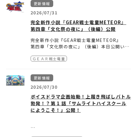
間延長も決定！
更新情報
JR新宿駅東口前広場付近（
Google Map
）
＜STEP 4＞​AR起動！
大阪 道頓堀 戎橋（
Google Map
）
第6話「離守舵跡」：リスタート
＜STEP 1＞ 📱専用アプリのダウンロード
シーンに入るとアプリ内でカメラが起動しま
2026/07/31
TVアニメ『鎧真伝サムライトルーパー』第2ク
まずは事前にお手持ちの端末へ、AR対応アプ
す。
ールの放送開始を記念して、新宿で開催中のデ
完全新作小説『GEAR戦士電童METEOR』
リ「3.5次元GuideBot」をインストールして
周りの建物や地形の読み込みが完了すると、目
ジタルアトラクション「妖邪門AR」がさらに
第四章「文化祭の夜に」（後編）公開
第7話「冥喪裏威」：メモリー
ください。
の前の空間に大迫力の「妖邪門」が出現！
〇注意事項（必ずお読みください）
パワーアップ！
Android版（Google Play）はこちら
臨場感あふれる劇伴(BGM)とともに、襲い来る
■アプリの動作環境について
★「#サムライトルーパーAR」SNS
完全新作小説『GEAR戦士電童METEOR』
新たな演出の追加に加え、大阪・道頓堀での開
iOS版（App Store）はこちら
妖邪兵たち、凱、羅真我との記念撮影をお楽し
アプリの推奨環境については、各ストア（Goo
投稿キャンペーン開催！
第四章「文化祭の夜に」（後編）本日公開いた
催、さらに開催期間の延長も決定！
第8話「逢解寅」：アゲイン
みください♪
gle Play / App Store）のインストール画面を
しました。
妖邪門ARで撮影した写真や動画をXに投稿し
＜STEP 2＞ 🗺️現地でアプリを起動
ご確認ください。推奨環境を満たしている場合
ＧＥＡＲ戦士電童
▼『GEAR戦士電童METEOR』公開ページ
■妖邪門ARとは
て、貴重なプレゼントをゲットしよう！
指定エリアに到着したら、アプリを起動してく
でも、端末の仕様や通信環境により正常に動作
https://www.dendoh.net/special/25th/no
指定のスポットで専用アプリのカメラをかざす
第9話「鵶迂斗武霊苦」：アウトブレイク
ださい。
しない場合がございます。
vel/
と、街が『鎧真伝サムライトルーパー』の世界
○応募方法
アプリ起動後、「カメラ」と「GPS」の利用を
■安全上のご注意
更新情報
とリンク！
1. TVアニメ『鎧真伝サムライトルーパー』公
許可してください。
体験の際は、ご自身や周囲の安全を十分に確認
▼『GEAR戦士電童METEOR』あらすじ
実物大の「妖邪門」がAR出現し、妖邪界から
式Xアカウント「
2026/07/30
@samuraitroo_pr
」をフォ
第10話「錯利符愛棲」：サクリファイス
▼現地写真
し、他のお客様の通行の妨げにならないようご
ガルファ皇帝との戦いから三年――
大量の妖邪兵たちが襲来する、臨場感を体感で
ロー
JR新宿駅東口前広場
配慮をお願いいたします。
ボイスドラマ企画始動！上履き飛ばしバトル
平和を取り戻した地球で
きるコンテンツです。
2. 新宿の指定エリアにて、妖邪門ARで写真ま
■通信料について
勃発！？第 1 話「サムライトハイスクール
銀河と北斗、ふたりの少年は平穏な日々を送っ
だが、機能を停止したはずの螺旋城が謎の再起
たは動画を撮影。
第11話「履陀鞍」：リターン
道頓堀 戎橋
本コンテンツの利用料は無料ですが、ダウンロ
にようこそ！」公開！
ていた
動を果たす
【アップデート内容】
3. ご自身のXアカウントから、ハッシュタグ
ードやご利用時に発生する通信料はお客様のご
時を同じくして銀河と北斗の前に現われた謎の
今、銀河と北斗の新たなる戦いがはじまる！
「#サムライトルーパーAR」をつけて写真・動
負担となります。
少女ケイト
① 凱・羅真我が新たに登場！
画をポスト！
第12話「恵緋浪愚」：エピローグ
＜STEP 3＞​ シーンに入る
■AR表示の不具合について
データウェポンに起こる異変
これまでの妖邪兵が妖邪門から進軍してくる演
TV アニメ『鎧真伝サムライトルーパー』のオ
「『鎧真伝サムライトルーパー』妖邪門AR」
周囲の明るさ（夜間や直射日光）や環境によ