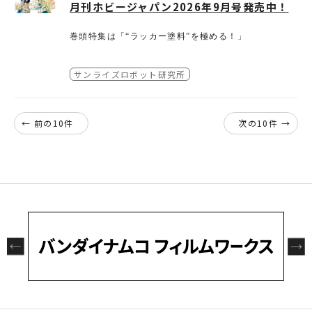
月刊ホビージャパン2026年9月号発売中！
※当選の権利は第三者への譲渡や現金とのお引
※賞品のお届け先が不明などでお届けできない
き換えはできません。
場合は、当選を無効とさせていただきます。
※当選の賞品を第三者へ譲渡、または換金する
巻頭特集は「“ラッカー塗料”を極める！」
※応募の受付、当選確認に関するお問合せ、及
ことはできません。
び応募後の住所等変更はお受けできません。
水性塗料、エナメル塗料、ウレタン塗料……模型塗装の
※本キャンペーンの賞品をオークションに出品
※当選の権利は第三者への譲渡や現金とのお引
サンライズロボット研究所
する等の転売行為は禁止致します。
しかし、それでもなお多くのモデラーに支持され続けてい
き換えはできません。
※当選の賞品を第三者へ譲渡、または換金する
乾燥の速さ、塗膜の強さ、発色の良さ、そして幅広い塗
○個人情報について
ことはできません。
← 前の10件
次の10件 →
■当選後にご記入いただく個人情報は、当選者
模型塗装のスタンダードとして君臨し続ける理由が、そ
※本キャンペーンの賞品をオークションに出品
への賞品の発送、本件に関する諸連絡のみに利
する等の転売行為は禁止致します。
用させていただきます。
■お客様の個人情報はエイベックス・ピクチャ
今号特集では、そんなラッカー塗料の魅力をあらためて
ーズ（株）にて管理させていただきます。
ガンプラはもちろん、AFVや航空機、カーモデルなどの
https://avex.com/jp/ja/public/privacy/
「ラッカー塗料だからこそ実現できる表現」に迫ります
グラデーション塗装や重ね塗り、マスキングを多用した
ラッカー塗料の特性を活かした実践テクニックを豊富な
模型製作の幅をさらに広げるためのヒントが詰まった特