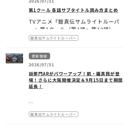
2026/07/31
p/AmazonVideo
装甲騎兵ボトムズ クエント
回答Vol.1
・music.jp
装甲騎兵ボトムズ ペールゼン・ファイルズ
https://music-book.jp/
第1クール 各話サブタイトル読み方まとめ
回答Vol.2
・Youtube（レンタル）
装甲騎兵ボトムズ ペールゼン・ファイルズ 劇
https://www.youtu
be.com/feed/storefront
場版
TVアニメ『鎧真伝サムライトルーパ
キャラクタープロフィールまとめ
・ムービーフル
装甲騎兵ボトムズ 孤影再び
https://mfplus.jp/
ー』第1クール（第1話～第12話）各
装甲騎兵ボトムズ Case;IRVINE
回答Vol.3
話サブタイトル読み方まとめ
ボトムズファインダー
鎧真伝サムライトルーパー
グッズページはこちら
※配信開始日時・配信期間・販売価格・視聴時
機甲猟兵メロウリンク
第1話「賦露楼寓」：プロローグ
間は配信サービスによって異なる場合がありま
回答Vol.4
す。
※取り扱い作品は配信サービスによって異なる
更新情報
詳しくは取扱いの配信サービスにてご確認くだ
場合があります。詳しくは取扱いの配信サービ
2026/07/31
鎧真伝サムライトルーパー公式YouTubeはこ
第2話「阿亜魔亜」：アーマー
さい。
スにてご確認ください。
ちら
妖邪門ARがパワーアップ！凱・羅真我が登
場！さらに大阪開催決定＆9月15日まで期間
回答Vol.5
第3話「璃无駆」：リンク
延長！
回答Vol.6
第4話「魂伐闘」：コンバット
インタビュー&掲載情報まとめ記事はこちら
新宿で開催中の「妖邪門AR」
鎧真伝サムライトルーパー
【開催期間】
がパワーアップ！大阪開催＆期
2026年7月9日(木) ～
9月15日(火)
第5話「刺怒根主」：サドネス
【実施エリア】
★遊び方（参加フロー）