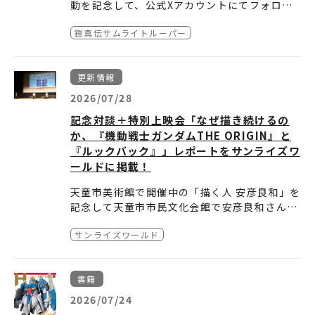
発！？気になる勝負の行方は本編をご覧くださ
動を記念して、公式Xアカウントにてフォロー&
る場合、参加とみなされません。
い！
リポストキャンペーンを開始。
○応募方法
鎧真伝サムライトルーパー
TVアニメ『鎧真伝サムライトルーパー』公式X
1.TVアニメ『鎧真伝サムライトルーパー』公式
○抽選・当選発表
また、オリジナルドラマ企画始動を記念してサ
をフォローして、対象ポストをリポストするこ
Xアカウント「
○キャンペーン期間
@samuraitroo_pr
」をフォロ
■厳正なる抽選の上、ご当選者様にはTVアニ
イン入りポスターのプレゼントキャンペーンも
とでご応募いただけます。
ー
2026年7月30日（木）～2026年8月23日
メ『鎧真伝サムライトルーパー』公式Xアカウ
実施決定。
更新情報
ご応募いただいた方の中から抽選で3名様に、
2.公式Xアカウントから下記キャンペーン期間
（日）23:59
○応募資格・応募条件
ントよりダイレクトメッセージにてキャンペー
詳細は
こちら
をご確認ください。
凱役 石橋陽彩さん、魁人役 榎木淳弥さん、武
中に投稿されるキャンペーン応募用のポストを
■日本国内にお住まいの方
2026/07/28
ン期間後に当選連絡をいたします。
蔵役 村瀬歩さん、大和役 武内駿輔さん、紫音
リポスト
■TVアニメ『鎧真伝サムライトルーパー』公
○抽選・当選発表
■当選発表は、ダイレクトメッセージの当選連
記念対談＋特別上映会「なぜ描き続けるの
役 熊谷健太郎さんのサイン入り「ティザービジ
○賞品
式Xアカウント「
■厳正なる抽選の上、ご当選者様にはTVアニ
@samuraitroo_pr
」をフォ
絡をもって代えさせていただきます。
か、『機動戦士ガンダムTHE ORIGIN』と
ュアル使用B2ポスター」をプレゼント。
1.TVアニメ『鎧真伝サムライトルーパー』キャ
ローしていること。（既にフォロー頂いている
メ『鎧真伝サムライトルーパー』公式Xアカウ
○個人情報について
■賞品発送は2026年10月頃を予定しておりま
『ルックバック』」レポートをサンライズワ
たくさんのご応募お待ちしております。
ストサイン入り・ティザービジュアル使用B2
方でもご応募いただけます）。
ントよりダイレクトメッセージにてキャンペー
■当選後にご記入いただく個人情報は、当選者
す。
ールドに掲載！
ポスター(非売品)
※当選発表前にフォローを解除した場合、応
ン期間後に当選連絡をいたします。
への賞品の発送、本件に関する諸連絡のみに利
※やむを得ない事情により賞品の発送が若干遅
抽選で合計3名様
募・当選は無効となります。
■当選発表は、ダイレクトメッセージの当選連
用させていただきます。
れる場合がありますので予めご了承ください。
天童市美術館で開催中の「描く人 安彦良和」を
■公式Xアカウントから投稿される応募用のポ
絡をもって代えさせていただきます。
■お客様の個人情報はエイベックス・ピクチャ
※賞品のお届け先は、日本国内のみとさせてい
記念して天童市市民文化会館で安彦良和さんと
ストをキャンペーン期間内にリポストしている
■賞品発送は2026年10月頃を予定しておりま
ーズ（株）にて管理させていただきます。
ただきます。
アニメ監督の押山清高さんの「なぜ描き続ける
こと。
す。
https://avex.com/jp/ja/public/privacy/
※賞品のお届け先は、応募されるご本人様の住
サンライズワールド
のか」をテーマとした対談のレポートをサンラ
どうぞご確認ください。
※必ずご自身のアカウントを“公開”にした状態
※やむを得ない事情により賞品の発送が若干遅
所に限らせていただきます。
イズワールドに掲載いたしました。
で参加ください。アカウントが非公開の場合は
れる場合がありますので予めご了承ください。
※賞品のお届け先が不明などでお届けできない
参加とみなされません。
※賞品のお届け先は、日本国内のみとさせてい
場合は、当選を無効とさせていただきます。
書籍
※ダイレクトメッセージを受信拒否設定してい
ただきます。
※応募の受付、当選確認に関するお問合せ、及
2026/07/24
る場合、参加とみなされません。
※賞品のお届け先は、応募されるご本人様の住
び応募後の住所等変更はお受けできません。
所に限らせていただきます。