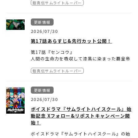
出に加え、新たに凱と羅真我が登場！
○賞品
鎧真伝サムライトルーパー
リジナルボイスドラマ企画が始動！
と書かれたシーンを選択してください。
り、ARコンテンツが正しく表示されない場合
妖邪門の前に立つ凱、そして羅真我が攻撃を放
TVアニメ『鎧真伝サムライトルーパー』キャ
もしキャラクター達が同じ高校「サムライトハ
または、下記のQRコード（URL）をスマート
があります。
つ迫力ある演出を、ぜひ現地でご体感くださ
ストサイン入りティザービジュアルB2ポスタ
イスクール」に通っていたら……をテーマに、
フォンで読み取ります。
画面のフリーズや動作が不安定な場合は、アプ
い。
ー(非売品)
更新情報
彼らの激アツでわちゃわちゃな高校生活を描く
リやブラウザ、端末の再起動をお試しいただく
抽選で2名様
パラレル学園ドラマとなっています。
https://hologist.com/earthbound/front/
と改善する場合があります。
2026/07/30
entry.do?id=4831596140
■免責事項
② 大阪・道頓堀での開催が決定！
第17話あらすじ&先行カット公開！
ドラマの更新に合わせて、エピソードにちなん
ご利用端末や通信環境は、お客様の責任と費用
ご好評につき、新宿に続いて大阪での開催が決
○キャンペーン期間
だ描き下ろしイラストも公開予定。
においてご準備ください。弊社では本コンテン
定！
第17話『センコウ』
2026年7月9日（木）～
2026年9月20日（日）
ここでしか聞くことのできないサムライトハイ
ツの使用障害に関する個別サポートは行ってお
道頓堀・戎橋にも妖邪門が出現！
人間の生命力を吸収して漆黒に染まった覇皇帝
23:59
スクールで過ごすキャラクターたちの激アツな
りません。
関西エリアの皆さまも、この機会にぜひ「妖邪
は凱を苦しめる。インメイを前にして窮地に陥
高校生活＆オリジナルボイスドラマ限定の貴重
本コンテンツのご利用に関連して生じた損害や
鎧真伝サムライトルーパー
門AR」をお楽しみください。
った凱を救ったのは敵対していたはずの龍成だ
インメイを背後から貫いた龍成の真意とは――。そ
○応募資格・応募条件
な描き下ろしイラストをお楽しみに！
トラブルについて、弊社は一切の責任を負いか
った。
して天導界では真の覇皇帝完成に必要な覇業
■日本国内にお住まいの方
ねます。
③ 開催期間を9月15日（火）まで延長！
(はぎょう)の盾(たて)の捜索が始まる。
それぞれの思惑が交錯する中、戦いの行方は思
■TVアニメ『鎧真伝サムライトルーパー』公
本日は第1話「サムライトハイスクールによう
本コンテンツおよびキャンペーンは、予告なく
更新情報
多くの反響を受け、開催期間を9月15日(火)ま
わぬ方向へ――。
式Xアカウント「
@samuraitroo_pr
」をフォ
こそ！」が公開！
変更・終了する場合がございます。あらかじめ
で延長いたします。
ローしていること。
2026/07/30
授業終わりの休み時間、サムライトハイスクー
ご了承ください。
放送・配信情報はこちら！
※当選発表前にフォローを解除した場合、応
ルに残る伝説の上履き飛ばし記録に挑戦する S
[アプリのプライバシーポリシーは
こちら
をご
ボイスドラマ『サムライトハイスクール』始
この夏はぜひ新宿・大阪へ足をお運びいただ
募・当選は無効となります。
組メンバー。
確認ください]
動記念 Xフォロー&リポストキャンペーン開
き、サムライトルーパーたちの戦いの舞台を肌
※必ずご自身のアカウントを“公開”にした状態
記録更新を目指して盛り上がっていると、そこ
始！
で感じてください！
で参加ください。アカウントが非公開の場合は
に Y 組が勝負を挑んできて……。
皆様のご参加をお待ちしております！
参加とみなされません。
休み時間にS組とY組の上履き飛ばしバトルが勃
ボイスドラマ『サムライトハイスクール』の始
※ダイレクトメッセージを受信拒否設定してい