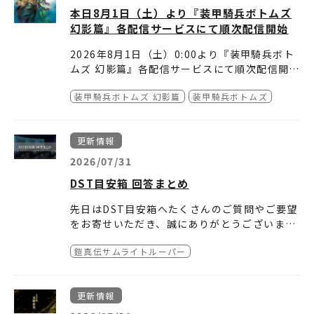
本日8月1日（土）より『装甲騎兵ボトムズ
幻影篇』各配信サービスにて順次配信開始
2026年8月1日（土）0:00より『装甲騎兵ボト
ムズ 幻影篇』各配信サービスにて順次配信開
始！
装甲騎兵ボトムズ 幻影篇
装甲騎兵ボトムズ
詳細は下記配信サービスよりご確認ください！
他シリーズも配信中！
■見放題配信
装甲騎兵ボトムズ
更新情報
・dアニメストア
装甲騎兵ボトムズ VOL.I STORIES OF THE”A.
https://animestore.doco
mo.ne.jp/
T.VOTOMS”
2026/07/31
・バンダイチャンネル
装甲騎兵ボトムズ VOL.II HIGHLIGHTS FROM
https://www.b-ch.co
DST目安箱 回答まとめ
m/
THE”A.T.VOTOMS”
・DMM TV
装甲騎兵ボトムズ ザ・ラストレッドショルダー
https://tv.dmm.com/vod/
先日はDST目安箱へたくさんのご質問やご要望
装甲騎兵ボトムズ 赫奕たる異端
をお寄せいただき、誠にありがとうございまし
■都度課金配信
装甲騎兵ボトムズ ビッグバトル
た。
皆様からいただいたご質問・ご要望に、DST広
・バンダイチャンネル
装甲騎兵ボトムズ レッドショルダードキュメン
https://www.b-ch.co
鎧真伝サムライトルーパー
報担当が順次お答えしてまいります。
m/
ト 野望のルーツ
※内容によっては、お答えできないご質問・ご
・ビデオマーケット
装甲騎兵ボトムズ ウド
https://www.videomar
要望もございます。あらかじめご了承くださ
ket.jp/
装甲騎兵ボトムズ クメン
更新情報
い。
・Prime Video
装甲騎兵ボトムズ サンサ
https://www.amazon.co.j
第1クールサブタイトル読み方一覧