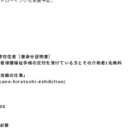
ブドローイングも実施予定。
川市在住者［要身分証明書］
者保健福祉手帳の交付を受けている方とその介助者1名無料
野浩敏の仕事」
sano-hirotoshi-exhibition/
00
が必要