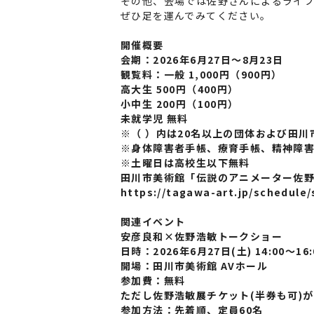
その他、会場では佐野さんによるライ
ぜひ足を運んでみてください。
開催概要
会期：2026年6月27日～8月23日
観覧料：一般 1,000円（900円）
高大生 500円（400円）
小中生 200円（100円）
未就学児 無料
※（ ）内は20名以上の団体および田
※身体障害者手帳、療育手帳、精神障害
※土曜日は高校生以下無料
田川市美術館「伝説のアニメーター佐
https://tagawa-art.jp/schedule/
関連イベント
安彦良和×佐野浩敏トークショー
日時：2026年6月27日(土) 14:00～16:
開場：田川市美術館 AVホール
参加費：無料
ただし佐野浩敏展チケット(半券も可)
参加方法：先着順、定員60名