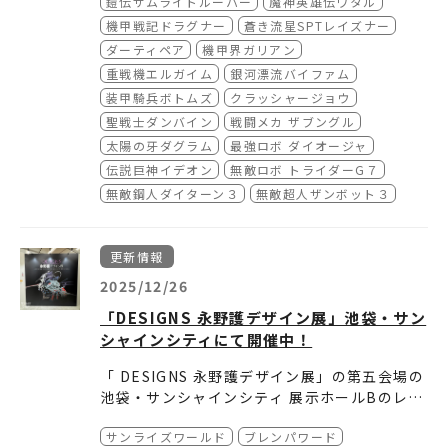
鎧伝サムライトルーパー
魔神英雄伝ワタル
機甲戦記ドラグナー
蒼き流星SPTレイズナー
ダーティペア
機甲界ガリアン
重戦機エルガイム
銀河漂流バイファム
装甲騎兵ボトムズ
クラッシャージョウ
聖戦士ダンバイン
戦闘メカ ザブングル
太陽の牙ダグラム
最強ロボ ダイオージャ
伝説巨神イデオン
無敵ロボ トライダーG７
無敵鋼人ダイターン３
無敵超人ザンボット３
更新情報
2025/12/26
「DESIGNS 永野護デザイン展」池袋・サン
シャインシティにて開催中！
「 DESIGNS 永野護デザイン展」の第五会場の
池袋・サンシャインシティ 展示ホールBのレポ
ートサンライズワールドに掲載しました。
サンライズワールド
ブレンパワード