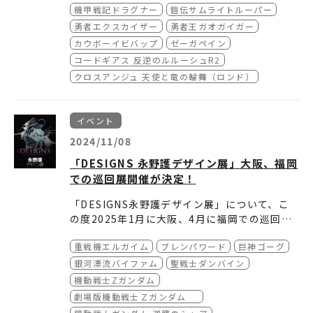
機甲戦記ドラグナー
鎧伝サムライトルーパー
■チケット
勇者エクスカイザー
勇者王ガオガイガー
▼前売券
カウボーイビバップ
ゼーガペイン
販売期間：2024年11月18日（月）10：00～2
コードギアス 反逆のルルーシュR2
025年1月16日（木）23：59まで
クロスアンジュ 天使と竜の輪舞（ロンド）
・一般：2,000円（税込）
●入場特典
・大学・専門・高校生：1,800円（税込）
期間中展覧会入場者の方に、ピクチャーチケッ
トをチケット1枚につきランダムで1枚プレゼン
イベント
ト。「ファイブスター物語リブート」1巻〜7巻
2024/11/08
・中・小学生：800円（税込）
の表紙絵のファティマをデザイン。
販売場所：ローソンチケットにて販売
入場特典は配布数に限りがございます。
「DESIGNS 永野護デザイン展」大阪、福岡
での巡回展開催が決定！
▼
「DESIGNS永野護デザイン展」について、こ
グ
の度2025年1月に大阪、4月に福岡での巡回展
ッ
開催が決定しました。
ズ
重戦機エルガイム
ブレンパワード
巨神ゴーグ
「DESIGNS永野護デザイン展」は、代表作
付
「ファイブスター物語」やテレビアニメのメカ
【大阪会場概要】
銀河漂流バイファム
聖戦士ダンバイン
き
ニックデザイン、キャラクターデザインなど唯
■会期：2025年1月17日(金)～2025年2月11
機動戦士Zガンダム
入
一無二の世界を創造するデザイナー・永野護の
日(火) ※休館日無し
劇場版機動戦士Ｚガンダム
場
初の大型展覧会となります。2024年2月に埼
■開催時間 10:00～19:00 （※最終入場18:3