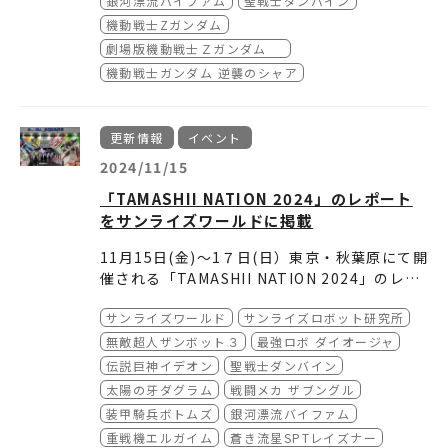
銀河漂流バイファム
聖戦士ダンバイン
（期間：20255年年2月15日（土）
ム』の貴重な原画を初めて一般公開します。
本展では「ファイブスター物語」やテレビアニ
【大阪会場概要】
機動戦士Zガンダム
午前9時時00分～4月4日（金）午後11時59分
メのキャラクター、メカニックなど数々の作品
■会期：2025年1月17日(金)～2025年2月11
劇場版機動戦士Ｚガンダム
まで）
を生み出した永野護のデザインの軌跡を振り返
日(火) ※休館日無し
機動戦士ガンダム 逆襲のシャア
り、その創作の世界観に迫ります。
■開催時間 10:00～19:00 （※最終入場18:3
永野護氏がこれまでに制作をした作品の中から
0）
原画やイラスト、設定画、ラフスケッチ、セル
■会場
：グランフロント大阪 北館B1F ナレッ
更新情報
イベント
画などを多数展示し、デザイナーとして商業作
ジキャピタル イベントラボ
2024/11/15
デビュー前から現在の最新デザインに至るまで
(〒530-0011大阪府大阪市北区大深町３−1)
を振り返ることができます。
■主催：「DESIGNS永野護デザイン展」大阪
「TAMASHII NATION 2024」のレポート
大阪会場で初公開となる新規展示物と併せ、ぜ
実行委員会
をサンライズワールドに掲載
ひ会場にて永野護デザインの世界をご体感くだ
■会場協力：一般社団法人ナレッジキャピタル
さい。
■イベント問合わせ先
11月15日(金)～1７日(日）東京・秋葉原にて開
・メールでのお問合せ (2024年11月8日
催される「TAMASHII NATION 2024」のレポ
（金）～2024年11月15日（金））
ートをサンライズワールドに掲載いたしまし
サンライズロボット研究所の実験動画第２弾
naganomamoru.osaka.info@gmail.com
サンライズワールド
サンライズロボット研究所
た。
『AURA BATTLER DUNBINE SIDE R』の上
・ハローダイヤル (2024年11月16日
映やサンライズスピリッツコーナー、勇者シリ
無敵超人ザンボット３
最強ロボ ダイオージャ
（土）〜2025年2月12日（水））
ーズなどの展示を紹介しています。
伝説巨神イデオン
聖戦士ダンバイン
050-5542-8600
（全日9：00〜20：00）
太陽の牙ダグラム
戦闘メカ ザブングル
■大阪会場公式X ： @nagano_ex_osaka
ご来場の参考にぜひご確認ください。
装甲騎兵ボトムズ
銀河漂流バイファム
■大阪会場公式HP ：
https://naganomam
重戦機エルガイム
蒼き流星SPTレイズナー
oru-osaka-exhibition.com/