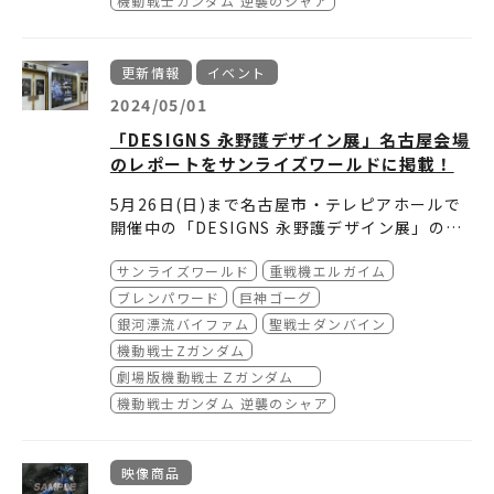
機動戦士ガンダム 逆襲のシャア
券
玉・ところざわサクラタウンから始まり、202
0）
4年4月には名古屋での巡回展を実施されまし
■会場
：グランフロント大阪 北館B1F ナレッ
た。
ジキャピタル イベントラボ
更新情報
イベント
今回の巡回展では新規の展示物も予定されてい
(〒530-0011大阪府大阪市北区大深町３−1)
2024/05/01
ます。この機会にぜひ、永野デザインを体感し
■主催：「DESIGNS永野護デザイン展」大阪
（※大阪会場限定）
てみてください。
実行委員会
「DESIGNS 永野護デザイン展」名古屋会場
アクリルクロック
■会場協力：一般社団法人ナレッジキャピタル
のレポートをサンライズワールドに掲載！
どの入場区分でも5,500円（税込）
■イベント問合わせ先
※限定商品につき、なくなり次第終了とさせて
・メールでのお問合せ (2024年11月8日
5月26日(日)まで名古屋市・テレピアホールで
いただきます。
（金）～2024年11月15日（金））
開催中の「DESIGNS 永野護デザイン展」のレ
※商品の引き換えは開催期間中会場1階でお渡
naganomamoru.osaka.info@gmail.com
ポートをサンライズワールドに掲載しました。
しとなります。
・ハローダイヤル (2024年11月16日
サンライズワールド
重戦機エルガイム
どうぞご確認ください。
※画像はイメージです。
（土）〜2025年2月12日（水））
ブレンパワード
巨神ゴーグ
050-5542-8600
（全日9：00〜20：00）
銀河漂流バイファム
聖戦士ダンバイン
▼当日券
■大阪会場公式X ： @nagano_ex_osaka
機動戦士Zガンダム
販売期間：2025年1月17日（金）～2月11日
■大阪会場公式HP ：
https://naganomam
劇場版機動戦士Ｚガンダム
（火祝） （9：30～18：30）
oru-osaka-exhibition.com/
・一般：2,300円（税込）
機動戦士ガンダム 逆襲のシャア
・大学・専門・高校生：2,100円（税込）
■チケット
・中・小学生：1,000円（税込）
▼前売券
販売場所：グランフロント大阪 北館 1階 カフ
映像商品
販売期間：2024年11月18日（月）10：00～2