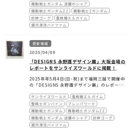
どうぞご確認ください。
機動戦士ガンダム 逆襲のシャア
機動戦士ガンダムZZ
機動戦士Zガンダム
巨神ゴーグ
重戦機エルガイム
銀河漂流バイファム
更新情報
2025/04/09
「DESIGNS 永野護デザイン展」大阪会場の
レポートをサンライズワールドに掲載！
2025年年5月4日(日･祝)
まで福岡三越で開催中
の「DESIGNS 永野護デザイン展」のレポート
をサンライズワールドに掲載しました。
サンライズワールド
重戦機エルガイム
どうぞご確認ください。
聖戦士ダンバイン
ブレンパワード
機動戦士ガンダム
機動戦士ガンダムZZ
機動戦士ガンダム 逆襲のシャア
巨神ゴーグ
銀河漂流バイファム