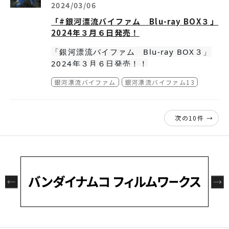
ェラボ横特設会場
025年1月16日（木）23：59まで
2024/03/06
[当日券販売時間]9：30~18：30まで
・一般：2,000円（税込）
「#銀河漂流バイファム Blu-ray BOX３」
・大学・専門・高校生：1,800円（税込）
2024年３月６日発売！
「
Blu-ray BOX３」
銀河漂流バイファム
・中・小学生：800円（税込）
2024年３月６日発売！！
販売場所：ローソンチケットにて販売
商品詳細はこちら
銀河漂流バイファム
銀河漂流バイファム13
PRODUCTS｜銀河漂流バイファム (vifa
m.net)
▼グッズ付き入場券（※大阪会場限定）
アクリルクロック
次の10件 →
どの入場区分でも5,500円（税込）
※限定商品につき、なくなり次第終了とさせて
いただきます。
※商品の引き換えは開催期間中会場1階でお渡
しとなります。
※画像はイメージです。
▼当日券
販売期間：2025年1月17日（金）～2月11日
（火祝） （9：30～18：30）