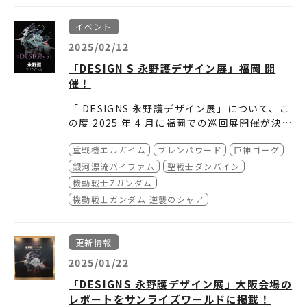
イベント
2025/02/12
「DESIGN S 永野護デザイン展」福岡 開
催！
「 DESIGNS 永野護デザイン展」について、こ
の度 2025 年 4 月に福岡での巡回展開催が決
定。
重戦機エルガイム
ブレンパワード
巨神ゴーグ
本展覧会は、代表作「ファイブスター物語」や
DESIGNS永野護デザイン展 福岡会場概要
テレビアニメのメカニックデザイン、キャラク
■会期：2025年年4月5日(土)～2025年年5月4
銀河漂流バイファム
聖戦士ダンバイン
ターデザインなど唯一無二の世界を創造するデ
日(日･祝)
［当日券当日券］
機動戦士Zガンダム
ザイナー・永野護の初の大型展覧会となりま
■開催時間： 午前午前10時〜～午後6時まで
一般：2,100円（税込） ※小学生以上
機動戦士ガンダム 逆襲のシャア
す。
（最終日は午後5時時まで）ご入場は終了の30
販売場所①：ローソンチケッ（https://lhttp
2024 年 2 月に埼玉・ところざわサクラタウン
分前まで
s://l-tike.com/naganomamoru_fukuok
■入場特典
から始まり、2024 年 4 月 に は名古屋 、 202
■会場：福岡三越9階 三越ギャラリー（福岡市
a/）にて販売
来場者限定でピクチャーチケットをプレゼン
■音声ガイド
更新情報
5 年 1 月には大阪 での巡回展を実施しまし
中央区天神2-1-1）
（LLコードコード8331483314）
ト！（全7種）
本展覧会の音声ガイドのナレーションは声優の
2025/01/22
た。
■主催：DESIGNS永野護デザイン展 福岡実行
（期間：2025年4月5日（土）午前0
※有料入場チケット1枚につき、ランダムで1枚
川村万梨阿さん！
今回の巡回展では新規の展示物も予定しており
委員会
0時00分～5月4日（日･祝）午後４時00分ま
お渡しいたします。
お手持ちのスマートフォンとイヤフォンを使っ
「DESIGNS 永野護デザイン展」大阪会場の
ます。この機会にぜひ、永野デザインを体感し
■イベント問合わせ先
で）
て、「DESIGNSDESIGNS永野護デザイン展」
レポートをサンライズワールドに掲載！