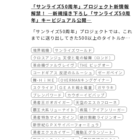
「サンライズ50周年」プロジェクト新情報
解禁！ ―新規描き下ろし「サンライズ50周
年」キービジュアル公開―
「サンライズ50周年」プロジェクトでは、これ
までに送り出してきた500以上のタイトルか
ら、皆様に愛され続けてきた選りすぐりの作品
これらのビジュアルは、今後各施策において広
境界戦機
サンライズワールド
をピックアップし、新規描き下ろしビジュアル
く活用するとともに、商品展開などを通じ、よ
を50点制作いたしました！
り多くのファンの皆様にお楽しみいただける機
クロスアンジュ 天使と竜の輪舞（ロンド）
会を創出してまいります。
革命機ヴァルヴレイヴ
THE ビッグオー
コードギアス 反逆のルルーシュ
ゼーガペイン
舞-ＨｉＭＥ
OVERMANキングゲイナー
スクライド
ＧＥＡＲ戦士電童
ガサラキ
ブレンパワード
カウボーイビバップ
勇者王ガオガイガー
天空のエスカフローネ
覇王大系リューナイト
疾風！アイアンリーガー
勇者特急マイトガイン
絶対無敵ライジンオー
新世紀ＧＰＸサイバーフォーミュラ
勇者エクスカイザー
魔動王グランゾート