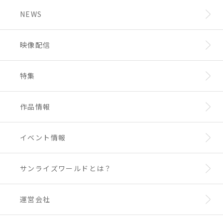
・一般：2,300円（税込）
・大学・専門・高校生：2,100円（税込）
NEWS
・中・小学生：1,000円（税込）
販売場所：グランフロント大阪 北館 1階 カフ
ェラボ横特設会場
映像配信
【福岡会場概要】
2025年4月に福岡にて開催。
特集
会期、会場などの詳細は後日、お知らせいたし
ます。
作品情報
「DESIGNS永野護デザイン展」について
代表作「ファイブスター物語」やテレビアニメ
のメカニックデザイン、キャラクターデザイン
イベント情報
など唯一無二の世界を創造するデザイナー・永
野護の初の大型展覧会。
永野護は1983年の活動開始以来、独創的で革
サンライズワールドとは？
新的なデザインを第一線で生み出し続けていま
す。1984年から1985年にかけて放送されたテ
レビアニメ「重戦機エルガイム」（制作：サン
運営会社
ライズ）では、ロボットをはじめとするほぼす
べてのメカとキャラクターをデザインし大きな