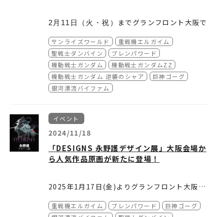
てください。
DESIGNS永野護デザイン展 福岡実行委員会
販売場所②：福岡三越 9階階 三越ギャラリー
をより深く楽しむことができます。
※ところざわ会場、大阪会場より規模を縮小し
（東映内） TEL 092--532-1081（平日午前1
（開催期間中：午前10時00分～午
販売方法と詳しい注意事項は公式HPにて公開
ての開催となります。
0時～午後5時）
後5時30分 ※最終日は午後4時時30分まで）
いたします。
までグランフロント大阪で
2月11日（火・祝）
※会期中は 福岡三越 TEL 092-724-3111（大
※未就学児無料（ただし、ご入場の際は必ず保
＜音声ガイド＞ 利用料金：900円（税込） ナ
開催中の「DESIGNS 永野護デザイン展」のレ
サンライズワールド
重戦機エルガイム
代表）（午前10時〜午後6時）
護者（18 歳以上）同伴でご入場ください。保
レーション：川村万梨阿
ポートをサンライズワールドに掲載しました。
■福岡福岡会場公式X：
護者 1 名につき未就学児 2 名までご入場いた
https://x.com/Naga
どうぞご確認ください。
聖戦士ダンバイン
ブレンパワード
noExFukuoka
だけます。）
機動戦士ガンダム
機動戦士ガンダムZZ
■福岡会場公式HP：
https://www.iwataya-
機動戦士ガンダム 逆襲のシャア
巨神ゴーグ
mitsukoshi.mistore.jp/mitsukoshi/event
銀河漂流バイファム
_calendar/naganomamorudesigns.html
■イベント公式X：
@naganomamoru /
@EJ_AnimeMuseum
イベント
■イベント公式HP：
https://tokorozawa-s
2024/11/18
akuratown.com/special/naganomamoru/
「DESIGNS 永野護デザイン展」大阪会場か
チケット
ら人気作品原画が新たに登場！
［前売券前売券］
一般：1,800円（税込） ※小学生以上
販売場所 ：ローソンチケット（
https://l-tik
2025年1月17日(金)よりグランフロント大阪で
e.com/event/mevent/?mid=745232
）にて
開催される「 DESIGNS 永野護デザイン展」に
販売
重戦機エルガイム
ブレンパワード
巨神ゴーグ
て、1985年の「日本サンライズカレンダー」
こちらの他にも未公開の原画を数点、新規で展
（LLコードコード8331483314）
に掲載されたテレビアニメ『重戦機エルガイ
示予定となります。