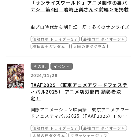
「サンライズワールド 」アニメ制作の裏バ
販売はありません。
【TOKYO、HAKATA】
ナシ 第4回 岩崎正美さん＜前編＞を掲載
サンライズブランド作品のアニメ放送当時の番
組宣伝ポスター柄など、100 種類以上のデザイ
ンの中から好きなものを選び、その場でT シャ
虫プロ時代から制作畑一筋！多くのサンライズ
ツにプリントするサービスです。
■物販購入特典 描き下ろし複製ミニ色紙(ラン
作品のプロデューサーをつとめた岩崎さんに、
ダム配布)
無敵ロボ トライダーG７
最強ロボ ダイオージャ
アニメの世界に入ったきっかけや虫プロ時代の
【TOKYO、YOKOHAMA、HAKATA、KYOT
お話などをお聞きしました。
機動戦士ガンダム I
太陽の牙ダグラム
O、SENDAI、KOSHIGAYA】
物販コーナーにて、
1
会計
3,000
円
(
税込
)
ご購入
どうぞご確認ください。
ごとに、クリエイターによる描き下ろしイラス
その他
イベント
※
特典はなくなり次第終了です。
※
カフェコーナーは
トを使用した複製ミニ色紙を
1
枚ランダムにて
対象外です。
2024/11/28
プレゼントします。店舗ごとに全
3
種のいずれ
※現在
6
店舗にて配布している物販購入特典の線画カー
かが手に入ります。
ドと色紙は
TAAF2025 （東京アニメアワードフェステ
7
月
11
日
(
金
)
で終了します。
ィバル2025） アニメ功労部門 顕彰者決
また、物販コーナーにて購入された方に、「バ
定！
ンダイナムコ Fan Fun Spot」アプリで抽選可
能な応募券を１枚配布します。応募された方か
※応募券の配布はなくなり次第終了です。 ※カ
国際アニメーション映画祭「東京アニメアワー
ら抽選で毎⽉最大10名様に、【サンライズロボ
フェコーナーは対象外です。
ドフェスティバル2025（TAAF2025）」のア
ット30体大集合描き下ろしビジュアル】の中か
ニメ功労部門顕彰者として『無敵ロボ トライダ
「アニメ功労部門」顕彰者
らロボット1体の線画イラストを使用したカー
ーーーーーーーーーーーーーーーーーーーーー
無敵ロボ トライダーG７
最強ロボ ダイオージャ
ーG７』『最強ロボ ダイオージャ』『太陽の牙
ド6枚セット(全５種･ランダム)が当たります。
ーーーーーーーーーーーーーーーーーーーーー
ダグラム』などのプロデューサー岩崎正美さん
TAAFの「アニメ功労部門」は、アニメーショ
太陽の牙ダグラム
クラッシャージョウ