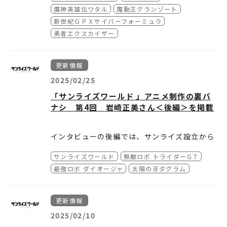
ラストをデザインしたサンライズワールドでし
ついて
魔神英雄伝ワタル
魔動王グランゾート
か手に入らないオリジナル特典です。
新世紀ＧＰＸサイバーフォーミュラ
勇者エクスカイザー
サンライズ作品に登場するロボットやメカを中
心に、作品そのものを含む多数の資料やそれら
を踏まえた新規の考察などから、ロボットアニ
更新情報
メやそこに登場するキャラクターたちを、より
深く研究/探求をしていくため設立された研究
ーーーーーーーーーーーーーーーーーーーーー
2025/02/25
機関（WEBサイト）です。
ーーーーーーーーーーーーーーーーーーーーー
「サンライズワールド 」アニメ制作の裏バ
物販情報
ナシ 第4回 岩崎正美さん＜後編＞を掲載
ーーーーーーーーーーーーーーーーーーーーー
インタビューの後編では、サンライズ設立から
ーーーーーーーーーーーーーーーーーーーーー
その後に担当された多くの作品についてお聞き
■新商品(オリジナルグッズ)
サンライズワールド
無敵ロボ トライダーG７
しました。
【TOKYO、YOKOHAMA、HAKATA、KYOT
どうぞご確認ください。
最強ロボ ダイオージャ
太陽の牙ダグラム
O、SENDAI、KOSHIGAYA】
現在販売中のオリジナルグッズに加え、サンラ
イズロボット研究所ならではの新商品が登場し
更新情報
ます。
■T シャツプリントサービス
※YOKOHAM
2025/02/10
A・KYOTO・SENDAI・KOSHIGAYA 店舗での