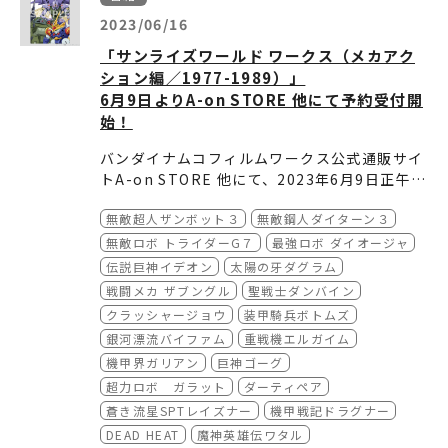
TOKYO 店舗ではサンライズロボット研究所に
『無敵ロボ トライダーG７』よりトライダーG
2023/06/16
よる実験動画『AURA BATTLER DUNBNE』
７の３体がラインナップされています。
及び『BLUE GALE
「サンライズワールド ワークス（メカアク
XABUNGLE』で実際に使用した原画（アニメ
また、プレミアムバンダイでは３体セットにな
ション編／1977-1989）」
った限定品「EX仕様」も受注中。
■ザブングル立像展示
ーションの動きのもととなる一連の線画を描い
6月9日よりA-on STORE 他にて予約受付開
成形色が通常版とは異なるシルバーになってお
【KOSHIGAYA】
始！
たもの）の一部を展示します。一般にはあまり
り、さらに各機体に合わせたボーナスパーツの
『戦闘メカ ザブングル』に登場したザブングル
公開されないものですので、この機会に是非ご
バンダイナムコフィルムワークス公式通販サイ
ついたランナーが付属します。
の立像が初登場。サンライズロボット研究所の
鑑賞ください。
トA-on STORE 他にて、2023年6月9日正午よ
実験動画『BLUE GALE XABUNGLE SIDE L』
⇒ 実験動画『
BLUE GALE XABUNGLE SIDE
※デフォルメロボットフェアのパネル展示は7
り予約受付を開始！
予約締切は2023年7月2日23時59分で、お届け
▼商品の詳細・購入についてはこちらから
が公開され注目されているザブングルの新規立
L
』
月10 日(木)で終了します。
無敵超人ザンボット３
無敵鋼人ダイターン３
は2023年9月中旬を予定しています。
通常版
像が、「サンライズワールドKOSHIGAYA」に
https://www.bandai.co.jp/candy/product
て初お披露目となります！
■クリエイターサイン色紙展示
無敵ロボ トライダーG７
最強ロボ ダイオージャ
※展示するサイ
s/2025/4570117917844000.html
ン色紙は店舗ごとに異なります。
伝説巨神イデオン
太陽の牙ダグラム
■「サンライズワールド
ワークス（メカアクシ
【TOKYO、YOKOHAMA、HAKATA、KYOT
戦闘メカ ザブングル
聖戦士ダンバイン
ョン編／
1977-1989
）」
商品概要
EX仕様
O、SENDAI、KOSHIGAYA】
クラッシャージョウ
装甲騎兵ボトムズ
受注開始：2023年6月9日12時（正午）
https://p-bandai.jp/item/item-10002167
富野由悠季
『無敵超人ザンボット3』（KYOT
銀河漂流バイファム
重戦機エルガイム
受注締切：2023年7月2日23時59分
08/
O） 追加
機甲界ガリアン
巨神ゴーグ
価格：3,850円（10%税込）［3,500 円（税
超力ロボ ガラット
ダーティペア
抜）］
©創通・サンライズ
■❝サンライズロボット30 体大集合描き下ろし
発売⽇：2023年9⽉15⽇
ビジュアル❞タペストリー展示
蒼き流星SPTレイズナー
機甲戦記ドラグナー
※2023年9月1日(金)開催の「装甲騎兵ボト
【TOKYO、YOKOHAMA、HAKATA、KYOT
DEAD HEAT
魔神英雄伝ワタル