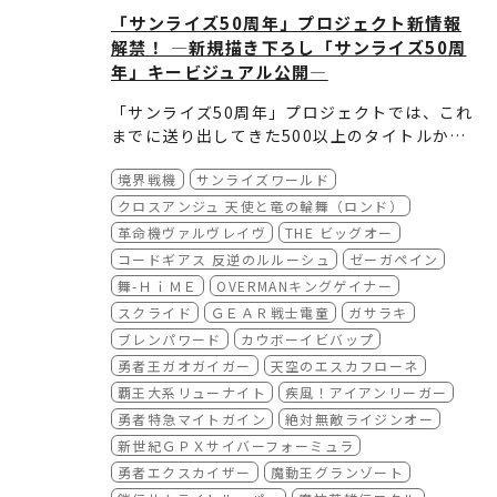
「サンライズ50周年」プロジェクト新情報
解禁！ ―新規描き下ろし「サンライズ50周
年」キービジュアル公開―
「サンライズ50周年」プロジェクトでは、これ
までに送り出してきた500以上のタイトルか
ら、皆様に愛され続けてきた選りすぐりの作品
これらのビジュアルは、今後各施策において広
境界戦機
サンライズワールド
をピックアップし、新規描き下ろしビジュアル
く活用するとともに、商品展開などを通じ、よ
を50点制作いたしました！
り多くのファンの皆様にお楽しみいただける機
クロスアンジュ 天使と竜の輪舞（ロンド）
会を創出してまいります。
革命機ヴァルヴレイヴ
THE ビッグオー
コードギアス 反逆のルルーシュ
ゼーガペイン
舞-ＨｉＭＥ
OVERMANキングゲイナー
スクライド
ＧＥＡＲ戦士電童
ガサラキ
ブレンパワード
カウボーイビバップ
勇者王ガオガイガー
天空のエスカフローネ
覇王大系リューナイト
疾風！アイアンリーガー
勇者特急マイトガイン
絶対無敵ライジンオー
新世紀ＧＰＸサイバーフォーミュラ
勇者エクスカイザー
魔動王グランゾート