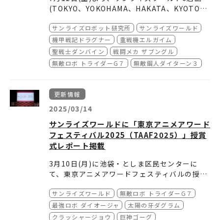
(TOKYO、YOKOHAMA、HAKATA、KYOTO、
SENDAI、KOSHIGAYA)にて、WEBを中心に展
▲サンライズロボット研究所フェア オリジナ
サンライズロボット研究所
サンライズワールド
開する【
サンライズロボット研究所
ルキービジュアル
】とのコラ
ボレーションによる、『無敵超人ザンボット
©創通・サンライズ
機甲戦記ドラグナー
重戦機エルガイム
3』『戦闘メカ ザブングル』『聖戦士ダンバイ
聖戦士ダンバイン
戦闘メカ ザブングル
ン』『重戦機エルガイム』『機甲戦記ドラグナ
無敵ロボ トライダーG７
無敵鋼人ダイターン３
ー』を中心としたフェアを開催します。
■「サンライズロボット研究所」フ
ェアについて
更新情報
2025/03/14
「サンライズロボット研究所」フェアでは、ロ
ボットの内部構造を垣間見ることができる商品
サンライズワールドに「東京アニメアワード
や、サンライズ公式YouTubeチャンネル「サ
さらに、物販購入特典として3,000円(税込)ご
フェスティバル2025（TAAF2025）」授賞
ンライズチャンネル」で公開中の「実験動画」
購入ごとにランダムでプレゼントしている、ク
式レポート掲載
に登場するロボットを使用した商品など、サン
リエイター描き下ろし複製ミニ色紙には、『無
また、TOKYO店舗の無料展示コーナーでは実
ライズロボット研究所ならではの
敵超人ザンボット3』、『戦闘メカ ザブング
験動画『AURA BATTLER DUNBINE』＆実験
オリジナル新
3月10日(月)に池袋・としま区民センターに
商品
ル』、『聖戦士ダンバイン』、実験動画『AUR
動画『BLUE GALE XABUNGLE』の原画（ア
※展示物はすべて無料でご覧になれます。店舗
を販売します。
て、東京アニメアワードフェスティバルの授賞
A BATTLER DUNBINE』、実験動画『BLUE
ニメーションの動きのもととなる一覧の線画を
ごとに展示内容は異なります。
式が行われました。
GALE XABUNGLE』のミニ色紙が
描いたもの）を展示します。
※協力：株式会社創通
新登場
。そ
サンライズワールド
無敵ロボ トライダーG７
れぞれ、平山良二、大河原邦男、宮武一貴、射
どうぞご確認ください。
最強ロボ ダイオージャ
太陽の牙ダグラム
尾卓弥、吉野健太、瀧川虚至が描き下ろしたイ
■「サンライズロボット研究所」に
クラッシャージョウ
巨神ゴーグ