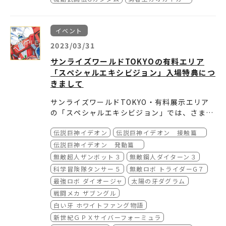
●ビックカメラ（
https://www.biccamera.c
om/bc/item/11493853/
）
●メロンブックス（
https://www.melonboo
イベント
ks.co.jp/detail/detail.php?product_id=19
2023/03/31
65181
●ヨドバシカメラ（
）
https://www.yodobashi.
サンライズワールドTOKYOの有料エリア
com/product/100000009003724573/
）
「スペシャルエキシビジョン」入場特典につ
きまして
発売・販売元︓バンダイナムコフィルムワーク
サンライズワールドTOKYO・有料展示エリア
ス
の「スペシャルエキシビジョン」では、さまざ
まなテーマの展示を年間通じて行います。1年
「スペシャルエキシビジョン」ご入場に際し
伝説巨神イデオン
伝説巨神イデオン 接触篇
間の開催期間中に8回のテーマの入れ替えを予
て、3つの特典をお渡ししています。
定しています。
伝説巨神イデオン 発動篇
いま行っている第1回目は『サンライズ黎明期
●【その①】描き下ろしミニ色紙プレゼント
無敵超人ザンボット３
無敵鋼人ダイターン３
を支えた15作品』をテーマに開催しています。
開催されるテーマごとに、テーマに沿ったミニ
科学冒険隊タンサー５
無敵ロボ トライダーG７
色紙をお渡しします。
サンライズワールドTOKYO開催中のみの貴重
最強ロボ ダイオージャ
太陽の牙ダグラム
『サンライズ黎明期を支えた15作品』では「伝
な8つのミニ色紙を集めてみてください！
戦闘メカ ザブングル
説巨神イデオン」のメカニカルデザイン・樋口
白い牙 ホワイトファング物語
雄一氏による描き下ろしイラストの、複製ミニ
新世紀ＧＰＸサイバーフォーミュラ
色紙となります（無くなり次第配布終了）。