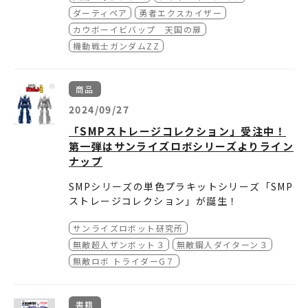
カフェコーナー情報
や『クラッシャージョウ』『ダーティペア』
ン産業・文化の発展に大きく寄与した方を顕彰
ダーティペア
勇者エクスカイザー
『勇者エクスカイザー』などのプロデューサー
するもので、制作現場における技術、表現だけ
カウボーイビバップ 天国の扉
の吉井孝之さん、『COWBOY BEBOP 天国の
でなく、人材育成などの教育活動・国際交流な
東京アニメアワードフェスティバル 2025 開催
機動戦士ガンダムZZ
ーーーーーーーーーーーーーーーーーーーーー
扉』などの編集の掛須 秀一さん、『機動戦士ガ
ども含め、広くアニメーション産業の社会的地
概要
※詳しくは公式サイトをご確認ください。
ーーーーーーーーーーーーーーーーーーーーー
ンダムZZ』マシュマー・セロ役などの声優の
位の向上に貢献した人物に贈られる賞です。
日程：2025年3月7日（金）～3月10日（月）
■オリジナルラテアートドリンク
※KYOT
堀内 賢雄さんがらの受賞が決定しました。
TAAF2025では、 顕彰者の功績を紹介する、
会場：東京・池袋
商品
O、SENDAI、KOSHIGAYA 店舗での販売はあ
特別展示や特別プログラムの実施が予定されて
主催：東京アニメアワードフェスティバル実行
りません。
【TOKYO、YOKOHAMA、HAKATA】
2024/09/27
います。
委員会、一般社団法人日本動画協会
各「バンダイナムコ Cross Store」内のカフ
共催：東京都
「SMPストレージコレクション」受注中！
ェでは、サンライズブランド作品のイラストを
事務局：東京アニメアワードフェスティバル実
第一弾はサンライズロボシリーズよりライン
プリントした、ラテアートドリンク（税込690
行委員会事務局（一般社団法人日本動画協会
ナップ
円）を販売します。
ーーーーーーーーーーーーーーーーーーーーー
内）
※YOKOHAMA・HAKATA 店舗のドリンク種類
ーーーーーーーーーーーーーーーーーーーーー
公式サイト：
https://animefestival.jp/
SMPシリーズの単色プラキットシリーズ「SMP
は「カフェラテ」・「抹茶ラテ」・「ココア」
無料展示コーナー情報
ストレージコレクション」が誕生！
の3 種のみです。
外観形状をSMPシリーズから踏襲し省パーツ化
※7 月11 日(金)をもって『デフォルメロボット
サンライズロボット研究所
した簡単組み立てキットです。
ーーーーーーーーーーーーーーーーーーーーー
フェア』特典コースターの配布を終了します。
全高約80㎜の統一サイズで展開。成形色はネイ
ーーーーーーーーーーーーーーーーーーーーー
無敵超人ザンボット３
無敵鋼人ダイターン３
ビーとグレーの２種。
■実験動画『AURA BATTLER DUNBINE』
無敵ロボ トライダーG７
『BLUE GALE XABUNGLE』原画展示
『無敵超人ザンボット３』からザンボット３、
【TOKYO】
『無敵鋼人ダイターン３』よりダイターン３、
書籍