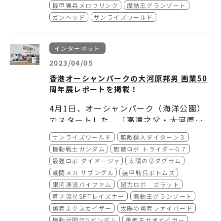
ムズ40周年展」にて先行発売予定。
O、SENDAI、KOSHIGAYA】
機甲猟兵メロウリンク
魔動王グランゾート
サイ：A4縦／150ページ以上予定
ガンヘッド
サンライズワールド
商品素材：紙
■ショーケース展示
生産国：日本
【TOKYO、YOKOHAMA、HAKATA、KYOT
対象年齢：15歳以上
O、SENDAI、KOSHIGAYA】
インターネット
販売サイト：
2023/04/05
●A-on STORE（
https://a-onstore.jp/ite
■主人公キャラクター身長計
m/item-1000228087/
）
【YOKOHAMA、HAKATA】
香港オーシャンパークの大河原邦男 画業50
●サンライズストア（
https://p-bandai.jp/it
周年展レポートを掲載！
em/item-1000194258/
）
■■「サンライズワールド」オリジナルグッズ
●Joshinディスクピア(
https://joshinweb.j
EC サイトにて販売中！
4月1日、オーシャンパーク（海洋公園）
p/dp/4934569975997.html
)
過去開催した有料展示(スペシャルエキシビシ
でスタートした、「高達之父・大河原邦
●赤い熊さん（
https://onlineshop.akaiku
ョン)に関連した作品グッズなど、オリジナル
男50周年展（Father of Gundam Okawa
どうぞご確認ください。
masan.jp/products/4934569975997
）
グッズの一部を
サンライズワールド
こちらのEC サイト
無敵鋼人ダイターン３
で取り扱い
ra Kunio 50th Anniversary Exhibitio
●あみあみオンラインショップ（
https://ww
中です。ぜひご利用ください。
機動戦士ガンダム
無敵ロボ トライダーG７
n）」のレポートを掲載しました。
w.amiami.jp/top/detail/detail?scode=ME
※EC サイトでのグッズのご購入は各店舗で配
最強ロボ ダイオージャ
太陽の牙ダグラム
D-BOOK-034407
●ぐるぐる王国（
https://item.rakuten.co.j
）
布する物販購入特典の配布対象外です。
戦闘メカ ザブングル
装甲騎兵ボトムズ
p/mifsoft/tu-8376/
）
銀河漂流バイファム
超力ロボ ガラット
●げっちゅ屋（
https://www.getchu.com/s
蒼き流星SPTレイズナー
魔動王グランゾート
oft.phtml?id=1234039
）
勇者エクスカイザー
太陽の勇者ファイバード
●タワーレコードオンライン（
https://tower.
jp/item/5742240/
）
機動武闘伝Gガンダム
勇者王ガオガイガー