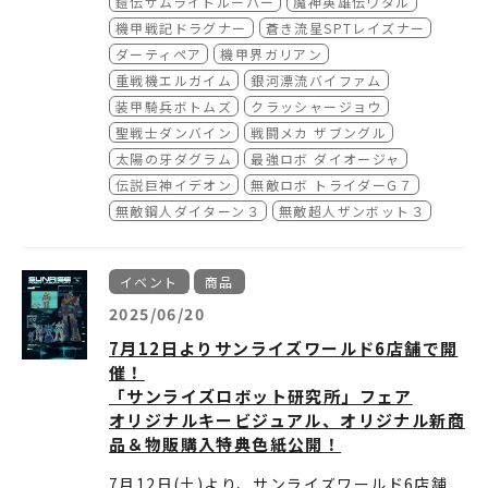
鎧伝サムライトルーパー
魔神英雄伝ワタル
機甲戦記ドラグナー
蒼き流星SPTレイズナー
ダーティペア
機甲界ガリアン
重戦機エルガイム
銀河漂流バイファム
装甲騎兵ボトムズ
クラッシャージョウ
聖戦士ダンバイン
戦闘メカ ザブングル
太陽の牙ダグラム
最強ロボ ダイオージャ
伝説巨神イデオン
無敵ロボ トライダーG７
無敵鋼人ダイターン３
無敵超人ザンボット３
イベント
商品
2025/06/20
7月12日よりサンライズワールド6店舗で開
催！
「サンライズロボット研究所」フェア
オリジナルキービジュアル、オリジナル新商
品＆物販購入特典色紙公開！
7月12日(土)より、サンライズワールド6店舗