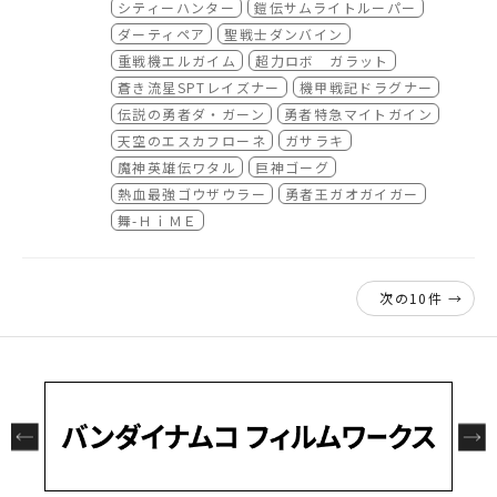
シティーハンター
鎧伝サムライトルーパー
●【その②】展示しているタペストリープレゼ
ダーティペア
聖戦士ダンバイン
ントへの応募参加ができる！
重戦機エルガイム
超力ロボ ガラット
「スペシャルエキシビジョン」内に展示してい
蒼き流星SPTレイズナー
機甲戦記ドラグナー
る巨大タペストリー（サイズは縦210cm×横8
伝説の勇者ダ・ガーン
勇者特急マイトガイン
5cm ※プレゼント対象タペストリー）プレゼ
天空のエスカフローネ
ガサラキ
ントに参加できる応募用紙をお渡しします。
魔神英雄伝ワタル
巨神ゴーグ
こちら応募の締め切りは2024年3月31日となっ
ており、第1回目『サンライズ黎明期を支えた1
●【その③】カフェのドリンク、100円割引サ
熱血最強ゴウザウラー
勇者王ガオガイガー
5作品』時では9種類の中からひとつ応募できま
ービス！
舞-ＨｉＭＥ
すが、今後テーマを重ねるごとにプレゼント用
「スペシャルエキシビジョン」入場時にお渡し
に追加されるタペストリー数が増えていきま
するレシートを「バンダイナムコ Cross Stor
す。
e 東京」内のカフェで提示いただきますと、カ
次の10件 →
何度同じタペストリーに応募していただいても
フェのドリンクが100円引きとなります。
サンライズワールドTOKYO・有料展示エリア
大丈夫ですし、後半のテーマの入場の際まで応
カフェではサンライズ作品がデザインされたフ
「スペシャルエキシビジョン」へのご入場お待
募用紙をためて応募していただくことも可能で
ォーチュンラテを数多くご用意していますの
ちしております！
す。
で、ぜひこの機会にお好きな作品のラテをお楽
サンライズ魂を感じていただける展示を行って
サンライズワールドTOKYOだけで展示してい
しみください！
いきますので、ご期待ください！
る一品モノです。ぜひプレゼント応募にご参加
ください！