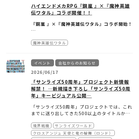
ハイエンドメカRPG『鋼嵐 』×『魔神英雄
伝ワタル』コラボ開催！！
『鋼嵐 』×『魔神英雄伝ワタル』コラボ開始！
魔神英雄伝ワタル
ひょんなことから危険な夢の世界に来てしまっ
たワタル一行は、シセロ博士の謎の研究所で封
印された真実を解き明かす。
イベント
会社からのお知らせ
仲間との絆が試される中、世界の命運をかけた
2026/06/17
物語が始まる！
「サンライズ50周年」プロジェクト新情報
解禁！ ―新規描き下ろし「サンライズ50周
コラボ限定スカウト&カタログ登場！
年」キービジュアル公開―
「戦部ワタル」と「輝龍」ゲットのチャンス！
「サンライズ50周年」プロジェクトでは、これ
までに送り出してきた500以上のタイトルか
ら、皆様に愛され続けてきた選りすぐりの作品
これらのビジュアルは、今後各施策において広
境界戦機
サンライズワールド
をピックアップし、新規描き下ろしビジュアル
く活用するとともに、商品展開などを通じ、よ
を50点制作いたしました！
り多くのファンの皆様にお楽しみいただける機
クロスアンジュ 天使と竜の輪舞（ロンド）
■鋼嵐 - メカラシ