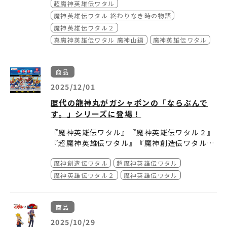
故人のご功績に敬意を表し 心からご冥福をお祈
超魔神英雄伝ワタル
所在地：〒570-0038 大阪府守口市河原町８－
りいたします
魔神英雄伝ワタル 終わりなき時の物語
３（
https://www.keihan-dept.co.jp/mori
guchi/
）
魔神英雄伝ワタル２
株式会社バンダイナムコフィルムワークス
真魔神英雄伝ワタル 魔神山編
魔神英雄伝ワタル
商品
2025/12/01
歴代の龍神丸がガシャポンの「ならぶんで
す。」シリーズに登場！
『魔神英雄伝ワタル』『魔神英雄伝ワタル２』
『超魔神英雄伝ワタル』『魔神創造伝ワタル』
より、龍神丸がガシャポンの「ならぶんで
魔神創造伝ワタル
超魔神英雄伝ワタル
す。」シリーズに登場！
魔神英雄伝ワタル２
魔神英雄伝ワタル
全高約3.5㎝の彩色済みフィギュア！
商品
12月第4週から随時発売！
2025/10/29