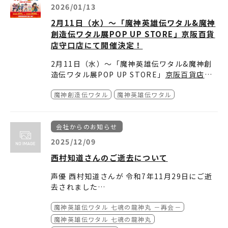
2026/01/13
2月11日（水）～「魔神英雄伝ワタル&魔神
創造伝ワタル展POP UP STORE」京阪百貨
店守口店にて開催決定！
2月11日（水）～「魔神英雄伝ワタル&魔神創
造伝ワタル展POP UP STORE」
京阪百貨店守
口店
にて開催決定！
魔神創造伝ワタル
魔神英雄伝ワタル
2025年夏に開催し大好評を博した『魔神英雄
伝ワタル』と『魔神創造伝ワタル』の合同展示
このイベントにて発売した数々のおもしろカッ
会「魔神英雄伝ワタル&魔神創造伝ワタル
コいいグッズを販売する魔神英雄伝ワタル&魔
会社からのお知らせ
展」。
神創造伝ワタル展POP UP STOREを、
お近くにお越しの際は、この機会にぜひご来場
京阪百
貨店守口店
ください！！
で開催いたします！
2025/12/09
西村知道さんのご逝去について
【魔神英雄伝ワタル&魔神創造伝ワタル展POP
UP STORE in 京阪百貨店守口店】
声優 西村知道さんが 令和7年11月29日にご逝
期間：2026年2月11日（水・祝）～2月25日
去されました
（水）
時間：10：00～19：00（最終日のみ15：00
魔神英雄伝ワタル 七魂の龍神丸 －再会－
魔神英雄伝ワタルシリーズ 剣部シバラク役で長
閉場）
きにわたりお力添え頂いておりました
魔神英雄伝ワタル 七魂の龍神丸
会場：京阪百貨店守口店6階