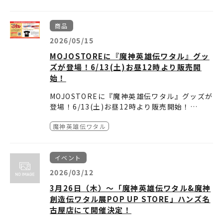
商品
2026/05/15
MOJOSTOREに『魔神英雄伝ワタル』グッ
ズが登場！6/13(土)お昼12時より販売開
始！
MOJOSTOREに『魔神英雄伝ワタル』グッズが
登場！6/13(土)お昼12時より販売開始！
魔神英雄伝ワタル
株式会社ライフタイム/MOJOST が運営するOf
ficial Web Store「MOJOSTORE」に『魔神
英雄伝ワタル』のグッズが登場！
イベント
イベントやご旅行など、お出かけが更に楽しく
なるフライトタグとＴシャツです♪
2026/03/12
この夏はワタル達と一緒にお出かけしよう！
3月26日（木）～「魔神英雄伝ワタル&魔神
創造伝ワタル展POP UP STORE」ハンズ名
古屋店にて開催決定！
通販サイト（MOJOSTORE）発売予定日：202
6 年6 月13 日（土）お昼12:00 より