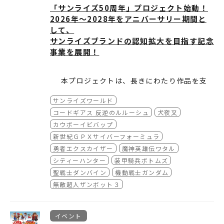
このＴシャツ着て、そんな気分を吹き飛ばそ
「サンライズ50周年」プロジェクト始動！
う！
2026年～2028年をアニバーサリー期間と
価格：4,400 円 税込
して、
カラー：ブラック
サンライズブランドの認知拡大を目指す記念
サイズ：S/M/L/XL
事業を展開！
発売元・販売元：株式会社ライフタイム/MOJO
ST
本プロジェクトは、長きにわたり作品を支
©SUNRISE•R ©2026 LifeTime Co., Ltd. Al
えてくださったファンの皆様への感謝と、
l Rights Reserved.
サンライズワールド
数々の名作を生み出したクリエイターへの
敬意を示すとともに、1977年放送開始の
期間中は様々な施策を企画しておりますの
コードギアス 反逆のルルーシュ
犬夜叉
『無敵超人ザンボット３』を皮切りに、半
で、ぜひ本プロジェクトにご期待くださ
カウボーイビバップ
世紀にわたり培ってきた「サンライズ」の
い。
新世紀ＧＰＸサイバーフォーミュラ
ブランド価値を再定義し、国内外へさらな
勇者エクスカイザー
魔神英雄伝ワタル
る認知拡大を図るものです。 2026年から2
シティーハンター
装甲騎兵ボトムズ
028年の3年間を通して、今後さらなる50年
聖戦士ダンバイン
機動戦士ガンダム
へと続く「サンライズブランド」の魅力を
無敵超人ザンボット３
グローバルに発信してまいります。
イベント