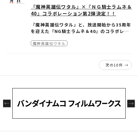
『魔神英雄伝ワタル』×『ＮＧ騎士ラムネ＆
価格(税込)：400円
40』コラボレーション第2弾決定！！
詳細：
https://gashapon.jp/products/deta
il.php?jan_code=4582769836169000
『魔神英雄伝ワタル』と、放送開始から35周年
を迎えた『NG騎士ラムネ＆40』のコラボレー
ション第2弾が決定!!
第2弾では、『魔神英雄伝ワタル』より虎王、
魔神英雄伝ワタル
『ＮＧ騎士ラムネ＆40』より「ダ・サイダー」
が登場し夢のコラボレーション！
▲虎王 原画：神志那弘志さん
次の10件 →
ダ・サイダー 原画：齊藤卓也さん
イラストを使用したグッズは、「NG騎士ラム
ネ&40 35周年記念展」にて販売いたします。
「魔神英雄伝ワタル&魔神創造伝ワタル展」で
販売していた第1弾の一部グッズもございま
◆NG騎士ラムネ&40 35周年記念展◆
す。
開催期間：2025年11月14日(金)～11月24日
(月・祝)
開催時間：午前11時～午後8時
※最終入場は19:30まで
※営業時間は変更になる場合がござ
います
開催場所：有楽町マルイ 8階 SPACE5（アクセ