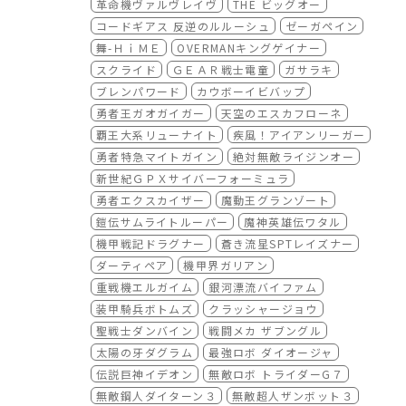
会を創出してまいります。
革命機ヴァルヴレイヴ
THE ビッグオー
HPアドレス：
https://msjp.tentree-game
s.com/
コードギアス 反逆のルルーシュ
ゼーガペイン
コラボ期間：2026年8月19日（水）08：59ま
舞-ＨｉＭＥ
OVERMANキングゲイナー
で
スクライド
ＧＥＡＲ戦士電童
ガサラキ
ブレンパワード
カウボーイビバップ
勇者王ガオガイガー
天空のエスカフローネ
覇王大系リューナイト
疾風！アイアンリーガー
勇者特急マイトガイン
絶対無敵ライジンオー
新世紀ＧＰＸサイバーフォーミュラ
勇者エクスカイザー
魔動王グランゾート
鎧伝サムライトルーパー
魔神英雄伝ワタル
機甲戦記ドラグナー
蒼き流星SPTレイズナー
ダーティペア
機甲界ガリアン
重戦機エルガイム
銀河漂流バイファム
装甲騎兵ボトムズ
クラッシャージョウ
聖戦士ダンバイン
戦闘メカ ザブングル
太陽の牙ダグラム
最強ロボ ダイオージャ
伝説巨神イデオン
無敵ロボ トライダーG７
無敵鋼人ダイターン３
無敵超人ザンボット３