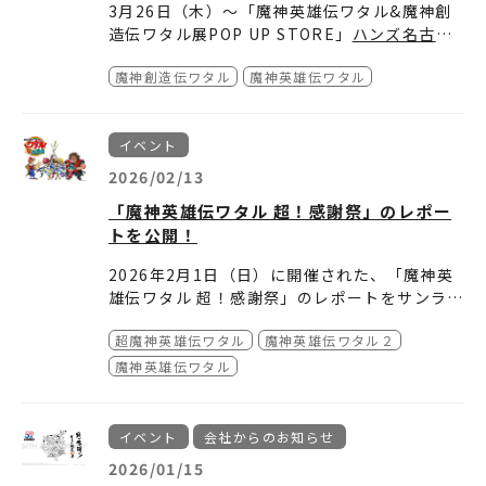
3月26日（木）～「魔神英雄伝ワタル&魔神創
販売サイト：
https://www.mojostore.net
造伝ワタル展POP UP STORE」
ハンズ名古屋
※6 月7 日（日）『a・chi-a・chi ファースト
店
にて開催決定！
ライブ -STEP-』LIVE 会場にて先行発売予定
魔神創造伝ワタル
魔神英雄伝ワタル
2025年夏に開催し大好評を博した『魔神英雄
※通販開始後、イベント会場・催事会場等で販
伝ワタル』と『魔神創造伝ワタル』の合同展示
このイベントにて発売した数々のおもしろカッ
売する場合があります。
会「魔神英雄伝ワタル&魔神創造伝ワタル
コいいグッズを販売する魔神英雄伝ワタル&魔
イベント
展」。
神創造伝ワタル展POP UP STOREを、
お近くにお越しの際は、この機会にぜひご来場
ハンズ
＜商品概要＞
名古屋店
ください！！
で開催いたします！
2026/02/13
「魔神英雄伝ワタル 仲良くお出かけフライトタ
「魔神英雄伝ワタル 超！感謝祭」のレポー
【魔神英雄伝ワタル&魔神創造伝ワタル展POP
グ」
トを公開！
UP STORE in ハンズ名古屋店
】
ご自分のバックやキャリケースに取り付けて、
期間：2026年3月26日(木) ～ 4月10日(金)
お出かけ中にワタル達とはぐれない様に目印に
2026年2月1日（日）に開催された、「魔神英
時間：10：00～20：00
しよう！
雄伝ワタル 超！感謝祭」のレポートをサンライ
会場：
ハンズ名古屋店
価格：1,800 円 税込
ズワールドに掲載いたしました。
所在地：名古屋市中村区名駅1-1-4 ジェイアー
サイズ：約H30 × W140 mm
超魔神英雄伝ワタル
魔神英雄伝ワタル２
どうぞご確認ください。
ル名古屋 タカシマヤ内8階（
https://nagoya.
魔神英雄伝ワタル
hands.net/
）
「魔神英雄伝ワタル 仲良くお出かけT シャ
ツ」
イベント
会社からのお知らせ
天気が悪くて気分が載らない日でもワタル達が
2026/01/15
一緒なら大丈夫！