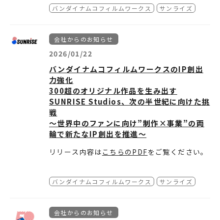
メントが公開されましたのでご覧く
バンダイナムコフィルムワークス
サンライズ
ださい。
URL：
https://gundam-official.com/ne
会社からのお知らせ
ws/scdja9pxgggwiugwmz3ou5rl
2026/01/22
バンダイナムコフィルムワークスのIP創出
力強化
300超のオリジナル作品を生み出す
SUNRISE Studios、次の半世紀に向けた挑
戦
～世界中のファンに向け”制作×事業”の両
輪で新たなIP創出を推進～
リリース内容は
こちらのPDF
をご覧ください。
バンダイナムコフィルムワークス
サンライズ
会社からのお知らせ