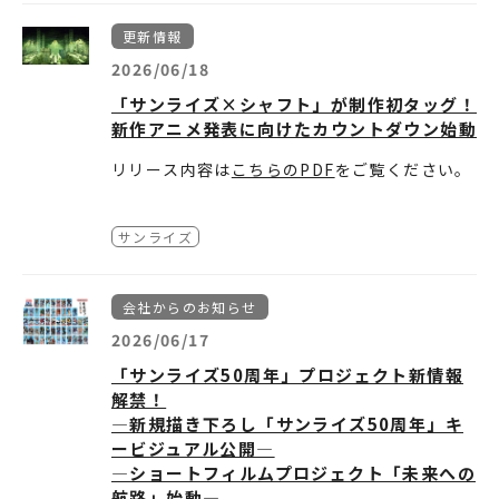
更新情報
2026/06/18
「サンライズ×シャフト」が制作初タッグ！
新作アニメ発表に向けたカウントダウン始動
リリース内容は
こちらのPDF
をご覧ください。
サンライズ
会社からのお知らせ
2026/06/17
「サンライズ50周年」プロジェクト新情報
解禁！
―新規描き下ろし「サンライズ50周年」キ
ービジュアル公開―
―ショートフィルムプロジェクト「未来への
航路」始動―