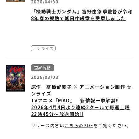
2026/04/30
『機動戦士ガンダム』富野由悠季監督が令和
8年春の叙勲で旭日中綬章を受章しました
『機動戦士ガンダム』や『Gのレコン
サンライズ
ギスタ』といったガンダムシリーズ
をはじめ、数多くのオリジナルアニ
更新情報
メーションを監督し、国内外のアニ
2026/03/03
メシーンに多大な影響を与えてきた
原作 高橋留美子 × アニメーション制作 サ
富野由悠季監督が、令和8年春の叙勲
ンライズ
TVアニメ『MAO』 新情報一挙解禁‼
にて、「功績の内容に着目し、顕著
2026年4月4日より連続2クールで毎週土曜
な功績を挙げた方」を対象に贈られ
23時45分～放送開始!!
る「旭日中綬章」を受章しました。
リリース内容は
こちらのPDF
をご覧ください。
今回の叙勲を受け、富野監督よりコ