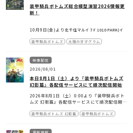
装甲騎兵ボトムズ総合模型演習2026情報更
新！
10月9日(金)より
北千住マルイ７F 1010 PARK(イ
ベントスペース) にて開催される「装甲騎兵ボトム
ズ総合模型演習2026」のイベント概要や会場販売商
「装甲騎兵ボトムズ総合模型演習2026」
装甲騎兵ボトムズ
太陽の牙ダグラム
品の一部をイベント特設ページに掲載しました。
会期：2026年10月9日(金)～11月8日(日)
今年のゲスト作品の『太陽の牙ダグラム』の商品の
会場：北千住マルイ７F
イベントス
1010 PARK（
情報もあります。
ペース）
※詳細はイベントページでご確認ください。
映像配信
東京都足立区千住3-92
2026/08/01
主催：バンダイナムコフィルムワークス
本日8月1日（土）より『装甲騎兵ボトムズ
幻影篇』各配信サービスにて順次配信開始
2026年8月1日（土）0:00より『装甲騎兵ボト
ムズ 幻影篇』各配信サービスにて順次配信開
始！
装甲騎兵ボトムズ 幻影篇
装甲騎兵ボトムズ
詳細は下記配信サービスよりご確認ください！
他シリーズも配信中！
■見放題配信
装甲騎兵ボトムズ
更新情報
・dアニメストア
装甲騎兵ボトムズ VOL.I STORIES OF THE”A.
https://animestore.doco