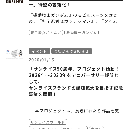
ー」待望の書籍化！
TEL. 03-5474-2325
『機動戦士ガンダム』のモビルスーツをはじ
め、『科学忍者隊ガッチャマン』、『タイムボ
カン』シリーズ、『装甲騎兵ボトムズ』など、
装甲騎兵ボトムズ
機動戦士ガンダム
多くのメカデザインを担当してきた大河原邦男
氏。ガンダムエース2002年11月号から続く連
販売ページはこちらから。
載企画「大河原ファクトリー」をまとめた単行
https://www.kadokawa.co.jp/product/32
本が2026年3月2日に発売となる。”絵を描くよ
2510000610/
イベント
会社からのお知らせ
りも、機械をいじっていたい”と語る大河原氏
2026/01/15
が自身の工房（ファクトリー）で制作した造形
価格（税抜）：2,700円
「サンライズ50周年」プロジェクト始動！
物の数々を紹介、分解できる全パーツなど、そ
サイズ：B5版
2026年～2028年をアニバーサリー期間と
のどれもに“遊び心”にあふれている。また、安
発売日：2026年3月2日（月）
して、
彦良和氏をはじめとする多くのレジェンドクリ
仕様：単行本
また3月8日（日）には、ところざわサクラタウ
エイターたちとのクロストークや、生まれ育っ
発売元：KADOKAWA
ンにて「大河原ファクトリー書籍刊行記念 スペ
サンライズブランドの認知拡大を目指す記念
た地元・東京都稲城市でのイベントの様子、書
販売元：KADOKAWA
シャルトークショー」も開催される。ゲストに
イベント詳細：
https://livepocket.jp/e/ozn
事業を展開！
籍用に録り下ろしたインタビューまで収録され
安彦良和氏を迎えた貴重なイベント、ぜひお見
7q
ている。メカデザインの創造の原点、“モノづ
逃しなく！
本プロジェクトは、長きにわたり作品を支
くり”への想いに触れるファン必見の一冊！
えてくださったファンの皆様への感謝と、
サンライズワールド
数々の名作を生み出したクリエイターへの
敬意を示すとともに、1977年放送開始の
期間中は様々な施策を企画しておりますの
コードギアス 反逆のルルーシュ
犬夜叉