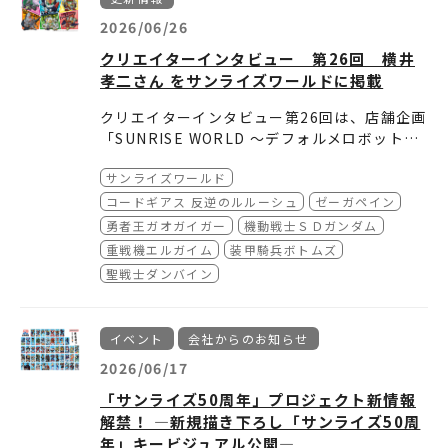
mo.ne.jp/
T.VOTOMS”
2026/06/26
・バンダイチャンネル
装甲騎兵ボトムズ VOL.II HIGHLIGHTS FROM
https://www.b-ch.co
クリエイターインタビュー 第26回 横井
m/
THE”A.T.VOTOMS”
孝二さん をサンライズワールドに掲載
・DMM TV
装甲騎兵ボトムズ ザ・ラストレッドショルダー
https://tv.dmm.com/vod/
装甲騎兵ボトムズ 赫奕たる異端
クリエイターインタビュー第26回は、店舗企画
■都度課金配信
装甲騎兵ボトムズ ビッグバトル
「SUNRISE WORLD ～デフォルメロボットフ
・バンダイチャンネル
装甲騎兵ボトムズ レッドショルダードキュメン
https://www.b-ch.co
ェア～」にて、イラストレーションを手掛けた
m/
ト 野望のルーツ
サンライズワールド
横井考二さんが登場。
どうぞご確認ください。
・ビデオマーケット
装甲騎兵ボトムズ ウド
https://www.videomar
横井さんのデビューまでの経緯やサンライズの
コードギアス 反逆のルルーシュ
ゼーガペイン
ket.jp/
装甲騎兵ボトムズ クメン
リアルロボット作品への思いをお聞きしまし
勇者王ガオガイガー
機動戦士ＳＤガンダム
・Prime Video
装甲騎兵ボトムズ サンサ
https://www.amazon.co.j
た。
重戦機エルガイム
装甲騎兵ボトムズ
p/AmazonVideo
装甲騎兵ボトムズ クエント
・music.jp
装甲騎兵ボトムズ ペールゼン・ファイルズ
https://music-book.jp/
聖戦士ダンバイン
・Youtube（レンタル）
装甲騎兵ボトムズ ペールゼン・ファイルズ 劇
https://www.youtu
be.com/feed/storefront
場版
・ムービーフル
装甲騎兵ボトムズ 孤影再び
https://mfplus.jp/
イベント
会社からのお知らせ
装甲騎兵ボトムズ Case;IRVINE
2026/06/17
ボトムズファインダー
※配信開始日時・配信期間・販売価格・視聴時
機甲猟兵メロウリンク
「サンライズ50周年」プロジェクト新情報
間は配信サービスによって異なる場合がありま
解禁！ ―新規描き下ろし「サンライズ50周
す。
※取り扱い作品は配信サービスによって異なる
年」キービジュアル公開―