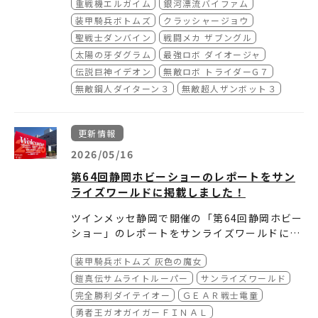
重戦機エルガイム
銀河漂流バイファム
装甲騎兵ボトムズ
クラッシャージョウ
聖戦士ダンバイン
戦闘メカ ザブングル
太陽の牙ダグラム
最強ロボ ダイオージャ
伝説巨神イデオン
無敵ロボ トライダーG７
無敵鋼人ダイターン３
無敵超人ザンボット３
更新情報
2026/05/16
第64回静岡ホビーショーのレポートをサン
ライズワールドに掲載しました！
ツインメッセ静岡で開催の「第64回静岡ホビー
ショー」のレポートをサンライズワールドに掲
載しました。今年も多くのサンライズロボット
装甲騎兵ボトムズ 灰色の魔女
模型等の新製品が展示されている様子をご紹介
します。どうぞご覧ください。
鎧真伝サムライトルーパー
サンライズワールド
完全勝利ダイテイオー
ＧＥＡＲ戦士電童
勇者王ガオガイガーＦＩＮＡＬ