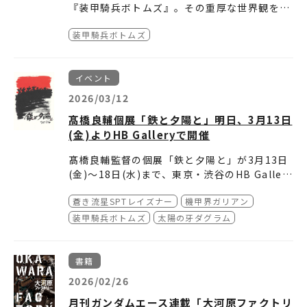
『装甲騎兵ボトムズ』。その重厚な世界観を熟
練のモデラー陣が立体化する恒例のジオラマ展
装甲騎兵ボトムズ
を今年も開催いたします。
さらに、オリジナルグッズや限定グッズ、恒例
今年の特集は、ファンの熱い支持を集める「ク
となったアマチュアディーラーによるレジンキ
メン編」（TV版の第14～27話）。
ットの販売も行います。
参加ディーラー（予定）：
イベント
パネル展示による解説と、劇中の名シーンを彷
工房いやさか / くらぶファンタスト / シャーク
彿とさせるジオラマが融合し、クメンの熱気と
「装甲騎兵ボトムズ総合模型演習2026」
フィン / のもぴ～ / ノリモータース / プロジェ
■公式サイト：
http://www.votoms.net/
2026/03/12
硝煙を会場に蘇らせます。
会期：2026年10月9日(金)～11月8日(日)
クト破裏拳 / べにや / ぽけっと倉庫 / ぼと吉ガ
■公式X：@votoms_official ハッシュタグ #
髙橋良輔個展「鉄と夕陽と」明日、3月13日
会場：北千住マルイ７F イベントスペース（東
レージAnnaRed /
ボトムズ総模演 #votoms
(金)よりHB Galleryで開催
本展のキービジュアルは、イラストレーター・
京都足立区千住3-92）
電脳造形研究所 / ensing / Red tail/（他）
■©表示：©SUNRIS
メカデザイナーの天神英貴が担当！
主催：バンダイナムコフィルムワークス
髙橋良輔監督の個展「鉄と夕陽と」が3月13日
また、放送45周年を迎える『太陽の牙ダグラ
昨年好評だった1/35 バトリングフォトスポッ
(金)～18日(水)まで、東京・渋谷の
HB Gallery
ム』（1981年放送）がゲスト作品として参
トに続き、今年は「クメン編」をテーマにした
で開催されます。
加。本展をより一層盛り上げます。
1/35フォトスポットを制作中。こちらもご期待
蒼き流星SPTレイズナー
機甲界ガリアン
会場にはこの個展の為に描きおろしたイラスト
ください。
が展示されます。
髙橋良輔個展「鉄と夕陽と」
装甲騎兵ボトムズ
太陽の牙ダグラム
会期：2026年3月13日(金)～18日(水)
10:00～17:00（日曜休廊）
会場：
HB Gallery
書籍
東京都渋谷区神宮前4-5-4
2026/02/26
原宿エノモトビル1F（地下鉄表参道駅 A2出
月刊ガンダムエース連載「大河原ファクトリ
口）