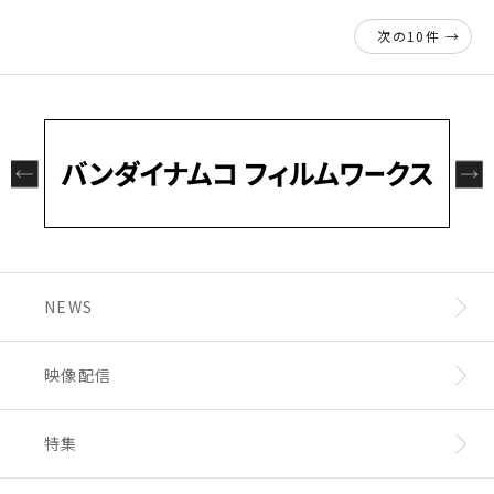
votoms-info/
月1日(日)23:59
サンライズストア（プレミアムバンダイ内）：
お届け予定日：2026年2月下旬より順次発送
次の10件 →
https://p-bandai.jp/sunrise-store/a0014/
c011/c01102/list-da10-n0/
取り扱い商品
【取り扱いサイト②】
墓場の画廊 ONLINE STORE：
https://store.
hakabanogarou.jp/view/category/ct1090
■店舗販売
取り扱い期間：2026年1月20日(火)11:00～2
【取り扱い店舗】
月11日(日)23:59
ヨドバシカメラ マルチメディアAkiba 6階プラ
取り扱い商品
お届け予定日：2026年4月14日(火)より順次発
モデルコーナー
送
取り扱い期間：2026年1月20日(火)～3月下旬
まで
取り扱い商品
※販売終了タイミングが早まる場合がございま
※「装甲騎兵ボトムズ総合模型演習2024」も
NEWS
すので、予めご了承ください。
しくは「装甲騎兵ボトムズ40周年展」で発売さ
■全体のご注意事項
れた商品も一部お取り扱いいたします。
※一部商品については、お取り扱いが無いもの
もございます。
映像配信
また、在庫の状況により、販売が停止・再開す
るものもございます。予めご了承ください。
※画像はイメージです。実際の商品とはデザイ
特集
ン・仕様が異なる場合がございます。
※通信販売の詳細は各販売サイトをご確認くだ
さい。