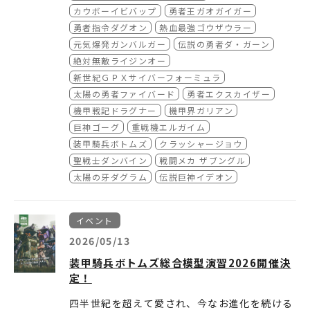
カウボーイビバップ
勇者王ガオガイガー
勇者指令ダグオン
熱血最強ゴウザウラー
元気爆発ガンバルガー
伝説の勇者ダ・ガーン
絶対無敵ライジンオー
新世紀ＧＰＸサイバーフォーミュラ
太陽の勇者ファイバード
勇者エクスカイザー
機甲戦記ドラグナー
機甲界ガリアン
巨神ゴーグ
重戦機エルガイム
装甲騎兵ボトムズ
クラッシャージョウ
聖戦士ダンバイン
戦闘メカ ザブングル
太陽の牙ダグラム
伝説巨神イデオン
イベント
2026/05/13
装甲騎兵ボトムズ総合模型演習2026開催決
定！
四半世紀を超えて愛され、今なお進化を続ける