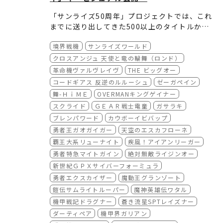
詳しくは取扱いの配信サービスにてご確認くだ
場合があります。詳しくは取扱いの配信サービ
「サンライズ50周年」プロジェクトでは、これ
さい。
スにてご確認ください。
までに送り出してきた500以上のタイトルか
ら、皆様に愛され続けてきた選りすぐりの作品
これらのビジュアルは、今後各施策において広
境界戦機
サンライズワールド
をピックアップし、新規描き下ろしビジュアル
く活用するとともに、商品展開などを通じ、よ
を50点制作いたしました！
り多くのファンの皆様にお楽しみいただける機
クロスアンジュ 天使と竜の輪舞（ロンド）
会を創出してまいります。
革命機ヴァルヴレイヴ
THE ビッグオー
コードギアス 反逆のルルーシュ
ゼーガペイン
舞-ＨｉＭＥ
OVERMANキングゲイナー
スクライド
ＧＥＡＲ戦士電童
ガサラキ
ブレンパワード
カウボーイビバップ
勇者王ガオガイガー
天空のエスカフローネ
覇王大系リューナイト
疾風！アイアンリーガー
勇者特急マイトガイン
絶対無敵ライジンオー
新世紀ＧＰＸサイバーフォーミュラ
勇者エクスカイザー
魔動王グランゾート
鎧伝サムライトルーパー
魔神英雄伝ワタル
機甲戦記ドラグナー
蒼き流星SPTレイズナー
ダーティペア
機甲界ガリアン