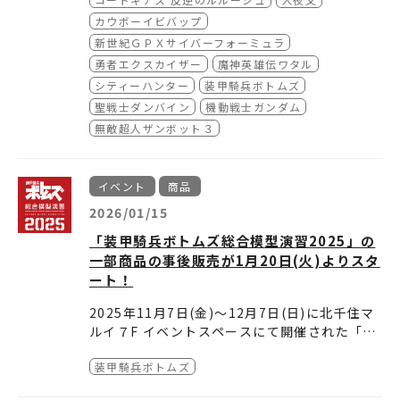
『無敵超人ザンボット３』を皮切りに、半
で、ぜひ本プロジェクトにご期待くださ
カウボーイビバップ
世紀にわたり培ってきた「サンライズ」の
い。
新世紀ＧＰＸサイバーフォーミュラ
ブランド価値を再定義し、国内外へさらな
勇者エクスカイザー
魔神英雄伝ワタル
る認知拡大を図るものです。 2026年から2
シティーハンター
装甲騎兵ボトムズ
028年の3年間を通して、今後さらなる50年
聖戦士ダンバイン
機動戦士ガンダム
へと続く「サンライズブランド」の魅力を
無敵超人ザンボット３
グローバルに発信してまいります。
イベント
商品
2026/01/15
「装甲騎兵ボトムズ総合模型演習2025」の
一部商品の事後販売が1月20日(火)よりスタ
ート！
2025年11月7日(金)～12月7日(日)に北千住マ
ルイ７F イベントスペースにて開催された「装
甲騎兵ボトムズ総合模型演習2025」の一部商
■通信販売
装甲騎兵ボトムズ
品の事後販売の詳細が決定いたしました。
【取り扱いサイト①】
A-on STORE：
取り扱い期間：2026年1月20日(火)11:00～2
https://a-onstore.jp/shop/