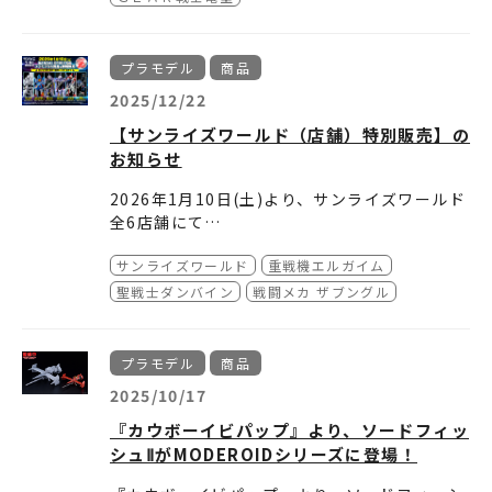
ゴールド成形色による金色に輝く電童・キバス
で、「超獣王輝刃」は本アイテムの「キバスト
トライカーの再現に加え、本商品独自の彩色・
ライカー」形態以外に「キバブレイカー」「キ
【商品概要】
シールを追加して商品化！
バスピナー」の計4段変形を再現！
・商品名：SMP [SHOKUGAN MODELING PR
プラモデル
商品
プレミアムバンダイ限定で発売予定。
OJECT] GEAR戦士電童 電童&キバストライカ
2025/12/22
ーファイナルアタックセット【プレミアムバン
・価格（税抜）：9,000円
【サンライズワールド（店舗）特別販売】の
ダイ限定】
・サイズ：全高 140mm
お知らせ
・発売日：2026年6月
ご予約はこちら▶
https://p-bandai.jp/item/
item-1000229530/
2026年1月10日(土)より、サンライズワールド
全6店舗にて
プレミアムバンダイ限定商品を含むプラモデル
サンライズワールド
重戦機エルガイム
を店頭販売します！🔥
⚠️ご注意
※おひとり様1会計1種類につき1個までとさせ
聖戦士ダンバイン
戦闘メカ ザブングル
▶▶サンライズワールド特別販売◀◀
ていただきます。
・HG 1/144 エルガイム／価格：2,530円(税
※商品は数量に限りがございますので、在庫切
込)
れの場合はご容赦ください。
プラモデル
商品
・HG 1/144 ザブングル・タイプ／価格：4,18
2025/10/17
0円(税込)
・HG 1/72 ダンバイン／価格：3,850円(税込)
『カウボーイビパップ』より、ソードフィッ
・MG 1/35 ダンバイン／価格：4,290円(税込)
シュⅡがMODEROIDシリーズに登場！
・R3 1/35 ビルバイン／価格：6,050円(税込)