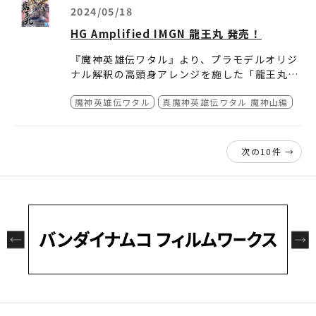
2024/05/18
▼商品の詳細・購入についてはこちらから
HG Amplified IMGN 龍王丸 発売！
https://p-bandai.jp/item/item-10002164
58/
『魔神英雄伝ワタル』より、プラモデルオリジ
ナル解釈の高頭身アレンジを施した「龍王丸」
がHG Amplified IMGN で立体化！
魔神英雄伝ワタル
真魔神英雄伝ワタル 魔神山編
高頭身ならではのアクションや鳳王形態への変
形で、龍王丸の魅力を“増幅”！
■全長約170mmの迫力アクション！高頭身な
©創通・サンライズ
らではの長い手足を活かしたアクションが、龍
王丸の新たなる魅力を“増幅”！
作品名：魔神英雄伝ワタル
次の10件 →
■額は紋様の有無を選択式で再現可能。
商品・出版物・イベント名：HG Amplified IM
■グロスインジェクション成形とゴールドメッ
GN 龍王丸
キパーツを採用。高密度な造形で鮮やかな質感
HPアドレス：
https://bandai-hobby.net/it
を表現。
em/6043/
■鳳龍剣の刀身はゴールドメッキ仕様。オリジ
価格（税込）：6,600円
ナルデザインの紋様は3Dメタリックシールで
サイズ：全高約170mm
再現。
発売日：2024/5/18
■鞘盾は鳳王形態用の開閉ギミックを搭載。鳳
仕様：プラモデル
龍剣の収納も可能。
発売元：BANDAI SPIRITS
■鳳王形態への変形が可能。鳳王形態時に装着
できるプラモデルオリジナルのPET シート製