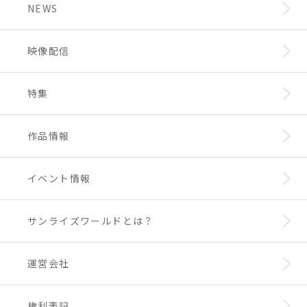
NEWS
のエフェクトが付属。
高頭身アレンジだけでなく、オリジナルエフェ
クトで龍王丸の魅力を“増幅”。
映像配信
■肩の龍爪を付属台座へ取り付けることで「龍
牙拳」の再現が可能。
■ディスプレイ用の台座も付属。
特集
作品情報
イベント情報
サンライズワールドとは？
運営会社
権利表記