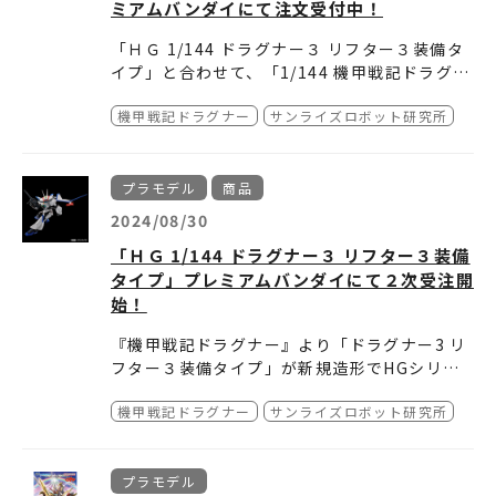
ミアムバンダイにて注文受付中！
パーツを交換することでをマフラーを装着でき
ます。
【商品概要】
「ＨＧ 1/144 ドラグナー３ リフター３装備タ
・商品名：PLAMATEA 鴇羽舞衣
・表情パーツは「笑顔（口閉じ）」「笑顔（口
イプ」と合わせて、「1/144 機甲戦記ドラグナ
・価格：7,727円（税抜）
開き）」「はい〜！？」の計3種から選択式。
ーセット3」もプレミアムバンダイにてご注文
「ドラグナー1型カスタム」、「ドラグナー2型
・サイズ：全高約150mm
・発売元：グッドスマイルカンパニー
・塗装済みの「笑顔（口閉じ）」表情パーツが
機甲戦記ドラグナー
サンライズロボット研究所
受付中！
カスタム」、「ドラグーン」の地球連合軍の３
・発売日：2026年4月・仕様：組み立て式プラ
・販売元：グッドスマイルカンパニー
1つ付属。
機体がセットされた仕様になっている。
「ＨＧ 1/144 ドラグナー３ リフター３装備タ
モデル・ノンスケール
さらにデカールにより好みの目線を選択できる
イプ」と合わせれば、作中中盤から活躍する地
「笑顔（口閉じ）」「笑顔（口開き）」「は
球連合軍側の機体が揃うので、この機会に是非
プラモデル
商品
い〜！？」表情の3つが付属。
ともGETしてみよう。
・各成形色、彩色済みパーツにより、組み立て
2024/08/30
▼商品の詳細・購入についてはこちらから
るだけでイメージに近い色分けで再現。
「ＨＧ 1/144 ドラグナー３ リフター３装備
https://p-bandai.jp/item/item-10002129
・可動支柱付き台座付属。
タイプ」プレミアムバンダイにて２次受注開
46/
始！
『機甲戦記ドラグナー』より「ドラグナー3 リ
フター３装備タイプ」が新規造形でHGシリー
©創通・サンライズ
ズに登場！
特徴的な機体形状、カラーリングを成形色にて
機甲戦記ドラグナー
サンライズロボット研究所
再現し、頭部レドームも回転可能。リフター３
は可動ギミックで「駐機状態」など印象的な劇
劇中を象徴する武装の「光子バズーカ」が付
中をイメージを再現。
属。
プラモデル