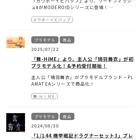
『カウボーイビパップ』より、ソードフィッシ
・聖戦士ダンバインセット１／価格：3,960円
ュⅡがMODEROIDシリーズに登場！
(税込)
ハイエンドの1/48スケール、エントリーモデル
カウボーイビバップ
の1/72スケールを2種同時展開！
本日より開催の全日本模型ホビーショーにて、
詳細は後日発表予定です。
原型モデルと彩色モデルを初展示中です。
続報をお楽しみに！
作品名：カウボーイビバップ
プラモデル
商品
2025/07/22
商品名：MODEROID DX-SCALE 1/48 ソード
『舞-HiME』より、主人公「鴇羽舞衣」が初
フィッシュⅡ
プラモデル化！&予約受付開始！
MODEROID 1/72 ソードフィッシュⅡ
価格：未定
主人公「鴇羽舞衣」がプラモデルブランド・PL
サイズ：1/48スケール
AMATEAシリーズで商品化！
本体全長 約357mm
さらに、本日(7/22)より予約受付開始！
全幅 約297mm
1/72スケール
舞-ＨｉＭＥ
本体全長 約240mm
・各関節可動、交換手首各種付属。
全幅 約200mm
仕様：組み立て式プラモデル
・両腕＆両脚にエレメントの宝輪を装着可能。
前腕は装着用の穴あり・なしを選択可能。
※画像クリックで拡大表示可能です。
プラモデル
商品
発売元：株式会社グッドスマイルカンパニー
・可動域を広げるための、翻った造形の交換用
2024/08/30
スカートパーツが付属。
☆ご予約はこちら→
https://goodsmile.link/
販売元：株式会社グッドスマイルカンパニー
「1/144 機甲戦記ドラグナーセット3」プレ
・オプションパーツとしてマフラーが付属。襟
I0GMax