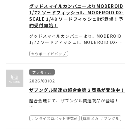
グッドスマイルカンパニーよりMODEROID
1/72 ソードフィッシュⅡ、MODEROID DX-
SCALE 1/48 ソードフィッシュⅡが登場！予
約受付開始！
グッドスマイルカンパニーより、MODEROID
1/72 ソードフィッシュⅡ、MODEROID DX-SC
ALE 1/48 ソードフィッシュⅡ が登場！
カウボーイビバップ
予約受付開始！
・全長約240mm、全幅約200mm。
・メカニカルデザイン山根公利氏監修により洗
★MODEROID 1/72 ソードフィッシュⅡ
練されたフォルムの機体を徹底再現。
アニメ『カウボーイビバップ』より、主人公ス
プラモデル
組みやすさに特化！手頃なサイズのエントリー
・ランディングギアの収納・展開、プラズマカ
パイク・スピーゲルの愛機「ソードフィッシュ
モデル。
ノンの旋回・伸縮が可能。
II」がMODEROID DX-SCALEシリーズにライ
・全長約360mm、全幅約300mm。
2026/03/02
・コックピットユニット着脱、キャノピー開閉
ンナップ！
・メカニカルデザイン山根公利氏監修により洗
ザブングル関連の超合金魂２商品が受注中！
が可能。
1/48スケールは劇中のギミックを多数盛り込ん
練されたフォルムの機体を徹底再現。
アニメ『カウボーイビバップ』より、主人公ス
・着座状態の「スパイク・スピーゲル」のフィ
だハイエンドモデルとして登場！
・主翼には一部金属パーツを使用。折り畳み機
超合金魂にて、ザブングル関連商品が登場！​
パイク・スピーゲルの愛機「ソードフィッシュ
ギュア（未塗装）が付属
構や補助翼の旋回を再現。
II」がMODEROIDシリーズにラインナップ！
・角度調整可能な専用台座が付属。
・ランディングギアの収納・展開、プラズマカ
「超合金魂 GX-38R アイアンギアー」、​
1/72スケールは組みやすさに特化したエントリ
・各成形色により組み立てるだけでイメージに
ノンの旋回・伸縮が可能。
サンライズロボット研究所
戦闘メカ ザブングル
「超合金魂 GX-38X ウォーカーマシンセット」​
ーモデルとして登場！
近い色分けを再現できます。
・コックピットユニット着脱、キャノピー開閉
の２商品がプレミアムバンダイ にて受注中で
が可能。