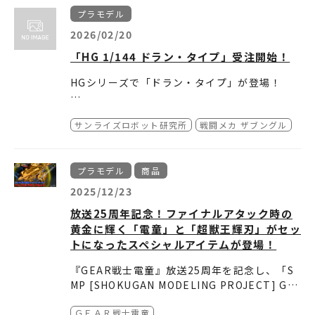
す！​
約20年ぶりに、超合金魂でアイアンギアーが登
予約受付締切：2026年7月22日（水）23:59
・コックピットユニットは彩色済みのものと、
プラモデル
場。​
予約サイト：
塗装派向けのクリアー状態の2種類が付属。
https://goodsmile.link/xwA
合わせて遊べるウォーカーマシンセットも同時
2026/02/20
vVX
・エンジン部エアブレーキは開閉を再現。
に受注開始。​
・同スケールの「スパイク・スピーゲル」「ア
「HG 1/144 ドラン・タイプ」受注開始！
イン」のミニフィギュア（未塗装）が付属。
「超合金魂GX-38X ウォーカーマシンセット」
★MODEROID DX-SCALE 1/48 ソードフィッ
スパイクは立ちポーズのものと、コックピッ
HGシリーズで「ドラン・タイプ」が登場！
では、​
シュⅡ
トに着座できる2タイプが付属します。
実験動画に登場した４機体が新規立体化されて
劇中ギミックを多数再現！迫力のハイエンドモ
・角度調整可能な専用台座が付属。
います。​
デル。
・各成形色と彩色済みパーツにより組み立てる
サンライズロボット研究所
戦闘メカ ザブングル
だけでイメージに近い色分けを再現できます。
ドラン・タイプの特徴的な機体形状を、​完全新
規造形で立体化。​
予約受付締切：2026年7月22日（水）23:59
プラモデル
商品
予約サイト：
https://goodsmile.link/uCK
軽ウォーカーマシンの下記３体も付属します。​
2025/12/23
R4R
［レッグ・タイプ、ホッグ・タイプ、ブラン・
放送25周年記念！ファイナルアタック時の
タイプ］​
黄金に輝く「電童」と「超獣王輝刃」がセッ
トになったスペシャルアイテムが登場！
『GEAR戦士電童』放送25周年を記念し、「S
「HG 1/144 ドラン・タイプ」本日から受注開
MP [SHOKUGAN MODELING PROJECT] GE
始です！
AR戦士電童」シリーズからキバストライカー
電童は各部に可動ジョイントが仕込まれてお
ＧＥＡＲ戦士電童
ファイナルアタック中の黄金の姿を立体化！
り、ダイナミックなアクションポーズが可能