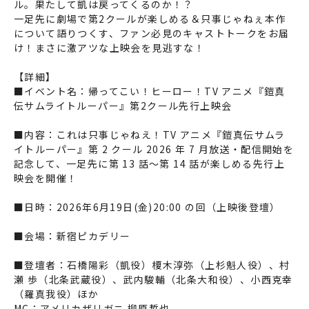
ル。果たして凱は戻ってくるのか！？
一足先に劇場で第2クールが楽しめる＆只事じゃねぇ本作
について語りつくす、ファン必見のキャストトークをお届
け！まさに激アツな上映会を見逃すな！
【詳細】
■イベント名：帰ってこい！ヒーロー！TV アニメ『鎧真
伝サムライトルーパー』第2クール先行上映会
■内容：これは只事じゃねえ！TV アニメ『鎧真伝サムラ
イトルーパー』第 2 クール 2026 年 7 月放送・配信開始を
記念して、一足先に第 13 話～第 14 話が楽しめる先行上
映会を開催！
■日時：2026年6月19日(金)20:00 の回（上映後登壇）
■会場：
新宿ピカデリー
■登壇者：石橋陽彩（凱役）榎木淳弥（上杉魁人役）、村
瀬 歩（北条武蔵役）、武内駿輔（北条大和役）、小西克幸
（羅真我役）ほか
MC：アメリカザリガニ 柳原哲也