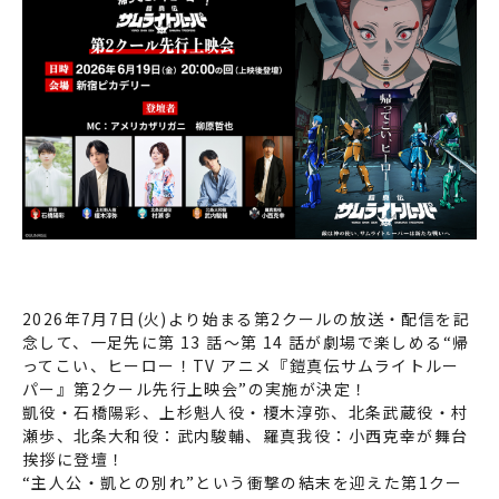
2026年7月7日(火)より始まる第2クールの放送・配信を記
念して、一足先に第 13 話～第 14 話が劇場で楽しめる“帰
ってこい、ヒーロー！TV アニメ『鎧真伝サムライトルー
パー』第2クール先行上映会”の実施が決定！
凱役・石橋陽彩、上杉魁人役・榎木淳弥、北条武蔵役・村
瀬歩、北条大和役：武内駿輔、羅真我役：小西克幸が舞台
挨拶に登壇！
“主人公・凱との別れ”という衝撃の結末を迎えた第1クー