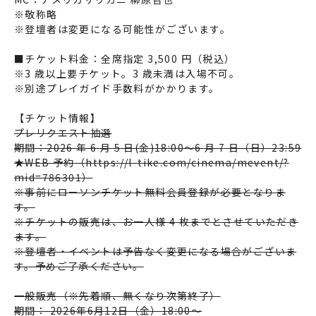
※敬称略
※登壇者は変更になる可能性がございます。
■チケット料金：全席指定 3,500 円（税込）
※3 歳以上要チケット。3 歳未満は入場不可。
※別途プレイガイド手数料がかかります。
【チケット情報】
プレリクエスト抽選
期間：2026 年 6 月 5 日(金)18:00～6 月 7 日（日）23:59
★WEB 予約（
https://l-tike.com/cinema/mevent/?
mid=786301
）
※事前にローソンチケット無料会員登録が必要となりま
す。
※チケットの販売は、お一人様 4 枚までとさせていただき
ます。
※登壇者・イベントは予告なく変更になる場合がございま
す。予めご了承ください。
一般販売（※先着順、無くなり次第終了）
期間： 2026年6月12日（金）18:00～