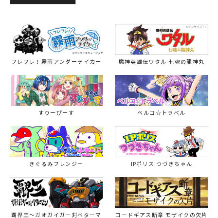
フレフレ！霧雨アンダーテイカー
魔神英雄伝ワタル 七魂の龍神丸
すりーぴーす
ベルコ☆トラベル
きぐるみフレンジー
IPポリス つづきちゃん
覇界王～ガオガイガー対ベターマ
コードギアス断章 モザイクの欠片