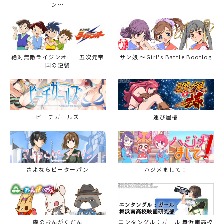
ン～
絶対無敵ライジンオー 五次元帝
サン娘 ～Girl's Battle Bootlog
国の逆襲
ビーチガールズ
運び屋椿
さよならピーターパン
ハジメまして！
森のおんがくだん
エンタングル：ガール 舞浜南高校