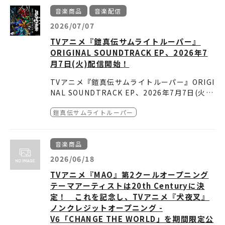
k ハラ短大〟のオリジナル曲「お気楽浄土へ」
発売日：2026年11月25日
・楽天ブックス＝缶バッジ
P)」を大フィ－チャーし、現在入手困難な8セ
7インチアナログ・シングル盤（初）／オリジ
もCD初収録！！
品番 ：SRML-1173~5
・Amazon.co.jp＝メガジャケ
音楽商品
音楽配信
ンチ短冊形CDシングルを完全復刻。更に初の7
ナルTシャツ（S～XL）
発売日： 2027年1月9日（土）
レーベル名：SUNRISE Music Label
・アニメイト＝ましかくブロマイド
インチアナログ・シングル盤とオリジナルTシ
価格： 9,980円（税込）
2026/07/07
価格 ：¥5,280（税込）／¥4,800（税抜）
・ネオウィング＝ポストカード
ャツを同梱し、初回生産限定商品としてリリー
発売元： 有限会社ピー・エス・シー（P.S.C）
TVアニメ『鎧真伝サムライトルーパー』
・A-on＝2L判ブロマイド
スします。
ORIGINAL SOUNDTRACK EP、2026年7
・セブンネット＝A4ペーパーファイル
月7日(火)配信開始！
TVアニメ『鎧真伝サムライトルーパー』ORIGI
NAL SOUNDTRACK EP、2026年7月7日(火)
配信開始！
＜INDEX＞
鎧真伝サムライトルーパー
Tr1.『鎧真伝サムライトルーパー』メインテー
マ
Tr2.凱
音楽商品
Tr3.羅真我
Tr4.戦～其ノ壱
2026/06/18
Tr5.『鎧真伝サムライトルーパー』メインテー
TVアニメ『MAO』第2クールオープニング
マ -SLOW-
テーマアーティストは20th Centuryに決
定！ これを記念し、TVアニメ『犬夜叉』
▼配信はコチラから
ノンクレジットオープニング -
https://lnk.to/LZC-3565
V6「CHANGE THE WORLD」を期間限定公