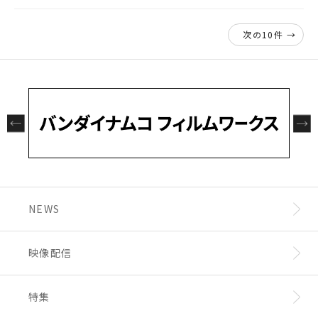
（90mm×90mm以内）＆ミニフォト（54m
21. 明日を越える旅
Blu-ray化にあたり、物語の始まりを告げるオ
m×86mm）
▲台座付きアクリルコースター
22. 時の歩廊
ープニング映像を富野総監督ディレクションの
リーンの翼 Blu-ray BOX【特装限
▲ミニフォト
次の10件 →
23. 光の王
もと新たに制作！
定版】
24. アフリカの幻影
○Amazon.co.jp：メガジャケ
○A-on STORE/A-on STORE Powered by
A!SMART：2L判ブロマイド
商品詳細：
【発売日】2026年3月25日（水）
○あみあみ：2L判ブロマイド
【収録内容】本編全6話
【映像特典】
○ゲーマーズ：マルチクロス
◆富野由悠季総監督インタビュー ＊
◆富野由悠季×土屋アンナ CROSS TALK ＊
○ソフマップ・アニメガ：アクリルコースター
◆空撮取材ドキュメント！『東京上空2006』
NEWS
（76mm）＆アクリルパネル（100mm四方）
＊
◆リーンの翼『オーケストレーション・ガイ
▲アクリルコースター
ド』＊
▲アクリルパネル
映像配信
◆ノンテロップ・エンディング ＊
○とらのあな（通販含む/池袋店はご予約のみ
◆プロモーション映像 ＊
の場合あり）：アクリルコースター（90mm）
◆劇場用告知 ＊
特集
＊ 2006年発売DVD、及び2010年発売DVD
○Neowing：缶バッジ（100mm）
-BOXに収録されていた映像特典を再録。
◆Blu-ray BOX 発売告知CM集
NEW