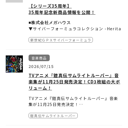
【シリーズ35周年】
35周年記念新商品情報を公開！
■株式会社メガハウス
▼サイバーフォーミュラコレクション -Herita
ge Edition- DX
新世紀ＧＰＸサイバーフォーミュラ
新世紀GPXサイバーフォーミュラ ゼニスアス
ラーダ AKF-S0/G ロールアウトセット
新作ショートアニメのティザーカットに登場し
音楽商品
たマシンを商品化。ロールアウトならではの特
別なカラーリングを美麗に再現。さらにゼニス
2026/07/15
アスラーダの設定資料や製作陣のコメントを収
■株式会社ポリスター
TVアニメ『鎧真伝サムライトルーパー』音
録した特典小冊子を付属。コレクションとして
TVシリーズの主題歌“I'll come"(OPテー
楽集が11月25日発売決定！CD3枚組の大ボ
の価値を一層高めたプレミアム仕様での商品化
マ)、“Winners"(EDテーマ) が、TVシリーズ
リューム！
です。
放送35周年記念として、復刻CDシングル＋初
のアナログ盤＋オリジナルTシャツの3点が入
これまでに「新世紀GPXサイバーフォーミュラ
TVアニメ『鎧真伝サムライトルーパー』音楽
ったBOX SETで発売決定！
SOUND TOURS」と銘打ったシリーズ商品
集が11月25日発売決定！
は、BOX SETの商品形態で5タイトルをリリー
【商品概要】
本作のために書き下ろされたBGMの数々を、C
◆TVアニメ『鎧真伝サムライトルーパー』音
スし好評を得ました。
商品名：新世紀GPX サイバーフォーミュラSO
鎧真伝サムライトルーパー
D3枚組の大ボリュームで収録！
楽集
SOUND TOURSシリーズ第6作目は、現在も高
UND TOURS -ROUND 6- “Winners” SINGL
また、作中に登場するアイドルユニット〝Roc
アーティスト名：片山修志
＜店舗＞
い人気を誇る「I’ll come／Winners (G・GRI
E BOX
商品内容： 復刻8cmCDシングル（短冊型）／