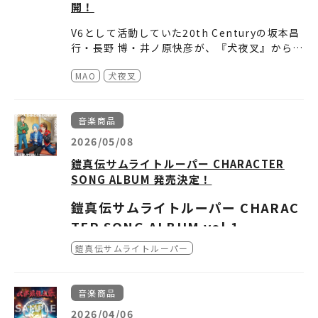
開！
V6として活動していた20th Centuryの坂本昌
行・長野 博・井ノ原快彦が、『犬夜叉』から2
6年の時を経て、高橋留美子原作アニメのオー
MAO
犬夜叉
プニングテーマを担当！
TVアニメ『MAO』第2クールオープニングテー
マは、20th Century「僕らが上書きする世
音楽商品
界」に決定！
さらに、20th Centuryからのコメントも到
2026/05/08
着！
鎧真伝サムライトルーパー CHARACTER
第2クールは7/4（土）放送の第14話からとな
SONG ALBUM 発売決定！
ります。
鎧真伝サムライトルーパー CHARAC
また、20th Centuryが高橋留美子原作アニメ
TER SONG ALBUM vol.1
のオープニングテーマを担当することを記念
し、
2026年5月27日(水)発売！
品番：EYCA-14958
鎧真伝サムライトルーパー
YouTubeほかにて、TVアニメ『犬夜叉』ノン
価格：3,850円(10％税込) / 3,500円(税抜)
クレジットオープニング - V6「CHANGE THE
仕様：メインキャラクターデザイン：室田雄平
収録内容
WORLD」を期間限定で公開！
描きおろし 描き下ろしイラストジャケット/特
TOKIO 歌：凱
音楽商品
製ブックレット
人にやさしく 歌：北条大
＜歌唱キャスト(キャラクター名：役者名)＞
2026/04/06
■TVアニメ『MAO』第2クールオープニングテ
和
凱:石橋陽彩 、上杉魁人:榎木淳弥、北条武蔵:村