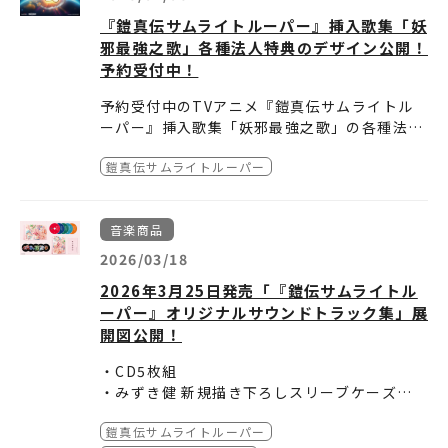
ーマ
お気楽浄土へ 歌：凱、上杉
瀬歩、北条大和:武内駿輔 、織田龍成:増田俊樹
『鎧真伝サムライトルーパー』挿入歌集「妖
20th Century「僕らが上書きする世界」
魁人、北条武蔵、北条大和
店舗別特典
邪最強之歌」各種法人特典のデザイン公開！
作詞・作曲・編曲：MHRJ
Runner 歌：織田龍
アニメイト
vol.1&vol.2 連動特典：56㎜缶バッジ2個セッ
予約受付中！
成
vol.1購入特典：ましかくブロマイド5枚セット
ト（龍成・紫音）
サムライハート 歌：凱、上
Amazon.co.jp
予約受付中のTVアニメ『鎧真伝サムライトル
■20th Centuryからのコメント
杉魁人、織田龍成
vol.1購入特典：メガジャケ
ーパー』挿入歌集「妖邪最強之歌」の各種法人
僕達20th Centuryが歌う「僕らが上書きする
ブレイブ・トルーパー 歌：凱、
楽天ブックス
特典のデザインを公開！
●Amazon特典【メガジャケ】
世界」が
上杉魁人、北条武蔵、北条大和、織田龍成
vol.1購入特典：アクリルキーホルダー(50㎜
鎧真伝サムライトルーパー
●セブンネット特典【アクリルコースター】
TVアニメ『MAO』第2クールのオープニングテ
ブレイブ・トルーパー short ver.
角)
ゲーマーズ
●楽天ブックス特典【A4クリアポスター】
ーマに決定しました！
ブレイブ・トルーパー inst.
vol.1購入特典：L判ブロマイド
●A-on STORE特典【正方形ブロマイド（サイ
高橋留美子先生とは『犬夜叉』のオープニング
全8曲収録
※特典は数量限定の為なくなり次第終了となり
音楽商品
ズ：約120mm×120mm）】
テーマ「CHANGE THE WORLD」以来のご縁
ます。あらかじめご了承ください。
劇中で凱が持っていたCDをイメージしたデザ
2026/03/18
です。
※特典内容は予告なく変更となる場合がござい
ご予約は
コチラ
から
イン！
詳細→
https://lnk.to/SRML-1148
2026年3月25日発売「『鎧伝サムライトル
再び、留美子様の描かれる作品に携わることが
ます。
できて大変光栄に思っています。
ーパー』オリジナルサウンドトラック集」展
※特典詳細に関しましては、各店舗様までお問
鎧真伝サムライトルーパー CHARAC
『MAO』ファンの皆さんに愛していただけるこ
開図公開！
い合わせください。
TER SONG ALBUM vol.2
とを願っています。
2026年6月24日(水)発売！
品番：EYCA-14959
・CD5枚組
価格：3,850円(10％税込) / 3,500円(税抜)
・みずき健 新規描き下ろしスリーブケーズ
■TVアニメ『犬夜叉』ノンクレジットオープ
仕様：メインキャラクターデザイン：室田雄平
収録内容
・ブックレット
【メーカー特典】
ニング - V6「CHANGE THE WORLD」）
描きおろし 描き下ろしイラストジャケット/特
涙のリクエスト 歌：北条武蔵
鎧真伝サムライトルーパー
・レコード風 紙コースター［5枚組］封入
下敷き