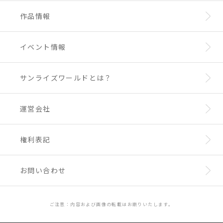
作品情報
○楽天ブックス：A4クリアファイル
【封入特典】◆スペシャルブックレット（32
P）
NEW
※一部実施のない店舗もございます。
※富野由悠季総監督をはじめ、メインスタッフ
イベント情報
※特典の有無についての詳細は各店舗様へご
の新規インタビューを多数収録。
確認をお願いいたします。
【品番・価格】BCXA-2008／¥16,500（10%
※特典内容は予告なく変更となる場合がござ
税込）・¥15,000（税抜）
サンライズワールドとは？
います。予めご了承ください。
【 スペック 】
本編約147分＋映像特典約45分／ドルビーTru
※特典はなくなり次第終了となります。予め
eHD(5.1ch)・リニアPCM（ステレオ、一部モ
ご了承ください。
ノラル）／AVC／
運営会社
BD50G×１＋BD25G×１／16:9<1080p Hig
【発売・販売元】株式会社バンダイナムコフィ
【早期予約特典】※受付終了しております。
h Definition>・一部16:9<1080i High Defin
ルムワークス
※特装限定版は予告なく生産を終了する場合が
○B2ポスター
ition>・一部4:3<1080i High Definition>
ございます。※仕様・特典等は予告なく変更と
権利表記
なる場合がございます。
＜商品概要＞
【各種購入特典】
「舞-乙HiME ～20周年ベストコレクション
◆メーカー特典：
ビジュアルコンセプター oka
お問い合わせ
～」 V.A.
maイラスト使用 A3クリアポスター
発売日：2026年3月18日（水）
品番：LACA-19140～5
ご注意：内容および画像の転載はお断りいたします。
価格：9,000円（税抜） / 9,900円（10％税
込）