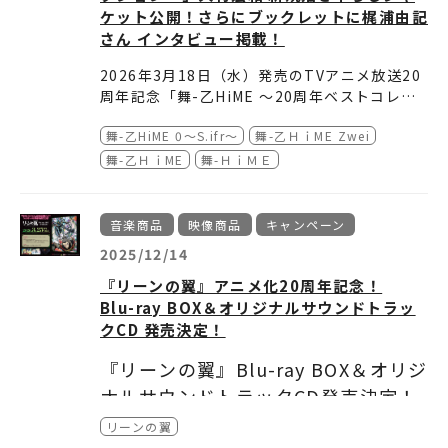
なります。
ご予約はこちらから
※絵柄は、スリーブケースイラストとなりま
05. 鎧の戦士 (Faraway)
04. 舞～女戦士迦遊羅
02. 胎動
＜Disc4＞
ケット公開！さらにブックレットに梶浦由記
https://lnk.to/SRML-1
各ストアにて本日正午より予約受付スタート。
154
す。
06. 妖邪四大魔将
05. 寂～孤髙の戦士たち
03. 妖邪侵攻
01. DEAD END LOVE / 茂村泰彦
さん インタビュー掲載！
特典には数に限りがございますので、ぜひご予
※一部実施のない店舗もございます。
07. 〈信〉 水滸のテーマ
06. 狂～妖邪地霊衆
04. 妖邪帝王 阿羅醐
02. 褐色の豹 (オンサ)
＜Disc5＞
2026年3月18日（水）発売のTVアニメ放送20
約のうえ、お買い求めください。
※特典の有無についての詳細は各店舗様へご確
08. 五芒星
07. 勇～朱天童子
05. 五勇士出陣
03. ムカラのテーマ
01. つかまえていて / 本間かおり
周年記念「舞-乙HiME ～20周年ベストコレク
認をお願いいたします。
09. 烈火剣・双炎斬 (スターダストアイズ)
08. 襲～闇魔将、悪奴弥守
06. 武装・鎧擬亜
04. 螺旋の花
02. いつかの街
ション～」のジャケットを公開！キャラクター
あわせてイラストを使用した店舗特典デザイン
※特典内容は予告なく変更となる場合がござい
10. 迷走行
09. 承～九つの鎧擬亜
07. 戦乱
05. ナリアのテーマ
03. すずなぎのテーマ
舞-乙HiME 0～S.ifr～
舞-乙ＨｉME Zwei
デザイン・久行宏和さんによる夕陽に向かって
とINDEXも公開。
ます。予めご了承ください。
11. 阿羅醐のテーマ
10. Faraway 〈TVサイズ〉 / 浦西真理子
08. 結集・鎧の心 〈スターダストアイズ・アレ
06. 水滸
04. 鎧世界
走る躍動感がとても印象的な新規描き下ろしイ
さらに、ブックレットには『舞-HiME』『舞-
舞-乙ＨｉME
舞-ＨｉＭＥ
※特典はなくなり次第終了となります。予めご
12. 〈礼〉 光輪のテーマ
11. 闇～幻魔将、螺呪羅
ンジ・ヴァージョン〉
07. 白炎
05. 多彩の地
ラストとなっています。
乙HiME』の音楽を担当した梶浦由記さんのイ
了承ください。
13. 十方世界
12. スターダストアイズ 〈TVサイズ〉 / 浦西
09. 輝煌帝の力 〈Faraway アレンジ・ヴァー
08. 熾火の空
06. 祭壇
ンタビューを掲載！
シリーズの音楽制作裏話や、2025年9月に開催
14. 〈義〉 金剛のテーマ
真理子
ジョン〉
09. 黒い輝煌帝
07. 赤色偏移
された20周年フィルムコンサートのお話もたっ
15. 〈智〉 天空のテーマ
13. 悲～戦いの中で
10. 新たなる戦い 〈サムライハート・アレン
10. 光輪
08. 無常の月
音楽商品
映像商品
キャンペーン
ぷりと伺っています。
現在各ストアにて予約受付中。ぜひご予約のう
16. ナスティ・柳生のテーマ
14. 危～毒魔将、那唖挫
ジ・ヴァージョン〉
11. 天空
09. 闇よ落ちるなかれ
2025/12/14
え、お買い求めください。
17. Faraway / 浦西真理子
15. 闘～妖邪城突入
11. 束の間の平和 〈BE FREE アレンジ・ヴァ
12. 精霊の土地
10. 白夜
『リーンの翼』アニメ化20周年記念！
16. 転～武装烈火改
ージョン〉
13. 幻視行
11. 消失点
▲BOXジャケット
Blu-ray BOX＆オリジナルサウンドトラッ
17. 燃～鎧の力
12. やさしき時間 (とき)
14. 烈火
12. 巡礼
クCD 発売決定！
18. 望～継げし者たち
13. 導びく者
15. 金剛
13. 終章
ご予約はこちらから▶
https://lnk.to/LACA-1
19. BE FREE / 森口博子
14. 迦雄須・昇天
16. 冬のための夢
14. 星のララバイ / 本間かおり
『リーンの翼』Blu-ray BOX＆オリジ
9140
20. 結～終末の予感 〈サムライハート・アレン
15. 決死行妖邪界
17. ムカラのテーマ (Version.Ⅱ)
15. ミッドナイトパーティー Instrumental V
ナルサウンドトラックCD発売決定！
ジ・ヴァージン〉
16. 戦いの終焉
18. 休日
ersion
【店舗特典（対象店舗：特典内容）】
17. BE FREE 〈TVサイズ〉 / 森口博子
19. 太陽神
アニメ化20周年となる今年、その記念として本
リーンの翼
○アニメイト：台座付きアクリルコースター
20. アフリカの光
作の初Blu-ray化が決定！