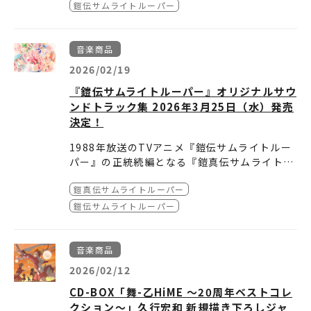
製ブックレット
リンダリンダ 歌：北条大和
全9曲収録
【店舗特典（対象店舗：特典内容）】
鎧伝サムライトルーパー
サムライハート 歌：北条武蔵、北条大
＜歌唱キャスト(キャラクター名：役者名)＞
A-on STORE：クリアジャケット
＜配信先＞
和、石田紫音
凱:石橋陽彩 、上杉魁人:榎木淳弥、北条武蔵:村
Amazon.co.jp：メガジャケ
YouTube「サンライズチャンネル」：
http
夢を信じて 歌：石田紫音
瀬歩、北条大和:武内駿輔 、石田紫音:熊谷健太
セブンネットショッピング：アクリルカラビナ
音楽商品
s://youtu.be/TUP7CutOru0
My Revolution 歌：凱
郎
店舗別特典内容
型
TVアニメ『MAO』公式X：
https://x.com/MA
2026/02/19
雨あがりの夜空に 歌：上杉魁人
アニメイト
vol.1&vol.2 連動特典：56㎜缶バッジ2個セッ
楽天ブックス：アクリルキーホルダー
Oanimation
サムライソウル 歌：凱、上杉魁人、北
vol.2購入特典：ましかくブロマイド5枚セット
ト（龍成・紫音）
『鎧伝サムライトルーパー』オリジナルサウ
特典など詳細はこちら
TVアニメ『MAO』公式Instagram：
https://
条武蔵、北条大和、石田紫音
Amazon.co.jp
ンドトラック集 2026年3月25日（水）発売
➡
https://samurai-trooper.net/news/det
www.instagram.com/maoanimation_offi
サムライソウル short ver.
vol.2購入特典：メガジャケ
ail.php?id=23171
決定！
cial/
サムライソウル inst.
楽天ブックス
TVアニメ『MAO』公式TikTok：
https://ww
1988年放送のTVアニメ『鎧伝サムライトルー
vol.2購入特典：アクリルキーホルダー(50㎜
w.tiktok.com/@maoanimation_official
パー』の正統続編となる『鎧真伝サムライトル
角)
ゲーマーズ
※TikTokはサビのみの公開となります。
ーパー』の放送を記念し、CD5枚組となる『鎧
＜商品概要＞
vol.2購入特典：L判ブロマイド
※公開期間：2026年9月27日（日）0：10まで
鎧真伝サムライトルーパー
伝サムライトルーパー』オリジナルサウンドト
『鎧伝サムライトルーパー』オリジナルサウン
※特典は数量限定の為なくなり次第終了となり
ラック集の発売が決定しました。オープニン
ドトラック集
【メーカー特典】
鎧伝サムライトルーパー
ます。あらかじめご了承ください。
グ・エンディング主題歌ほか、五勇士の闘いや
発売日：2026年3月25日（水）
下敷き
※特典内容は予告なく変更となる場合がござい
ご予約は
コチラ
から
日常を彩った劇伴（音楽：戸塚 修）など全93
品番：SRML-1154～8
【店舗特典（対象店舗：特典内容）】
INDEX：
ます。
曲を収録。
価格：8,000円（税抜） / 8,800円（10％税
A-on STORE：クリアジャケット
＜Disc1＞
音楽商品
※特典詳細に関しましては、各店舗様までお問
スリーブケースは、『鎧伝サムライトルーパ
込）
Amazon.co.jp：メガジャケ
01. スターダストアイズ / 浦西真理子
＜Disc2＞
い合わせください。
2026/02/12
ー』デビューアルバム「君を眠らせない」のジ
仕様：CD5枚組、みずき健新規描き下ろしスリ
セブンネットショッピング：アクリルカラビナ
02. 一万世界
01. 起～新たな予感
CD-BOX「舞-乙HiME ～20周年ベストコレ
ャケットイラストなど、美麗なイラストでファ
ーブケース、ブックレット、レコード風 紙コー
型
03. 落陽都市
02. サムライハート / 森口博子
＜Disc3＞
クション～」久行宏和 新規描き下ろしジャ
ンを魅了したみずき健さんの新規描き下ろしと
スター［5枚組］封入
楽天ブックス：アクリルキーホルダー
04. 〈仁〉 烈火のテーマ
03. 決～五勇士開眼
01. サムライハート 〈TVサイズ〉 / 森口博子