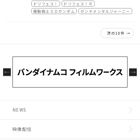
新宿バルト９で販売される、各作品のクリアフ
・新規アニメーションPV告知追加
■
7/8 ドリフェス！
ドリフェス！
ドリフェス！Ｒ
ァイル、缶バッチやアクリルスタンドなどアイ
・入場者特典追加
・入場者特典追加
機動戦士ＳＤガンダム
センチメンタルジャーニー
テムを多数掲載。
■
7/13 ドリフェス！Ｒ
上映会の記念にぜひゲットしてください！
・入場者特典追加
■
7/17 SDガンダム
次の10件 →
・上映作品追加
・抽選会告知追加
■
7/20 センチメンタルジャーニー
・ゲスト追加
・上映話数案内追加
■
グッズページ
オープン
NEWS
映像配信