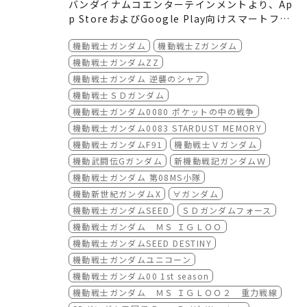
バンダイナムコエンターテインメントより、Ap
超魔神英雄伝ワタル (1997-1998)
p StoreおよびGoogle Play向けスマートフォ
魔神英雄伝ワタル 七魂の龍神丸 (2020)
ンアプリケーション「ガンダムナビアプリ」
本アプリには、アニメ・ガンプラ・ゲーム・イ
機動戦士ガンダム
機動戦士Zガンダム
が、本日3月22日（火）より配信スタートしま
ベントなどのガンダムニュースを全て集約され
した。
ています。また、各公式ガンダム動画がこのア
さらに、コメント機能で記事への意見や感想を
機動戦士ガンダムZZ
プリ1つで視聴可能なほか、アニメシリーズの
共有しあったり、GPSチェックイン機能でゲッ
機動戦士ガンダム 逆襲のシャア
登場人物やMSなどのデータが閲覧可能な公式
トした「おみやげ」アイテムを交換し合って、
ガンダムファンに無くてはならないスマホアプ
機動戦士ＳＤガンダム
データベースも搭載されています。使えば使う
フレンドと交流することも可能です。
リ「ガンダムナビアプリ」をダウンロードし
機動戦士ガンダム0080 ポケットの中の戦争
ほど、あなた好みに最適化された情報が表示さ
て、あなたのガンダムライフをさらに充実させ
機動戦士ガンダム0083 STARDUST MEMORY
れるようになるとともに、気になるニュースは
よう！
機動戦士ガンダムF91
機動戦士Ｖガンダム
リマインダー機能で忘れないようにプッシュ通
機動武闘伝Gガンダム
新機動戦記ガンダムＷ
知設定ができるなど、便利な要素が盛りだくさ
んです。
機動戦士ガンダム 第08MS小隊
機動新世紀ガンダムX
∀ガンダム
機動戦士ガンダムSEED
ＳＤガンダムフォース
機動戦士ガンダム ＭＳ ＩＧＬＯＯ
機動戦士ガンダムSEED DESTINY
機動戦士ガンダムユニコーン
機動戦士ガンダム00 1st season
機動戦士ガンダム ＭＳ ＩＧＬＯＯ２ 重力戦線