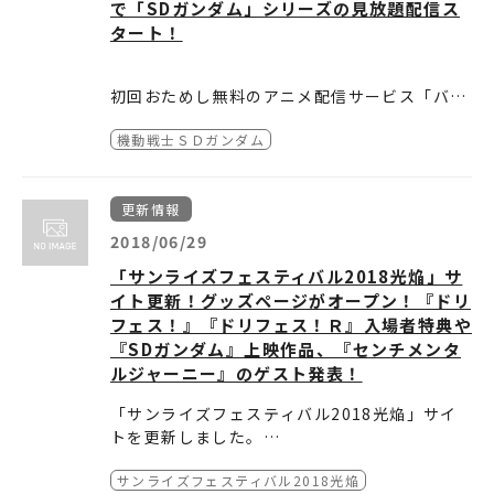
で「SDガンダム」シリーズの見放題配信ス
が
A-on STORE
、
プレミアムバンダイ
限定で発
タート！
売決定！
詳細は
商品情報
をご覧ください。
初回おためし無料のアニメ配信サービス「バン
ダイチャンネル」と、ガンダム初の公式アプリ
本日登場したのは、『機動戦士SDガンダム』
機動戦士ＳＤガンダム
「ガンダムファンクラブ（GFC）」では、本日
『SDガンダム外伝』『SD戦国伝』『武者・騎
5月22日（金）より「SDガンダム」シリーズの
士・コマンド SDガンダム緊急出撃』『SDコマ
ぜひこの機会に見放題で「SDガンダム」をお
見放題配信がスタートしました！
ンド戦記 ガンダムフォース スーパーGアーム
楽しみください！
更新情報
ズ』の6タイトル全20エピソード。
⇒バンダイチャンネル「SDガンダム」シリー
2018/06/29
ズ
「サンライズフェスティバル2018光焔」サ
イト更新！グッズページがオープン！『ドリ
⇒ガンダムファンクラブ「SDガンダムシリー
フェス！』『ドリフェス！Ｒ』入場者特典や
ズ配信開始のお知らせ」
『SDガンダム』上映作品、『センチメンタ
ルジャーニー』のゲスト発表！
「サンライズフェスティバル2018光焔」サイ
トを更新しました。
■
7/7 バトスピ10周年 バトルスピリッツ 少年
サンライズフェスティバル2018光焔
お待ちかねのグッズページがオープン！
激覇ダン＆バトルスピリッツ ブレイヴ