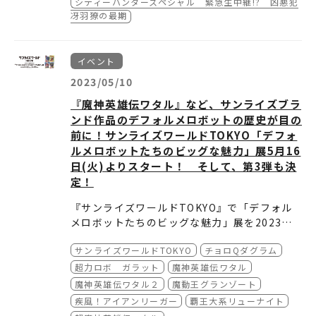
シティーハンタースペシャル 緊急生中継!? 凶悪犯
⇒ 生本編セル画、複製版権イラスト
冴羽獠の最期
・魔神英雄伝ワタル (1988-1989)
⇒ 生本編セル画/生版権セル画、複製版権イ
ラスト
イベント
・機動戦士ＳＤガンダム (1988-1990)
※対象作品：第1部 激闘編「ガンダム大地に立
2023/05/10
てるか！？」～「頑駄無五人衆のもののけ退
『魔神英雄伝ワタル』など、サンライズブラ
治」
⇒ 生本編セル画/生版権セル画
ンド作品のデフォルメロボットの歴史が目の
・魔動王グランゾート (1989-1990)
前に！サンライズワールドTOKYO「デフォ
⇒ 生本編セル画
ルメロボットたちのビッグな魅力」展5月16
・魔神英雄伝ワタル2 (1990-1991)
日(火)よりスタート！ そして、第3弾も決
⇒ 生本編セル画/生版権セル画、複製版権イ
ラスト
定！
・疾風！アイアンリーガー (1993-1994)
『サンライズワールドTOKYO』で「デフォル
⇒ 生本編セル画/生版権セル画
メロボットたちのビッグな魅力」展を2023年5
・覇王大系リューナイト (1994-1995)
月16日(火)から6月25日(日)に開催します。ぜ
⇒ 生本編セル画/生版権セル画、絵コンテ
サンライズワールドTOKYO
チョロQダグラム
ひご来場ください！
・超魔神英雄伝ワタル (1997-1998)
■スペシャルエキシビジョン（有料展示）
超力ロボ ガラット
魔神英雄伝ワタル
⇒ 生本編セル画/生版権セル画
●第２弾「デフォルメロボットたちのビ
・魔神英雄伝ワタル 七魂の龍神丸 (2020)
魔神英雄伝ワタル２
魔動王グランゾート
ッグな魅力」展
・開催期間：2023年5月16日(火)～6月25日
⇒ 複製版権イラスト、絵コンテ
疾風！アイアンリーガー
覇王大系リューナイト
(日)
1983年から2020年までに誕生したデフォルメ