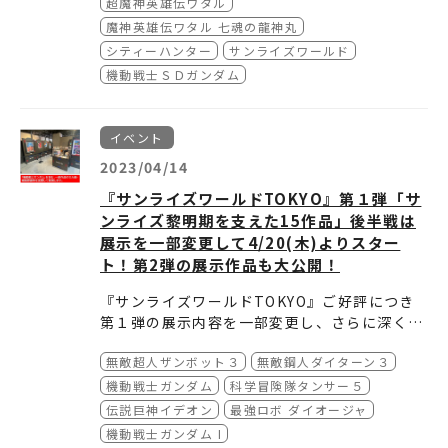
超魔神英雄伝ワタル
・入場料：900円 ※小学生以下は入場無料
※その他、当時の貴重な玩具や台本なども一部
ロボットが登場する10作品をフィーチャーし
魔神英雄伝ワタル 七魂の龍神丸
・入場特典：アニメーター小池智史氏による
作品にて入れ替えいたします！
て、膨大な資料から厳選した玩具など約260点
シティーハンター
サンライズワールド
『魔神英雄伝ワタル』描き下ろしイラストの
のグッズや、テレビアニメなどで実際に使用し
機動戦士ＳＤガンダム
複製ミニ色紙(全1種) ※特典はなくなり次第配
さらに、7月1日（土）からはスペシャルエキシ
たセル画、イラスト複製原画、作品紹介パネル
付終了です。
ビジョン第3弾‼
を展示し、「龍神丸」などデフォルメロボット
＜展示作品一覧＞
● 第３弾：「アニメ版『シティーハンター』シ
たちの大型バナー幕が並ぶフォトスポットなど
イベント
チョロQダグラム (1983)・超力ロボ ガラット
リーズの世界」展
を展開します。
(1984-1985)
超魔神英雄伝ワタル (1997-1998)・魔神英雄
・会期：2023年7月1日(土)～2023年8月6日
2023/04/14
魔神英雄伝ワタル (1988-1989)
伝ワタル 七魂の龍神丸 (2020)
(日)
『サンライズワールドTOKYO』第１弾「サ
機動戦士ＳＤガンダム (1988-1990)
新作映画『劇場版シティーハンター 天使の涙
ンライズ黎明期を支えた15作品」後半戦は
※対象作品：第1部 激闘編「ガンダム大地に立
■そして第3弾・スペシャルエキシビジョ
(エンジェルダスト)』の2023年秋公開を記念し
展示を一部変更して4/20(木)よりスター
てるか！？」～「頑駄無五人衆のもののけ退
て、サンライズブランド作品初の漫画原作テレ
ン決定！
ト！第2弾の展示作品も大公開！
治」
ビアニメシリーズとして1987年よりスタート
＜展示作品一覧＞
第3弾：「シティーハンターシリーズ」展
魔動王グランゾート (1989-1990)・魔神英雄
した『シティーハンター』を特集します。ご期
シティーハンター （1987-1988）
(仮称)
『サンライズワールドTOKYO』ご好評につき
伝ワタル２ (1990-1991)
待ください。
シティーハンター２ （1988-1989）
第１弾の展示内容を一部変更し、さらに深く作
開催期間：2023年7月1日(土)～8月6日(日)
疾風！アイアンリーガー (1993-1994)・覇王
シティーハンター 愛と宿命のマグナム （198
品を知っていただく機会を展開いたします。ぜ
■「スペシャルエキシビジョン」（有料展示）
新作映画『劇場版シティーハンター 天使の涙
大系リューナイト (1994-1995)
9）
無敵超人ザンボット３
無敵鋼人ダイターン３
ひお楽しみください。
●第1弾「サンライズ黎明期を支えた15作品」
(エンジェルダスト)』の2023年秋公開を記念し
シティーハンター３ （1989-1990）
・会期後半：2023年4月20日(木)～2023年5月
て、サンライズブランド作品初の漫画原作テレ
機動戦士ガンダム
科学冒険隊タンサー５
シティーハンター ベイシティウォーズ （199
8日(月)
＜展示作品一覧＞
ビアニメシリーズとして1987年よりスタート
伝説巨神イデオン
最強ロボ ダイオージャ
0）
・入場料：900円(税込) ※小学生以下は入場無
無敵超人ザンボット3 (1977-1978)
した『シティーハンター』を特集します。
機動戦士ガンダム I
シティーハンター 百万ドルの陰謀 （1990）
料
無敵鋼人ダイターン3 (1978-1979)