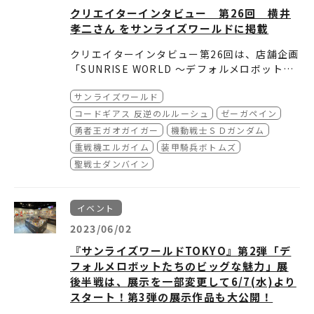
クリエイターインタビュー 第26回 横井
孝二さん をサンライズワールドに掲載
クリエイターインタビュー第26回は、店舗企画
「SUNRISE WORLD ～デフォルメロボットフ
ェア～」にて、イラストレーションを手掛けた
サンライズワールド
横井考二さんが登場。
どうぞご確認ください。
横井さんのデビューまでの経緯やサンライズの
コードギアス 反逆のルルーシュ
ゼーガペイン
リアルロボット作品への思いをお聞きしまし
勇者王ガオガイガー
機動戦士ＳＤガンダム
た。
重戦機エルガイム
装甲騎兵ボトムズ
聖戦士ダンバイン
イベント
2023/06/02
『サンライズワールドTOKYO』第2弾「デ
フォルメロボットたちのビッグな魅力」展
後半戦は、展示を一部変更して6/7(水)より
スタート！第3弾の展示作品も大公開！