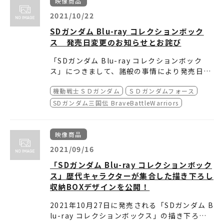
映像商品
2021/10/22
SDガンダム Blu-ray コレクションボック
ス 発売日変更のお知らせとお詫び
「SDガンダム Blu-ray コレクションボック
ス」につきまして、諸般の事情により発売日を
2021年11月12日に変更させていただくことと
発売直前のご案内となってしまい、楽しみにお
機動戦士ＳＤガンダム
ＳＤガンダムフォース
なりました。
待ちいただいているお客様には心よりお詫び申
し上げます。
何卒ご理解いただけますようよろしくお願い申
SDガンダム三国伝 BraveBattleWarriors
し上げます。
映像商品
2021/09/16
「SDガンダム Blu-ray コレクションボック
ス」歴代キャラクターが集合した描き下ろし
収納BOXデザインを公開！
2021年10月27日に発売される「SDガンダム B
lu-ray コレクションボックス」の描き下ろしB