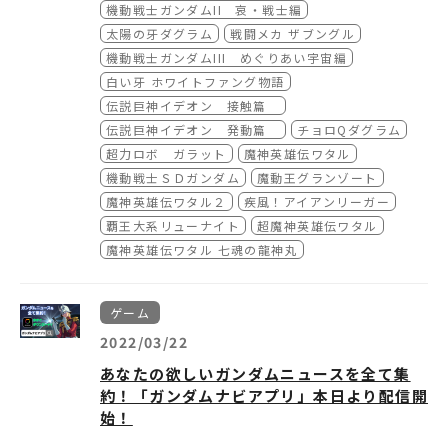
どうぞご期待ください！
機動戦士ガンダムII 哀・戦士編
シティーハンター’91 （1991）
・入場特典：『伝説巨神イデオン』のメカニカ
機動戦士ガンダム (1979-1980)
シティーハンタースペシャル ザ・シークレッ
太陽の牙ダグラム
戦闘メカ ザブングル
ルデザイン樋口雄一による描き下ろしイラスト
科学冒険隊タンサー5 (1979-1980)
さらに、5月16日（火）からはスペシャルエキ
ト・サービス （1996）
機動戦士ガンダムIII めぐりあい宇宙編
の複製ミニ色紙(全1種) ※特典はなくなり次第
無敵ロボ トライダーG7 (1980-1981)
シビジョン第2弾‼
シティーハンタースペシャル グッド・バイ・
白い牙 ホワイトファング物語
配布終了です。
伝説巨神イデオン (1980-1981)
●第2弾「デフォルメロボットたちのビッグな
マイ・スイート・ハート （1997）
最強ロボ ダイオージャ (1981-1982)
魅力」
伝説巨神イデオン 接触篇
シティーハンタースペシャル 緊急生中継!?凶
機動戦士ガンダム Ⅰ (1981)
会期：2023年5月16日(火)～2023年6月25日
放送から35周年を迎える『魔神英雄伝ワタル』
伝説巨神イデオン 発動篇
チョロQダグラム
悪犯冴羽獠の最期 （1999）
機動戦士ガンダム Ⅱ 哀・戦士編 (1981)
(日)
を筆頭にサンライズブランドが誇る
超力ロボ ガラット
魔神英雄伝ワタル
太陽の牙ダグラム (1981-1983)
「デフォルメロボット」作品を特集します。
機動戦士ＳＤガンダム
魔動王グランゾート
新作映画『劇場版シティーハンター 天使の涙
戦闘メカ ザブングル (1982-1983)
(エンジェルダスト)』は、【2023tハンマー】
魔神英雄伝ワタル２
疾風！アイアンリーガー
機動戦士ガンダム Ⅲ めぐりあい宇宙編(1982)
＜展示作品一覧＞
【冴羽獠のスタンディパネル】を無料でご覧頂
覇王大系リューナイト
超魔神英雄伝ワタル
白い牙 ホワイトファング物語 (1982)
チョロQダグラム (1983)
ける常設展示エリアにて展示！
◎詳細や今後の展開は公式サイトなどでお知ら
魔神英雄伝ワタル 七魂の龍神丸
伝説巨神イデオン 接触篇 (1982)
超力ロボ ガラット (1984-1985)
せします。
伝説巨神イデオン 発動篇 (1982)
魔神英雄伝ワタル (1988-1989)
詳細や今後の展開は公式サイトなどでお知らせ
https://bandainamco-am.co.jp/official_s
機動戦士ＳＤガンダム (1988-1990)
します。
hop/sunrise-world/
ゲーム
※対象作品：第1部 激闘編「ガンダム大地に立
https://bandainamco-am.co.jp/official_s
てるか！？」～「頑駄無五人衆のもののけ退
hop/sunrise-world/
2022/03/22
治」
あなたの欲しいガンダムニュースを全て集
魔動王グランゾート (1989-1990)
約！「ガンダムナビアプリ」本日より配信開
魔神英雄伝ワタル２ (1990-1991)
始！
疾風！アイアンリーガー (1993-1994)
覇王大系リューナイト (1994-1995)