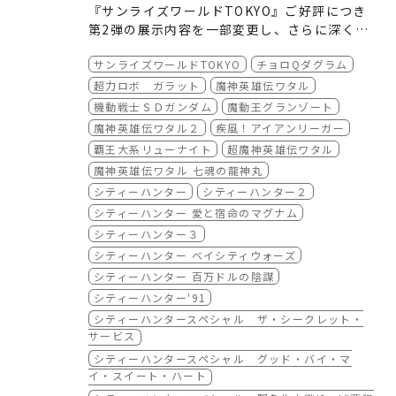
『サンライズワールドTOKYO』ご好評につき
第2弾の展示内容を一部変更し、さらに深く作
品を知っていただく機会を展開いたします。ぜ
サンライズワールドTOKYO
チョロQダグラム
ひお楽しみください。
■ 「スペシャルエキシビション」（有料展示）
● 第2弾「デフォルメロボットたちのビッグな
超力ロボ ガラット
魔神英雄伝ワタル
魅力」展
機動戦士ＳＤガンダム
魔動王グランゾート
・会期後半：2023年6月7日(水)～2023年6月2
魔神英雄伝ワタル２
疾風！アイアンリーガー
5日(日) ※6/6(火)は入替の為、有料展示エリア
覇王大系リューナイト
超魔神英雄伝ワタル
は休業とさせて頂きます。無料展示エリア・物
・営業時間：平日13:00～20:00(最終入場19:0
魔神英雄伝ワタル 七魂の龍神丸
販コーナーは引き続き営業しております
0) 土日祝日10:00～20:00(最終入場19:00)
シティーハンター
シティーハンター２
・入場料：900円（税込）※小学生以下は入場
シティーハンター 愛と宿命のマグナム
無料
・入場特典：アニメーター小池智史氏による
シティーハンター３
『魔神英雄伝ワタル』“龍神丸” 描き下ろしイ
シティーハンター ベイシティウォーズ
ラストの複製ミニ色紙（全1種）※特典はなく
シティーハンター 百万ドルの陰謀
なり次第配布終了です。
シティーハンター'91
◎主な入れ替え箇所 ※継続して展示する展示
シティーハンタースペシャル ザ・シークレット・
物もございます
サービス
・チョロQダグラム (1983)
シティーハンタースペシャル グッド・バイ・マ
⇒ 生本編セル画
イ・スイート・ハート
・超力ロボ ガラット (1984-1985)