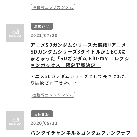
OXデザインを公開しました。
機動戦士ＳＤガンダム
・BOXデザインを公開
・映像特典 『SDガンダムフォース』特典デ
ィスク「ザコザコディスク」詳細公開
映像商品
詳細は『機動戦士SDガンダム』
商品情報
をご
覧ください。
2021/07/20
アニメSDガンダムシリーズ大集結!!アニメ
SDガンダムシリーズ3タイトルが１BOXに
まとまった「SDガンダム Blu-ray コレクシ
ョンボックス」限定発売決定！
アニメSDガンダムシリーズとして長きにわた
り展開されてきた、
『機動戦士SDガンダム』シリーズ（OVA10本
機動戦士ＳＤガンダム
＋劇場用アニメ3本）
『SDガンダムフォース』（TVシリーズ全52
話）
映像配信
『ガンダム三国伝 BraveBattleWarriors』
（TVシリーズ全51話＋劇場用アニメ1本）
2020/05/22
3タイトルを１BOXに全て収録したSDガンダ
バンダイチャンネル＆ガンダムファンクラブ
ムファン必見のBlu-ray コレクションボックス