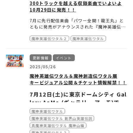
◆メーカー特典：特製下敷き（B5サイズ）
300トラックを越える収録楽曲でいよいよ
10月29日に発売！！
前回好評だったトークコーナーに加えて、放送
日時
：
2026年2月1日（日）
35周年を迎えた『魔神英雄伝ワタル２』の楽し
＜昼の部＞13:30開場／14:30開演
■対象店舗：A-on STORE／A-on STORE プ
◆ A-on STORE、プレミアムバンダイ特典：
7月に先行配信楽曲「パワー全開！龍王丸」と
いミニ朗読劇を上演！
＜夜の部＞17:30開場／18:30開演
レミアムバンダイ／赤い熊さん／全国アニメイ
特製ノート（B5サイズ）
ともに発売がアナウンスされた『魔神英雄伝ワ
さらに、ライブコーナーではアーティストによ
会場
：
LINE CUBE SHIBUYA（東京都渋谷区宇
ト(アニメイト通販含む)／Amazon.co.jp
タル』『魔神英雄伝ワタル２』コンプリート・
る主題歌歌唱に加えて、出演キャストによるキ
田川町1-1）
あみあみ／げっちゅ屋（Getchu.com）／Jos
◆「魔神英雄伝ワタル 超！感謝祭」(2026/2/1
魔神英雄伝ワタル２
魔神英雄伝ワタル
サウンドトラック。10月29日の発売を前にそ
6枚組となる音源は、1988年の放送から37年を
ャラクターソング歌唱も！
出演キャスト
：
田中 真弓、伊倉 一恵、高乃
hinディスクピア(Joshin webショップ 含む)
開催)イベント会場特典：復刻番宣ポスター（B
※A-on STORE、プレミアムバンダイでBlu-r
の全貌が公開！
経て発掘されたマスターテープから収録され
Disc1-2には『魔神英雄伝ワタル』、Disc3-4
今回のイベントも超おもしろカッコいいぜ！
麗、山寺 宏一
／セブンネットショッピング／
2サイズ）
ayを事前にご購入された方は、2026年2月1日
る、ファン待望の劇伴楽曲の初のCD化です。
には『魔神英雄伝ワタル２』のサウンドトラッ
声の出演：玄田哲章、林原 めぐみ
出演アーティスト
：
a・chi-a・chi、高橋 由美
ソフマップ・アニメガ／タワーレコード（一部
（日）開催「魔神英雄伝ワタル 超！感謝祭」の
劇伴楽曲の大多数が今回初商品化になります。
クとそのヴァリエーションを収録。
更新情報
イベント
子、三重野 瞳
店舗を除く）／TSUTAYA RECORDS（一部店
物販ブースに「A-on STORE、プレミアムバン
※特典は商品購入時にお渡しします。※特典対
Disc5は過去に発売された『音楽篇』に収録さ
Disc5,6 には、神成大輝指揮、仙台フィルハー
2025/05/26
MC
：
天津 飯大郎
舗除く）／Neowing／
ダイ特典：特製ノート」をご持参ください。
象外設定の商品がある場合がございます。特典
れていた劇伴とは編集の異なるエディットVer.
モニー管弦楽団が演奏し、歌唱にa・chi-a・c
チケット
：
指定券 9,800円（税込）
ビックカメラ ※一部店舗除く／ヨドバシカメ
特製ノートに特典引き換えスタンプを押させ
付き商品であることをご確認の上、ご購入くだ
さらに！！ 抽選で戦部ワタル役田中真弓サイ
魔神英雄伝ワタル＆魔神創造伝ワタル展
集となっています。
hiをゲストに迎え、今年 5月に開催された「魔
今回のサウンドトラックは音楽配信もされます
通し券 18,500円（税込）
ラ／楽天ブックス／WonderGOO/新星堂 ※一
ン入りが5名様に当たる！！
ていただき、イベント会場購入特典をお渡し＆
さい。
キービジュアル公開＆チケット情報解禁！！
神英雄伝ワタル＆魔神英雄伝ワタル2 〜おもし
が、CD商品にだけTVサイズ主題歌集がボーナ
※3歳以上有料
部店舗除く／
抽選にもご参加いただけます。
※各特典は、無くなり次第終了となります。予
ろカッコいいコンサート〜」をフル収録。
ストラックとして収録されています。
ワタルを中心に龍神丸、龍王丸、新星龍神丸が
※＜昼の部＞と＜夜の部＞は内容が一部異なり
7月12日(土)に東京ドームシティ Gal
「魔神英雄伝ワタル 超！感謝祭」(2026/2/1開
（A-on STORE、プレミアムバンダイ以外でご
めご了承ください。 ※対象法人であっても、一
オーケストラサウンドによる楽曲は圧巻です。
マスターテープが未発見のためアニメーション
配されたスリーブケースのデザインもコンプリ
ます。
催) イベント会場 ほか
購入のBlu-rayは対象外です）※サイン入りポ
部取扱の無い店舗がある場合がございます。
lery AaMo (ギャラリー アーモ)で開
本編の音声トラックから収録。
ートにふさわしいものとなっています！
現在好評発売中の「METAL ROBOT魂＜SIDE
※イベントの開場・開演時間、出演者、内容は
スターは後日郵送にてお届けとなります（発送
※特典の有無についての詳細、商品の品揃えな
モノラル音源かつ各オープニング曲はSE入りと
40Pを越えるブックレットでは、3人の作曲
MASHIN＞龍王丸」とディスプレイ連動したコ
※CD商品に「METAL ROBOT魂＜SIDE MAS
催する
みどころ・入場者特典・物販情報公
魔神英雄伝ワタル＆魔神創造
魔神英雄伝ワタル
変更になる場合がございます。
先は国内のみに限ります）
どに関しては各店舗へご確認をお願いいたしま
なっています。
家、兼崎順一、門倉聡、神林早人、各氏へのロ
ラボパッケージ仕様は、ケース裏の”創界
HIN＞龍王丸」は含まれません
伝ワタル展
開！コラボ企画も実施！！
※通し券は＜昼の部＞＜夜の部＞の2枚発券さ
■魔神英雄伝ワタル 35周年感謝祭（Blu-ra
す。 ※特典は予告なく変更となる場合がござい
魔神英雄伝ワタル 創界山英雄伝説
マスターが発見された 『Step by Step 』『君
ングインタビューを掲載しこのおもしろカッコ
山”、”星界山”の絵柄を前にジャストサイズで
れます。
y）会場特典のお渡しについて
ます。
真魔神英雄伝ワタル 魔神山編
に止まらない〜MY GIRL, MY LOVE～』につい
いい楽曲群に迫る！
龍王丸を飾ることが出来る。
コンプリート・サウンドトラックは、ファンに
・バンダイナムコフィルムワークス 公式通販サ
てはステレオ音源も収録。
音楽とフィギュアのコラボもおもしろカッコい
とって見逃せない、まさに待ち望まれたCDに
【商品情報】
魔神英雄伝ワタル２