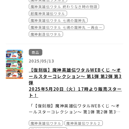
イト「A-on STORE」もしくは「プレミアムバ
「ワタル展」みどころ
チケット 情報
いぜ！！
なっています！
CD『魔神英雄伝ワタル』『魔神英雄伝ワタル
⚫︎発売日：2025年 10月 29日（水）
魔神英雄伝ワタル 終わりなき時の物語
ンダイ」で「魔神英雄伝ワタル 35周年感謝
「魔神英雄伝ワタル 超！感謝祭」会場
２』コンプリート・サウンドトラック
⚫︎品番：SRML-1127〜32
超魔神英雄伝ワタル
祭」Blu-ray（2026年１月28日発売／品番：B
物販ならびにBlu-ray会場特典引き換
◆HP先行（抽選）
⚫︎価格：￥9,800（税抜き）
＜各チェーン特典＞
いよいよ7月12日から開催となる「魔神英雄伝
魔神英雄伝ワタル 七魂の龍神丸
CXE-2015）をご購入いただき、予約特典の
えのご案内
・申込期間：10月24日（金）18:00～11月9日
⚫︎ご予約はこちら
・A-on STORE/A-on STORE Powered by
：
https://lnk.to/SRML-11
ワタル＆魔神創造伝ワタル展」！
魔神英雄伝ワタル 七魂の龍神丸 －再会－
「特製ノート」を当日会場へご持参いただいた
（日）23:59 ※イープラスのみ
27
A!SMART：クリアジャケット(20cm×20cm)
※特典の絵柄はスリーブジャケット絵柄を使
年齢、性別、国籍問わず沢山のファンに支持さ
➀音声ガイド
方には先着で、＜会場特典：復刻番宣ポスター
魔神創造伝ワタル
※特典につきましては各チェーンをご確認くだ
・Amazon.co.jp：メガジャケ2枚セット
用。（Amazonのみスリーブ、マルチケースの
れてきた「ワタル」シリーズの魅力を様々な形
（B2サイズ）＞を差し上げます。
■物販時間／Blu-ray会場特典お渡し時間
◆プレオーダー先行（抽選）
さい。
・楽天ブックス：アクリルキーホルダー
2種）
【商品概要】
で辿る本展は、作品の世界観を存分に楽しんで
本展でしか聞くことができない録り下ろし音声
・＜会場特典：復刻番宣ポスター＞をお渡しす
2026年2月1日（日）9時30分～18時30分、夜
・申込期間：11月10日（月）12:00～11月30
・セブンネットショッピング：アクリルコース
※特典の有無については、各店舗様へご確認く
『魔神英雄伝ワタル』『魔神英雄伝ワタル２』
いただける“おもしろカッコいい”＆“秒でノれ
ガイドでは、創界山の救世主・戦部ワタル（C
る際、「特製ノート」に引き換えスタンプを押
商品
公演終了後～21時まで（予定）
日（日）23:59 ※イープラスのみ
ター
ださい。
コンプリート・サウンドトラック
る”体験型コンテンツをたくさんご用意してい
V：田中真弓）と宙部界の救世主・星部ワタル
➂フォトスポット
させていただきます。「特製ノート」は袋から
※物販の開始時刻ならびに販売方法は当日の状
※特典はなくなり次第、終了となります。
音楽：兼崎 順一、門倉 聡、神林 早人
ます！
2025/05/13
（CV：田村睦心）がそれぞれの「世界」であっ
出してご用意ください。
況により変更になる場合がございます。
◆一般発売（先着）
※一部実施のない店舗もございます。
「魔神英雄伝ワタル＆魔神英雄伝ワタル2 〜お
【収録楽曲】
た出来事を振り返る冒険談が聴けちゃいます！
【復刻版】魔神英雄伝ワタルWEBくじ ～オ
・お渡しした＜会場特典：復刻番宣ポスター＞
作品の世界観に入り込んだ写真が撮れるフォト
※公演の開場時間30分前より入場準備のため一
・申込期間：12月13日（土）10:00～ ※イ
もしろカッコいいコンサート〜」
DISC1-2
彼らの伝説を展示と一緒にお楽しみください。
ールスターコレクション～ 第1弾 第2弾 第3
に『アタリのシール』が付いていたら、さらに
スポットを多数ご用意しております。
■魔神創造伝ワタル ブロック龍神丸
時販売を中止させていただく場合がございま
ープラスのみ
演奏：仙台フィルハーモニー管弦楽団 指揮：神
『魔神英雄伝ワタル』オリジナル・サウンドト
価格：1,000円（税込）
「田中真弓さん直筆サイン入り復刻番宣ポスタ
弾
す。
※一般発売での通し券の販売はございません。
成大輝、歌唱：a・chi - a・chi
ラック（DISC1,DISC2:Tr.1-31）
ー」をプレゼントいたします。
2025年5月20日（火）17時より販売スター
※チケットをお持ちでないお客様でもお買い求
※先着順の販売となり、予定枚数に達し次第終
④『魔神創造伝ワタル』龍神丸 グリ
『魔神英雄伝ワタル』サウンドトラック・ヴァ
DISC 3-4
※直筆サイン入りポスターは、後日郵送にてお
★魔神英雄伝ワタル 龍神丸コックピ
ト！
めいただけますが、開場中はお待ちいただく場
了となります。
リエーション（DISC2:Tr.32-68）
『魔神英雄伝ワタル２』オリジナル・サウンド
ーティング
展示会場内に『魔神創造伝ワタル』の龍神丸が
届けとなります。 また、発送先は国内のみに限
合もございます。予めご了承ください。
ット
トラック（DISC3,DISC4:Tr.1-7）
DISC 4-5
登場いたします!!
➁MRキャラクターによるグリーティ
「【復刻版】魔神英雄伝ワタルWEBくじ ～オ
ります。
※会場内外におきましては、いかなる場合でも
▼お申し込みはこちら
『魔神英雄伝ワタル２』サウンドトラック・ヴ
『魔神英雄伝ワタル２』エディットVer. ①（DI
※諸般の事情により、時間・内容・運用方法が
・日程
ールスターコレクション～ 第1弾 第2弾 第3弾
・本会場でも予約特典「特製ノート」付きでBl
ング
密集やトレーディング行為等は禁止とさせてい
https://eplus.jp/wataru_cho-kansha-sai/
ァリエーション（DISC4:Tr.8-46）
SC4:Tr.47-53）
仙台フィルハーモニー管弦楽団 エンターテイン
変更となる場合や中止とさせていただく場合が
➀ 7月16日（水）
2025年5月20日（火）17時より販売スター
u-rayの販売を行います。こちらをご購入いた
ただきます。
『魔神英雄伝ワタル』エディットVer. （DISC
メント定期 第4回
ございます。予めご了承ください。
➁ 7月20日（日）
・時間 ※全日程とも同時間となります
魔神英雄伝ワタル
魔神英雄伝ワタル２
ト！
2018年に発売された、TVアニメ「魔神英雄伝
だくことで、先着でBlu-ray会場特典をお渡し
※18時30分～夜公演終了までは、物販及びBlu
【枚数制限】
『魔神英雄伝ワタル』より戦部ワタルと虎王、
5:Tr.1-11）
魔神英雄伝ワタル＆ワタル2～おもしろカッコ
DISC 5
➂ 7月23日（水）
➀11:30-11:45（11:20～参加券配布開始）