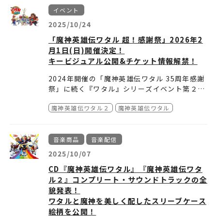
▶商品詳細
ーティストが出演した超豪華イベントをBlu-ra
イベント
y化！
イベントでは、キャストによるトークコーナー
2025/10/24
と、シリーズ作品を彩った主題歌ライブを実
【収録内容】魔神英雄伝ワタル 35周年感謝祭
「魔神英雄伝ワタル 超！感謝祭」2026年2
施！
2024年1月13日(土)調布市グリーンホールにて
月1日(日)開催決定！
『魔神英雄伝ワタル』『魔神英雄伝ワタル２』
開催された昼・夜公演を編集して収録!
キービジュアル公開&チケット情報解禁！
『超魔神英雄伝ワタル』といったシリーズ歴代
キャストによるトークコーナーに加えて、各シ
のアーティストが勢ぞろいしたイベントは【史
2024年開催の「魔神英雄伝ワタル 35周年感謝
リーズ作品を彩った主題歌アーティストたちの
【映像特典】配信用コメント
上初】！
祭」に続く『ワタル』シリーズイベント第２
ライブも実施！!
【出演】出演者：田中真弓／伊倉一恵／林原め
昼の部・夜の部それぞれで異なる内容をお届け
弾…
「魔神英雄伝ワタル 超！感謝祭」 2026
ぐみ／西村知道／山寺宏一
した伝説のイベントをBlu-rayでお楽しみくだ
魔神英雄伝ワタル２
魔神英雄伝ワタル
VTR出演：玄田哲章／高乃 麗／伊藤
【品番・価格】BCXE-2015／11,000（10%税
年2月1日(日) 開催決定！！
さい！
健太郎／宮村優子
込）・10,000（税抜）
【イベントキービジュアルクレジット】線画：
歌唱出演：a・chi-a・chi／高橋由美
発売・販売元：株式会社バンダイナムコフィル
牧内ももこ（スタジオ・ライブ） 仕上：舟田
キービジュアル公開＆チケット情報 解禁！
音楽商品
音楽配信
子／三重野 瞳
【スペック】約230分（本編223分+映像特典7
ムワークス
圭一
分）／リニアPCM（ステレオ）／AVC／BD50
※仕様は予告なく変更となる場合がございま
2025/10/07
G×2／16:9<1080i High Definition>
す。
「魔神英雄伝ワタル 超！感謝祭」が2026年2
CD『魔神英雄伝ワタル』『魔神英雄伝ワタ
▶各種購入特典
月1日（日）に開催決定！
ル２』コンプリート・サウンドトラックの全
昨年1月に開催され大好評のうちに終了した
貌発表！
「魔神英雄伝ワタル 35周年感謝祭」に続き、
ワタルと魔神を美しく配したスリーブケース
『魔神英雄伝ワタル』シリーズのイベント第2
絵柄を公開！
弾を開催いたします。
魔神英雄伝ワタル 超！感謝祭 概要