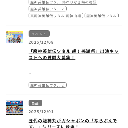
魔神英雄伝ワタル 終わりなき時の物語
魔神英雄伝ワタル２
株式会社バンダイナムコフィルムワークス
真魔神英雄伝ワタル 魔神山編
魔神英雄伝ワタル
イベント
2025/12/08
「魔神英雄伝ワタル 超！感謝祭」出演キャ
ストへの質問大募集！
「魔神英雄伝ワタル 超！感謝祭」が2026年2
そこで、
出演キャストの田中真弓さん、伊倉一
魔神英雄伝ワタル２
月1日（日）に開催決定！
恵さん、高乃麗さん、山寺宏一さんに聞きたい
『魔神英雄伝ワタル２』に関する質問を募集い
昨年1月に開催され大好評のうちに終了した
たします。
たくさんのご応募ありがとうございま
商品
「魔神英雄伝ワタル 35周年感謝祭」に続き、
した！
『魔神英雄伝ワタル』シリーズのイベント第2
ぜひご応募ください！
2025/12/01
弾を開催いたします。
歴代の龍神丸がガシャポンの「ならぶんで
募集期間：2025年12月8日（月）12：00
す。」シリーズに登場！
～ 12月25日（木）23：59