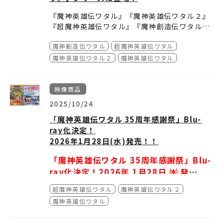
『魔神英雄伝ワタル』『魔神英雄伝ワタル２』
※いただいた質問の中から一部を、出演キャス
『超魔神英雄伝ワタル』『魔神創造伝ワタル』
トにイベントにてお答えいただきます。
より、龍神丸がガシャポンの「ならぶんで
※応募は１日１回です。（日付が変わると再度
魔神創造伝ワタル
超魔神英雄伝ワタル
す。」シリーズに登場！
応募可能になります）
魔神英雄伝ワタル２
魔神英雄伝ワタル
※いただいたコメントはニックネームと一緒に
イベント内やWEB等でご紹介させていただく場
合がございます。予めご了承ください。
全高約3.5㎝の彩色済みフィギュア！
映像商品
12月第4週から随時発売！
2025/10/24
「魔神英雄伝ワタル 35周年感謝祭」Blu-
価格(税込)：400円
ray化決定！
詳細：
https://gashapon.jp/products/deta
il.php?jan_code=4582769836169000
2026年1月28日(水)発売！！
「魔神英雄伝ワタル 35周年感謝祭」Blu-
ray化決定！2026年 1月28日 ㈬ 発
売！！
超魔神英雄伝ワタル
魔神英雄伝ワタル２
魔神英雄伝ワタル
『魔神英雄伝ワタル』シリーズのキャスト＆ア