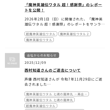
「魔神英雄伝ワタル 超！感謝祭」のレポー
トを公開！
2026年2月1日（日）に開催された、「魔神英
雄伝ワタル 超！感謝祭」のレポートをサンライ
ズワールドに掲載いたしました。
超魔神英雄伝ワタル
魔神英雄伝ワタル２
どうぞご確認ください。
魔神英雄伝ワタル
会社からのお知らせ
2025/12/09
西村知道さんのご逝去について
声優 西村知道さんが 令和7年11月29日にご逝
去されました
魔神英雄伝ワタル 七魂の龍神丸 －再会－
魔神英雄伝ワタルシリーズ 剣部シバラク役で長
きにわたりお力添え頂いておりました
魔神英雄伝ワタル 七魂の龍神丸
故人のご功績に敬意を表し 心からご冥福をお祈
超魔神英雄伝ワタル
りいたします