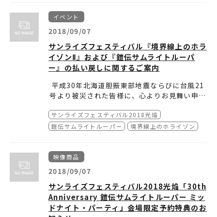
メ・漫画作品界の巨匠と認定され、Romicsゴ
富野総監督より、今回のリマスターでは映像の
会場に展示された「
超合金魂 GX-82 無敵鋼人
ストサポーターＴシャツ ダグカラー Mサイズ
ールデンアワードを受賞した事や
みならず、音のバランスにもこだわりをもって
ダイターン3 F.A.
」は、
イベント
http://www.movic.jp/shop/g/g04040-004
イタリアでの『無敵鋼人ダイターン3』の展
調整したことを明かしました。
BANDAI SPIRITSより12月に発売予定です。
入場者には『無敵超人ザンボット３』の
Blu-ra
61-00003/
2018/09/07
開、ファンとの思い出などを語られました。
y BOX
発売告知のうちわも配布されました。
サンライズフェスティバル『境界線上のホラ
今回の上映に続き、HDリマスター版『無敵鋼
BOXは12月4日(火)発売。こちらもぜひチェッ
「DOUBLE DECKER! ダグ＆キリル」ファー
イゾンⅡ』および『鎧伝サムライトルーパ
人ダイターン3』は10月2日(火)よりアニマック
クして下さい！
ストサポーターＴシャツ ダグカラー Lサイズ
スでの放送が決定しました。ぜひご覧下さい！
ー』の払い戻しに関するご案内
http://www.movic.jp/shop/g/g04040-004
61-00004/
平成30年北海道胆振東部地震ならびに台風21
号より被災された皆様に、心よりお見舞い申し
上げます。
サンライズフェスティバル2018光焔
この度、2018年9月7日（金）～2018年9月8
日（土）にて開催を予定しております、サンラ
鎧伝サムライトルーパー
境界線上のホライゾン
イズフェスティバル 『境界線上のホライゾン
【払い戻し対象公演】
Ⅱ』および『鎧伝サムライトルーパー』のオー
■境界線上のホライゾンⅡ
ルナイト上映につきまして、9月6日（木）に発
日程：2018年9月7日（金）22時開演
■30th Anniversary 鎧伝サムライトルーパー
映像商品
生しました平成30年北海道胆振東部地震、また
会場：TOHOシネマズ新宿
ミッドナイト・パーティ
2018/09/07
は台風21号の影響により、ご来場出来なくなっ
日程：2018年9月8日（土）22時開演
※各会場での払い戻し受付はできませんので、
サンライズフェスティバル2018光焔「30th
たお客様に向けてチケット料金の払い戻しをさ
会場：テアトル新宿
ご注意ください。
Anniversary 鎧伝サムライトルーパー ミッ
せて頂きます。
【対象者】
下記の方法にてお手続き下さいますよう、お願
①北海道を中心とした、地震の影響で会場へご
ドナイト・パーティ」会場限定予約特典のお