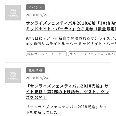
劇場や開演時間など、上映作品によって異なり
ますので、
各上映作品ページ
で今一度ご確認の
イベント
上お越し下さい！
2018/08/28
グッズ
のチェックもお忘れなく！
サンライズフェスティバル2018光焔「30th An
ミッドナイト・パーティ」立ち見券（数量限定
9月8日にテアトル新宿で開催されるサンライズフェスティ
ary 鎧伝サムライトルーパー ミッドナイト・パ
が決定致しました。
鎧伝サムライトルーパー
サンライズフェスティバル20
【開催日時】
9月8日（土）21：30（開場） 22：00（開演）
更新情報
・22：00～23：00 トークショー
【登壇者】
・23：05～5：10 上映（途中休憩あり）
ゲスト：竹村拓（羽柴 当麻役）、佐々木望（毛利
2018/08/24
※予告編なし／本編からの上映となります。
司会：南波健一郎
【料金】
「サンライズフェスティバル2018光焔」サ
※登壇者は予告なく変更する場合がございます。
4,300円（均一）
イト更新！第2部の上映話数、ゲスト、グッ
※各種招待券・株主優待券・株主優待割引・各種
【チケット販売方法】
ズを公開！
9月3日（月）劇場窓口オープン時（9:00）より
※お立ち見券（数量限定）のみの販売となります
≪ご注意≫
「サンライズフェスティバル2018光焔」サイ
※混雑状況等により販売開始時刻は前後する場合
※マスコミの撮影が入る場合がございます。 その
トを更新しました。
※窓口の営業時間は当館開館時刻から最終回上映
ございますこと予めご了承下さい。