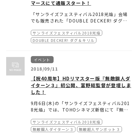
ニメ雑誌「月刊OUT」で『鎧伝サムライトルー
とは」と驚きつつ、「とても有り難いことで、
佐々木さんは「30年という実感がなくて、つい
マースにて通販スタート！
パー』の担当していたライターの南波 健一郎さ
本当に皆さんに感謝いたします」とファンの皆
この間の経験のように、ずっと自分の中では作
「サンライズフェスティバル2018光焔」会場
んの司会進行でトークが行われました。
さんに感謝を伝えました。
品も役も残っています。30年は確かに長い時間
でも販売された「DOUBLE DECKER! ダグ＆
ですけど、皆さんも心の中は30年前の少年少女
キリル」ファーストサポーターTシャツの通販
「DOUBLE DECKER! ダグ＆キリル」のキー
のような気持ちでスッと戻れるのではないかと
ロビーでは『鎧伝サムライトルーパー』の30周
サンライズフェスティバル2018光焔
がスタートしました。
ビジュアルを大きく表面に、キャラクター名な
思っています」と、ファンの皆さんとの再会を
年を記念して、関係者からのお祝いの色紙の展
どの作品情報を背面にデザイン！
DOUBLE DECKER! ダグ＆キリル
喜びました。
示や限定グッズの販売、ステージで鏡開きが行
黒ボディ×赤のダグカラーと、白ボディ×紫の
われた天空のトウマをイメージした日本酒「真
キリルカラーの2種、それぞれM・Lサイズをご
「DOUBLE DECKER! ダグ＆キリル」ファース
空波」の振る舞い酒も行われました。
用意！
トサポーターTシャツ
イベント
このTシャツを着て一番最初の応援者（ファー
販売価格：3,500円（税込）
「DOUBLE DECKER! ダグ＆キリル」ファー
2018/09/11
ストサポーター）となって、一緒に作品を盛り
発売日：2018年9月下旬より順次発送
ストサポーターＴシャツ キリルカラー Mサイ
詳細のレポートは、公式サイト
「鎧伝サムライ
【祝40周年】HDリマスター版『無敵鋼人ダ
上げよう！！
ムービックeコマースにて数量限定販売
ズ
トルーパー 30th Official Web」のスペシャル
イターン３』初公開、富野総監督が登壇しま
http://www.movic.jp/shop/g/g04040-004
コラム
をご覧ください。
61-00001/
した！
9月6日(木)の「サンライズフェスティバル201
「DOUBLE DECKER! ダグ＆キリル」ファー
8光焔」では、TOHOシネマズ新宿にて『無敵
ストサポーターＴシャツ キリルカラー Lサイズ
鋼人ダイターン３』が上映されました。
上映前の舞台挨拶には富野由悠季総監督が登
http://www.movic.jp/shop/g/g04040-004
サンライズフェスティバル2018光焔
壇。
61-00002/
イタリア・ローマで開催されたアニメ・マンガ
今回の上映では、HDリマスターされた第1話か
無敵鋼人ダイターン３
無敵超人ザンボット３
イベント「Romics」にて国際的に偉大なアニ
ら第4話までを初お披露目。
「DOUBLE DECKER! ダグ＆キリル」ファー