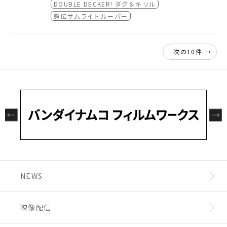
加！
■
9/8 鎧伝サムライトルーパー
DOUBLE DECKER! ダグ＆キリル
・ゲストと司会を追加
鎧伝サムライトルーパー
『DOUBLE DECKER! ダグ＆キリル』の抽選
チケットの申し込みは、いよいよ今週末8月19
日（日）23：59まで。
次の10件 →
誰よりも早く最新作を鑑賞できるこの機会をお
見逃しなく！
NEWS
映像配信