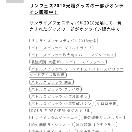
サンフェス2018光焔グッズの一部がオンラ
イン販売中！
サンライズフェスティバル2018光焔にて、発
売されたグッズの一部がオンライン販売中で
す。
ムービック通販サイト ＞＞
サンライズフェスティバル2018光焔
ぜひお買い求め下さい！
【取扱商品】
・
コスパ通販サイト ＞＞
BN Pictues プレデコ蒔絵ステッカー バト
バトルスピリッツ ダブルドライブ
ルスピリッツ ver.
【取扱商品】
バトルスピリッツ烈火魂＜バーニングソウル＞
・
・
ガンキング通販サイト ＞＞
バトスピ10周年ポスターカレンダー
ケロロ 脱着式フルカラーワッペン
最強銀河 究極ゼロ ～バトルスピリッツ～
・
・
【取扱商品】
ケロロ軍曹 生誕20周年記念 ケログラムマ
K66 ワークシャツ
バトルスピリッツ ソードアイズ / バトルスピリッツ
グカップ
・
・サンライズフェスティバル2018 光焔A4ク
ケロロ小隊 ショルダートート
ソードアイズ激闘伝
・
・
リアファイル
※画像の情報は劇場販売当時のものです。
「DOUBLE DECKER! ダグ＆キリル」フ
ケロロロボMk-2 Tシャツ
バトルスピリッツ 覇王
ァーストサポーターTシャツ
・
・センチメンタルジャーニー アクリルキャラ
詳細・在庫は各通販サイトにてご確認下さい。
K66 Tシャツ
バトルスピリッツ ブレイヴ
・
スタンド
サムライトルーパー Tシャツ
バトルスピリッツ 少年激覇ダン
・
・魔神英雄伝ワタル アクリルキーホルダー
サムライトルーパー ラージトート
・魔神英雄伝ワタル2 アクリルキーホルダー
バトルスピリッツ 少年突破バシン
ケロロ軍曹
・超魔神英雄伝ワタル アクリルキーホルダー
DOUBLE DECKER! ダグ＆キリル
・魔神英雄伝ワタル2 B5ノート
センチメンタルジャーニー
元気爆発ガンバルガー
・魔神英雄伝ワタル2 アクリルキャラスタン
絶対無敵ライジンオー
熱血最強ゴウザウラー
ド
鎧伝サムライトルーパー
魔神英雄伝ワタル