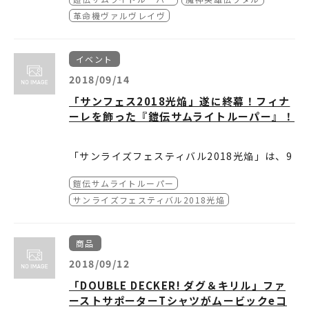
・超魔神英雄伝ワタル クリアボトル
革命機ヴァルヴレイヴ
・超魔神英雄伝ワタル トートバッグ
・エルドランシリーズ アクリルキーホルダー
・革命機ヴァルヴレイヴ つながるアクリルキ
イベント
ーホルダー パイロットスーツVer.
・鎧伝サムライトルーパー ミニのぼり
2018/09/14
・鎧伝サムライトルーパー ピンズ
「サンフェス2018光焔」遂に終幕！フィナ
・鎧伝サムライトルーパー つながるアクリル
ーレを飾った『鎧伝サムライトルーパー』！
キーホルダー
・鎧伝サムライトルーパー クリアボトル
「サンライズフェスティバル2018光焔」は、9
月8日（土）テアトル新宿で行われた「30th A
鎧伝サムライトルーパー
nniversary 鎧伝サムライトルーパー ミッドナ
イト・パーティ」でフィナーレを迎えました。
サンライズフェスティバル2018光焔
上映前のトークショーは会場限定の特別映像で
スタート。
映像では当日会場に来ることのできなかった、
商品
真田 遼役の草尾 毅さんからファンの皆さんに
▲左から南波さん、竹村さん、佐々木さん
2018/09/12
向けた思わぬサプライズメッセージに会場が興
「DOUBLE DECKER! ダグ＆キリル」ファ
奮に包まれるなか、ゲストの羽柴 当麻役の竹村
今回の上映会チケットが発売後すぐに売り切れ
ーストサポーターTシャツがムービックeコ
拓さん、毛利 伸役の佐々木 望さんが登壇。ア
たと知った竹村さんは「まさかまだ人気がある