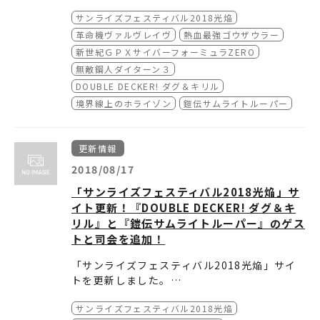
いよいよ9月1日(土)より始まる第2部に向け
■
9/3 革命機ヴァルヴレイヴ
※オンライン販売、お電話でのご予約は承ってお
サンライズフェスティバル2018光焔
て、情報を大幅追加！
・ゲスト 追加
※先着順での販売となるため、規定枚数に達し次
・上映話数 追加
■
9/4 熱血最強ゴウザウラー
革命機ヴァルヴレイヴ
熱血最強ゴウザウラー
※ご購入･お引換後のチケットの変更や払い戻し
・入場者特典 追加
・上映話数案内 追加
新世紀ＧＰＸサイバーフォーミュラZERO
※ご鑑賞いただく場所は当日のスタッフがご指示
■
9/5新世紀GPXサイバーフォーミュラZERO
※場内での撮影、録音は固くお断りいたします。
無敵鋼人ダイターン３
・上映話数 追加
※天候、災害、登壇者都合、その他やむを得ない
DOUBLE DECKER! ダグ＆キリル
■
9/6無敵鋼人ダイターン3
る場合がございます。予めご了承ください。
境界線上のホライゾン
鎧伝サムライトルーパー
・ゲスト 追加
･････････････････････････････････････････
・上映話数 追加
■
グッズページ
■その他、混雑状況など詳細につきましては、劇
第2部ラインナップを公開
テアトル新宿 TEL：03-3352-1846
更新情報
第2部通常上映のチケットは8月26日(日)0:00A
（混雑時・営業時間外はテープでのご案内となり
Mより販売開始です！
2018/08/17
「サンライズフェスティバル2018光焔」サ
イト更新！『DOUBLE DECKER! ダグ＆キ
リル』と『鎧伝サムライトルーパー』のゲス
トと司会を追加！
「サンライズフェスティバル2018光焔」サイ
トを更新しました。
『DOUBLE DECKER! ダグ＆キリル』と『鎧
■
9/2 DOUBLE DECKER! ダグ＆キリル
サンライズフェスティバル2018光焔
伝サムライトルーパー』のゲストと司会を追
・ゲストと司会を追加