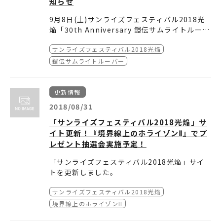
い申し上げます。
来場出来なくなったお客様
【払い戻し受付期間】
知らせ
②台風21号の影響で、交通機関が遮断されご来
2018年9月15日（土）～2018年9月23日
9月8日(土)サンライズフェスティバル2018光
場出来なくなったお客様
（日）必着
【払い戻し方法】
焔「30th Anniversary 鎧伝サムライトルーパ
払戻期間内に、払戻対象のチケットをイープラ
ー ミッドナイト・パーティ」ご参加のみなさま
スへご返送ください。
■払い戻しに関するお問い合わせ：
http://ep
サンライズフェスティバル2018光焔
へお知らせいたします。
サンライズフェスティバル2018 30th Annive
詳細は以下URLよりご確認をお願い致します。
lus.jp/refund-toiawase/
当日会場にてBD-BOXを予約した方と既に予約
rsary 鎧伝サムライトルーパー ミッドナイト・
鎧伝サムライトルーパー
http://eplus.jp/refund1-b/
※このページの「お問い合せはこちら」からお
が完了している方を対象にオリジナルクリアフ
パーティ
問い合わせください。
ァイルプレゼントをいたします。プレゼントに
会場：テアトル新宿
はご予約を証明できるものが必要ですので、ご
東京都新宿区新宿3-14-20 新宿テアトル
更新情報
用意をお願いいたします。
ビルB1F
2018/08/31
受付時間：2018年9月8日 21:30～0:30
「サンライズフェスティバル2018光焔」サ
イト更新！『境界線上のホライゾンⅡ』でプ
レゼント抽選会実施予定！
「サンライズフェスティバル2018光焔」サイ
トを更新しました。
サンライズフェスティバル2018光焔
■
9/7 境界線上のホライゾンⅡ
・プレゼント抽選会実施予定告知を追加
いよいよ明日9月1日(土)よりサンフェス第2部
境界線上のホライゾンII
がスタートします！