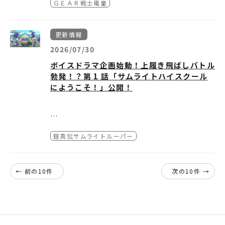
＜STEP 2＞ 🗺️現地でアプリを起動
ご確認ください。推奨環境を満たしている場合
ＧＥＡＲ戦士電童
▼『GEAR戦士電童METEOR』公開ページ
■妖邪門ARとは
て、貴重なプレゼントをゲットしよう！
購入・お引換後のチケットの変更や払い戻しは
指定エリアに到着したら、アプリを起動してく
でも、端末の仕様や通信環境により正常に動作
https://www.dendoh.net/special/25th/no
指定のスポットで専用アプリのカメラをかざす
できません。
第9話「鵶迂斗武霊苦」：アウトブレイク
ださい。
しない場合がございます。
vel/
と、街が『鎧真伝サムライトルーパー』の世界
○応募方法
・開演時間が近くなりますと入場口が混雑いた
アプリ起動後、「カメラ」と「GPS」の利用を
■安全上のご注意
更新情報
とリンク！
1. TVアニメ『鎧真伝サムライトルーパー』公
しますので、お時間に余裕をもってのご来場を
許可してください。
体験の際は、ご自身や周囲の安全を十分に確認
▼『GEAR戦士電童METEOR』あらすじ
実物大の「妖邪門」がAR出現し、妖邪界から
式Xアカウント「
2026/07/30
@samuraitroo_pr
」をフォ
お願い致します。
第10話「錯利符愛棲」：サクリファイス
▼現地写真
し、他のお客様の通行の妨げにならないようご
ガルファ皇帝との戦いから三年――
大量の妖邪兵たちが襲来する、臨場感を体感で
ロー
・劇場周辺での出待ち・入待ちにつきまして
JR新宿駅東口前広場
配慮をお願いいたします。
ボイスドラマ企画始動！上履き飛ばしバトル
平和を取り戻した地球で
きるコンテンツです。
2. 新宿の指定エリアにて、妖邪門ARで写真ま
は、近隣のご迷惑となりますので、固くお断り
■通信料について
勃発！？第 1 話「サムライトハイスクール
銀河と北斗、ふたりの少年は平穏な日々を送っ
だが、機能を停止したはずの螺旋城が謎の再起
たは動画を撮影。
いたします。
第11話「履陀鞍」：リターン
道頓堀 戎橋
本コンテンツの利用料は無料ですが、ダウンロ
にようこそ！」公開！
ていた
動を果たす
【アップデート内容】
3. ご自身のXアカウントから、ハッシュタグ
・会場内ではマスコミ各社の取材による撮影、
ードやご利用時に発生する通信料はお客様のご
時を同じくして銀河と北斗の前に現われた謎の
今、銀河と北斗の新たなる戦いがはじまる！
「#サムライトルーパーAR」をつけて写真・動
弊社記録撮影が行われ、テレビ・雑誌・ホーム
負担となります。
少女ケイト
① 凱・羅真我が新たに登場！
画をポスト！
ページ等にて、放映・掲載される場合がござい
第12話「恵緋浪愚」：エピローグ
＜STEP 3＞​ シーンに入る
■AR表示の不具合について
データウェポンに起こる異変
これまでの妖邪兵が妖邪門から進軍してくる演
ます。また、イベントの模様が後日販売される
TV アニメ『鎧真伝サムライトルーパー』のオ
「『鎧真伝サムライトルーパー』妖邪門AR」
周囲の明るさ（夜間や直射日光）や環境によ
出に加え、新たに凱と羅真我が登場！
○賞品
ビデオグラム商品等に収録される場合がござい
鎧真伝サムライトルーパー
リジナルボイスドラマ企画が始動！
と書かれたシーンを選択してください。
り、ARコンテンツが正しく表示されない場合
妖邪門の前に立つ凱、そして羅真我が攻撃を放
TVアニメ『鎧真伝サムライトルーパー』キャ
ます。予めご了承ください。お客様の当催事に
もしキャラクター達が同じ高校「サムライトハ
または、下記のQRコード（URL）をスマート
があります。
つ迫力ある演出を、ぜひ現地でご体感くださ
ストサイン入りティザービジュアルB2ポスタ
おける個人情報（肖像権）については、このイ
イスクール」に通っていたら……をテーマに、
フォンで読み取ります。
画面のフリーズや動作が不安定な場合は、アプ
い。
ー(非売品)
ベントにご入場されたことにより、上記の使用
彼らの激アツでわちゃわちゃな高校生活を描く
リやブラウザ、端末の再起動をお試しいただく
← 前の10件
次の10件 →
抽選で2名様
にご同意いただけたものとさせていただきま
パラレル学園ドラマとなっています。
https://hologist.com/earthbound/front/
と改善する場合があります。
す。
entry.do?id=4831596140
■免責事項
② 大阪・道頓堀での開催が決定！
以上、ご来場いただくお客様におかれまして
ドラマの更新に合わせて、エピソードにちなん
ご利用端末や通信環境は、お客様の責任と費用
ご好評につき、新宿に続いて大阪での開催が決
○キャンペーン期間
は、何卒ご理解とご協力のほど宜しくお願い申
だ描き下ろしイラストも公開予定。
においてご準備ください。弊社では本コンテン
定！
2026年7月9日（木）～
2026年9月20日（日）
し上げます。
ここでしか聞くことのできないサムライトハイ
ツの使用障害に関する個別サポートは行ってお