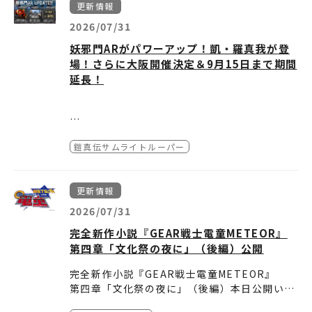
す。（先着順ではありません）
※お席はお選びいただけません。
チケットぴあ：
す。
※取り扱い作品は配信サービスによって異なる
更新情報
※お申込は受付期間中ならいつでも可能です。
※必ずコンビニにてお引換の上、劇場までお越
●チケット購入に関するお問合わせは、
htt
詳しくは取扱いの配信サービスにてご確認くだ
場合があります。詳しくは取扱いの配信サービ
2026/07/31
鎧真伝サムライトルーパー公式YouTubeはこ
（メンテナンス時間をのぞく）
しください。
p://t.pia.jp/help/
までお願い致します。
第2話「阿亜魔亜」：アーマー
さい。
スにてご確認ください。
ちら
※劇場でのチケット引換は出来ません。
妖邪門ARがパワーアップ！凱・羅真我が登
※チケットの販売は、お一人様2枚までとさせ
≪注意事項≫
場！さらに大阪開催決定＆9月15日まで期間
回答Vol.5
ていただきます。
・お席はお選びいただけません。
第3話「璃无駆」：リンク
延長！
・全席指定席となります。チケットをお持ちで
ない方はご覧になれません。
回答Vol.6
・登壇者および舞台挨拶の予定は、都合により
第4話「魂伐闘」：コンバット
インタビュー&掲載情報まとめ記事はこちら
予告なく急遽変更になる場合がございます。
新宿で開催中の「妖邪門AR」
・身体上のご事情がある場合は、劇場従業員ま
鎧真伝サムライトルーパー
【開催期間】
がパワーアップ！大阪開催＆期
でお申し出ください。
2026年7月9日(木) ～
9月15日(火)
第5話「刺怒根主」：サドネス
・特別興行の為、各種招待券ご使用いただけま
【実施エリア】
★遊び方（参加フロー）
間延長も決定！
せん。
更新情報
JR新宿駅東口前広場付近（
Google Map
）
＜STEP 4＞​AR起動！
・転売目的でのご購入は、固くお断りいたしま
大阪 道頓堀 戎橋（
Google Map
）
第6話「離守舵跡」：リスタート
＜STEP 1＞ 📱専用アプリのダウンロード
シーンに入るとアプリ内でカメラが起動しま
2026/07/31
TVアニメ『鎧真伝サムライトルーパー』第2ク
す。また、転売で入手したチケットであること
まずは事前にお手持ちの端末へ、AR対応アプ
す。
ールの放送開始を記念して、新宿で開催中のデ
完全新作小説『GEAR戦士電童METEOR』
が発覚した場合には、ご入場をお断りさせてい
リ「3.5次元GuideBot」をインストールして
周りの建物や地形の読み込みが完了すると、目
ジタルアトラクション「妖邪門AR」がさらに
第四章「文化祭の夜に」（後編）公開
ただく場合がございます。
第7話「冥喪裏威」：メモリー
ください。
の前の空間に大迫力の「妖邪門」が出現！
〇注意事項（必ずお読みください）
パワーアップ！
・ご購入の際は各種手数料がかかります。詳し
Android版（Google Play）はこちら
臨場感あふれる劇伴(BGM)とともに、襲い来る
■アプリの動作環境について
★「#サムライトルーパーAR」SNS
完全新作小説『GEAR戦士電童METEOR』
新たな演出の追加に加え、大阪・道頓堀での開
くは、ご購入の際にご確認ください。
iOS版（App Store）はこちら
妖邪兵たち、凱、羅真我との記念撮影をお楽し
アプリの推奨環境については、各ストア（Goo
投稿キャンペーン開催！
第四章「文化祭の夜に」（後編）本日公開いた
催、さらに開催期間の延長も決定！
・主催者側判断による中止の場合を除き、ご購
第8話「逢解寅」：アゲイン
みください♪
gle Play / App Store）のインストール画面を
しました。
妖邪門ARで撮影した写真や動画をXに投稿し
入者様によるいかなる事情が生じましても、ご