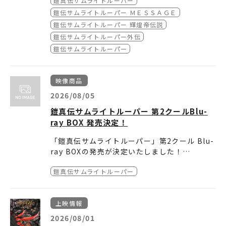
鎧真伝サムライトルーパー
なるTVアニメ『鎧真伝サムライトルーパー』
m/item-1000242142/
）
の放送を記念 して、「鎧伝サムライトルーパー
●サンライズストア（プレミアムバンダイ）（
■「鎧伝サムライトルーパー 設定資料集」商品
鎧伝サムライトルーパー ＭＥＳＳＡＧＥ
設定資料集」（4,950円／税込）を発売しま
https://p-bandai.jp/item/item-10002549
特⻑
鎧伝サムライトルーパー 輝煌帝伝説
す。
35/
本書籍は、A4サイズ・180ページ以上の本⽂モ
）
鎧伝サムライトルーパー外伝
予約受付は、バンダイナムコフィルムワークス
ノクロの冊⼦で、『鎧伝サムライトルーパー』
鎧伝サムライトルーパー
公式通販サイトA-on STORE 他にて、2026年
のTVシ
■「鎧伝サムライトルーパー 設定資料集」商品
8⽉5 ⽇（⽔）12時（正午）より開始、予約受
リーズ、OVA（「外伝」、「輝煌帝伝説」、
概要
付締切は2026年9⽉1⽇（⽕）23時59分まで、
「MESSAGE」）より、キャラクターにフォー
受注期間
※店舗特典 橘皆無 既存イラスト使⽤ 下敷き
映像商品
お届けは 2026 年11⽉下旬ごろを予定していま
カスをあてた設定線
価格
※本商品は準備数に限りがございます。
2026/08/05
す。
画180点以上を収録しています。また、⾦⼭明
︓2026年８⽉５⽇（⽔）12時（正午）〜2026
準備数に達した場合、ご注⽂の受付を終了させ
博の既存イラストを使⽤した下敷きが付属しま
年９⽉１⽇（⽕）23時59分
ていただくことがございます。
鎧真伝サムライトルーパー 第2クールBlu-
す。
︓4,950円（税込）／4,500円（税抜）
■関連サイト・SNS
ray BOX 発売決定！
さらに店舗特典として、『鎧伝サムライトルー
発売⽇ ︓2026年11⽉下旬
◎『鎧伝サムライトルーパー』公式サイト︓
ht
パー』の熱烈なファンとして、多くのオフィシ
仕様
tps://www.samurai-trooper.net/yoroide
「鎧真伝サムライトルーパー」第2クール Blu-
ャルなイラ
︓モノクロ冊⼦／A4サイズ／横型／180ページ
n/
ray BOXの発売が決定いたしました！
ストや漫画を発表してきた漫画家・みずき健先
以上予定／下敷き１枚付属
◎『鎧真伝サムライトルーパー』公式サイト︓
初回仕様として「メインキャラクターデザイ
鎧真伝サムライトルーパーBlu-ray B
⽣と橘皆無先⽣の既存イラストを使⽤した下敷
発売・販売元 ︓バンダイナムコフィルムワーク
https://www.samurai-trooper.net/
鎧真伝サムライトルーパー
ン：室田雄平 描き下ろしイラストスリーブケー
OX 第3巻
きが付属しま
ス
◎『鎧真伝サムライトルーパー』作品公式X︓
h
ス」などが付属！
発売日：2026年10月28日(水）
【収録内容】
す。A-on STOREではみずき健先⽣の既存イラ
販売サイト ︓
ttps://x.com/samuraitroo_pr/
その他、店舗別特典など盛りだくさんな内容に
価 格：19,800円(税込)
本編映像(第13～第18話)
ストを使⽤した下敷きが、サンライズストア
●A-on STORE（
◎バンダイナムコフィルムワークス作品情報サ
https://a-onstore.jp/ite
上映情報
なります！
特典映像① ※後日解禁
【初回仕様】
(プレミアムバ
m/item-1000242142/
イト「V-STORAGE」︓
）
https://v-storage.j
2026/08/01
・メインキャラクターデザイン：室田雄平 描き
ンダイ内)では橘皆無先⽣の既存イラストを使
※店舗特典 みずき健 既存イラスト使⽤ 下敷き
p/