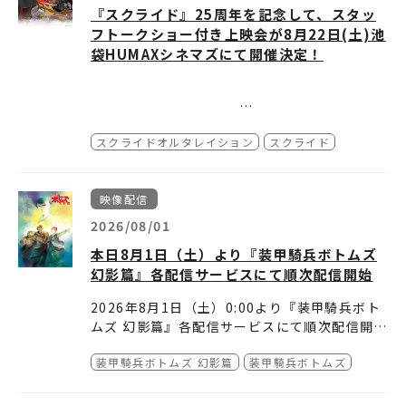
下ろしイラストスリーブケース
【初回特典(封入)】
『スクライド』25周年を記念して、スタッ
⽤した下敷きが付属します。（店舗特典の詳細
●サンライズストア(プレミアムバンダイ内)（
・スペシャルイラストデジパック（高河ゆん 描
・特製ブックレット
フトークショー付き上映会が8月22日(土)池
は、各店舗の受
https://p-bandai.jp/item/item-10002549
きおろし）
・クリアカード(高河ゆん 描き下ろしイラスト
注サイトをご確認ください。）
35/
袋HUMAXシネマズにて開催決定！
）
使用)
鎧真伝サムライトルーパーBlu-ray B
●赤い熊さん（
https://onlineshop.akaikuma
※デジパックと同イラストになります
OX 第4巻
【収録内容】
）
san.jp/products/4934569077707
本編映像(第19～第24話)
●アニメイト（
https://www.animate-onlin
発売日：2026年11月25日(水）
TVアニメ『スクライド』25周年を記念して、
特典映像② ※後日解禁
【初回仕様】
eshop.jp/pn/pd/3553187/
）
価 格：19,800円(税込)
スクライドオルタレイション
スクライド
スタッフトークショー付き上映会が8月22日
・メインキャラクターデザイン：室田雄平 描き
●あみあみ（
https://x.gd/z210Y
）
(土)池袋HUMAXシネマズにて開催決定！
下ろしイラストスリーブケース
【初回特典(封入)】
●Anime Store.JP（
https://anime-store.j
本編のセレクト話数の上映に加えて、谷口悟朗
『スクライド』25周年記念上映会
・スペシャルイラストデジパック（ことぶきつ
・特製ブックレット
p/collections/samurai-trooper
）
映像配信
さん（監督）、黒田洋介さん（脚本）によるス
■日時：2026年8月22日(土)
かさ 描きおろし）
・クリアカード(ことぶきつかさ 描きおろし 描
●メロンブックス（
https://www.melonboo
ペシャルトークショーも実施いたします！
16：00の回（上映後トークショー）
き下ろしイラスト使用)
＜店舗別特典＞
2026/08/01
ks.co.jp/detail/detail.php?product_id=37
18：00の回（上映前トークショー）
■会場：池袋HUMAXシネマ（
https://humax
※デジパックと同イラストになります
アニメイト
第4巻有償特典：描き下ろしアクリルスタンド
57442
）
本日8月1日（土）より『装甲騎兵ボトムズ
-cinema.co.jp/ikebukuro/
）
各巻購入特典：ロングフォトセット
(石田紫音)
●カドスト（キャラアニ.com）（
https://sto
幻影篇』各配信サービスにて順次配信開始
第3～4巻連動特典：描き下ろしB2タペストリ
定価＋1,200円(＋税)
Amazon.co.jp
re.kadokawa.co.jp/shop/g/gca493456907
■登壇者（敬称略） ：谷口悟朗（監督）
ー(石田紫音)
※アクリルスタンドのイラストはタペストリー
各巻購入特典：L版ビジュアルシート（5枚セッ
7707/
）
2026年8月1日（土）0:00より『装甲騎兵ボト
黒田洋介（脚本）
と同一になります
ト）
楽天ブックス
●ゲーマーズ各店・ゲーマーズオンラインショ
ムズ 幻影篇』各配信サービスにて順次配信開
MC：兵頭一歩（本作設
3～4巻連動特典：A4クリアポスター2枚セット
ップ（
https://www.gamers.co.jp/pn/pd/1
始！
定制作）
■上映作品：TVアニメ『スクライド』から2話
＆缶バッジ2個セット（57mm）(上杉魁人＆石
アニメタイムズSTORE
0918469/
）
装甲騎兵ボトムズ 幻影篇
装甲騎兵ボトムズ
詳細は下記配信サービスよりご確認ください！
※登壇者は予告なく変更
セレクト
田紫音)
第3巻・第4巻連動特典：ミニ色紙(凱)
●Joshinディスクピア(Joshin webショップ
他シリーズも配信中！
する場合がございます。予めご了承ください。
※1回目・2回目とも同じエピソードを上映いた
※クリアポスターと缶バッジは同一のイラスト
※特典は数量限定の為なくなり次第終了となり
含む)（
https://joshinweb.jp/dp/49345690
■見放題配信
装甲騎兵ボトムズ