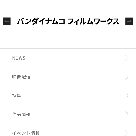
道頓堀・戎橋にも妖邪門が出現！
23:59
・場内でのカメラ（携帯電話含む）やビデオに
スクールで過ごすキャラクターたちの激アツな
りません。
関西エリアの皆さまも、この機会にぜひ「妖邪
よる撮影、録音等は固くお断りいたします。当
高校生活＆オリジナルボイスドラマ限定の貴重
本コンテンツのご利用に関連して生じた損害や
門AR」をお楽しみください。
○応募資格・応募条件
日は荷物検査を行わせていただく場合がござい
な描き下ろしイラストをお楽しみに！
トラブルについて、弊社は一切の責任を負いか
■日本国内にお住まいの方
ます。
ねます。
③ 開催期間を9月15日（火）まで延長！
■TVアニメ『鎧真伝サムライトルーパー』公
・ご来場前に、体調管理のご協力をお願いいた
本日は第1話「サムライトハイスクールによう
本コンテンツおよびキャンペーンは、予告なく
多くの反響を受け、開催期間を9月15日(火)ま
式Xアカウント「
@samuraitroo_pr
」をフォ
します。
こそ！」が公開！
変更・終了する場合がございます。あらかじめ
で延長いたします。
ローしていること。
・発熱、咳などの症状がある場合は、体調を最
授業終わりの休み時間、サムライトハイスクー
ご了承ください。
※当選発表前にフォローを解除した場合、応
優先いただき、ご来場を控えていただきますよ
ルに残る伝説の上履き飛ばし記録に挑戦する S
[アプリのプライバシーポリシーは
こちら
をご
この夏はぜひ新宿・大阪へ足をお運びいただ
募・当選は無効となります。
うお願いいたします。
組メンバー。
確認ください]
NEWS
き、サムライトルーパーたちの戦いの舞台を肌
※必ずご自身のアカウントを“公開”にした状態
・出演者へのプレゼントやお手紙等はお預かり
記録更新を目指して盛り上がっていると、そこ
で感じてください！
で参加ください。アカウントが非公開の場合は
できませんので、ご了承ください。
に Y 組が勝負を挑んできて……。
皆様のご参加をお待ちしております！
参加とみなされません。
・各劇場ホームページに記載の注意事項をご確
休み時間にS組とY組の上履き飛ばしバトルが勃
映像配信
※ダイレクトメッセージを受信拒否設定してい
認のうえ、ご参加ください。
発！？気になる勝負の行方は本編をご覧くださ
る場合、参加とみなされません。
い！
特集
○抽選・当選発表
また、オリジナルドラマ企画始動を記念してサ
■厳正なる抽選の上、ご当選者様にはTVアニ
イン入りポスターのプレゼントキャンペーンも
メ『鎧真伝サムライトルーパー』公式Xアカウ
実施決定。
作品情報
ントよりダイレクトメッセージにてキャンペー
詳細は
こちら
をご確認ください。
ン期間後に当選連絡をいたします。
■当選発表は、ダイレクトメッセージの当選連
イベント情報
絡をもって代えさせていただきます。