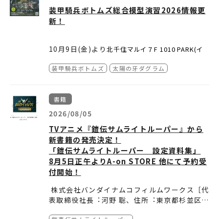
装甲騎兵ボトムズ総合模型演習2026情報更
新！
10月9日(金)より
北千住マルイ７F 1010 PARK(イ
ベントスペース) にて開催される「装甲騎兵ボトム
ズ総合模型演習2026」のイベント概要や会場販売商
「装甲騎兵ボトムズ総合模型演習2026」
装甲騎兵ボトムズ
太陽の牙ダグラム
品の一部をイベント特設ページに掲載しました。
会期：2026年10月9日(金)～11月8日(日)
今年のゲスト作品の『太陽の牙ダグラム』の商品の
会場：北千住マルイ７F
イベントス
1010 PARK（
情報もあります。
ペース）
※詳細はイベントページでご確認ください。
書籍
東京都足立区千住3-92
2026/08/05
主催：バンダイナムコフィルムワークス
TVアニメ『鎧伝サムライトルーパー』から
新書籍の発売決定！
「鎧伝サムライトルーパー 設定資料集」
8月5日正午よりA-on STORE 他にて予約受
付開始！
株式会社バンダイナムコフィルムワークス［代
表取締役社⻑︓河野 聡、住所︓東京都杉並区］
は、 『鎧伝サムライトルーパー』の正統続編と
●A-on STORE（
https://a-onstore.jp/ite