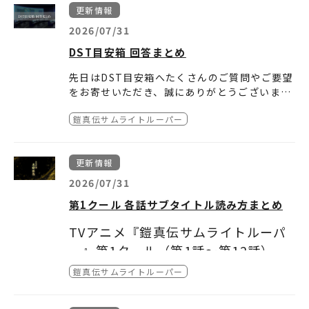
します。
■チケット料金：全席指定3,500円（税込）
となります。
ます。あらかじめご了承ください。
77707.html
）
更新情報
・dアニメストア
装甲騎兵ボトムズ VOL.I STORIES OF THE”A.
https://animestore.doco
※チケット料金に加えて、別途手数料がかかり
※特典内容は予告なく変更となる場合がござい
●ヨドバシカメラ（
https://www.yodobashi.
mo.ne.jp/
T.VOTOMS”
2026/07/31
ます。
ます。
第3巻のご予約は
コチラ
から
com/product/100000009004275251
/）
・バンダイチャンネル
装甲騎兵ボトムズ VOL.II HIGHLIGHTS FROM
https://www.b-ch.co
※枚数制限：お一人様2枚まで
■チケット購入方法：＜チケットぴあ＞にて販
※特典詳細に関しましては、各店舗様までお問
第4巻のご予約は
コチラ
から
DST目安箱 回答まとめ
●Amazon.co.jp（
https://www.amazon.c
m/
THE”A.T.VOTOMS”
※座席は全席指定となります。お席はお選びい
売いたします。
い合わせください。
o.jp/dp/B0HB96QS5V
）
・DMM TV
装甲騎兵ボトムズ ザ・ラストレッドショルダー
https://tv.dmm.com/vod/
先日はDST目安箱へたくさんのご質問やご要望
ただけません。
★先行抽選販売「プレリザーブ」
●HMV＆BOOKS-online（
https://www.hm
装甲騎兵ボトムズ 赫奕たる異端
をお寄せいただき、誠にありがとうございまし
受付URL：
https://w.pia.jp/t/s-cry-ed/
v.co.jp/product/detail/17116100
）
■都度課金配信
装甲騎兵ボトムズ ビッグバトル
た。
皆様からいただいたご質問・ご要望に、DST広
申込受付期間：8/1(土)12:00 ～ 8/16(日)23:5
●ビックカメラ（
https://www.biccamera.c
・バンダイチャンネル
装甲騎兵ボトムズ レッドショルダードキュメン
https://www.b-ch.co
鎧真伝サムライトルーパー
報担当が順次お答えしてまいります。
9
om/bc/item/15308874
/）
m/
ト 野望のルーツ
※内容によっては、お答えできないご質問・ご
抽選結果発表：8/17(月)18:00頃
●プレリザーブとは？
http://t.pia.jp/guide/
●ソフマップ・アニメガ（
https://a.sofmap.
・ビデオマーケット
装甲騎兵ボトムズ ウド
https://www.videomar
要望もございます。あらかじめご了承くださ
prereserve.html
com/product_detail.aspx?sku=10213525
ket.jp/
装甲騎兵ボトムズ クメン
更新情報
い。
≪先行抽選販売に関する注意事項≫
9
）
・Prime Video
装甲騎兵ボトムズ サンサ
https://www.amazon.co.j
第1クールサブタイトル読み方一覧
※チケットのお申込は、お一人様2枚までとさ
2026/07/31
●セブンネットショッピング（
https://7net.
p/AmazonVideo
装甲騎兵ボトムズ クエント
回答Vol.1
せていただきます。
omni7.jp/detail/1400991088
）
・music.jp
装甲騎兵ボトムズ ペールゼン・ファイルズ
https://music-book.jp/
第1クール 各話サブタイトル読み方まとめ
回答Vol.2
※チケット当選後の変更・払戻は出来ません。
★一般販売
・Youtube（レンタル）
装甲騎兵ボトムズ ペールゼン・ファイルズ 劇
https://www.youtu
予めご了承ください。
販売期間：8/18(火)10:00 ～ 8/21(金)16:00
be.com/feed/storefront
場版
TVアニメ『鎧真伝サムライトルーパ
キャラクタープロフィールまとめ
※プレリザーブとは、事前のお申し込みの後、
※先着順のため無くなり次第終了
・ムービーフル
装甲騎兵ボトムズ 孤影再び
https://mfplus.jp/
ー』第1クール（第1話～第12話）各
チケットを購入できるサービスです。
≪一般発売に関する注意事項≫
装甲騎兵ボトムズ Case;IRVINE
回答Vol.3
※必ずしも優先的に良いお席をご用意するもの
※インターネットでお求めいただけます。
話サブタイトル読み方まとめ
ボトムズファインダー
鎧真伝サムライトルーパー
グッズページはこちら
ではありません。
※ご利用可能な引取方法は、セブンイレブン、
※配信開始日時・配信期間・販売価格・視聴時
機甲猟兵メロウリンク
※お申込多数の場合は抽選にて当落を決定しま
ファミリーマートでの発券となります。
■インターネット購入
第1話「賦露楼寓」：プロローグ
間は配信サービスによって異なる場合がありま
回答Vol.4