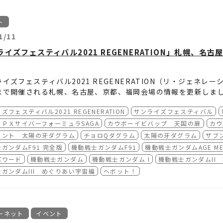
ト
1/11
ライズフェスティバル2021 REGENERATION」札幌、
イズフェスティバル2021 REGENERATION（リ・ジェネレー
まで開催される札幌、名古屋、京都、福岡会場の情報を更新しま
各ページをご覧ください。
ズフェスティバル2021 REGENERATION
サンライズフェスティバル
ライズフェスティバル2021 REGENERATION」札幌会場​
トは11月14日（日）よりインターネットと劇場窓口で販売いたし
ＰＸサイバーフォーミュラSAGA
カウボーイビバップ 天国の扉
カウ
／作品】
メント 太陽の牙ダグラム
チョロQダグラム
太陽の牙ダグラム
ザブ
年11月19日（金）
ラブライブ！ μ's Live in Theater [無発声応
ガンダムF91 完全版
機動戦士ガンダムF91
機動戦士ガンダムAGE MEM
年11月19日（金）
『新世紀GPXサイバーフォーミュラ』シリーズ
パワード
機動戦士ガンダム
機動戦士ガンダム I
機動戦士ガンダムII
年11月20日（土）
カウボーイビバップ 天国の扉
ライズフェスティバル2021 REGENERATION」名古屋会場​
ガンダムIII めぐりあい宇宙編
ヘボット！
年11月20日（土）
ドキュメント 太陽の牙ダグラム、チョロQダグ
年11月21日（日）
機動戦士ガンダムF91 完全版 [4K]
／作品】
年11月21日（日）
おんがく!!～ルネッサンス！主題歌キラキラ応
年11月19日（金）
ラブライブ！ μ's Live in Theater [無発声応
年11月22日（月）
機動戦士ガンダムAGE MEMORY OF EDEN
年11月19日（金）
『新世紀GPXサイバーフォーミュラ』シリーズ
ーネット
イベント
年11月22日（月）
ブレンパワード
年11月20日（土）
カウボーイビバップ 天国の扉