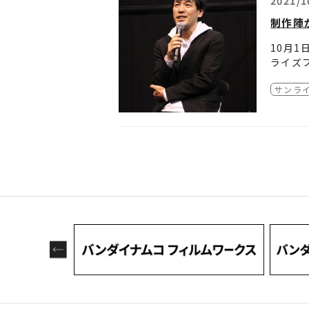
2021/1
2021
て、い
2021
制作陣
のワー
2021
お願い
2021
10月
2021
ライズフ
2021
イバーズ
と、今
サンライ
第22
※全公
第24
その後
第25
をセレ
調整に
第26話「
のが上
さらに
そして
ーが登
丸 －再
この記
詳細は
最後に
まずは
池谷
う質問