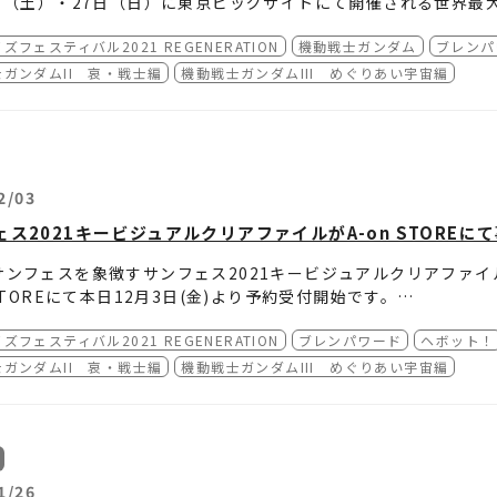
日（土）・27日（日）に東京ビッグサイトにて開催される世界最大級の
」内のバンダイナムコ グループブースにて、「サンフェス2021キ
A-on STOREの通販にも「サンフェス2021キービジュアル
ズフェスティバル2021 REGENERATION
機動戦士ガンダム
ブレンパ
9:00～4月20日（水）23:59となっていますので、この機会
meJapan 2022 バンダイナムコ グループブース特設ページ
e Japan 2022 A-on STORE物販カタログ / 通販ページ
ガンダムII 哀・戦士編
機動戦士ガンダムIII めぐりあい宇宙編
ンフェス2021キービジュアルクリアファイル」は、通販ページの
ーナーにございます。
2/03
ェス2021キービジュアルクリアファイルがA-on STOREに
サンフェスを象徴すサンフェス2021キービジュアルクリアファイ
 STOREにて本日12月3日(金)より予約受付開始です。
ズフェスティバル2021 REGENERATION
ブレンパワード
ヘボット！
の機会に手に入れてください!!
//a-onstore.jp/item/item-1000222529/
ガンダムII 哀・戦士編
機動戦士ガンダムIII めぐりあい宇宙編
1/26