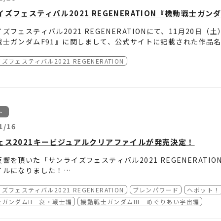
イズフェスティバル2021 REGENERATION『機動戦士ガ
ズフェスティバル2021 REGENERATIONにて、11月20日
戦士ガンダムF91』に関しまして、公式サイトに記載された作品
詫び申し上げますとともに、下記の通り訂正させていただきます
ズフェスティバル2021 REGENERATION
箇所
イズフェスティバル2021 REGENERATION」公式サイト
ガンダムF91 完全版
ト
1/16
ガンダムF91
ェス2021キービジュアルクリアファイルが発売決定！
日／該当劇場
響を頂いた「サンライズフェスティバル2021 REGENERAT
0日（土）／T・ジョイ博多
イルになりました！
1日（日）／ミッドランドスクエア シネマ、MOVIX京都
シネマズ 梅田
限りがございますので、ご了承ください。
（11/17(水)，11/18(土)）、
MOVIX京都
（11/19(
ズフェスティバル2021 REGENERATION
ブレンパワード
ヘボット！
(金)～11/25(木)）にてご購入頂けます。
通販実施予定。
いただきましたお客様、ならびに関係者の皆様に、ご迷惑をおか
ガンダムII 哀・戦士編
機動戦士ガンダムIII めぐりあい宇宙編