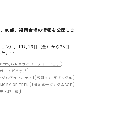
名古屋、京都、福岡会場の情報を公開しま
ション）」11月19日（金）から25日
した。
新世紀ＧＰＸサイバーフォーミュラ
ます。
ボーイビバップ
ングルグラフィティ
戦闘メカ ザブングル
援上映]
ORY OF EDEN
機動戦士ガンダムAGE
 哀・戦士編
ラム、ザブングルグラフィティ
援上映編～
援上映]