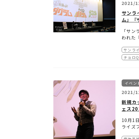
■
「サン
2021
2021/1
2021
2021
2021
サンラ
【日程
2021
2021
ム』『
2021
2021
2021
2021
2021
「サンラ
2021
2021
2021
われた
■
「サン
2021
2021
された
2021
2021
※全公
サンラ
掲載し
【日程
2021
2021
どうぞ
2021
チョロ
2021
2021
【会場
2021
2021
2021
札幌シ
グラン
2021
2021
2021
HOシ
2021
2021
イベン
2021
※全公
2021
日時：2
2021
2021/1
2021
上映劇場
2021
【会場
2021
新規カ
（ゲス
ミッド
2021
ェス20
※全公
※全公
10月
【会場
ライズフ
T・ジ
【会場
その最
魔神英