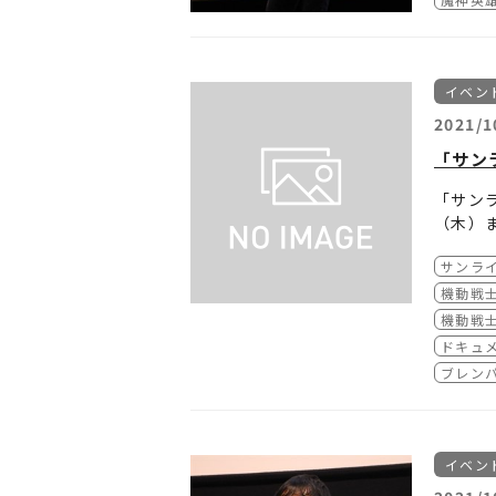
MOVI
別編集
上映後
ズ・宮
この記
イベン
2021/1
「サン
「サンラ
（木）
詳細は
■
「サン
サンライ
まずは
チケッ
【日程
機動戦士
2021
機動戦士
神志那
2021
【会場
ドキュ
「特別
2021
TOHO
かった
ブレン
2021
よ、元
次に池
2021
ゃうの
2021
きてた
池谷
2021
イベン
点で最
「Yo
2021
んじゃ
那監督