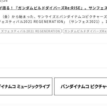
0/26
年11月13日（土）
ドキュメント 太陽の牙ダグラム、チョロQダグ
ろいろ模索しながら形になったのが今作だと思います。ただひとつ
年11月14日（日）
おんがく!!～ルネッサンス！主題歌シャカシャ
が語る！『ガンダムビルドダイバーズRe:RISE』。サンフェス
ルドでの新しいキャラクターたちの会話や何か物語などを見せら
年11月15日（月）
ブレンパワード
して入れてもらったというところがあります」
▲サンライズ制作担当：池谷浩臣プロデ
年11月16日（火）
『新世紀GPXサイバーフォーミュラ』シリーズ
1日（金）から始まった、サンライズとバンダイナムコピクチャー
年11月17日（水）
ヘボット！
ェスティバル2021 REGENERATION」（サンフェス2021
年11月18日（木）
銀魂
Re:RISE』より、
回の特別編集版での制作や構成における貴重な話が語られました
ズフェスティバル2021 REGENERATION
ガンダムビルドダイバーズRe:R
話「刻限のゼルトザーム」
演、ゲストトークショーの実施はございません。あらかじめご了
話「ビルドダイバーズ」
もメディアミックスでの話や新規カットやキャラクター、今作にお
話「僕が描く未来（あした）へ」
クト上映。
おける大変さ、クラマの登場におけるファンサービスカットなど
Re:RISE」
映の2日前だという驚きの話も飛び出し、客席からは大きな拍手
、上映後にはゲストとして、綿田慎也監督、シリーズ構成のむと
イベントの半ばで告知コーナーに移ると、なんと今イベントで上映
壇し、サンライズ・早川春菜さんの司会進行によるトークイベン
会－』のBlu-ray発売と、 2022年1月7日（金）からの3週
事では、新宿ピカデリーで開催された本イベントのレポートをお
▲司会進行：サンライズ・早川春
『魔神英雄伝ワタル 七魂の龍神丸 －再会－』
特設サイトをご覧く
▲綿田慎也監督
神志那監督と池谷プロデューサー から、
じめに、「今回上映した回で注目してほしいポイントやこだわっ
に対し、