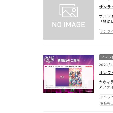
サンラ
サンライ
『機動
深くお
サンライ
■訂正
「サンラ
【誤】
機動戦士
イベン
【正】
2021/1
機動戦士
サンフ
■上映
大きな反
11月2
アファ
11月2
TOHO
※数に
サンライ
1/19
※事後
ご鑑賞
機動戦士