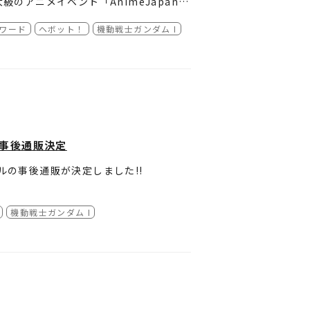
アニメイベント「AnimeJapan 2
ービジュアルクリアファイル」が発売され
クリアファイル」が登場。受注期間は3月26
ワード
ヘボット！
機動戦士ガンダム I
をお見逃しなくご利用ください！
『機動戦士ガンダム 閃光のハサウェ
て事後通販決定
ルの事後通販が決定しました!!
機動戦士ガンダム I