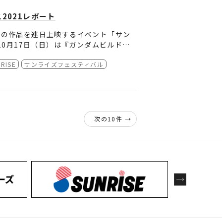
ラム、ザブングルグラフィティ
お願いしたのが、絵にできなかった2つ
カ応援上映編～
2021レポート
れたらいいなと思って、少し強引ですが
ューサー
ズの作品を連日上映するイベント「サン
）。10月17日（日）は『ガンダムビルドダ
。
ISE
サンライズフェスティバル
承下さい。
ける尺 （※上映時間の長さのこと）の
話が展開され、さらに、今作が完成した
が贈られました。
うやすゆきさん、岡本拓也プロデューサ
された『魔神英雄伝ワタル 七魂の龍神
トも開催されました。
次の10件 →
間限定劇場上映決定が発表されました。
届けします。
菜
ださい。
たところなどをお聞かせください」とい