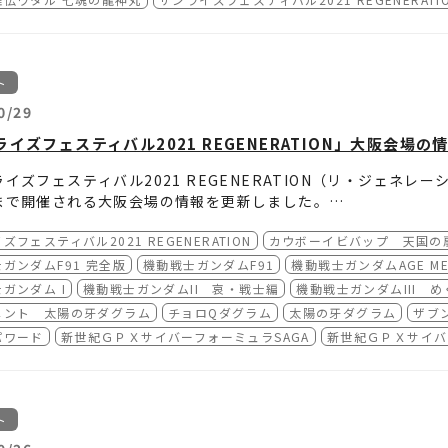
X京都
版、『魔神英雄伝ワタル 七魂の龍神丸 －再会－』でした。
にはゲストとして、神志那弘志監督とサンライズ制作担当・池谷
村航の司会進行によるトークイベントも開催されました。
事では、グランドシネマサンシャイン池袋で開催された本イベン
ト
0/29
▲神志那弘志監督
ライズフェスティバル2021 REGENERATION」大阪会場
イズフェスティバル2021 REGENERATION（リ・ジェネレー
▲司会進行：サンライズ・宮村
まで開催される大阪会場の情報を更新しました。
各ページをご覧ください。
ライズフェスティバル2021 REGENERATION」大阪会場
ズフェスティバル2021 REGENERATION
カウボーイビバップ 天国の
じめに神志那監督から、今回上映した特別編集版を制作するにあ
トは各ご鑑賞日の5日前からインターネットと劇場窓口で販売いた
／作品】
ガンダムF91 完全版
機動戦士ガンダムF91
機動戦士ガンダムAGE MEM
年11月5日（金）
ラブライブ！ μ's Live in Theater [無発声応援
ガンダム I
機動戦士ガンダムII 哀・戦士編
機動戦士ガンダムIII 
年11月6日（土）
】
カウボーイビバップ 天国の扉
メント 太陽の牙ダグラム
チョロQダグラム
太陽の牙ダグラム
ザブ
編集版を制作するうえで、どこを削って、どこに新作を追加する
年11月7日（日）
シネマズ 梅田
機動戦士ガンダムF91 完全版 [4K]
です。何を視点に話を作っていくか。（YouTube配信版では）
パワード
新世紀ＧＰＸサイバーフォーミュラSAGA
新世紀ＧＰＸサイバ
年11月8日（月）
機動戦士ガンダムAGE MEMORY OF EDEN
々そうじゃなかったのを僕が勝手に変えたんですけど。ドバズダ
谷プロデューサーから
年11月9日（火）
機動戦士ガンダム（劇場版） [4K]
で、最後のお別れのシーンに『虎王がいないなー』と思って。今
年11月10日（水）
機動戦士ガンダムⅡ 哀・戦士編 [4K]
ので、『虎王が締めるとこがない！』と思って虎王のモノローグ
年11月11日（木）
機動戦士ガンダムⅢ めぐりあい宇宙編 [4K]
ト
初から作り直していくと新作ばかりになってしまうので、脚本の
uTube配信版の9話のラストシーンに関しては、コンテを見て『
年11月12日（金）
ラブライブ！ μ's Live in Theater [無発声応
ないか』と言われて『－再会－』は龍神丸視点の新作カットを中
とお話ししたときに『ラストは戦部ワタルと虎王で締めるのはどう