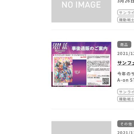
3月26
022
さらに、
サンライ
ます！
日（土）
⇒Ani
⇒Anim
機動戦士
※「サ
イ』コ
商品
2021/1
サンフ
今年の
A-on
サンライ
ぜひこ
https:
機動戦士
その他
2021/1