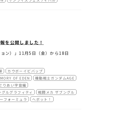
浩臣プロデューサーが登壇し、サンライ
トのレポートをお届けします。
の情報を公開しました！
ション）」11月5日（金）から18日
航
扉
カウボーイビバップ
たって考えたことが語られました。
します。
ORY OF EDEN
機動戦士ガンダムAGE
上映]
めぐりあい宇宙編
ングルグラフィティ
戦闘メカ ザブングル
かっていうところを考えるのが一番難し
虎王視点で物語を終わらせちゃったんです
ーフォーミュラ
ヘボット！
ーを倒した時点で虎王が翔龍子に戻っち
作ではストーリー上、虎王がリードして
で終わらせる形にしました。ただ虎王視
永井真吾さんに『龍神丸視点の方がいい
こう来たか！』とびっくりしました。神志
援上映]
心にした構成になりました」
だろう？』 という話もいただいてい