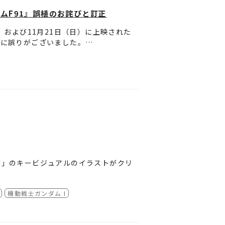
ンダムF91』誤植のお詫びと訂正
（土）および11月21日（日）に上映された
名に誤りがございました。
。
ION」のキービジュアルのイラストがクリ
金)～11/25(木)）、
Ｔ・ジョイ博多
（1
機動戦士ガンダム I
けしたことを深くお詫び申し上げます。