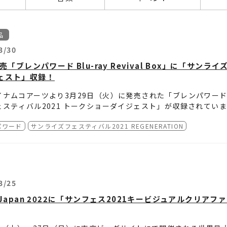
品
3/30
発売「ブレンパワード Blu-ray Revival Box」に「サン
ェスト」収録！
ナムコアーツより3月29日（火）に発売された「ブレンパワード Blu-
ェスティバル2021 トークショーダイジェスト」が収録されてい
パワード
サンライズフェスティバル2021 REGENERATION
ショーは、数々のアニメーションを制作してきたサンライズが映
ンライズフェスティバル」の一環として、2021年10月15日（
パワード Blu-ray Revival Box」、ぜひご覧ください！
悠季監督、宇都宮比瑪役の村田秋乃さん、展覧会「富野由悠季の
基さんが登壇しました。
詳細は、
『ブレンパワード』公式サイト
をご確認ください。
3/25
eJapan 2022に「サンフェス2021キービジュアルクリア