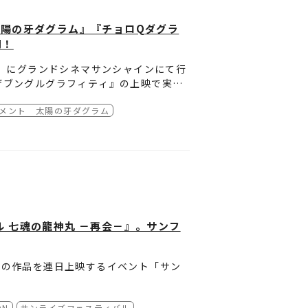
ラム、ザブングルグラフィティ
発声応援上映]
ント太陽の牙ダグラム』『チョロQダグラ
援上映編～
開！
援上映]
日（土）にグランドシネマサンシャインにて行
ザブングルグラフィティ』の上映で実施
ラム、ザブングルグラフィティ
ントのレポートをサンライズワールドに
発声応援上映]
承下さい。
メント 太陽の牙ダグラム
援上映編～
上映は2021年11月13日（土）にTO
カ応援上映編～
発声応援上映]
発声応援上映]
承下さい。
 七魂の龍神丸 －再会－』。サンフ
承下さい。
承下さい。
ズの作品を連日上映するイベント「サン
 七魂の龍神丸』に新規カットを追加した特
ON
サンライズフェスティバル