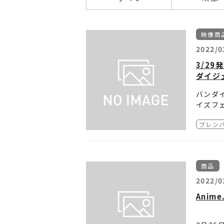
映像商
2022/0
3/29
ダイジ
バンダイ
イズフ
ブレン
トーク
典「サ
「ブレン
富野由
商品
の若松
商品の
2022/0
Anim