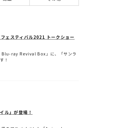
ライズフェスティバル2021 トークショー
ray Revival Box」に、「サンラ
ます！
画館とタッグを組んでお届けする夢の祭
金）に新宿ピカデリーで実施されたもの。
世界」企画チーム・ブレンパワード担当
ファイル」が登場！