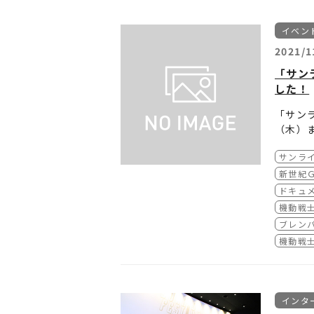
イベン
2021/1
「サン
した！
「サンラ
（木）
詳細は
サンライ
■
「サン
チケッ
新世紀Ｇ
【日程
ドキュ
2021
機動戦士
2021
ブレン
2021
■
「サン
機動戦士
2021
2021
【日程
2021
2021
2021
2021
インタ
2021
2021