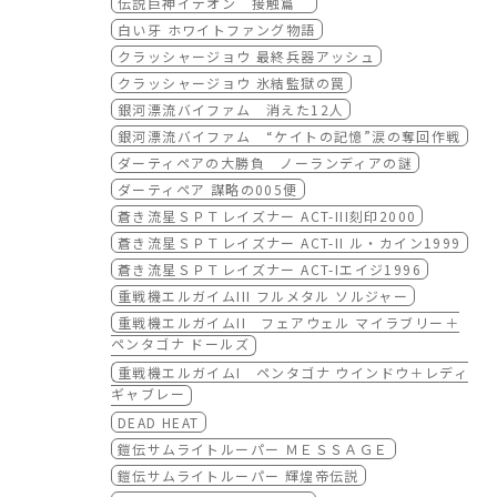
40作品の配信が見放題でスタートしました！
伝説巨神イデオン 接触篇
今年放送30周年を迎える『魔動王グランゾー
白い牙 ホワイトファング物語
ト』の他、
クラッシャージョウ 最終兵器アッシュ
GWのこの機会に不朽の名作たちを余すことな
クラッシャージョウ 氷結監獄の罠
くお楽しみください!!
銀河漂流バイファム 消えた12人
<
特設ページ>
銀河漂流バイファム “ケイトの記憶”涙の奪回作戦
https://www.b-ch.com/contents/feat_su
ダーティペアの大勝負 ノーランディアの謎
nrise_ova/
ダーティペア 謀略の005便
<4
月26日 見放題配信開始作品一覧>
蒼き流星ＳＰＴレイズナー ACT-III刻印2000
伝説巨神イデオン 接触篇／発動篇
蒼き流星ＳＰＴレイズナー ACT-II ル・カイン1999
白い牙 ホワイトファング物語
蒼き流星ＳＰＴレイズナー ACT-Iエイジ1996
劇場版 クラッシャージョウ
重戦機エルガイムIII フルメタル ソルジャー
クラッシャージョウ 氷結監獄の罠
重戦機エルガイムII フェアウェル マイラブリー＋
クラッシャージョウ 最終兵器アッシュ
ペンタゴナ ドールズ
銀河漂流バイファム 消えた12人
重戦機エルガイムI ペンタゴナ ウインドウ＋レディ
銀河漂流バイファム ”ケイトの記憶”涙の奪回
ギャブレー
作戦!!
ダーティペアの大勝負 ノーランディアの謎
DEAD HEAT
ダーティペア 謀略の005便
鎧伝サムライトルーパー ＭＥＳＳＡＧＥ
蒼き流星SPTレイズナー ACT-I エイジ1996
鎧伝サムライトルーパー 輝煌帝伝説
蒼き流星SPTレイズナー ACT-II ル・カイン19