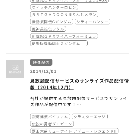
機動戦士ガンダム 逆襲のシャア

機動戦士ΖガンダムIII -星の鼓動は愛-

◆ auビデオパス
http://www.videopass.j
ウィッチハンターロビン
機動戦士Ζガンダム0083 STARDUST MEMORY

p/
機動戦士Ζガンダム -星を継ぐ者-

ＢＲＩＧＡＤＯＯＮまりんとメラン
◆ J:COMオンデマンド メガパック
【2月1日からの配信作品】
[New!]
http://w
機動戦士ΖガンダムII -恋人たち-

ww.jcom.co.jp/service/tv/ondemand/meg
機動武闘伝Gガンダム
シティーハンター
機動戦士ΖガンダムIII -星の鼓動は愛-

ウィッチハンターロビン

apack.html
魔神英雄伝ワタル
機動戦士Vガンダム

BRIGADOON まりんとメラン

新世紀ＧＰＸサイバーフォーミュラ
∀ガンダム

まじめにふまじめかいけつゾロリ ゼッコーチ
劇場版機動戦士Ｚガンダム
銀河漂流バイファム(※)

ョー編

クラスターエッジ(※)

クロスアンジュ 天使と竜の輪舞

【配信中作品】
◆auアニメパス
https://animepass.auon
宇宙をかける少女

アイカツ！

映像配信
e.jp/
TIGER & BUNNY

ガンダムビルドファイターズ

【2月5日配信開始】
[New!]
2014/12/01
伝説巨神イデオン

機動武闘伝Gガンダム(※)

ラブライブ！
伝説の勇者ダ・ガーン(※)

クロスアンジュ 天使と竜の輪舞

見放題配信サービスのサンライズ作品配信情
【配信中作品】
覇王大系リューナイト アデュー・レジェンド
シティーハンター(※)

報（2014年12月）
TIGER & BUNNY
I・II・ファイナル(※)

バディ・コンプレックス

各社が提供する見放題配信サービスでサンライ
バトルスピリッツ ブレイヴ

バディ・コンプレックス 完結編

ズ作品が配信中です！
新世紀GPXサイバーフォーミュラSAGA

ファイ・ブレイン ～神のパズル 宿敵！レイツ
■見放題配信サービスのサンライズ作品
各サービスの会員の方はぜひご覧ください。
ェル編(※)

◆Hulu
http://www.hulu.jp/
配信情報（2014年12月）
※入会方法等は各サービスサイトをご覧くださ
銀河漂流バイファム
クラスターエッジ
【配信中作品】
【12月1日からの配信作品】
[New!]
い。
アイカツ！
伝説の勇者ダ・ガーン
◆ dアニメストア
銀河漂流バイファム
https://anime.dmkt-sp.
ガンダムビルドファイターズ
覇王大系リューナイト アデュー・レジェンドII
jp/
クラスターエッジ