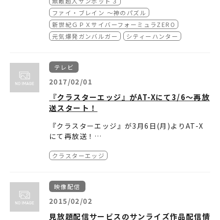
無敵超人ザンボット３
ファイ・ブレイン ～神のパズル
新世紀ＧＰＸサイバーフォーミュラZERO
元気爆発ガンバルガー
シティーハンター
テレビ
2017/02/01
『クラスターエッジ』がAT-Xにて3/6～再放
送スタート！
『クラスターエッジ』が3月6日(月)よりAT-X
にて再放送！
是非御覧ください。
『クラスターエッジ』
クラスターエッジ
■放送日時
3月6日(月)放送スタート
毎週（月）25:00～
毎週（水）17:00～
映像配信
毎週（土）9:00～
※週2話ずつ3回放送。
※25話の後にSecret Episodeを続けて放送。
2015/02/02
見放題配信サービスのサンライズ作品配信情
■放送局