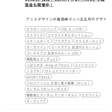
イスもご利用頂けます。
回はおためし無料)の見放題会員にご登録頂く
入場券
販売中
覧会も開催中！
ことで見放題対象作品をいつでも好きなだけお
※TVデバイスは見放題対象作品のみ対応。
公式サ
楽しみ頂けます。
http://www.anime-japan.jp
公式サイト
イト
アニメデザインの最高峰マッハ五五号のデザイ
https://www.b-ch.com
公式Tw
ンを紹介する『THE MACH55GO WORKS 55x
@animejapan_aj
（ハッシュタグ
itter
カウボーイビバップ
THE ビッグオー
20』が10月11日に発売！
Amazon、Amazon.co.jp、Fireおよび関連
大友克洋作品から「COWBOY BEBOP」「機動
【書籍情報】
スクライド
スクライドオルタレイション
する全てのロゴはAmazon.com, Inc.またはそ
戦士ガンダム サンダーボルト」まで長年アニ
■THE MACH55GO WORKS 55x20
スチームボーイ
プラネテス
クラスターエッジ
の関連会社の商標です。
メ・映画・音楽のデザインを行ってきたマッハ
※2018年3月25日（日）追記
ゼーガペイン
コードギアス 反逆のルルーシュ
五五号・上杉季明の仕事をまとめ、デザインの
仕様：B5判正寸（天地257mm×左右182m
「コードギアス 反逆のルルーシュ 木村貴宏箔押し
コードギアス 反逆のルルーシュR2
行程も含めて紹介するアニメファンからデザイ
m）／ソフトカバー／ 176ページ（Full Colo
【イベント情報】
念アートボード」は、大変好評につき完売となり
機動戦士ガンダムZZ
ナーまで必携の１冊です。
r）
■マッハ55号がデザインするアニメ・音楽・書
また、再販が決定いたしましたので、販売方法な
いばらの王 -King of Thorn-
コイ☆セント
定価：3,400円（税抜）
籍の世界20年展
イト
および
公式Twitter
などで後日お知らせいた
ノラゲキ!
ボトムズファインダー
また、東京・渋谷のGallery X BY PARCOにて
ISBN： 978-4-7562-4993-7 C3070
“THE MACH55GO WORKS 55x20”
展覧会も開催！ぜひ足をお運びください！
発売日：2017年10月11日
大友克洋から「COWBOYBEBOP」「機動戦士
会場：Gallery X BY PARCO （渋谷区宇田川町
SHORT PEACE
発売元：パイ インターナショナル
ガンダム サンダーボルト」まで
13-17 ）
クロスアンジュ 天使と竜の輪舞（ロンド）
http://pie.co.jp/search/detail.php?ID=49
期間： 09月23日(土) ～10月01日(日)
◆SHOHEI & 河村康輔トークショー
ガンダム Gのレコンギスタ
93
時間： 11時～20時
9月26日（火）19時～20時 （入場無料）
機動戦士ガンダム サンダーボルト
ヒピラくん
◆渡辺信一郎トークショー
ダーティペア
9月29日（金） 19時～20時（入場無料）
◆大友克洋トークショー