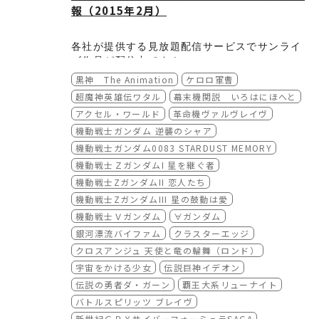
報（2015年2月）
AT-X
http://www.at-x.com/
各社が提供する見放題配信サービスでサンライ
ズ作品が配信中です！

各サービスの会員の方はぜひご覧ください。

黒神 The Animation
ケロロ軍曹
■見放題配信サービスのサンライズ作品
※入会方法等は各サービスサイトをご覧くださ
配信情報（2015年2月）
超魔神英雄伝ワタル
幕末機関説 いろはにほへと
い。

◆ dアニメストア
【2月1日からの配信作品】
https://anime.dmkt-sp.
[New!]
アクセル・ワールド
革命機ヴァルヴレイヴ
jp/
機動戦士ガンダム 逆襲のシャア
黒神 The Animation

機動戦士ガンダム0083 STARDUST MEMORY
ケロロ軍曹（5thシーズン）

機動戦士ＺガンダムI 星を継ぐ者
超魔神英雄伝ワタル

幕末機関説いろはにほへと

機動戦士ZガンダムII 恋人たち
ラブライブ！

機動戦士ZガンダムIII 星の鼓動は愛
◆ dビデオ
https://video.dmkt-sp.jp
機動戦士Ｖガンダム
∀ガンダム
【配信中作品】

【配信中作品】
銀河漂流バイファム
クラスターエッジ
アイカツ！

クロスアンジュ 天使と竜の輪舞（ロンド）
アクセル・ワールド

アイカツ！

革命機ヴァルヴレイヴ 1st SEASON

ガンダム Gのレコンギスタ

宇宙をかける少女
伝説巨神イデオン
革命機ヴァルヴレイヴ 2nd SEASON

機動戦士ガンダム 逆襲のシャア

伝説の勇者ダ・ガーン
覇王大系リューナイト
ガンダム Gのレコンギスタ

機動戦士Ζガンダム -星を継ぐ者-

バトルスピリッツ ブレイヴ
ガンダムビルドファイターズ

機動戦士ΖガンダムII -恋人たち-

新世紀ＧＰＸサイバーフォーミュラSAGA