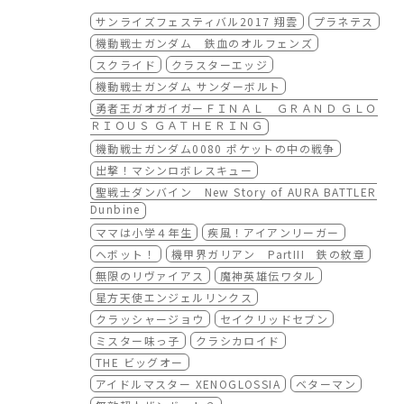
本日公式サイトをオープンしました。
サンライズフェスティバル2017 翔雲
プラネテス
日程、上映作品、チケット情報など掲載してい
ますので、是非チェックして下さい！
■
サンライズフェスティバル2017 翔雲 公式
機動戦士ガンダム 鉄血のオルフェンズ
サイト
スクライド
クラスターエッジ
http://www.sunrise-inc.co.jp/sunfes/
機動戦士ガンダム サンダーボルト
勇者王ガオガイガーＦＩＮＡＬ ＧＲＡＮＤ ＧＬＯ
ＲＩＯＵＳ ＧＡＴＨＥＲＩＮＧ
機動戦士ガンダム0080 ポケットの中の戦争
出撃！マシンロボレスキュー
聖戦士ダンバイン New Story of AURA BATTLER
Dunbine
ママは小学４年生
疾風！アイアンリーガー
ヘボット！
機甲界ガリアン PartIII 鉄の紋章
無限のリヴァイアス
魔神英雄伝ワタル
星方天使エンジェルリンクス
クラッシャージョウ
セイクリッドセブン
ミスター味っ子
クラシカロイド
THE ビッグオー
アイドルマスター XENOGLOSSIA
ベターマン