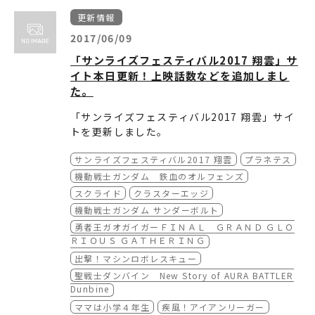
サラウンド変更のお知らせを追加
44話サブタイトルを追加
最終商品版に切り替え
----------------------------------------
WEB：8/3(木)18:00より販売開始
更新情報
新宿ピカデリー上映作品のチケットの発売がい
窓口：8/4(金)劇場オープン時より販売開始
・9/9『THEビッグオー』
・8/24『機甲界ガリアン 鉄の紋章』
・『ヘボット！』
よいよ下記よりスタートします。
※インターネット販売でチケットが完売した場
買い逃しの無いようにお早めにご購入下さい！
2017/06/09
ゲストに さとうけいいちさんを追加
司会に竹田裕一郎さんを追加
発売日を追加
合、劇場窓口での販売はございません。
「サンライズフェスティバル2017 翔雲」サ
入場者プレゼントを追加
イト本日更新！上映話数などを追加しまし
・9/4『星方天使エンジェルリンクス』
・グッズページ記載の全商品のオンライン販売
た。
・9/16『シティーハンター』
入場者プレゼント告知、プレゼント抽選会告知
が決定!
ゲストに北条 司さんを追加
を追加
案内文を記載
「サンライズフェスティバル2017 翔雲」サイ
トを更新しました。
・9/12『無敵超人ザンボット３』
■
アンケート
プレゼント抽選会告知を追加
サンライズフェスティバル2017 翔雲
プラネテス
『ファイ・ブレイン ～神のパズル』上映話数投
票を追加
是非チェックして下さい！
機動戦士ガンダム 鉄血のオルフェンズ
※投票期間 6月9日（金）12:00～6月23日
スクライド
クラスターエッジ
（金）23:59
機動戦士ガンダム サンダーボルト
勇者王ガオガイガーＦＩＮＡＬ ＧＲＡＮＤ ＧＬＯ
■
イベント概要
ＲＩＯＵＳ ＧＡＴＨＥＲＩＮＧ
・協賛を追加
出撃！マシンロボレスキュー
聖戦士ダンバイン New Story of AURA BATTLER
■
スケジュール
Dunbine
・イベントタイトル/ゲスト/上映話数を追加
ママは小学４年生
疾風！アイアンリーガー
・HD/SD/35mmと音声マークを追加