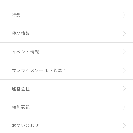
ファイ・ブレイン ～神のパズル オルペウス・
e.jp/
オーダー編 *
【12月4日配信開始】
[New!]
TIGER & BUNNY
*印の作品は12月31日配信終了
特集
◆Hulu
http://www.hulu.jp/
【12月4日配信開始】
[New!]
作品情報
TIGER & BUNNY
魔神英雄伝ワタル ※HDリマスター素材による
【12月25日配信開始】
[New!]
HD配信
ケロロ軍曹 1stシーズン
イベント情報
【配信中作品】
アイカツ！
ガンダムビルドファイターズ
サンライズワールドとは？
機動戦士ガンダムSEED HDリマスター ※HD配
信
バディ・コンプレックス
◆ バンダイチャンネル アニメ特撮見放題
htt
運営会社
p://www.b-ch.com/contents/feat_month
【12月26日からの追加作品】
[New!]
ly/
最強銀河 究極ゼロ ～バトルスピリッツ～（第1
話～第25話）
権利表記
【配信中作品】
下記の一覧で「見放題」と記載されている作品
お問い合わせ
http://www.b-ch.com/brand/ttl_list.php?