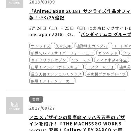
2018/03/09
装甲騎兵ボトムズ 孤影再び
エスカフローネ
「AnimeJapan 2018」サンライズ作品オ
め組の大吾 火事場のバカヤロー
報！※3/25追記
カウボーイビバップ 天国の扉
舞-乙HiME Zwei
3月24日（土）・25日（日）に東京ビッグサイト
舞-乙HiME ０～S.ifr～
meJapan 2018」の、「
バンダイナムコ グルー
クラスターエッジ（Secret Episode）
ブースNo.J74）
」にてサンライズのオフィシャル
カラフル
サンライズ
矢立文庫
機動戦士ガンダム
コードギ
す。
いばらの王 -King of Thorn-
新アイテムも登場するのでぜひお立ち寄り下さい
新世紀ＧＰＸサイバーフォーミュラ
ガンヘッド
クラ
ねらわれた学園
セイクリッドセブン
ベターマン
ママは小学４年生
セイクリッドセブン 銀月の翼
BNP作品アイテムは
こちら
をご覧ください！
出撃！マシンロボレスキュー
ミスター味っ子
機甲
劇場版 TIGER & BUNNY -The Beginning-
星方天使エンジェルリンクス
革命機ヴァルヴレイヴ
劇場版 TIGER & BUNNY -The Rising-
AnimeJapan 2018
疾風！アイアンリーガー
メインエリア 2018年3月24日（土
既に見放題配信中のTVシリーズ、及びその他
0：00～17：00 ※最終入場16:30
のOVA・劇場版作品についてはバンダイチャン
日程
ビジネスエリア 2018年3月22日（
書籍
ネル公式サイトをご確認ください。
1：00～17：00 ※最終入場16:30
■バンダイチャンネル サービス概要
2017/09/27
3,800作品を超えるアニメ作品をパソコン/スマ
東京ビッグサイト
（東京都江東区有明
アニメデザインの最高峰マッハ五五号のデザ
ートフォン/タブレットで視聴可能な他、Appl
会場
メインエリア 東展示棟 東1-8ホー
インを紹介！『THE MACH55GO WORKS
eTV/Amazon Fire TVシリーズなどのTVデバ
各動画は個別に課金頂くほか、月額1,080円(初
ビジネスエリア 会議棟1Fレセプシ
55x20』発売！Gallery X BY PARCO で展