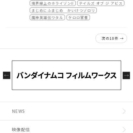
機動戦士ガンダムSEED HDリマスター
※HD配
境界線上のホライゾンII
テイルズ オブ ジ アビス
TIGER & BUNNY
【12月31日配信終了】
信
◆ バンダイチャンネル アニメ特撮見放題
まじめにふまじめ かいけつゾロリ
htt
伝説の勇者ダ・ガーン
劇場版 機動戦士ガンダム
ケロロ軍曹 1stシーズン
p://www.b-ch.com/contents/feat_month
覇王大系リューナイト アデュー・レジェンド
劇場版 機動戦士ガンダムII 哀・戦士編
魔神英雄伝ワタル
ケロロ軍曹
TIGER & BUNNY
ly/
【配信中作品】
I・II・ファイナル
劇場版 機動戦士ガンダムIII めぐりあい宇宙編
バディ・コンプレックス
機動戦士ガンダムΖΖ
下記の一覧で「見放題」と記載されている作品
魔神英雄伝ワタル
◆ dビデオ
https://video.dmkt-sp.jp
※HDリマスター素材による
機動戦士ガンダムF91 完全版
http://www.b-ch.com/brand/ttl_list.php?
【12月5日からの配信作品】
[New!]
次の10件 →
HD配信
機動戦士ガンダムAGE
chdr_c=101
ガンダム Gのレコンギスタ
アイドルマスター XENOGLOSSIA
※毎週金曜12時更新。
*印の作品は12月31日配信終了
バトルスピリッツ 少年激覇ダン
※初回12月5日（金）は第1話・第2話同時配
新世紀GPXサイバーフォーミュラZERO
信。以後毎週1話ずつ配信。
無敵超人ザンボット3
【配信中作品】
◆ auビデオパス
http://www.videopass.j
劇場版 機動戦士ガンダム *
p/
【12月1日からの配信作品】
[New!]
劇場版 機動戦士ガンダムII 哀・戦士編 *
◆ J:COMオンデマンド メガパック
境界線上のホライゾンII
http://w
劇場版 機動戦士ガンダムIII めぐりあい宇宙編
ww.jcom.co.jp/service/tv/ondemand/meg
テイルズ・オブ・ジ・アビス
*
apack.html
まじめにふまじめ かいけつゾロリ
【配信中作品】
アイカツ！
アイカツ！
NEWS
SDガンダムフォース *
結界師 *
バディ・コンプレックス
◆auアニメパス
https://animepass.auon
映像配信