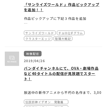
「サンライズワールド 」作品ピックアップ
を追加！！
作品ピックアップに下記３作品を追加
・チョロQダグラム
サンライズワールド
チョロQダグラム
・クラスターエッジ
・陰陽大戦記
クラスターエッジ
陰陽大戦記
どうぞご確認ください。
映像配信
2019/04/26
バンダイチャンネルにて、OVA・劇場作品
など40タイトルの配信が見放題でスター
ト！
放送中の新作アニメから不朽の名作まで、3,00
0作品以上のアニメを楽しめる動画配信サービ
伝説巨神イデオン 発動篇
ス
バンダイチャンネルにて、OVA・劇場作品など