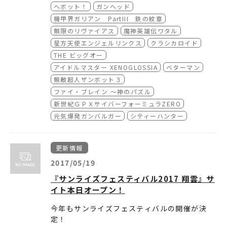
・8/21「疾風！アイアンリーガー 応援上映」
ヘボット！
ガンヘッド
に「応援上映について」を追加
機甲界ガリアン PartIII 鉄の紋章
・8/23『ガンヘッド』を追加
無限のリヴァイアス
魔神英雄伝ワタル
星方天使エンジェルリンクス
クラシカロイド
THE ビッグオー
アイドルマスター XENOGLOSSIA
ベターマン
無敵超人ザンボット３
ファイ・ブレイン ～神のパズル
新世紀ＧＰＸサイバーフォーミュラZERO
元気爆発ガンバルガー
シティーハンター
更新情報
2017/05/19
『サンライズフェスティバル2017 翔雲』サ
イト本日オープン！
今年もサンライズフェスティバルの開催が決
定！