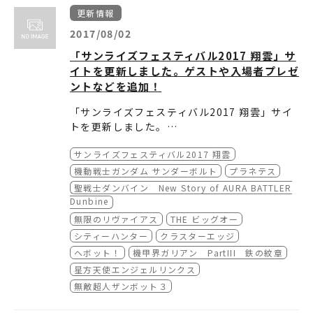
9月30日（土）19時～20時
更新情報
※詳細・参加条件はPARCO HP（
http://www.
parco-art.com/web/gallery-x/exhibition.
2017/08/02
php?id=1148
）をご確認ください。
「サンライズフェスティバル2017 翔雲」サ
イトを更新しました。ゲストや入場者プレゼ
ントなどを追加！
「サンライズフェスティバル2017 翔雲」サイ
トを更新しました。
サンライズフェスティバル2017 翔雲
■
MOBILE SUIT GUNDAM THUNDERBOLT
機動戦士ガンダム サンダーボルト
プラネテス
DESEMVER SKY English Information
聖戦士ダンバイン New Story of AURA BATTLER
・8/15『機動戦士ガンダムサンダーボルト DE
■
スケジュール オールナイト
Dunbine
CEMBER SKY』英語案内ページ
・8/11『プラネテス』
無限のリヴァイアス
THE ビッグオー
トレーラー映像第2弾を追加
プレゼント抽選会告知を追加
■
スケジュール レイトショー・通常上映
シティーハンター
クラスターエッジ
・8/14『クラスターエッジ』
ヘボット！
機甲界ガリアン PartIII 鉄の紋章
・8/19『聖戦士ダンバイン』
ゲストに峯岸 功プロデューサーを追加
■
グッズページ
星方天使エンジェルリンクス
ライブドローイング告知を追加
プレゼント抽選会告知を追加
無敵超人ザンボット３
・『疾風！アイアンリーガー』マフラータオル
・8/25『無限のリヴァイアス』
・8/22『ヘボット！』
デザイン