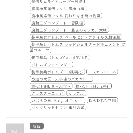
鎧伝サムライトルーパー外伝
99
真魔神英雄伝ワタル 魔神山編
蒼き流星SPTレイズナー ACT-III 刻印2000
魔神英雄伝ワタル 終わりなき時の物語
重戦機エルガイムI ペンタゴナ ウインドウ＋レ
魔動王グランゾート 冒険編
ディ ギャブレー
重戦機エルガイムII フェアウェル マイラブリー
魔動王グランゾート 最後のマジカル大戦
＋ペンタゴナ ドールズ
装甲騎兵ボトムズ ペールゼン・ファイルズ劇場版
重戦機エルガイムIII フルメタル ソルジャー
装甲騎兵ボトムズ レッドショルダードキュメント 野
ＤＥＡＤ ＨＥＡＴ
望のルーツ
鎧伝サムライトルーパー外伝
装甲騎兵ボトムズCase;IRVINE
鎧伝サムライトルーパー 輝煌帝伝説
ボトムズファインダー
鎧伝サムライトルーパー MESSAGE
装甲騎兵ボトムズ 孤影再び
エスカフローネ
真魔神英雄伝ワタル 魔神山編
め組の大吾 火事場のバカヤロー
魔神英雄伝ワタル 終わりなき時の物語
魔動王グランゾート 最後のマジカル大戦
舞-乙HiME 0～S.ifr～
舞-乙ＨｉME Zwei
魔動王グランゾート 冒険編
クラスターエッジ
カラフル
装甲騎兵ボトムズ レッドショルダードキュメン
いばらの王 -King of Thorn-
ねらわれた学園
ト 野望のルーツ
セイクリッドセブン 銀月の翼
装甲騎兵ボトムズ ペールゼン・ファイルズ 劇
場版
装甲騎兵ボトムズ Case;IRVINE
商品
ボトムズファインダー