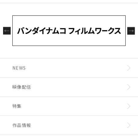
さん、
森田 成一（バーナビー・ブルックス Jr. 役）
バーナビー・ブルックス Jr.役 森田成一さんの
寿 美菜子（カリーナ・ライル/ブルーローズ
一言インタビュー映像もお届けいたします！
役）
楠 大典（アントニオ・ロペス/ロックバイソン
◆配信日時 ：2021年4月10日より、毎週土曜
役）
20時～ 配信 (※各話1週間アーカイブ予定)
伊瀬 茉莉也（ホァン・パオリン/ドラゴンキッ
◆配信サイト：
BN Pictures公式YouTubeチ
ド 役）
ャンネル
井上 剛（キース・グッドマン/スカイハイ 役）
太田 真一郎（マリオ 役）
NEWS
島﨑 信長（トーマス・トーラス/ヒーイズトー
マス 役）
千葉 翔也（仙石 昂/Mr. ブラック 役）
映像配信
楠木 ともり（ラーラ・チャイコスカヤ/マジカ
ルキャット 役）
特集
ワイルドタイガー（ヒーロースーツ）
バーナビー・ブルックス Jr.（ヒーロースー
ツ）
作品情報
加瀬 充子（監督）