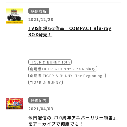
の部のコーナー紹介を終えると、まずは主役の
にキャラクター/ヒーローデザインが映し出さ
『TIGER & BUNNY 2』の新規描き下ろしイラ
ふたり、鏑木・T・虎徹/ワイルドタイガー役の
れると、キャストたちがサプライズで登場。ト
映像商品
ストを用いたグッズも多数登場！
平田広明、そしてバーナビー・ブルックス Jr.
ーマス・トーラス/ヒーイズトーマス役は島﨑
続いてもうひとつのメインイベントである、
イベントに向けていち早く手に入れたい方、そ
2021/12/28
役の森田成一が登場し、肘タッチで共にステー
信長が、仙石 昂/Mr.ブラック役は千葉翔也が、
プレイスメント企業の発表コーナーがスター
して『TIGER & BUNNY 2』のスタートが待ち
ジに立てた喜びを表現。続いて、寿美菜子、楠
ラーラ・チャイコスカヤ/マジカルキャット役
ト。今回、『タイバニ2』にプレイスメント企
TV&劇場版2作品 COMPACT Blu-ray
きれない方、
ぜひ気分高まるラインナップにご注目下さい！
大典、伊瀬茉莉也、井上剛らレギュラーメンバ
は楠木ともりが演じることが発表された。
業として参加するのは総勢54社。ジャンルを問
前半戦ラストは、『タイバニ2』の新作PVを
BOX発売！
ご予約はこちらから
ーたちが、それぞれのキャラクターの決め台詞
わない個性豊かな企業が勢揃いした。その企業
公開。新ヒーローの活躍シーンを交えたものと
https://shop.tsutaya.co.jp/anime/news/t
と共に登壇。津田健次郎と岡本信彦は参加でき
名が発表されるたびに、会場からはどよめきが
なっており、いよいよ配信開始が近づいている
b2peve/
なかったものの、ビデオメッセージでファンに
漏れることに。新ヒーローのプレイスメントも
ことを実感できる内容となっていた。さらに、
ここからは後半戦として、加瀬充子（監
感謝の言葉を述べていた。
発表されたほか、ワイルドタイガーとバーナビ
『タイバニ2』のエンディングテーマを「an
督）、西田征史（シリーズ構成・脚本・ストー
予約期間：12/24 12:00～1/31 23:59まで
ーが乗るダブルチェイサーに付くプレイスメン
o」が担当することが初めて公開され、本人の
リーディレクター）、桂正和（キャラクターデ
TIGER & BUNNY 10th
※商品のお届けは2/25を予定しています。
トの情報も解禁された。
コメントも流された。
ザイン、ヒーローデザイン）のメインスタッフ
劇場版TIGER & BUNNY -The Rising-
3名が出演。さらにMCとして、平田、森田も再
イベントもクライマックスに近づく中、UNI
※注意事項
劇場版 TIGER & BUNNY -The Beginning-
び登壇した。3名からは作品への意気込みだけ
SON SQUARE GARDENのライブセッティング
■イベント情報
・お一人様1商材・1会計あたり9点まで
TIGER ＆ BUNNY
でなく、初公開の裏話も。「作品を表す一文字
が完了するまでのお楽しみタイムとして、ヒー
【イベント名】「TIGER & BUNNY 2 Preciou
とは？」といった質問に答えるコーナーや、桂
ロースーツが会場前方から後方までトロッコで
そんな高まるテンションの中で、UNISON S
s EVE」
による新ヒーロースーツ解説といった、作品作
移動。観客は新しくなったスーツを間近で見る
QUARE GARDENのライブがスタート。これま
【開催日時】2022年3月12日(土)
『TIGER & BUNNY』10周年を記念してコンパ
映像配信
りにまつわる濃い話が展開された。最後は3名
ことができた。さらに、津田、岡本からのビデ
で『タイバニ』に提供してきた楽曲を中心とし
＜昼の部＞開場13時00分/開演14時00分
クト＆リーズナブルなCOMPACT Blu-ray BO
2021/04/03
から、「楽しみに待ちましょう。面白いと思う
オメッセージが流されたほか、観客全員でウェ
たメドレー（「harmonized finale」～「リ
ライブ終了後、再びキャスト陣とヒーローが
＜夜の部＞開場17時30分/開演18時30分
Xが発売決定！
詳細は
特設ページ
にて！
んで」（桂）、「みなさんの思いを汲んで作品
ーブを行い、会場の一体感は最高潮に。
ニアブルーを聴きながら」～「I wanna belie
舞台に上がり、フォトセッションタイムへ。そ
【開催場所】幕張メッセ イベントホール
今日配信の『10周年アニバーサリー特番』
を作ってきたので、よろしくお願いいたしま
ve、夜を行く」）と「オリオンをなぞる」が演
の後、キャスト陣から熱い意気込みと感謝のメ
【イベント公式サイト】
http://www.tigeran
【商品概要】
をアーカイブで何度でも！