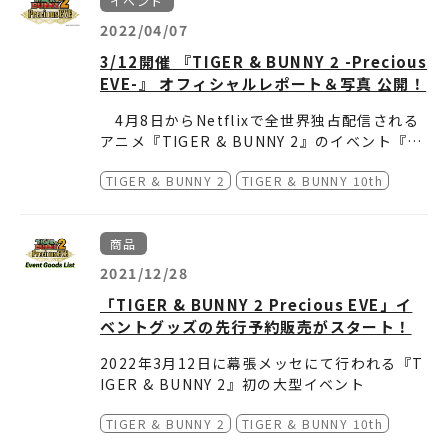
イベント
実施期間：2022年6月28日(火)10：00～
8月1日(月)23：59
2022/04/07
3/12開催 『TIGER & BUNNY 2 -Precious
詳細は下記特設サイトURLよりご確認お
EVE-』 オフィシャルレポート＆写真 公開！
願いいたします。
4月8日からNetflixで全世界独占配信される
https://event.bandainamco-am.co.jp/
アニメ『TIGER & BUNNY 2』のイベント『TI
namja/tigerandbunny2021revival
GER & BUNNY 2 -Precious EVE-』が、3月1
TIGER & BUNNY 2
TIGER & BUNNY 10th
2日に幕張メッセイベントホールで開催され
幕張メッセイベントホールで行われる『タイ
©BNP/T&B PARTNERS
た。昼夜2公演となった今回のイベントは、昼
バニ』のイベントとしては、2013年10月に開
の部では新ヒーローの発表やヒーローに付けら
催された『劇場版 TIGER & BUNNY -The Ris
商品
れる新たなプレイスメント企業の発表が行わ
ing- SUPER PRELUDE』以来、8年半ぶりの
開演に先立ち会場に流されたのは、「HERO
れ、夜の部では出演キャストによるスペシャル
開催となった『Precious EVE』。コロナ禍に
TV」のプロデューサー、アニエス・ジュベー
2021/12/28
朗読劇が披露された。どちらの公演にも、『TI
よる規制により、観客による声出しが全面的に
ルによるオリジナルナレーション。注意事項の
「TIGER & BUNNY 2 Precious EVE」イ
GER & BUNNY 2』のオープニングテーマを担
禁止となってしまったが、久々のイベントと
ほか、会場のモニタに表示されるQRコードを
オープニングを飾ったのは、ワイルドタイガ
ベントグッズの先行予約販売がスタート！
当するUNISON SQUARE GARDENが登場。こ
『タイバニ2』に対する高い期待感に会場中が
スマホで読み込み、スタンプを押すことで、映
ー＆バーナビー・ブルックス Jr.によるヒーロ
の日だけの特別メドレーや、『タイバニ2』の
包まれていた。また、全国の映画館でのライブ
像演出に参加できる試みについても説明が行わ
ースーツショー。『タイバニ2』に向けて新調
2022年3月12日に幕張メッセにて行われる『T
OPテーマをパフォーマンスし、会場を大いに
ビューイングや有料配信も用意され、様々な場
れた。
されたヒーロースーツStyle 3がここで初披露
IGER & BUNNY 2』初の大型イベント
沸かせた。オフィシャルレポートでは、昼公演
所からイベントを楽しめるようになっていた。
された。早速のサプライズ演出に、観客は拍手
「TIGER & BUNNY 2 Precious EVE」のグッ
を中心にレポートする。
やペンライトで応える。そこから今回のメイン
そしてここからは、本日のメインイベントの
TIGER & BUNNY 2
TIGER & BUNNY 10th
ズ事前通販をスタートしました！
MCを務めるマリオ役の太田真一郎が登壇。昼
ひとつ、新ヒーローの紹介に。大型スクリーン