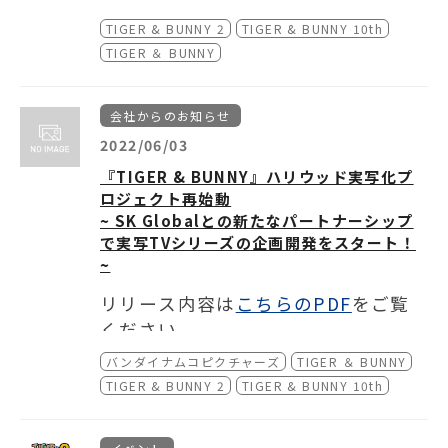
y in NAMJATOWN -REVIVAL-
」の開催
TIGER & BUNNY 2
TIGER & BUNNY 10th
昨年好評だった「
TIGER & BUNNY 10th
が決定しました。
TIGER ＆ BUNNY
Anniversary in NAMJATOWN
」がパワー
アップして帰ってきます。
インタラクティブカフェ「
T&B Lemonad
会社からのお知らせ
e Stand
」やミニゲームの復刻開催はもち
2022/06/03
ろん、リバイバル開催記念デザインのク
『TIGER & BUNNY』ハリウッド実写化プ
リアボトルやその他新オリジナルグッズ
【東京・池袋】NAMJATOWN(ナンジャ
ロジェクト再始動
が登場！また、同年開催した「
TIGER &
タウン)
~ SK Globalとの新たなパートナーシップ
BUNNY
キャラポップストア ～
WRAPPI
で実写TVシリーズの企画開発をスタート！
開催期間：2022年6月24日(金)～7月31日
NG GIFT FOR...
～」の景品ミニゲームや
~
(日)
オリジナルグッズもお楽しみいただけま
す。
リリース内容は
こちらのPDF
をご覧
【大阪・梅田】Hugood! from NAMJAT
ください。
OWN
開催期間：2022年8月10日(水)～8月28日
バンダイナムコピクチャーズ
TIGER ＆ BUNNY
(日)
TIGER & BUNNY 2
TIGER & BUNNY 10th
【インターネット通販】