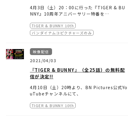
す」（西田）、「思いをこめました。ぜひ楽し
奏されたのち、ラストに『タイバニ2』のオー
ッセージが届けられ、昼の部は終了した。
dbunny.net/TB2/PreciousEVE/
●TIGER & BUNNY COMPACT Blu-ray BOX
みにしてください」（加瀬）と、それぞれメッ
プニングテーマとなる「kaleido proud fiest
直後に行われた夜の部は、キャストを中心と
価格 …￥16,500（10%税込）／￥15,00
4月3日（土）20：00に行った『TIGER & BU
セージを残してステージを降りた。
a」を本邦初披露。観客は総立ちで大いに盛り
した内容に。新ヒーロー3人を交えた出演キャ
≪プレリクエスト先行（抽選）≫
0（税抜）
●劇場版 TIGER & BUNNY COMPACT Blu-ra
NNY』10周年アニバーサリー特番を
上がった。
スト陣によるトークショーや、プレイスメント
受付期間：2021年12月24日（金）12：00〜2
収録内容 …TVシリーズ第1期・全25話
y BOX
BN Pictures公式YouTubeチャンネルにて一
発表の振り返りコーナーなどが繰り広げられ
こうして大盛況のうちに幕を閉じた『TIGER
022年1月10日（月・祝）23：59
TIGER & BUNNY 10th
価格 …￥5,500（10%税込）／￥5,000
定期間アーカイブいたします。
途中からご覧になった方も、まだご覧になって
た。さらに夜の部の目玉として、本イベント用
& BUNNY 2 -Precious EVE-』。『タイバニ
当落確認・入金期間：2022年1月14日（金）1
（税抜）
いない方も是非ご視聴下さい！
バンダイナムコピクチャーズのみ
に書き下ろされた朗読劇を5本連続で披露。タ
2』の配信が間近に迫ることもあり、観客のボ
5：00～1月17日（月）23：00
収録内容 …「劇場版 TIGER & BUNNY -The
イガー＆バーナビーによる掛け合いが存分に楽
ルテージが非常に高まっているのが感じられる
受付はこちら：
https://l-tike.com/tiger-bu
Beginning-」
◆配信サイト：
BN Pictures公式YouTubeチ
しめるものや、『The Rising』の舞台となっ
ものとなった。
nny2-preciouseve
「劇場版 TIGER & BUNNY -The
ャンネル
映像配信
たシーズンの授賞式にスポットを当てたショー
TIGER & BUNNY 2 -Precious EVE-
Rising-」
2021/04/03
トストーリーなど、これまでの作品本編ともリ
©BNP/T&B2 PARTNERS
ンクする盛りだくさんな内容となった。
＜日程＞
『TIGER & BUNNY』（全25話）の無料配
・2022年3月12日(土)
信が決定!!
【昼の部】 開場13時00分/開演14時00分
4月10日（土）20時より、BN Pictures公式Yo
【夜の部】 開場17時30分/開演18時30分
uTubeチャンネルにて、
TVシリーズ『TIGER & BUNNY』（全25話）
＜会場＞
TIGER & BUNNY 10th
の無料配信が決定しました！
幕張メッセ イベントホール
毎週1話ずつ配信いたします。
＜出演＞
毎回番組の最後には、
平田 広明（鏑木・T・虎徹/ワイルドタイガー
ワイルドタイガー／鏑木・T・虎徹役 平田広明
役）