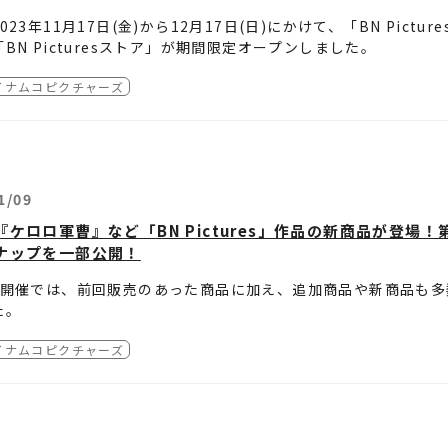
023年11月17日(金)から12月17日(日)にかけて、「BN Pic
BN Picturesストア」が期間限定オープンしました。
イナムコピクチャーズ
なる今回は、前回販売のあった商品に加え、追加商品や新商品も多数登
ーホルダー」や「ロゴTシャツ」のほか、作品のキービジュアル
たします。
11月17日(金)～12月17日(日) 10:00〜21:00
1/09
ケロロ軍曹』など「BN Pictures」作品の新商品が登場！第2
ナップを一部公開！
島区東池袋3-1-3
ャインシティ ワールドインポートマートビル3階
の開催では、前回販売のあった商品に加え、追加商品や新商品も
イナムコ Cross Store 東京」内
た。
は数に限りがございます。会期終了前に完売・品切れの際はご容
作品
イナムコピクチャーズ
画像はサンプル・イメージです。実際の商品仕様とは異なる場合
イカツ！シリーズ」
ター環境により、実物と多少異なって見える場合がございます。
魂」シリーズ
制限：お一人様1アイテム3個まで、ランダム商品は30個までとな
ラシカロイド」
ロロ軍曹』
ロロ軍曹」
「ホログラム缶バッジ」「アクリルスタンド」などが登場。
宮の烏」