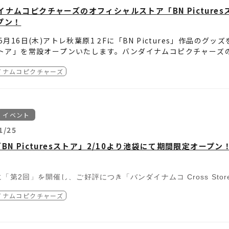
2024年6月21日(金)
イナムコピクチャーズのオフィシャルストア「BN Pictures
：銀魂オンシアター2D 一国傾城篇 パブミラー
内容
プン！
素材からアクリル素材に変更し再製造した商品と交換いたします
続き方法〕
年5月16日(木)アトレ秋葉原1 2Fに「BN Pictures」作品のグ
応に関しましては、本商品の製造を行っております株式会社トラ
sストア」を常設オープンいたします。バンダイナムコピクチャー
き受付終了日までに、下記お問い合わせフォームよりお手続きを
き受付終了日：2025年3月20日(木)
る初の常設リアル店舗にご期待ください。
元の商品をご返送いただいた後、交換商品の発送を行います。
ps://infotr.jp/
】
イナムコピクチャーズ
交換商品の発送開始は2025年5月を予定しております。
い合わせフォームの「お問い合わせ商品名」には「銀魂オンシア
ンに合わせて新商品も登場します。
期間限定開催でも人気を博した『ケロロ軍曹』の「トレーディン
ポスターコレクション」第二弾といった定番商品や、『TIGER &
イベント
番となる商品を追加されました。
1/25
軍曹 トレーディングミニアクリルスタンド 第三弾 全10種+1種
BN Picturesストア」2/10より池袋にて期間限定オープン
込880円
ダム商品になります
「第2回」を開催し、ご好評につき「バンダイナムコ Cross Sto
Pポスターコレクション 第二弾
魂オンシアター2D バラガキ編」
込2,800円
イナムコピクチャーズ
売のあった商品に加え、追加商品
ロロ誕生日イベント～気付けばアニメ20周年直前 であります～」
も登場予定です。
ER ＆ BUNNY フィルムフレームコレクション
下記の一部劇場グッズやイベント商品の事後物販も実施いたします
お買い求めできなかったお客様は、ぜひこの機会をご利用ください
商品ラインナップは続報をお待ち下さい。
込770円