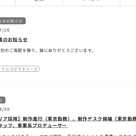
らのお知らせ
7/16
業のお知らせ
格別のご高配を賜り、誠にありがとうございます。
社バンダイナムコピクチャーズは、
期間を夏季休業とさせていただきます。
イナムコピクチャーズ
をおかけいたしますが、何卒ご了承いただきますようお願い申し上げま
間：2026年
8月12日（水）～ 8月14
日（金）】
内
4/30
リア採用】制作進行（東京勤務）、制作デスク候補（東京勤務
タッフ、事業系プロデューサー