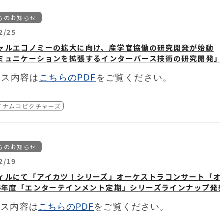
ダム商品となります。
の都合上、似た絵柄が発生する可能性がございます。予めご了承
らのお知らせ
2月10日(土)～3月31日(日) 10:00〜20:00
Picturesストア」商品を、1会計につき2,000円(税込)ご購入ごと
2/25
ナルステッカー（全５種）をランダムで1枚プレゼントします。
している画像はイメージです。実物と異なる場合がございます。
ャルエコノミーの拡大に向け、産学官協働の研究開発が始動
島区東池袋3-1-3
はランダムになります。お選びいただけませんのでご了承くださ
ミュニケーションを拡張するインターバース技術の研究開発」
ャインシティ ワールドインポートマートビル3階
限りがございますので、配布終了の際はご容赦ください。
ナムコ Cross Store 東京」内
icturesストア情報
ース内容は
こちらのPDF
をご覧ください。
東京都千代田区外神田1-17-6 アトレ秋葉原1 2F
日：2024年5月16日(木)
品
イナムコピクチャーズ
10:00～21:00
イカツ！シリーズ」
場について
魂」シリーズ
6日～19日までの混雑予想日を対象に、多くのお客様のご来店によ
icturesストアHP
ラシカロイド」
して「事前予約申し込みによる入場整理券をお持ちの方のみ」の
//bandainamco-am.co.jp/official_shop/bn_pictures-stor
ロロ軍曹」
らのお知らせ
は、チケット販売サービス「LivePocket－Ticket－(ライ
宮の烏」
受付開始は5月11日20:00を予定しております。詳しくはBN Pi
2/19
響カミズモード！」
ィルにて「アイカツ！シリーズ」オーケストラコンサート「
GER ＆ BUNNY」シリーズ
24年度「エンターテインメント定期」シリーズラインナップ発
リフェス！」シリーズ
IE WING -Golf Girls' Story-」
ース内容は
こちらのPDF
をご覧ください。
トルスピリッツ」シリーズ