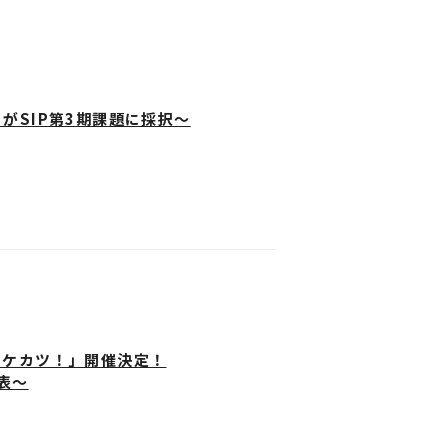
ください。
に、
い。
がSIP第3期課題に採択～
る混雑回避・列形成の最小化の為、安全
ご案内とさせていただきます。事前予約
e/index.html
ブポケット)」で申し込みを受け付けいたし
cturesストアHPをご確認下さい。
オケカツ！」開催決定！
表～