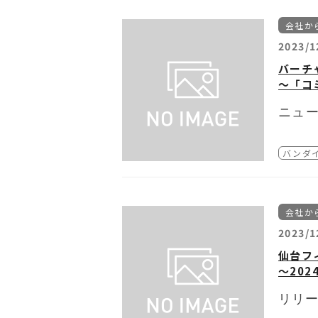
※ラン
■期間
※生産
会社か
2024年
「BN 
2023/1
オリジ
■場所
※掲載
バーチ
東京都豊
※絵柄
～「コ
サンシ
※数に
「バンダイ
■BN P
ニュ
所在地：
オープン
■参加作
バンダ
営業時間：
・「ア
■ご入
・「銀
5月1
■BN P
・「ク
対策と
https:
・「ケ
会社か
申し込み
・「後
ます。（
2023/1
・「最
仙台フ
・「TI
～20
・「ド
・「BIRD
リリ
・「バ