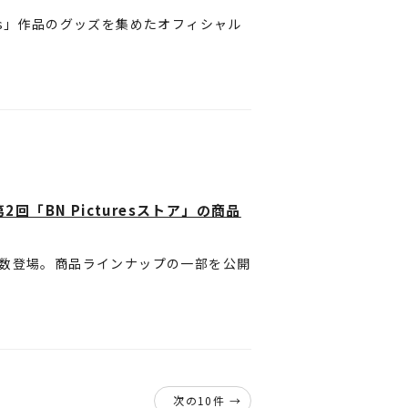
tures」作品のグッズを集めたオフィシャル
場。BN Picturesの「ロゴアク
を使用した「ポスターコレクション」も
回「BN Picturesストア」の商品
多数登場。商品ラインナップの一部を公開
赦ください。
がございます。また、撮影環境やご利用
ります。
次の10件 →