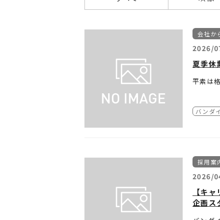
会社か
2026/0
夏季休
平素は
株式会
以下の
バンダ
ご不便
【休業期
採用案
2026/0
【キャ
企画ス