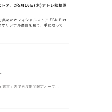
ストア」が5月16日(木)アトレ秋葉原
。
ッズを集めたオフィシャルストア「BN Pict
ンスにて対応させていただきます。
ズのオリジナル商品を見て、手に取って購
お願いいたします。
以上
ターパブミラー」とご記入ください。
株式会社バンダイナムコピクチャーズ
グミニアクリルスタンド」第三弾や、
 BUNNY』の「コマフィルム」など、新
(シークレット)
！
re 東京」内で再度期間限定オープン！
！
。