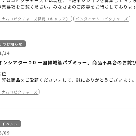
イナムコピクチャーズでは現在、下記ポジションを募集しており
募集要項をご覧ください。みなさまのご応募をお待ちしておりま
イナムコピクチャーズ採用（キャリア）
バンダイナムコピクチャーズ
進行（東京勤務）
デスク候補（東京勤務）
作進行
センス・商品企画スタッフ
らのお知らせ
系プロデューサー
イナムコピクチャーズ 採用サイト
https://recruit.bn-pictur
1/14
オンシアター２D 一国傾城篇パブミラー」商品不具合のお詫
各位
り弊社商品をご愛顧くださいまして、誠にありがとうございます
4年6月21日発売の「銀魂オンシアター2D 一国傾城篇 パブミラ
イナムコピクチャーズ
温・多湿の環境下で使用した際に、商品の絵柄にヒビ割れが生じ
しては、上記理由により、すでに販売済みの本商品について、ガ
品と交換させていただきます。
をご購入されたお客様におかれましては、誠に恐れ入りますが、
は お客様に多大なるご迷惑をお掛けしましたことを深くお詫び申
続きを行っていただきますようお願い申し上げます。
事案が再び発生しないよう、より一層品質管理を徹底し再発防止
イベント
も引き続きご愛顧賜りますよう、何卒よろしくお願い申し上げま
記
商品
5/09