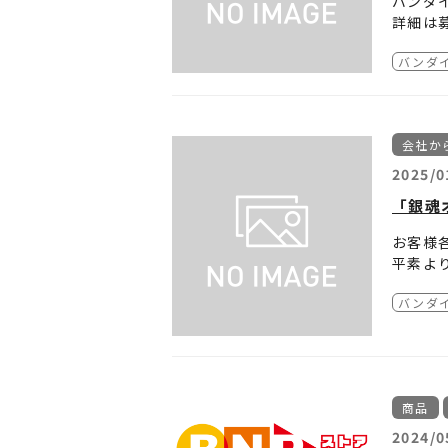
バンダ
詳細は
バンダ
■制作
■制作
■CG制
■ライ
会社か
■事業
バンダ
2025/0
「銀魂
お客様
平素よ
202
バンダ
上、高
た。
つきま
した商
本商品
この度
交換手
同様の
商品
今後と
■対象
2024/0