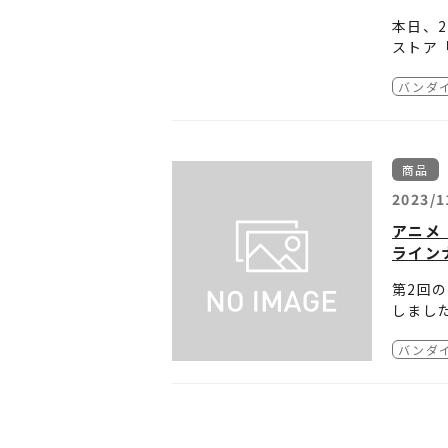
本日、2
ストア「
バンダ
第2回と
リルキ
販売い
商品
■期間
2023年
2023/1
アニメ『
■場所
ライン
東京都豊
サンシ
第2回
「バンダ
しまし
※商品
■参加
バンダ
※商品
・「ア
のモニ
・「銀
※個数
・「ク
■『ケ
・「ケ
新商品
・「後