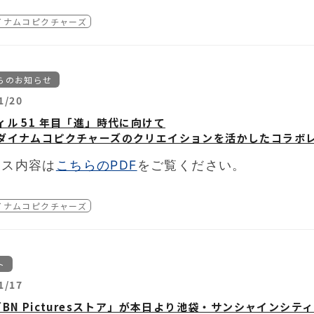
ァイ・ブレイン～神のパズル」
ラ・フラダンス」
イナムコピクチャーズ
ボット！」
ースの内容は 2024年1月25日時点のものであり、予告なく変更
らのお知らせ
1/20
ィル 51 年目「進」時代に向けて
ダイナムコピクチャーズのクリエイションを活かしたコラボ
ース内容は
こちらのPDF
をご覧ください。
イナムコピクチャーズ
ト
1/17
「BN Picturesストア」が本日より池袋・サンシャインシ