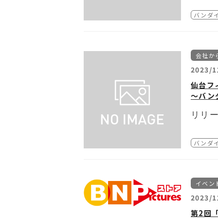
・「フ
・「フ
バンダ
・「ヘ
※本ニュ
会社か
2023/1
仙台フ
～バン
リリ
バンダ
イベン
2023/1
第2回