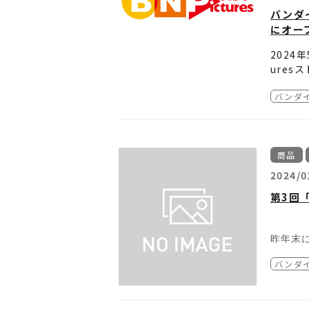
発売日：
バンダ
商品名
■対応
にオー
ガラス
〔お手
2024
交換対
ure
お手続
※お手続
入でき
⇒【
※お手
htt
バンダ
なお、
※お問
オープ
過去の
「BNP
商品
たに定
2024/0
・ケロロ
第3回「
価格：税
※ラン
昨年末に
・BN
・「銀
価格：税
バンダ
前回販
・「ケ
・TIG
さらに
会場で
詳細や
価格：税