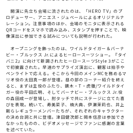
開演に先立ち会場に流されたのは、「HERO TV」のプ
ロデューサー、アニエス・ジュベールによるオリジナルナ
レーション。注意事項のほか、会場のモニタに表示される
QRコードをスマホで読み込み、スタンプを押すことで、映
像演出に参加できる試みについても説明が行われた。
オープニングを飾ったのは、ワイルドタイガー＆バーナ
ビー・ブルックス Jr.によるヒーロースーツショー。『タイ
バニ2』に向けて新調されたヒーロースーツStyle 3がここ
で初披露された。早速のサプライズ演出に、観客は拍手や
ペンライトで応える。そこから今回のメインMCを務めるマ
リオ役の太田真一郎が登壇。昼の部のコーナー紹介を終え
ると、まずは主役のふたり、鏑木・T・虎徹/ワイルドタイ
ガー役の平田広明、そしてバーナビー・ブルックス Jr.役
の森田成一が登場し、肘タッチで共にステージに立てた喜
びを表現。続いて、寿美菜子、楠大典、伊瀬茉莉也、井上
剛らレギュラーメンバーたちが、それぞれのキャラクター
の決め台詞と共に登壇。津田健次郎と岡本信彦は参加でき
なかったものの、ビデオメッセージでファンに感謝の言葉
を述べていた。