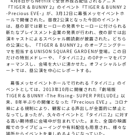
4月8日からNetflixで全世界独占配信されるアニメ
『TIGER & BUNNY 2』のイベント『TIGER & BUNNY 2
-Precious EVE-』が、3月12日に幕張メッセイベントホ
ールで開催された。昼夜2公演となった今回のイベント
は、昼の部では新ヒーローの発表やヒーローに付けられる
新たなプレイスメント企業の発表が行われ、夜の部では出
演キャストによるスペシャル朗読劇が披露された。どちら
の公演にも、『TIGER & BUNNY 2』のオープニングテー
マを担当するUNISON SQUARE GARDENが登場。この日
だけの特別メドレーや、『タイバニ2』のOPテーマをパフ
ォーマンスし、会場を大いに沸かせた。オフィシャルレポ
ートでは、昼公演を中心にレポートする。
幕張メッセイベントホールで行われる『タイバニ』のイ
ベントとしては、2013年10月に開催された『劇場版
TIGER & BUNNY -The Rising- SUPER PRELUDE』以
来、8年半ぶりの開催となった『Precious EVE』。コロナ
禍による規制により、観客による声出しが全面的に禁止と
なってしまったが、久々のイベントと『タイバニ2』に対す
る高い期待感に会場中が包まれていた。また、全国の映画
館でのライブビューイングや有料配信も用意され、様々な
場所からイベントを楽しめるようになっていた。