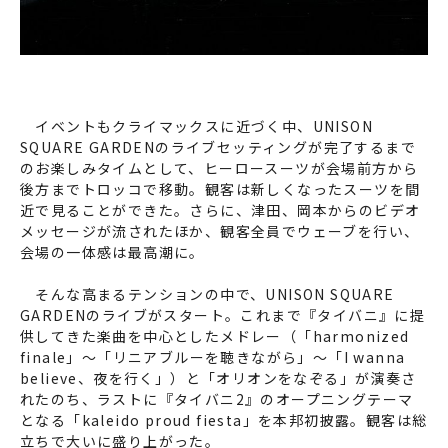
イベントもクライマックスに近づく中、UNISON
SQUARE GARDENのライブセッティングが完了するまで
のお楽しみタイムとして、ヒーロースーツが会場前方から
後方までトロッコで移動。観客は新しくなったスーツを間
近で見ることができた。さらに、津田、岡本からのビデオ
メッセージが流されたほか、観客全員でウェーブを行い、
会場の一体感は最高潮に。
そんな高まるテンションの中で、UNISON SQUARE
GARDENのライブがスタート。これまで『タイバニ』に提
供してきた楽曲を中心としたメドレー（「harmonized
finale」～「リニアブルーを聴きながら」～「I wanna
believe、夜を行く」）と「オリオンをなぞる」が演奏さ
れたのち、ラストに『タイバニ2』のオープニングテーマ
となる「kaleido proud fiesta」を本邦初披露。観客は総
立ちで大いに盛り上がった。