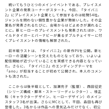
続いてもうひとつのメインイベントである、プレイスメ
ント企業の発表コーナーがスタート。今回、『タイバニ
2』にプレイスメント企業として参加するのは総勢54社。
ジャンルを問わない個性豊かな企業が勢揃いした。その企
業名が発表されるたびに、会場からはどよめきが漏れるこ
とに。新ヒーローのプレイスメントも発表されたほか、ワ
イルドタイガーとバーナビーが乗るダブルチェイサーに付
くプレイスメントの情報も解禁された。
前半戦ラストは、『タイバニ2』の新作PVを公開。新ヒ
ーローの活躍シーンを交えたものとなっており、いよいよ
配信開始が近づいていることを実感できる内容となってい
た。さらに、『タイバニ2』のエンディングテーマを
「ano」が担当することが初めて公開され、本人のコメン
トも流された。
ここからは後半戦として、加瀬充子（監督）、西田征史
（シリーズ構成・脚本・ストーリーディレクター）、桂正
和（キャラクターデザイン、ヒーローデザイン）のメイン
スタッフ3名が出演。さらにMCとして、平田、森田も再び
登壇した。3名からは作品への意気込みだけでなく、初公