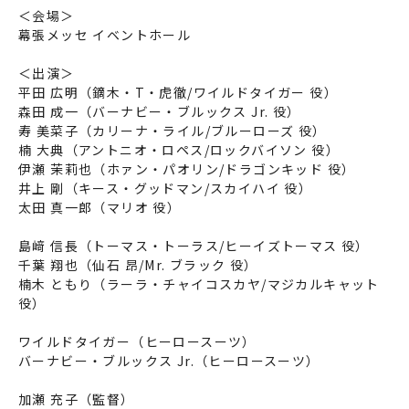
＜会場＞
幕張メッセ イベントホール
＜出演＞
平田 広明（鏑木・T・虎徹/ワイルドタイガー 役）
森田 成一（バーナビー・ブルックス Jr. 役）
寿 美菜子（カリーナ・ライル/ブルーローズ 役）
楠 大典（アントニオ・ロペス/ロックバイソン 役）
伊瀬 茉莉也（ホァン・パオリン/ドラゴンキッド 役）
井上 剛（キース・グッドマン/スカイハイ 役）
太田 真一郎（マリオ 役）
島﨑 信長（トーマス・トーラス/ヒーイズトーマス 役）
千葉 翔也（仙石 昂/Mr. ブラック 役）
楠木 ともり（ラーラ・チャイコスカヤ/マジカルキャット
役）
ワイルドタイガー（ヒーロースーツ）
バーナビー・ブルックス Jr.（ヒーロースーツ）
加瀬 充子（監督）