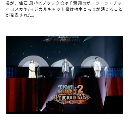
長が、仙石 昂/Mr.ブラック役は千葉翔也が、ラーラ・チャ
イコスカヤ/マジカルキャット役は楠木ともりが演じること
が発表された。