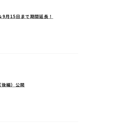
9月15日まで期間延長！
大阪開催＆期間延長も決
て、新宿で開催中のデジタルアトラクシ
長も決定！
」をインストールしてください。
妖邪門」が出現！
との記念撮影をお楽しみください♪
（後編）公開
イトルーパー』の世界とリンク！
催！
る、臨場感を体感できるコンテンツで
ore）のインストール画面をご確認ください。
ットしよう！
動作しない場合がございます。
妨げにならないようご配慮をお願いいた
itroo_pr
」をフォロー