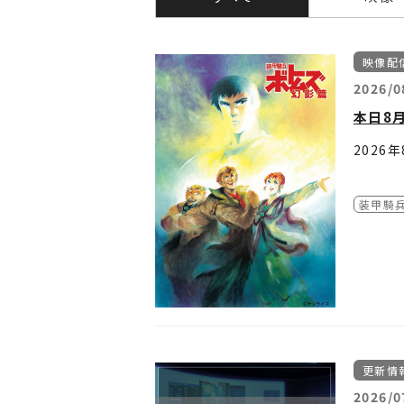
映像配
2026/0
本日8
2026
詳細は
装甲騎
他シリ
■見放
装甲騎
・dア
装甲騎兵ボ
・バン
装甲騎兵ボ
・DMM
装甲騎
装甲騎
■都度
装甲騎
・バン
装甲騎
・ビデ
装甲騎
更新情
・Prim
装甲騎
・musi
装甲騎
2026/0