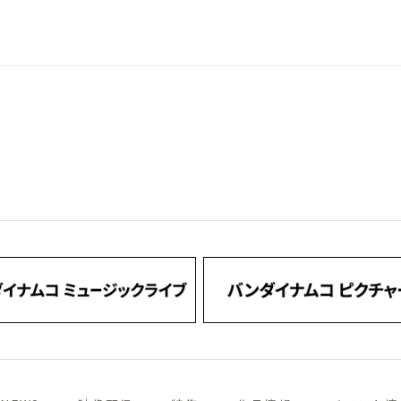
のスタンダードとして君臨し続ける理由が、そこにはあります。
では、そんなラッカー塗料の魅力をあらためて徹底検証。
はもちろん、AFVや航空機、カーモデルなどのスケールキットも題材に、
ー塗料だからこそ実現できる表現」に迫ります。
ション塗装や重ね塗り、マスキングを多用した塗り分け、ウェザリングの
塗料の特性を活かした実践テクニックを豊富な作例とともに紹介。
の幅をさらに広げるためのヒントが詰まった特集をお届けします。
イズロボット研究所研究報告」も連載中！
に取ってお楽しみください！