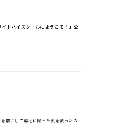
R」をつけて写真・動画をポスト！
真我が登場！
る通信料はお客様のご負担となります。
現地でご体感ください。
表示されない場合があります。
ュアルB2ポスター(非売品)
ムライトハイスクールにようこそ！」公
起動をお試しいただくと改善する場合が
てください。
。弊社では本コンテンツの使用障害に関
い。
40
画が始動！
は一切の責任を負いかねます。
たら……をテーマに、彼らの激アツでわ
ざいます。あらかじめご了承ください。
itroo_pr
」をフォローしていること。
公開予定。
ちの戦いの舞台を肌で感じてください！
。
クターたちの激アツな高校生活＆オリジ
ントが非公開の場合は参加とみなされま
ません。
し記録に挑戦する S 組メンバー。
て……。
イを前にして窮地に陥った凱を救ったの
パー』公式Xアカウントよりダイレクト
方は本編をご覧ください！