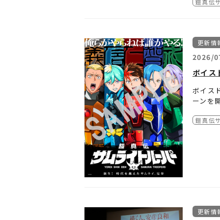
鎧真伝
インメ
■当選
また、
て)の
■賞品発
詳細は
それぞ
※やむ
※賞品
更新情
放送・
※賞品
※賞品
2026/0
※応募
ボイス
※当選
※当選
ボイス
※本キ
ーンを
TVア
○応募
○個人
鎧真伝
けます
1.T
■当選
ご応募
2.公
○キャ
ます。
和役 
○賞品
2026
■お客
ト。
1.T
○応募
https:
たくさ
抽選で
■日本
■TV
○抽選
（既に
■厳正
※当選
メッセ
○個人
■公式
■当選
■当選
更新情
※必ず
■賞品発
ます。