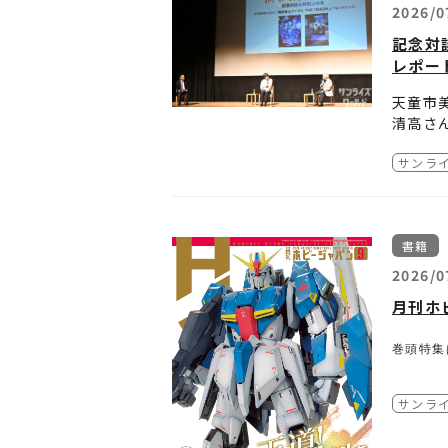
せん。
※やむ
■お客
2026/0
※ダイ
※賞品
https:
記念対
※賞品
レポー
※賞品
※応募
天童市
※当選
清高さ
※当選
※本キ
サンラ
どうぞ
書籍
2026/0
月刊ホ
巻頭特集
水性塗料
サンラ
しかし、
乾燥の速