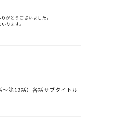
nt
ありがとうございました。
まいります。
て異なる場合があります。
かじめご了承ください。
は取扱いの配信サービスにてご確認くだ
話～第12話）各話サブタイトル