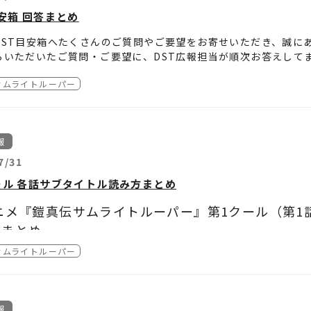
tube（レンタル）
兵ボトムズ クエント
https://www.youtube.com/feed/storefro
目安箱 回答まとめ
ビーフル
兵ボトムズ ペールゼン・ファイルズ
https://mfplus.jp/
兵ボトムズ ペールゼン・ファイルズ 劇場版
DST目安箱へたくさんのご質問やご要望をお寄せいただき、誠に
兵ボトムズ 孤影再び
らいただいたご質問・ご要望に、DST広報担当が順次お答えして
開始日時・配信期間・販売価格・視聴時間は配信サービスによっ
トムズ Case;IRVINE
によっては、お答えできないご質問・ご要望もございます。あら
は取扱いの配信サービスにてご確認ください。
ズファインダー
サムライトルーパー
兵メロウリンク
.1
ールサブタイトル読み方一覧
扱い作品は配信サービスによって異なる場合があります。詳しく
報
.2
7/31
クタープロフィールまとめ
ール 各話サブタイトル読み方まとめ
.3
ニメ『鎧真伝サムライトルーパー』第1クール（第1
ページはこちら
方まとめ
.4
サムライトルーパー
「賦露楼寓」：プロローグ
ムライトルーパー公式YouTubeはこちら
.5
「阿亜魔亜」：アーマー
報