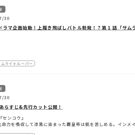
・羅真我が新たに登場！
料について
AR戦士電童METEOR』あらすじ
ご自身のXアカウントから、ハッシュタグ「#サムライトルーパーA
での妖邪兵が妖邪門から進軍してくる演出に加え、新たに凱と羅
戎橋
テンツの利用料は無料ですが、ダウンロードやご利用時に発生す
報
皇帝との戦いから三年――
話「錯利符愛棲」：サクリファイス
の前に立つ凱、そして羅真我が攻撃を放つ迫力ある演出を、ぜひ
表示の不具合について
取り戻した地球で
7/30
明るさ（夜間や直射日光）や環境により、ARコンテンツが正しく
北斗、ふたりの少年は平穏な日々を送っていた
機能を停止したはずの螺旋城が謎の再起動を果たす
ニメ『鎧真伝サムライトルーパー』キャストサイン入りティザービジ
ドラマ企画始動！上履き飛ばしバトル勃発！？第 1 話「サ
P 3＞​ シーンに入る
フリーズや動作が不安定な場合は、アプリやブラウザ、端末の再
じくして銀河と北斗の前に現われた謎の少女ケイト
2名様
話「履陀鞍」：リターン
阪・道頓堀での開催が決定！
真伝サムライトルーパー』妖邪門AR」と書かれたシーンを選択し
す。
ウェポンに起こる異変
河と北斗の新たなる戦いがはじまる！
につき、新宿に続いて大阪での開催が決定！
、下記のQRコード（URL）をスマートフォンで読み取ります。
事項
・戎橋にも妖邪門が出現！
端末や通信環境は、お客様の責任と費用においてご準備ください
ンペーン期間
話「恵緋浪愚」：エピローグ
リアの皆さまも、この機会にぜひ「妖邪門AR」をお楽しみくださ
//hologist.com/earthbound/front/entry.do?id=48315961
別サポートは行っておりません。
年7月9日（木）～
2026年9月20日（日）23:59
アニメ『鎧真伝サムライトルーパー』のオリジナルボイスドラマ企
テンツのご利用に関連して生じた損害やトラブルについて、弊社
サムライトルーパー
ャラクター達が同じ高校「サムライトハイスクール」に通ってい
期間を9月15日（火）まで延長！
テンツおよびキャンペーンは、予告なく変更・終了する場合がご
資格・応募条件
ちゃな高校生活を描くパラレル学園ドラマとなっています。
反響を受け、開催期間を9月15日(火)まで延長いたします。
リのプライバシーポリシーは
こちら
をご確認ください]
国内にお住まいの方
アニメ『鎧真伝サムライトルーパー』公式Xアカウント「
@samura
の更新に合わせて、エピソードにちなんだ描き下ろしイラストも
はぜひ新宿・大阪へ足をお運びいただき、サムライトルーパーた
発表前にフォローを解除した場合、応募・当選は無効となります
報
しか聞くことのできないサムライトハイスクールで過ごすキャラ
ご参加をお待ちしております！
ご自身のアカウントを“公開”にした状態で参加ください。アカウ
イスドラマ限定の貴重な描き下ろしイラストをお楽しみに！
7/30
レクトメッセージを受信拒否設定している場合、参加とみなされ
話あらすじ&先行カット公開！
第1話「サムライトハイスクールにようこそ！」が公開！
わりの休み時間、サムライトハイスクールに残る伝説の上履き飛ば
話『センコウ』
・当選発表
新を目指して盛り上がっていると、そこに Y 組が勝負を挑んでき
生命力を吸収して漆黒に染まった覇皇帝は凱を苦しめる。インメ
なる抽選の上、ご当選者様にはTVアニメ『鎧真伝サムライトルー
間にS組とY組の上履き飛ばしバトルが勃発！？気になる勝負の行
していたはずの龍成だった。
ージにてキャンペーン期間後に当選連絡をいたします。