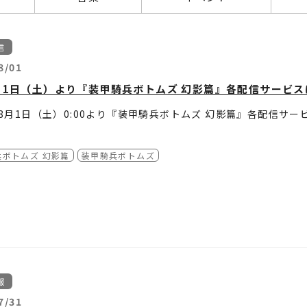
信
8/01
月1日（土）より『装甲騎兵ボトムズ 幻影篇』各配信サービ
年8月1日（土）0:00より『装甲騎兵ボトムズ 幻影篇』各配信サ
下記配信サービスよりご確認ください！
兵ボトムズ 幻影篇
装甲騎兵ボトムズ
ーズも配信中！
題配信
兵ボトムズ
ニメストア
トムズ VOL.I STORIES OF THE”A.T.VOTOMS”
https://animestore.docomo.ne.jp/
ダイチャンネル
トムズ VOL.II HIGHLIGHTS FROM THE”A.T.VOTOMS”
https://www.b-ch.com/
 TV
兵ボトムズ ザ・ラストレッドショルダー
https://tv.dmm.com/vod/
兵ボトムズ 赫奕たる異端
課金配信
兵ボトムズ ビッグバトル
ダイチャンネル
兵ボトムズ レッドショルダードキュメント 野望のルーツ
https://www.b-ch.com/
オマーケット
兵ボトムズ ウド
https://www.videomarket.jp/
報
e Video
兵ボトムズ クメン
https://www.amazon.co.jp/AmazonVideo
c.jp
兵ボトムズ サンサ
https://music-book.jp/
7/31