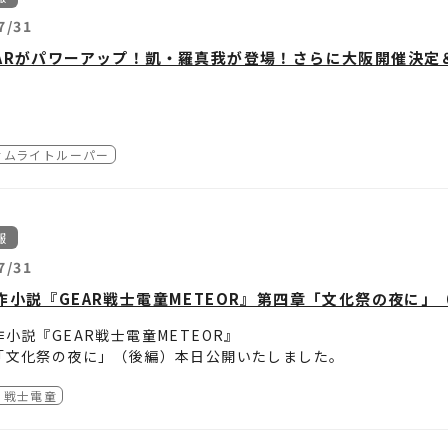
7/31
.6
「璃无駆」：リンク
ARがパワーアップ！凱・羅真我が登場！さらに大阪開催決定＆
ビュー&掲載情報まとめ記事はこちら
「魂伐闘」：コンバット
で開催中の「妖邪門AR」がパワーアップ！
サムライトルーパー
期間】
7月9日(木) ～
9月15日(火)
「刺怒根主」：サドネス
エリア】
び方（参加フロー）
宿駅東口前広場付近（
Google Map
）
ニメ『鎧真伝サムライトルーパー』第2クールの放送開始を記念し
 4＞​AR起動！
報
頓堀 戎橋（
Google Map
）
「離守舵跡」：リスタート
妖邪門AR」がさらにパワーアップ！
P 1＞ 📱専用アプリのダウンロード
に入るとアプリ内でカメラが起動します。
演出の追加に加え、大阪・道頓堀での開催、さらに開催期間の延
7/31
前にお手持ちの端末へ、AR対応アプリ「3.5次元GuideBot
建物や地形の読み込みが完了すると、目の前の空間に大迫力の「
id版（Google Play）はこちら
あふれる劇伴(BGM)とともに、襲い来る妖邪兵たち、凱、羅真我
作小説『GEAR戦士電童METEOR』第四章「文化祭の夜に」
「冥喪裏威」：メモリー
門ARとは
（App Store）はこちら
事項（必ずお読みください）
スポットで専用アプリのカメラをかざすと、街が『鎧真伝サムラ
リの動作環境について
サムライトルーパーAR」SNS投稿キャンペーン開
小説『GEAR戦士電童METEOR』
の「妖邪門」がAR出現し、妖邪界から大量の妖邪兵たちが襲来す
P 2＞ 🗺️現地でアプリを起動
推奨環境については、各ストア（Google Play / App St
「文化祭の夜に」（後編）本日公開いたしました。
ARで撮影した写真や動画をXに投稿して、貴重なプレゼントをゲ
「逢解寅」：アゲイン
リアに到着したら、アプリを起動してください。
境を満たしている場合でも、端末の仕様や通信環境により正常に
起動後、「カメラ」と「GPS」の利用を許可してください。
上のご注意
Ｒ戦士電童
AR戦士電童METEOR』公開ページ
方法
プデート内容】
写真
際は、ご自身や周囲の安全を十分に確認し、他のお客様の通行の
//www.dendoh.net/special/25th/novel/
Vアニメ『鎧真伝サムライトルーパー』公式Xアカウント「
@samura
「鵶迂斗武霊苦」：アウトブレイク
宿駅東口前広場
。
新宿の指定エリアにて、妖邪門ARで写真または動画を撮影。