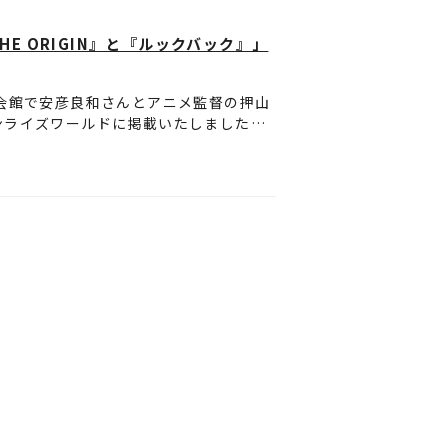
予めご了承ください。
ていただきます。
ません。
 ORIGIN』と『ルックバック』」
す。
せていただきます。
お受けできません。
会館で安彦良和さんとアニメ監督の押山
ンライズワールドに掲載いたしました。
致します。
っています。
す。