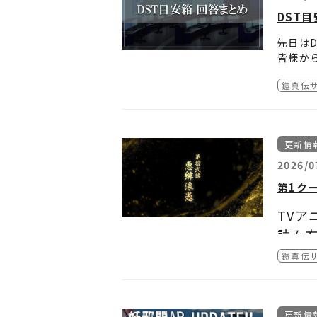
・You
装甲騎
DST
・ムー
装甲騎
装甲騎
先日は
装甲騎
皆様か
※配信
装甲騎兵ボ
※内容
詳しく
ボトム
鎧真伝
機甲猟
回答Vol
第1ク
※取り
さい。
更新情
回答Vol
2026/0
キャラ
第1ク
回答Vol
TVア
グッズ
読み
回答Vol
鎧真伝
第1話
鎧真伝サ
回答Vol
第2話
更新情