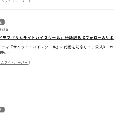
サムライトルーパー
イを背後から貫いた龍成の真意とは――。そして天導界では真の覇皇帝
発表は、ダイレクトメッセージの当選連絡をもって代えさせてい
オリジナルドラマ企画始動を記念してサイン入りポスターのプレ
捜索が始まる。
送は2026年10月頃を予定しております。
こちら
をご確認ください。
れの思惑が交錯する中、戦いの行方は思わぬ方向へ――。
を得ない事情により賞品の発送が若干遅れる場合がありますので
のお届け先は、日本国内のみとさせていただきます。
報
配信情報はこちら！
のお届け先は、応募されるご本人様の住所に限らせていただきま
のお届け先が不明などでお届けできない場合は、当選を無効とさ
7/30
の受付、当選確認に関するお問合せ、及び応募後の住所等変更は
ドラマ『サムライトハイスクール』始動記念 Xフォロー&リ
の権利は第三者への譲渡や現金とのお引き換えはできません。
の賞品を第三者へ譲渡、または換金することはできません。
ドラマ『サムライトハイスクール』の始動を記念して、公式Xアカ
ャンペーンの賞品をオークションに出品する等の転売行為は禁止
開始。
ニメ『鎧真伝サムライトルーパー』公式Xをフォローして、対象ポ
方法
情報について
サムライトルーパー
。
Vアニメ『鎧真伝サムライトルーパー』公式Xアカウント「
@samurai
後にご記入いただく個人情報は、当選者への賞品の発送、本件に
いただいた方の中から抽選で3名様に、凱役 石橋陽彩さん、魁人役
式Xアカウントから下記キャンペーン期間中に投稿されるキャンペ
ンペーン期間
武内駿輔さん、紫音役 熊谷健太郎さんのサイン入り「ティザービジ
年7月30日（木）～2026年8月23日（日）23:59
様の個人情報はエイベックス・ピクチャーズ（株）にて管理させ
Vアニメ『鎧真伝サムライトルーパー』キャストサイン入り・ティザー
資格・応募条件
//avex.com/jp/ja/public/privacy/
んのご応募お待ちしております。
合計3名様
国内にお住まいの方
アニメ『鎧真伝サムライトルーパー』公式Xアカウント「
・当選発表
@samura
フォロー頂いている方でもご応募いただけます）。
なる抽選の上、ご当選者様にはTVアニメ『鎧真伝サムライトルー
発表前にフォローを解除した場合、応募・当選は無効となります
ージにてキャンペーン期間後に当選連絡をいたします。
情報について
Xアカウントから投稿される応募用のポストをキャンペーン期間内
発表は、ダイレクトメッセージの当選連絡をもって代えさせてい
後にご記入いただく個人情報は、当選者への賞品の発送、本件に
報
ご自身のアカウントを“公開”にした状態で参加ください。アカウ
送は2026年10月頃を予定しております。