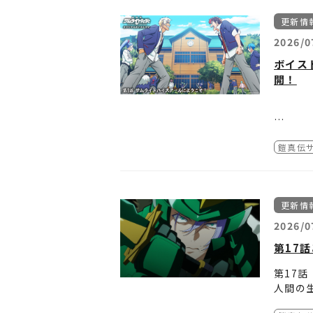
① 凱
■通信
▼『GE
3. 
これま
道頓堀 
本コン
更新情
ガルファ
第10
妖邪門
■AR
平和を
○賞品
2026/0
周囲の
銀河と
だが、
TVア
ボイス
＜STE
画面の
時を同
抽選で
第11
② 大
開！
「『鎧
ありま
データ
今、銀
ご好評
または
■免責
道頓堀
ご利用
○キャ
第12
関西エ
https:
する個
2026
TV 
本コン
鎧真伝
もしキ
③ 開催
本コン
○応募
ちゃわ
多くの
[アプ
■日本
■TV
ドラマ
この夏
※当選
更新情
ここで
皆様の
※必ず
ナルボ
2026/0
せん。
※ダイ
第17
本日は
授業終
第17
○抽選
記録更
人間の
■厳正
休み時
は敵対
メッセ