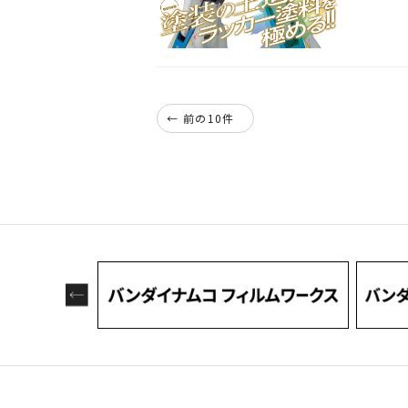
模型塗装
今号特集
ガンプラ
← 前の10件
「ラッカ
グラデー
ラッカー
模型製作
「サンラ
是非お手