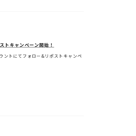
完成に必要な覇業(はぎょう)の盾(た
ただきます。
ゼントキャンペーンも実施決定。
予めご了承ください。
す。
せていただきます。
お受けできません。
ポストキャンペーン開始！
ウントにてフォロー&リポストキャンペ
致します。
ストをリポストすることでご応募いただ
troo_pr
」をフォロー
関する諸連絡のみに利用させていただき
 榎木淳弥さん、武蔵役 村瀬歩さん、大
ーン応募用のポストをリポスト
ュアル使用B2ポスター」をプレゼン
ていただきます。
ビジュアル使用B2ポスター(非売品)
itroo_pr
」をフォローしていること。
パー』公式Xアカウントよりダイレクト
。
にリポストしていること。
ただきます。
関する諸連絡のみに利用させていただき
ントが非公開の場合は参加とみなされま