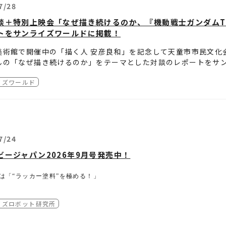
を得ない事情により賞品の発送が若干遅れる場合がありますので
様の個人情報はエイベックス・ピクチャーズ（株）にて管理させ
7/28
レクトメッセージを受信拒否設定している場合、参加とみなされ
のお届け先は、日本国内のみとさせていただきます。
//avex.com/jp/ja/public/privacy/
談＋特別上映会「なぜ描き続けるのか、『機動戦士ガンダムTHE
のお届け先は、応募されるご本人様の住所に限らせていただきま
トをサンライズワールドに掲載！
のお届け先が不明などでお届けできない場合は、当選を無効とさ
の受付、当選確認に関するお問合せ、及び応募後の住所等変更は
美術館で開催中の「描く人 安彦良和」を記念して天童市市民文化
の権利は第三者への譲渡や現金とのお引き換えはできません。
んの「なぜ描き続けるのか」をテーマとした対談のレポートをサ
の賞品を第三者へ譲渡、または換金することはできません。
ャンペーンの賞品をオークションに出品する等の転売行為は禁止
イズワールド
ご確認ください。
7/24
ビージャパン2026年9月号発売中！
は「“ラッカー塗料”を極める！」
、エナメル塗料、ウレタン塗料……模型塗装の選択肢は近年ますます広が
イズロボット研究所
それでもなお多くのモデラーに支持され続けているのが“ラッカー塗料”で
さ、塗膜の強さ、発色の良さ、そして幅広い塗装表現への対応力――。