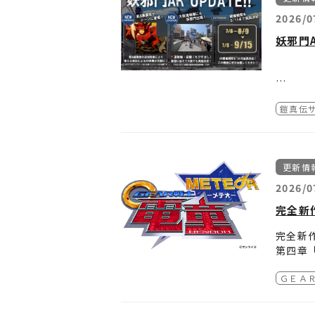
2026/0
回答Vol
第3話
妖邪門
インタ
第4話
新宿
鎧真伝
【開催
定！
2026年
第5話
【実施
★遊
JR新
TVア
＜STEP
更新情
大阪 道
第6話
ョン「
＜STE
シーン
新たな
2026/0
まずは事
周りの
Andro
臨場感
完全新
第7話
■妖邪
iOS版
〇注意
指定の
■アプ
★「#
完全新作
実物大
＜STE
アプリの
第四章
妖邪門
第8話
す。
指定エ
推奨環
アプリ
■安全
ＧＥＡ
▼『GE
○応募
【アッ
▼現地
体験の
https:
1. T
第9話
JR新
します
2. 