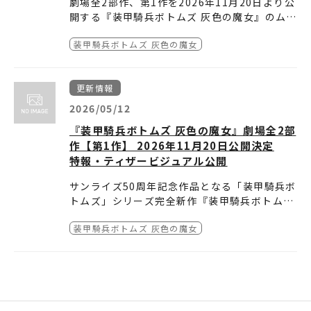
劇場全2部作、第1作を2026年11月20日より公
※静岡ホビーショーにて試作品展示予定
全高8㎝のコレクタブル仕様の一部彩色済みプ
【第64回静岡ホビーショー 開催概要】
開する『装甲騎兵ボトムズ 灰色の魔女』のムビ
ラキットシリーズ。
一般公開日：5月16日（土）・17日（日）9:00
チケカード全2作セット券を5月16日（土）よ
※静岡ホビーショー会場にて参考展示予定
～16:00
装甲騎兵ボトムズ 灰色の魔女
り発売いたします。
会場：ツインメッセ静岡 静岡県静岡市駿河区曲
本商品はティザービジュアルを券面にあしらっ
■発売日 ：2026年5月16日（土）
金3丁目1-10
た大判のムビチケカードで 、5月16日・17日
■価格 ：3,800円（税込）
リンク：
https://www.hobby-shizuoka.co
更新情報
に開催される第64回静岡ホビーショー（一般公
■仕様 ：『装甲騎兵ボトムズ 灰色の魔女』第1
m
開日）の会場および通販サイトにて販売いたし
作・第2作【ムビチケカード全2作セット券】
■販売場所
2026/05/12
※ご来場には事前登録が必要です
ます。
（サイズ120㎜×70㎜）
・静岡ホビーショー（南展示場内バンダイナム
『装甲騎兵ボトムズ 灰色の魔女』劇場全2部
数量限定につき、なくなり次第終了となりま
コフィルムワークスブース）
・メイジャー販売サイト 映画前売券のことなら
作【第1作】 2026年11月20日公開決定
す。
【5月16日（土）9-17時、5月17日（日）9時-
メイジャー（通販）
特報・ティザービジュアル公開
16時に販売】
【5月16日（土）9時から販売開始】
・MOVIE WALKER STORE（通販）
URL：
URL：
【5月16日（土）9時から販売開始】
https://www.hobby-shizuoka.com
https://www.major-j.com/cinema_i
サンライズ50周年記念作品となる「装甲騎兵ボ
nformation.php?id=M13013113612
URL：
https://store.moviewalker.jp/item/
トムズ」シリーズ完全新作『装甲騎兵ボトムズ
detail/4551/?ref=official
■注意事項
灰色の魔女（ヘクセ）』の【第1作】を2026年
※数に限りがございます。無くなり次第終了と
装甲騎兵ボトムズ 灰色の魔女
11月20日(金)に劇場公開することが決定しまし
また、本作には『装甲騎兵ボトムズ』原作・監
なります。
た。
督の髙橋良輔が監修として参加していることも
※舞台挨拶（本会場）等、特別興行にはご利用
本シリーズは全2部作の劇場公開作品です。
発表され、併せてメインスタッフも一部解禁と
いただけない場合がございます。
なりました。メカニカルデザインには『銀河英
■ティザービジュアル
※商品画像はイメージ画像の為、実物とは異な
雄伝説 DIE NEUE THESE』等のメカデザイン
る場合がございます。
を担当する常木志伸と、漫画『装甲騎兵ボトム
■特報
※静岡ホビーショーへのご入場には事前登録が