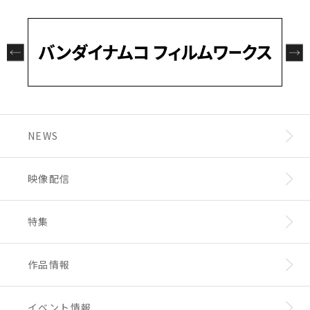
ズ AT Stories』の作画も担当していた曽野由
必要です。詳しくはイベント公式サイトをご確
大が参加。さらに音楽は数々の作品で押井守と
また監督を務める押井守、原作・監修の髙橋良
認ください。
タッグを組んできた川井憲次が担当します。
輔からのコメントも到着。
※アクセス集中により、メイジャー販売サイ
ト、およびMOVIE WALKER STOREに繋がり
押井守（監督）
づらい状況になることがございます。購入手続
最初のボトムズの大ファンでした。いつかボト
き時にエラー等になり、注文が完了したかどう
ムズみたいなものをやってみたいという、私の
かを確認するには、各サイトからのメール、ま
憧れの作品。
髙橋良輔（原作・監修）
たはご利用いただいた各サイトの「マイペー
ボトムズに立ち食い蕎麦を出したりするんじゃ
映画には監督特有の“タッチ”というものがあっ
ジ」内にある購入履歴をご確認ください。な
NEWS
ないかと疑っている人もいるかもしれません
て、私自身、“押井タッチ”のファンなんです。
お、各サイトの「マイページ」をご利用いただ
が、真面目にやってます。真面目に戦争アクシ
今回『ボトムズ』をやってもらうなかで、映像
■メインスタッフ
くには、メイジャー販売サイトは同サイトの会
ョンを作っています。
作家 押井守の演出“タッチ”が発揮されること
監督：押井守
員登録、MOVIE WALKER STOREはMOVIE W
映像配信
を楽しみにしています。
原作・監修：髙橋良輔
ALKER会員登録が必要です。
オリジナルメカニカルデザイン：大河原邦男
メカニカルデザイン：常木志伸・曽野由大
特集
音楽：川井憲次
作品情報
イベント情報