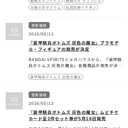
聖戦士ダンバイン
戦闘メカ ザブングル
太陽の牙ダグラム
伝説巨神イデオン
更新情報
2026/05/12
『装甲騎兵ボトムズ 灰色の魔女』プラモデ
ル・フィギュアの発売が決定
BANDAI SPIRITSとメガハウスから、『装甲騎
兵ボトムズ 灰色の魔女』各種商品の発売が決定
しました。
装甲騎兵ボトムズ 灰色の魔女
■商品情報
●BANDAI SPIRITS
「HG スコープドッグ 灰色の魔女[デザートカ
更新情報
ラー]（仮）」
2026年秋発売決定！
●BANDAI SPIRITS
2026/05/12
※静岡ホビーショーにて試作品展示予定
完成品フィギュアブランド「TAMASHII NATI
『装甲騎兵ボトムズ 灰色の魔女』ムビチケ
ONS」から、
●メガハウス
カード全2作セット券が5月16日発売
「HI-METAL R スコープドッグ 灰色の魔女[デ
新コレクタブルキットシリーズ「VA-KIT PLA
ザートカラー]（仮）」商品企画進行中！
TOON 装甲騎兵ボトムズ 灰色の魔女」始動！