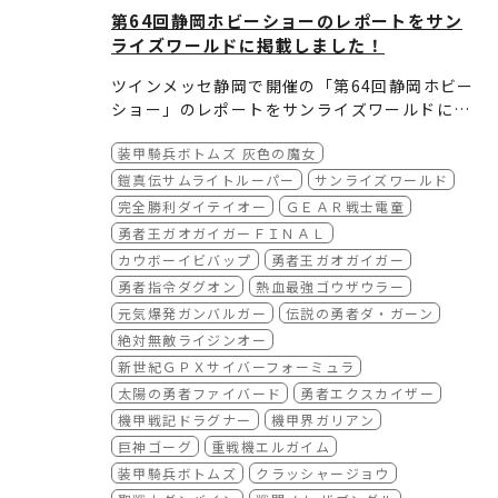
第64回静岡ホビーショーのレポートをサン
ライズワールドに掲載しました！
ツインメッセ静岡で開催の「第64回静岡ホビー
ショー」のレポートをサンライズワールドに掲
載しました。今年も多くのサンライズロボット
装甲騎兵ボトムズ 灰色の魔女
模型等の新製品が展示されている様子をご紹介
します。どうぞご覧ください。
鎧真伝サムライトルーパー
サンライズワールド
完全勝利ダイテイオー
ＧＥＡＲ戦士電童
勇者王ガオガイガーＦＩＮＡＬ
カウボーイビバップ
勇者王ガオガイガー
勇者指令ダグオン
熱血最強ゴウザウラー
元気爆発ガンバルガー
伝説の勇者ダ・ガーン
絶対無敵ライジンオー
新世紀ＧＰＸサイバーフォーミュラ
太陽の勇者ファイバード
勇者エクスカイザー
機甲戦記ドラグナー
機甲界ガリアン
巨神ゴーグ
重戦機エルガイム
装甲騎兵ボトムズ
クラッシャージョウ