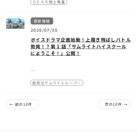
＜STEP 2＞ 🗺️現地でアプリを起動
ご確認ください。推奨環境を満たしている場合
ＧＥＡＲ戦士電童
▼『GEAR戦士電童METEOR』公開ページ
■妖邪門ARとは
て、貴重なプレゼントをゲットしよう！
購入・お引換後のチケットの変更や払い戻しは
指定エリアに到着したら、アプリを起動してく
でも、端末の仕様や通信環境により正常に動作
https://www.dendoh.net/special/25th/no
指定のスポットで専用アプリのカメラをかざす
できません。
第9話「鵶迂斗武霊苦」：アウトブレイク
ださい。
しない場合がございます。
vel/
と、街が『鎧真伝サムライトルーパー』の世界
○応募方法
・開演時間が近くなりますと入場口が混雑いた
アプリ起動後、「カメラ」と「GPS」の利用を
■安全上のご注意
更新情報
とリンク！
1. TVアニメ『鎧真伝サムライトルーパー』公
しますので、お時間に余裕をもってのご来場を
許可してください。
体験の際は、ご自身や周囲の安全を十分に確認
▼『GEAR戦士電童METEOR』あらすじ
実物大の「妖邪門」がAR出現し、妖邪界から
式Xアカウント「
2026/07/30
@samuraitroo_pr
」をフォ
お願い致します。
第10話「錯利符愛棲」：サクリファイス
▼現地写真
し、他のお客様の通行の妨げにならないようご
ガルファ皇帝との戦いから三年――
大量の妖邪兵たちが襲来する、臨場感を体感で
ロー
・劇場周辺での出待ち・入待ちにつきまして
JR新宿駅東口前広場
配慮をお願いいたします。
ボイスドラマ企画始動！上履き飛ばしバトル
平和を取り戻した地球で
きるコンテンツです。
2. 新宿の指定エリアにて、妖邪門ARで写真ま
は、近隣のご迷惑となりますので、固くお断り
■通信料について
勃発！？第 1 話「サムライトハイスクール
銀河と北斗、ふたりの少年は平穏な日々を送っ
だが、機能を停止したはずの螺旋城が謎の再起
たは動画を撮影。
いたします。
第11話「履陀鞍」：リターン
道頓堀 戎橋
本コンテンツの利用料は無料ですが、ダウンロ
にようこそ！」公開！
ていた
動を果たす
【アップデート内容】
3. ご自身のXアカウントから、ハッシュタグ
・会場内ではマスコミ各社の取材による撮影、
ードやご利用時に発生する通信料はお客様のご
時を同じくして銀河と北斗の前に現われた謎の
今、銀河と北斗の新たなる戦いがはじまる！
「#サムライトルーパーAR」をつけて写真・動
弊社記録撮影が行われ、テレビ・雑誌・ホーム
負担となります。
少女ケイト
① 凱・羅真我が新たに登場！
画をポスト！
ページ等にて、放映・掲載される場合がござい
第12話「恵緋浪愚」：エピローグ
＜STEP 3＞​ シーンに入る
■AR表示の不具合について
データウェポンに起こる異変
これまでの妖邪兵が妖邪門から進軍してくる演
ます。また、イベントの模様が後日販売される
TV アニメ『鎧真伝サムライトルーパー』のオ
「『鎧真伝サムライトルーパー』妖邪門AR」
周囲の明るさ（夜間や直射日光）や環境によ
出に加え、新たに凱と羅真我が登場！
○賞品
ビデオグラム商品等に収録される場合がござい
鎧真伝サムライトルーパー
リジナルボイスドラマ企画が始動！
と書かれたシーンを選択してください。
り、ARコンテンツが正しく表示されない場合
妖邪門の前に立つ凱、そして羅真我が攻撃を放
TVアニメ『鎧真伝サムライトルーパー』キャ
ます。予めご了承ください。お客様の当催事に
もしキャラクター達が同じ高校「サムライトハ
または、下記のQRコード（URL）をスマート
があります。
つ迫力ある演出を、ぜひ現地でご体感くださ
ストサイン入りティザービジュアルB2ポスタ
おける個人情報（肖像権）については、このイ
イスクール」に通っていたら……をテーマに、
フォンで読み取ります。
画面のフリーズや動作が不安定な場合は、アプ
い。
ー(非売品)
ベントにご入場されたことにより、上記の使用
彼らの激アツでわちゃわちゃな高校生活を描く
リやブラウザ、端末の再起動をお試しいただく
← 前の10件
次の10件 →
抽選で2名様
にご同意いただけたものとさせていただきま
パラレル学園ドラマとなっています。
https://hologist.com/earthbound/front/
と改善する場合があります。
す。
entry.do?id=4831596140
■免責事項
② 大阪・道頓堀での開催が決定！
以上、ご来場いただくお客様におかれまして
ドラマの更新に合わせて、エピソードにちなん
ご利用端末や通信環境は、お客様の責任と費用
ご好評につき、新宿に続いて大阪での開催が決
○キャンペーン期間
は、何卒ご理解とご協力のほど宜しくお願い申
だ描き下ろしイラストも公開予定。
においてご準備ください。弊社では本コンテン
定！
2026年7月9日（木）～
2026年9月20日（日）
し上げます。
ここでしか聞くことのできないサムライトハイ
ツの使用障害に関する個別サポートは行ってお