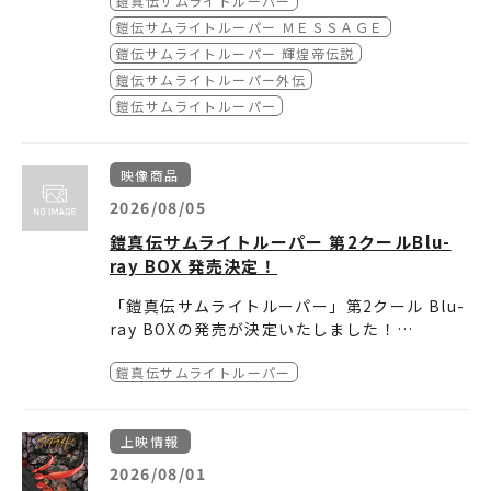
鎧真伝サムライトルーパー
なるTVアニメ『鎧真伝サムライトルーパー』
m/item-1000242142/
）
の放送を記念 して、「鎧伝サムライトルーパー
●サンライズストア（プレミアムバンダイ）（
■「鎧伝サムライトルーパー 設定資料集」商品
鎧伝サムライトルーパー ＭＥＳＳＡＧＥ
設定資料集」（4,950円／税込）を発売しま
https://p-bandai.jp/item/item-10002549
特⻑
鎧伝サムライトルーパー 輝煌帝伝説
す。
35/
本書籍は、A4サイズ・180ページ以上の本⽂モ
）
鎧伝サムライトルーパー外伝
予約受付は、バンダイナムコフィルムワークス
ノクロの冊⼦で、『鎧伝サムライトルーパー』
鎧伝サムライトルーパー
公式通販サイトA-on STORE 他にて、2026年
のTVシ
■「鎧伝サムライトルーパー 設定資料集」商品
8⽉5 ⽇（⽔）12時（正午）より開始、予約受
リーズ、OVA（「外伝」、「輝煌帝伝説」、
概要
付締切は2026年9⽉1⽇（⽕）23時59分まで、
「MESSAGE」）より、キャラクターにフォー
受注期間
※店舗特典 橘皆無 既存イラスト使⽤ 下敷き
映像商品
お届けは 2026 年11⽉下旬ごろを予定していま
カスをあてた設定線
価格
※本商品は準備数に限りがございます。
2026/08/05
す。
画180点以上を収録しています。また、⾦⼭明
︓2026年８⽉５⽇（⽔）12時（正午）〜2026
準備数に達した場合、ご注⽂の受付を終了させ
博の既存イラストを使⽤した下敷きが付属しま
年９⽉１⽇（⽕）23時59分
ていただくことがございます。
鎧真伝サムライトルーパー 第2クールBlu-
す。
︓4,950円（税込）／4,500円（税抜）
■関連サイト・SNS
ray BOX 発売決定！
さらに店舗特典として、『鎧伝サムライトルー
発売⽇ ︓2026年11⽉下旬
◎『鎧伝サムライトルーパー』公式サイト︓
ht
パー』の熱烈なファンとして、多くのオフィシ
仕様
tps://www.samurai-trooper.net/yoroide
「鎧真伝サムライトルーパー」第2クール Blu-
ャルなイラ
︓モノクロ冊⼦／A4サイズ／横型／180ページ
n/
ray BOXの発売が決定いたしました！
ストや漫画を発表してきた漫画家・みずき健先
以上予定／下敷き１枚付属
◎『鎧真伝サムライトルーパー』公式サイト︓
初回仕様として「メインキャラクターデザイ
鎧真伝サムライトルーパーBlu-ray B
⽣と橘皆無先⽣の既存イラストを使⽤した下敷
発売・販売元 ︓バンダイナムコフィルムワーク
https://www.samurai-trooper.net/
鎧真伝サムライトルーパー
ン：室田雄平 描き下ろしイラストスリーブケー
OX 第3巻
きが付属しま
ス
◎『鎧真伝サムライトルーパー』作品公式X︓
h
ス」などが付属！
発売日：2026年10月28日(水）
【収録内容】
す。A-on STOREではみずき健先⽣の既存イラ
販売サイト ︓
ttps://x.com/samuraitroo_pr/
その他、店舗別特典など盛りだくさんな内容に
価 格：19,800円(税込)
本編映像(第13～第18話)
ストを使⽤した下敷きが、サンライズストア
●A-on STORE（
◎バンダイナムコフィルムワークス作品情報サ
https://a-onstore.jp/ite
上映情報
なります！
特典映像① ※後日解禁
【初回仕様】
(プレミアムバ
m/item-1000242142/
イト「V-STORAGE」︓
）
https://v-storage.j
2026/08/01
・メインキャラクターデザイン：室田雄平 描き
ンダイ内)では橘皆無先⽣の既存イラストを使
※店舗特典 みずき健 既存イラスト使⽤ 下敷き
p/