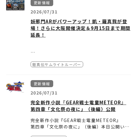
す。（先着順ではありません）
※お席はお選びいただけません。
チケットぴあ：
す。
※取り扱い作品は配信サービスによって異なる
更新情報
※お申込は受付期間中ならいつでも可能です。
※必ずコンビニにてお引換の上、劇場までお越
●チケット購入に関するお問合わせは、
htt
詳しくは取扱いの配信サービスにてご確認くだ
場合があります。詳しくは取扱いの配信サービ
2026/07/31
鎧真伝サムライトルーパー公式YouTubeはこ
（メンテナンス時間をのぞく）
しください。
p://t.pia.jp/help/
までお願い致します。
第2話「阿亜魔亜」：アーマー
さい。
スにてご確認ください。
ちら
※劇場でのチケット引換は出来ません。
妖邪門ARがパワーアップ！凱・羅真我が登
※チケットの販売は、お一人様2枚までとさせ
≪注意事項≫
場！さらに大阪開催決定＆9月15日まで期間
回答Vol.5
ていただきます。
・お席はお選びいただけません。
第3話「璃无駆」：リンク
延長！
・全席指定席となります。チケットをお持ちで
ない方はご覧になれません。
回答Vol.6
・登壇者および舞台挨拶の予定は、都合により
第4話「魂伐闘」：コンバット
インタビュー&掲載情報まとめ記事はこちら
予告なく急遽変更になる場合がございます。
新宿で開催中の「妖邪門AR」
・身体上のご事情がある場合は、劇場従業員ま
鎧真伝サムライトルーパー
【開催期間】
がパワーアップ！大阪開催＆期
でお申し出ください。
2026年7月9日(木) ～
9月15日(火)
第5話「刺怒根主」：サドネス
・特別興行の為、各種招待券ご使用いただけま
【実施エリア】
★遊び方（参加フロー）
間延長も決定！
せん。
更新情報
JR新宿駅東口前広場付近（
Google Map
）
＜STEP 4＞​AR起動！
・転売目的でのご購入は、固くお断りいたしま
大阪 道頓堀 戎橋（
Google Map
）
第6話「離守舵跡」：リスタート
＜STEP 1＞ 📱専用アプリのダウンロード
シーンに入るとアプリ内でカメラが起動しま
2026/07/31
TVアニメ『鎧真伝サムライトルーパー』第2ク
す。また、転売で入手したチケットであること
まずは事前にお手持ちの端末へ、AR対応アプ
す。
ールの放送開始を記念して、新宿で開催中のデ
完全新作小説『GEAR戦士電童METEOR』
が発覚した場合には、ご入場をお断りさせてい
リ「3.5次元GuideBot」をインストールして
周りの建物や地形の読み込みが完了すると、目
ジタルアトラクション「妖邪門AR」がさらに
第四章「文化祭の夜に」（後編）公開
ただく場合がございます。
第7話「冥喪裏威」：メモリー
ください。
の前の空間に大迫力の「妖邪門」が出現！
〇注意事項（必ずお読みください）
パワーアップ！
・ご購入の際は各種手数料がかかります。詳し
Android版（Google Play）はこちら
臨場感あふれる劇伴(BGM)とともに、襲い来る
■アプリの動作環境について
★「#サムライトルーパーAR」SNS
完全新作小説『GEAR戦士電童METEOR』
新たな演出の追加に加え、大阪・道頓堀での開
くは、ご購入の際にご確認ください。
iOS版（App Store）はこちら
妖邪兵たち、凱、羅真我との記念撮影をお楽し
アプリの推奨環境については、各ストア（Goo
投稿キャンペーン開催！
第四章「文化祭の夜に」（後編）本日公開いた
催、さらに開催期間の延長も決定！
・主催者側判断による中止の場合を除き、ご購
第8話「逢解寅」：アゲイン
みください♪
gle Play / App Store）のインストール画面を
しました。
妖邪門ARで撮影した写真や動画をXに投稿し
入者様によるいかなる事情が生じましても、ご