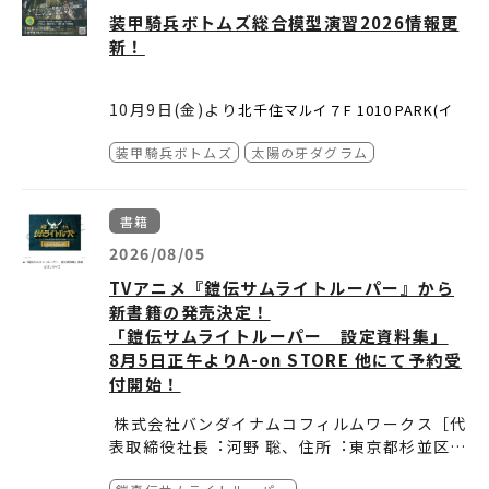
装甲騎兵ボトムズ総合模型演習2026情報更
新！
10月9日(金)より
北千住マルイ７F 1010 PARK(イ
ベントスペース) にて開催される「装甲騎兵ボトム
ズ総合模型演習2026」のイベント概要や会場販売商
「装甲騎兵ボトムズ総合模型演習2026」
装甲騎兵ボトムズ
太陽の牙ダグラム
品の一部をイベント特設ページに掲載しました。
会期：2026年10月9日(金)～11月8日(日)
今年のゲスト作品の『太陽の牙ダグラム』の商品の
会場：北千住マルイ７F
イベントス
1010 PARK（
情報もあります。
ペース）
※詳細はイベントページでご確認ください。
書籍
東京都足立区千住3-92
2026/08/05
主催：バンダイナムコフィルムワークス
TVアニメ『鎧伝サムライトルーパー』から
新書籍の発売決定！
「鎧伝サムライトルーパー 設定資料集」
8月5日正午よりA-on STORE 他にて予約受
付開始！
株式会社バンダイナムコフィルムワークス［代
表取締役社⻑︓河野 聡、住所︓東京都杉並区］
は、 『鎧伝サムライトルーパー』の正統続編と
●A-on STORE（
https://a-onstore.jp/ite