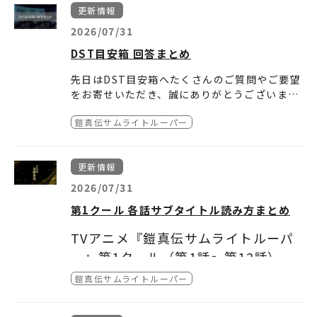
します。
■チケット料金：全席指定3,500円（税込）
となります。
ます。あらかじめご了承ください。
77707.html
）
更新情報
・dアニメストア
装甲騎兵ボトムズ VOL.I STORIES OF THE”A.
https://animestore.doco
※チケット料金に加えて、別途手数料がかかり
※特典内容は予告なく変更となる場合がござい
●ヨドバシカメラ（
https://www.yodobashi.
mo.ne.jp/
T.VOTOMS”
2026/07/31
ます。
ます。
第3巻のご予約は
コチラ
から
com/product/100000009004275251
/）
・バンダイチャンネル
装甲騎兵ボトムズ VOL.II HIGHLIGHTS FROM
https://www.b-ch.co
※枚数制限：お一人様2枚まで
■チケット購入方法：＜チケットぴあ＞にて販
※特典詳細に関しましては、各店舗様までお問
第4巻のご予約は
コチラ
から
DST目安箱 回答まとめ
●Amazon.co.jp（
https://www.amazon.c
m/
THE”A.T.VOTOMS”
※座席は全席指定となります。お席はお選びい
売いたします。
い合わせください。
o.jp/dp/B0HB96QS5V
）
・DMM TV
装甲騎兵ボトムズ ザ・ラストレッドショルダー
https://tv.dmm.com/vod/
先日はDST目安箱へたくさんのご質問やご要望
ただけません。
★先行抽選販売「プレリザーブ」
●HMV＆BOOKS-online（
https://www.hm
装甲騎兵ボトムズ 赫奕たる異端
をお寄せいただき、誠にありがとうございまし
受付URL：
https://w.pia.jp/t/s-cry-ed/
v.co.jp/product/detail/17116100
）
■都度課金配信
装甲騎兵ボトムズ ビッグバトル
た。
皆様からいただいたご質問・ご要望に、DST広
申込受付期間：8/1(土)12:00 ～ 8/16(日)23:5
●ビックカメラ（
https://www.biccamera.c
・バンダイチャンネル
装甲騎兵ボトムズ レッドショルダードキュメン
https://www.b-ch.co
鎧真伝サムライトルーパー
報担当が順次お答えしてまいります。
9
om/bc/item/15308874
/）
m/
ト 野望のルーツ
※内容によっては、お答えできないご質問・ご
抽選結果発表：8/17(月)18:00頃
●プレリザーブとは？
http://t.pia.jp/guide/
●ソフマップ・アニメガ（
https://a.sofmap.
・ビデオマーケット
装甲騎兵ボトムズ ウド
https://www.videomar
要望もございます。あらかじめご了承くださ
prereserve.html
com/product_detail.aspx?sku=10213525
ket.jp/
装甲騎兵ボトムズ クメン
更新情報
い。
≪先行抽選販売に関する注意事項≫
9
）
・Prime Video
装甲騎兵ボトムズ サンサ
https://www.amazon.co.j
第1クールサブタイトル読み方一覧
※チケットのお申込は、お一人様2枚までとさ
2026/07/31
●セブンネットショッピング（
https://7net.
p/AmazonVideo
装甲騎兵ボトムズ クエント
回答Vol.1
せていただきます。
omni7.jp/detail/1400991088
）
・music.jp
装甲騎兵ボトムズ ペールゼン・ファイルズ
https://music-book.jp/
第1クール 各話サブタイトル読み方まとめ
回答Vol.2
※チケット当選後の変更・払戻は出来ません。
★一般販売
・Youtube（レンタル）
装甲騎兵ボトムズ ペールゼン・ファイルズ 劇
https://www.youtu
予めご了承ください。
販売期間：8/18(火)10:00 ～ 8/21(金)16:00
be.com/feed/storefront
場版
TVアニメ『鎧真伝サムライトルーパ
キャラクタープロフィールまとめ
※プレリザーブとは、事前のお申し込みの後、
※先着順のため無くなり次第終了
・ムービーフル
装甲騎兵ボトムズ 孤影再び
https://mfplus.jp/
ー』第1クール（第1話～第12話）各
チケットを購入できるサービスです。
≪一般発売に関する注意事項≫
装甲騎兵ボトムズ Case;IRVINE
回答Vol.3
※必ずしも優先的に良いお席をご用意するもの
※インターネットでお求めいただけます。
話サブタイトル読み方まとめ
ボトムズファインダー
鎧真伝サムライトルーパー
グッズページはこちら
ではありません。
※ご利用可能な引取方法は、セブンイレブン、
※配信開始日時・配信期間・販売価格・視聴時
機甲猟兵メロウリンク
※お申込多数の場合は抽選にて当落を決定しま
ファミリーマートでの発券となります。
■インターネット購入
第1話「賦露楼寓」：プロローグ
間は配信サービスによって異なる場合がありま
回答Vol.4