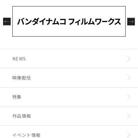
道頓堀・戎橋にも妖邪門が出現！
23:59
・場内でのカメラ（携帯電話含む）やビデオに
スクールで過ごすキャラクターたちの激アツな
りません。
関西エリアの皆さまも、この機会にぜひ「妖邪
よる撮影、録音等は固くお断りいたします。当
高校生活＆オリジナルボイスドラマ限定の貴重
本コンテンツのご利用に関連して生じた損害や
門AR」をお楽しみください。
○応募資格・応募条件
日は荷物検査を行わせていただく場合がござい
な描き下ろしイラストをお楽しみに！
トラブルについて、弊社は一切の責任を負いか
■日本国内にお住まいの方
ます。
ねます。
③ 開催期間を9月15日（火）まで延長！
■TVアニメ『鎧真伝サムライトルーパー』公
・ご来場前に、体調管理のご協力をお願いいた
本日は第1話「サムライトハイスクールによう
本コンテンツおよびキャンペーンは、予告なく
多くの反響を受け、開催期間を9月15日(火)ま
式Xアカウント「
@samuraitroo_pr
」をフォ
します。
こそ！」が公開！
変更・終了する場合がございます。あらかじめ
で延長いたします。
ローしていること。
・発熱、咳などの症状がある場合は、体調を最
授業終わりの休み時間、サムライトハイスクー
ご了承ください。
※当選発表前にフォローを解除した場合、応
優先いただき、ご来場を控えていただきますよ
ルに残る伝説の上履き飛ばし記録に挑戦する S
[アプリのプライバシーポリシーは
こちら
をご
この夏はぜひ新宿・大阪へ足をお運びいただ
募・当選は無効となります。
うお願いいたします。
組メンバー。
確認ください]
NEWS
き、サムライトルーパーたちの戦いの舞台を肌
※必ずご自身のアカウントを“公開”にした状態
・出演者へのプレゼントやお手紙等はお預かり
記録更新を目指して盛り上がっていると、そこ
で感じてください！
で参加ください。アカウントが非公開の場合は
できませんので、ご了承ください。
に Y 組が勝負を挑んできて……。
皆様のご参加をお待ちしております！
参加とみなされません。
・各劇場ホームページに記載の注意事項をご確
休み時間にS組とY組の上履き飛ばしバトルが勃
映像配信
※ダイレクトメッセージを受信拒否設定してい
認のうえ、ご参加ください。
発！？気になる勝負の行方は本編をご覧くださ
る場合、参加とみなされません。
い！
特集
○抽選・当選発表
また、オリジナルドラマ企画始動を記念してサ
■厳正なる抽選の上、ご当選者様にはTVアニ
イン入りポスターのプレゼントキャンペーンも
メ『鎧真伝サムライトルーパー』公式Xアカウ
実施決定。
作品情報
ントよりダイレクトメッセージにてキャンペー
詳細は
こちら
をご確認ください。
ン期間後に当選連絡をいたします。
■当選発表は、ダイレクトメッセージの当選連
イベント情報
絡をもって代えさせていただきます。