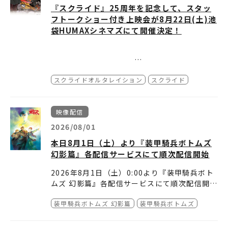
下ろしイラストスリーブケース
【初回特典(封入)】
『スクライド』25周年を記念して、スタッ
⽤した下敷きが付属します。（店舗特典の詳細
●サンライズストア(プレミアムバンダイ内)（
・スペシャルイラストデジパック（高河ゆん 描
・特製ブックレット
フトークショー付き上映会が8月22日(土)池
は、各店舗の受
https://p-bandai.jp/item/item-10002549
きおろし）
・クリアカード(高河ゆん 描き下ろしイラスト
注サイトをご確認ください。）
35/
袋HUMAXシネマズにて開催決定！
）
使用)
鎧真伝サムライトルーパーBlu-ray B
●赤い熊さん（
https://onlineshop.akaikuma
※デジパックと同イラストになります
OX 第4巻
【収録内容】
）
san.jp/products/4934569077707
本編映像(第19～第24話)
●アニメイト（
https://www.animate-onlin
発売日：2026年11月25日(水）
TVアニメ『スクライド』25周年を記念して、
特典映像② ※後日解禁
【初回仕様】
eshop.jp/pn/pd/3553187/
）
価 格：19,800円(税込)
スクライドオルタレイション
スクライド
スタッフトークショー付き上映会が8月22日
・メインキャラクターデザイン：室田雄平 描き
●あみあみ（
https://x.gd/z210Y
）
(土)池袋HUMAXシネマズにて開催決定！
下ろしイラストスリーブケース
【初回特典(封入)】
●Anime Store.JP（
https://anime-store.j
本編のセレクト話数の上映に加えて、谷口悟朗
『スクライド』25周年記念上映会
・スペシャルイラストデジパック（ことぶきつ
・特製ブックレット
p/collections/samurai-trooper
）
映像配信
さん（監督）、黒田洋介さん（脚本）によるス
■日時：2026年8月22日(土)
かさ 描きおろし）
・クリアカード(ことぶきつかさ 描きおろし 描
●メロンブックス（
https://www.melonboo
ペシャルトークショーも実施いたします！
16：00の回（上映後トークショー）
き下ろしイラスト使用)
＜店舗別特典＞
2026/08/01
ks.co.jp/detail/detail.php?product_id=37
18：00の回（上映前トークショー）
■会場：池袋HUMAXシネマ（
https://humax
※デジパックと同イラストになります
アニメイト
第4巻有償特典：描き下ろしアクリルスタンド
57442
）
本日8月1日（土）より『装甲騎兵ボトムズ
-cinema.co.jp/ikebukuro/
）
各巻購入特典：ロングフォトセット
(石田紫音)
●カドスト（キャラアニ.com）（
https://sto
幻影篇』各配信サービスにて順次配信開始
第3～4巻連動特典：描き下ろしB2タペストリ
定価＋1,200円(＋税)
Amazon.co.jp
re.kadokawa.co.jp/shop/g/gca493456907
■登壇者（敬称略） ：谷口悟朗（監督）
ー(石田紫音)
※アクリルスタンドのイラストはタペストリー
各巻購入特典：L版ビジュアルシート（5枚セッ
7707/
）
2026年8月1日（土）0:00より『装甲騎兵ボト
黒田洋介（脚本）
と同一になります
ト）
楽天ブックス
●ゲーマーズ各店・ゲーマーズオンラインショ
ムズ 幻影篇』各配信サービスにて順次配信開
MC：兵頭一歩（本作設
3～4巻連動特典：A4クリアポスター2枚セット
ップ（
https://www.gamers.co.jp/pn/pd/1
始！
定制作）
■上映作品：TVアニメ『スクライド』から2話
＆缶バッジ2個セット（57mm）(上杉魁人＆石
アニメタイムズSTORE
0918469/
）
装甲騎兵ボトムズ 幻影篇
装甲騎兵ボトムズ
詳細は下記配信サービスよりご確認ください！
※登壇者は予告なく変更
セレクト
田紫音)
第3巻・第4巻連動特典：ミニ色紙(凱)
●Joshinディスクピア(Joshin webショップ
他シリーズも配信中！
する場合がございます。予めご了承ください。
※1回目・2回目とも同じエピソードを上映いた
※クリアポスターと缶バッジは同一のイラスト
※特典は数量限定の為なくなり次第終了となり
含む)（
https://joshinweb.jp/dp/49345690
■見放題配信
装甲騎兵ボトムズ