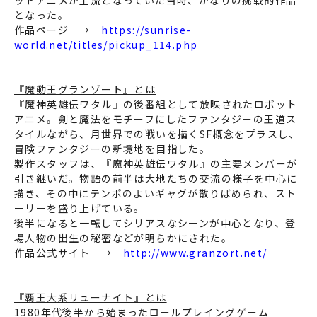
となった。
作品ページ →
https://sunrise-
world.net/titles/pickup_114.php
『魔動王グランゾート』とは
『魔神英雄伝ワタル』の後番組として放映されたロボット
アニメ。剣と魔法をモチーフにしたファンタジーの王道ス
タイルながら、月世界での戦いを描くSF概念をプラスし、
冒険ファンタジーの新境地を目指した。
製作スタッフは、『魔神英雄伝ワタル』の主要メンバーが
引き継いだ。物語の前半は大地たちの交流の様子を中心に
描き、その中にテンポのよいギャグが散りばめられ、スト
ーリーを盛り上げている。
後半になると一転してシリアスなシーンが中心となり、登
場人物の出生の秘密などが明らかにされた。
作品公式サイト →
http://www.granzort.net/
『覇王大系リューナイト』とは
1980年代後半から始まったロールプレイングゲーム