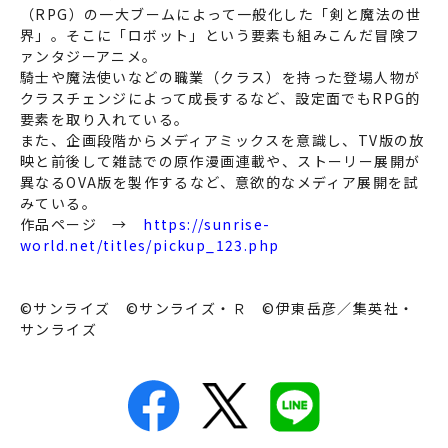
（RPG）の一大ブームによって一般化した「剣と魔法の世
界」。そこに「ロボット」という要素も組みこんだ冒険フ
ァンタジーアニメ。
騎士や魔法使いなどの職業（クラス）を持った登場人物が
クラスチェンジによって成長するなど、設定面でもRPG的
要素を取り入れている。
また、企画段階からメディアミックスを意識し、TV版の放
映と前後して雑誌での原作漫画連載や、ストーリー展開が
異なるOVA版を製作するなど、意欲的なメディア展開を試
みている。
作品ページ →
https://sunrise-
world.net/titles/pickup_123.php
©サンライズ ©サンライズ・Ｒ ©伊東岳彦／集英社・
サンライズ