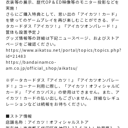
衣装等の展示、歴代OP＆ED映像等のモニター投影などを
実施！
さらにご購入特典として、思い出の「アイカツ！カード」
を使ってのゲームプレイを再び楽しむことができる、デー
タカードダス『アイカツ！』『アイカツオンパレード！』
筐体も設置予定♪
グッズ情報等の詳細は下記ニュースページ、およびストア
ページをご確認ください。
https://www.aikatsu.net/portal/topics/topics.php?
id=21483
https://bandainamco-
am.co.jp/official_shop/aikatsu/
※データカードダス『アイカツ！』『アイカツオンパレー
ド！』コーナー利用に際し、「アイカツ！オフィシャルIC
カード」「アイカツパス」の使用はできません。また、ア
イカツ！カードの払い出しもございません。詳細なレギュ
レーションなどは続報をお待ちください。
■ストア情報
店舗名称：アイカツ！オフィシャルストア
所在地：東京都千代田区外神田1-17-6 アトレ秋葉原1 2