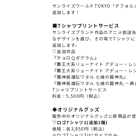
サンライズワールドTOKYO「デフォルメ
追加します！
■Tシャツプリントサービス
サンライズブランド作品のアニメ放送当
なデザインを選び、その場でTシャツに
追加します。
▽追加作品
『チョロＱダグラム』
『覇王大系リューナイト アデュー・レ
『覇王大系リューナイト アデュー・レジ
『魔神英雄伝ワタル 七魂の龍神丸』
『魔神英雄伝ワタル 七魂の龍神丸 －再
Tシャツプリントサービス
料金：5,500円（税込）
◆オリジナルグッズ
販売中のオリジナルグッズに新商品が
▽ロゴTシャツ2(追加2種)
価格：各3,850円（税込）
※ロゴTシャツ2はLサイズのみ。