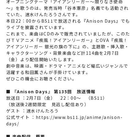
オープニングテーマ「アイアンリーガー～限りなき使命
～」を歌うのは、発売当時「谷本憲彦」名義でも活動され
ていた、速水けんたろうさんです。
本日22：00からBS11で放送される『Anison Days』でも
ライブを披露されています。
これまで、楽曲はCDのみで販売されていましたが、このた
びＴＶアニメ『疾風！アイアンリーガー』とOVA『疾風！
アイアンリーガー 銀光の旗の下に』の、主題歌・挿入歌・
キャラクターソング・背景楽曲など計114曲を2月7日
（金）より配信開始いたします。
劇中音楽は、映画・ドラマ・アニメなど幅広いジャンルで
活躍する和田薫さんが手掛けています。
ぜひこの機会にお聴きください。
■
『Anison Days』 第135回 放送情報
放送日
：2月7日（金） 22：00～ （BS11）
（放送後2週間限定 見逃し配信あり）
ゲスト
：速水けんたろう
公式サイト
：
https://www.bs11.jp/anime/anison-
days/
■
楽曲配信 概要