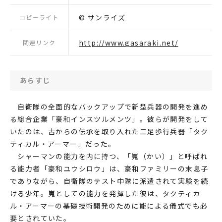
© サンライズ
コピーライト
http://www.gasaraki.net/
関連リンク
あらすじ
自衛隊の全面的なバックアップで新型兵器の開発を進め
る総合企業「豪和インスツルメンツ」。彼らが開発をして
いたのは、古からの伝承を取り入れた二足歩行兵器「タク
ティカル・アーマー」だった。
シャーマンの能力を内に持つ、「嵬（かい）」と呼ばれ
る能力者「豪和ユウシロウ」は、豪和ファミリーの末息子
でありながら、自衛隊のテスト中隊に派遣されて実験を続
ける少年。嵬としての能力を発揮した彼は、タクティカ
ル・アーマーの基礎技術開発のために能による儀式でも必
要とされていた。