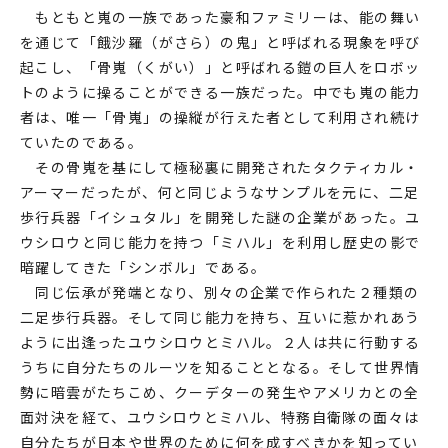
もともと嵬の一族であった豪和ファミリーは、能の舞い
を通じて「餓沙羅（がさら）の鬼」と呼ばれる現象を呼び
起こし、「骨嵬（くがい）」と呼ばれる鎧の巨人をロボッ
トのように操ることができる一族だった。中でも嵬の能力
者は、唯一「骨嵬」の操縦が行えた者として利用され続け
ていたのである。
その骨嵬を基にして極秘裏に開発されたタクティカル・
アーマーだったが、何と同じようなサンプルを元に、二足
歩行兵器「イシュタル」を開発した謎の企業があった。ユ
ウシロウと同じ能力を持つ「ミハル」を利用し歴史の影で
暗躍してきた「シンボル」である。
同じ伝承が発端となり、別々の企業で作られた２種類の
二足歩行兵器。そして同じ能力を持ち、互いに惹かれあう
ように出逢ったユウシロウとミハル。２人は共に行動する
うちに自分たちのルーツを知ることとなる。そして世界情
勢に暗雲がたちこめ、クーデターの発生やアメリカとの全
面対決を経て、ユウシロウとミハル、特務自衛隊の面々は
自分たちが日本や世界のために何を成すべきかを知ってい