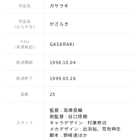
ガサラキ
作品名
作品名
がさらき
（ひらがな）
Title
GASARAKI
（英語表記）
1998.10.04
放送開始
1999.03.28
放送終了
25
話数
監督 : 高橋良輔
助監督 : 谷口悟朗
キャラデザイン : 村瀬修功
スタッフ
メカデザイン : 出渕裕、荒牧伸志
脚本 : 野崎透ほか