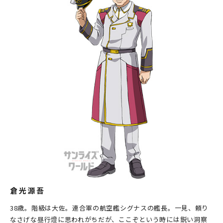
倉光源吾
38歳。階級は大佐。連合軍の航空艦シグナスの艦長。一見、頼り
なさげな昼行燈に思われがちだが、ここぞという時には鋭い洞察