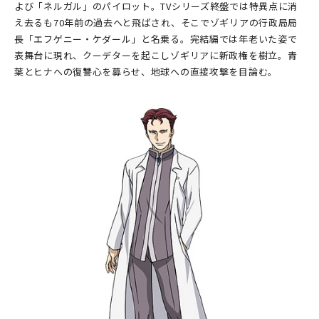
よび「ネルガル」のパイロット。TVシリーズ終盤では特異点に消
え去るも70年前の過去へと飛ばされ、そこでゾギリアの行政局局
長「エフゲニー・ケダール」と名乗る。完結編では年老いた姿で
表舞台に現れ、クーデターを起こしゾギリアに新政権を樹立。青
葉とヒナへの復讐心を募らせ、地球への直接攻撃を目論む。