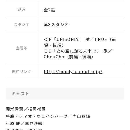
全2話
話数
第8スタジオ
スタジオ
ＯＰ ｢UNISONIA｣ 歌／TRUE（前
編・後編）
主題歌
ＥＤ ｢あの空に還る未来で｣ 歌／
ChouCho（前編・後編）
http://buddy-complex.jp/
関連リンク
キャスト
渡瀬青葉／松岡禎丞
隼鷹・ディオ・ウェインバーグ／内山昂輝
弓原 雛／早見沙織