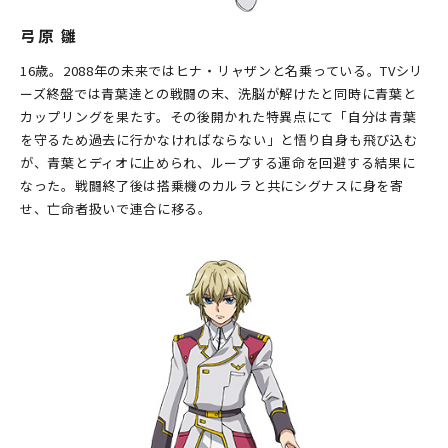
弓原 雛
16歳。2088年の未来ではヒナ・リャザンと名乗っている。TVシリ
ーズ終盤では青葉達との戦闘の末、洗脳が解けたと同時に青葉と
カップリングを果たす。その後開かれた特異点にて「自分は青葉
を守るため過去に行かなければならない」と悟り自身も飛び込む
が、青葉とディオに止められ、ループする運命を回避する結果に
なった。戦闘終了後は搭乗機のカルラと共にシグナスに身を寄
せ、亡命者扱いで連合に移る。