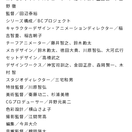
野 徹
監督／田辺泰裕
シリーズ構成／BCプロジェクト
キャラクターデザイン・アニメーションディレクター／稲
吉智重、稲吉朝子
チーフアニメーター／藤井智之、鈴木勘太
メカデザイン／鈴木勘太、徳田大貴、川原智弘、大河広行
セットデザイン／高橋武之
デザインワークス／神宮司訓之、金田正彦、森岡賢一、木
村 智
スタジオディレクター／三宅和男
特技監督／川原智弘
美術監督／衛藤功二、杉浦美穂
CGプロデューサー／井野元英二
色彩設計／横山さよ子
撮影監督／江間常高
編集／今井大介
音響監督／鶴岡陽太