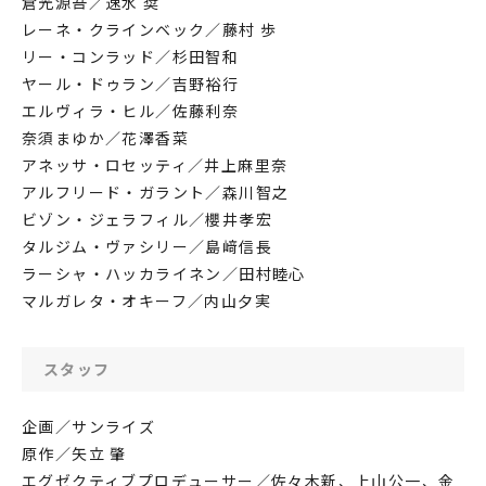
倉光源吾／速水 奨
レーネ・クラインベック／藤村 歩
リー・コンラッド／杉田智和
ヤール・ドゥラン／吉野裕行
エルヴィラ・ヒル／佐藤利奈
奈須まゆか／花澤香菜
アネッサ・ロセッティ／井上麻里奈
アルフリード・ガラント／森川智之
ビゾン・ジェラフィル／櫻井孝宏
タルジム・ヴァシリー／島﨑信長
ラーシャ・ハッカライネン／田村睦心
マルガレタ・オキーフ／内山夕実
スタッフ
企画／サンライズ
原作／矢立 肇
エグゼクティブプロデューサー／佐々木新、上山公一、金