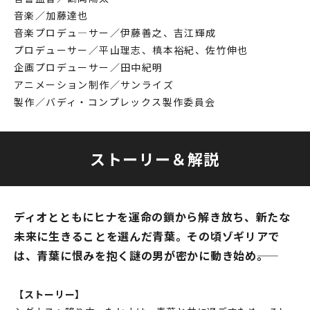
音楽／加藤達也
音楽プロデュ―サー／伊藤善之、吉江輝成
プロデューサー／平山理志、槙本裕紀、佐竹伸也
企画プロデューサー／田中紀明
アニメーション制作／サンライズ
製作／バディ・コンプレックス製作委員会
ストーリー＆解説
ディオとともにヒナを運命の鎖から解き放ち、新たな
未来に生きることを選んだ青葉。その頃ゾギリアで
は、青葉に恨みを抱く謎の男が密かに動き始め――。
【ストーリー】