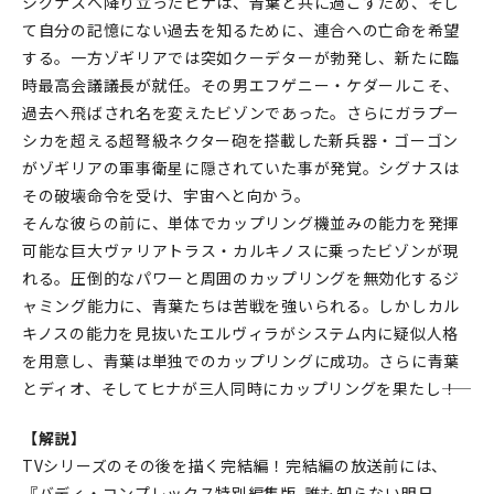
シグナスへ降り立ったヒナは、青葉と共に過ごすため、そし
て自分の記憶にない過去を知るために、連合への亡命を希望
する。一方ゾギリアでは突如クーデターが勃発し、新たに臨
時最高会議議長が就任。その男エフゲニー・ケダールこそ、
過去へ飛ばされ名を変えたビゾンであった。さらにガラプー
シカを超える超弩級ネクター砲を搭載した新兵器・ゴーゴン
がゾギリアの軍事衛星に隠されていた事が発覚。シグナスは
その破壊命令を受け、宇宙へと向かう。
そんな彼らの前に、単体でカップリング機並みの能力を発揮
可能な巨大ヴァリアトラス・カルキノスに乗ったビゾンが現
れる。圧倒的なパワーと周囲のカップリングを無効化するジ
ャミング能力に、青葉たちは苦戦を強いられる。しかしカル
キノスの能力を見抜いたエルヴィラがシステム内に疑似人格
を用意し、青葉は単独でのカップリングに成功。さらに青葉
とディオ、そしてヒナが三人同時にカップリングを果たし――！
【解説】
TVシリーズのその後を描く完結編！完結編の放送前には、
『バディ・コンプレックス特別編集版-誰も知らない明日