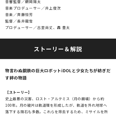
音響監督／鶴岡陽太
音楽プロデューサー／井上俊次
音楽／斉藤恒芳
監督／長井龍雪
プロデューサー／古里尚丈、轟 豊太
ストーリー＆解説
物言わぬ鋼鉄の巨大ロボットiDOLと少女たちが紡ぎだ
す絆の物語
【ストーリー】
史上最悪の災害、ロスト・アルテミス（月の崩壊）から約
100年。月の破片は軌道環を形成したが、軌道を外れ地球へ
落下する隕石も多数。これらを除去するため、ミサイルを所