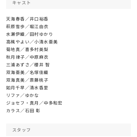
キャスト
天海春香／井口裕香
萩原雪歩／堀江由衣
水瀬伊織／田村ゆかり
高槻やよい／小清水亜美
菊地真／喜多村英梨
秋月律子／中原麻衣
三浦あずさ／櫻井 智
双海亜美／名塚佳織
双海真美／斎藤桃子
如月千早／清水香里
リファ／ゆかな
ジョセフ・真月／中多和宏
カラス／石田 彰
スタッフ