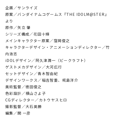
企画／サンライズ
原案／バンダイナムコゲームス『THE IDOLM@STER』
より
原作／矢立 肇
シリーズ構成／花田十輝
メインキャラクター原案／窪岡俊之
キャラクターデザイン・アニメーションディレクター／竹
内浩志
iDOLデザイン／阿久津潤一（ビークラフト）
ゲストメカデザイン／大河広行
セットデザイン／青木智由紀
デザインワークス／稲吉智重、椛島洋介
美術監督／徳田俊之
色彩設計／横山さよ子
CGディレクター／カトウヤスヒロ
撮影監督／大石英勝
編集／関 一彦