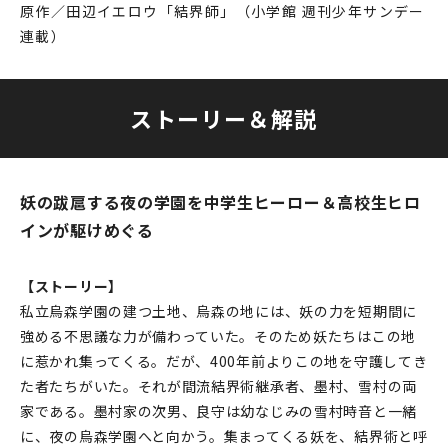
原作／田辺イエロウ「結界師」（小学館 週刊少年サンデー
連載）
ストーリー＆解説
妖の跋扈する夜の学園を中学生ヒーロー＆高校生ヒロ
インが駆けめぐる
【ストーリー】
私立烏森学園の建つ土地、烏森の地には、妖の力を短期間に
強める不思議な力が備わっていた。そのため妖たちはこの地
に惹かれ集ってくる。だが、400年前よりこの地を守護してき
た者たちがいた。それが間流結界術継承者、墨村、雪村の両
家である。墨村家の次男、良守は幼なじみの雪村時音と一緒
に、夜の烏森学園へと向かう。集まってくる妖を、結界術と呼