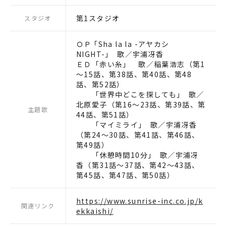
第1スタジオ
スタジオ
ＯＰ ｢Sha la la -アヤカシ
NIGHT-｣ 歌／宇浦冴香
ＥＤ「赤い糸」 歌／稲葉浩志（第1
～15話、第38話、第40話、第48
話、第52話）
「世界中どこを探しても｣ 歌／
北原愛子（第16～23話、第39話、第
主題歌
44話、第51話）
「マイミライ｣ 歌／宇浦冴香
（第24～30話、第41話、第46話、
第49話）
「休憩時間10分｣ 歌／宇浦冴
香（第31話～37話、第42～43話、
第45話、第47話、第50話）
https://www.sunrise-inc.co.jp/k
関連リンク
ekkaishi/