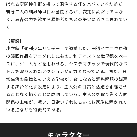
ばれる空間操作術を操って退治する任を帯びているためだ。
若き二人の結界師は日々奮闘するが、次第に妖だけではな
く、烏森の力を欲する異能者たちとの争いに巻きこまれてい
く。
【解説】
小学館「週刊少年サンデー」で連載した、田辺イエロウ原作
の漫画作品をアニメ化したもの。和テイストな世界観をベー
スに、ゲームなどを思わせる、システマチックで現代的なバ
トルを取り入れたアクションが魅力となっている。また、日
常生活の象徴ともいえる学校が、夜になると魑魅魍魎の跋扈
する舞台と化す設定により、主人公の日常と活躍を乖離させ
ることなく描くことに成功している。主人公を取り巻く人間
関係の主軸が、戦い、日常いずれにおいても家族に置かれて
いる点なども特徴的である。
キャラクター