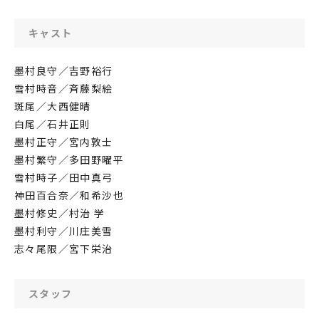
キャスト
墨村良守／吉野裕行
雪村時音／斉藤梨絵
斑尾／大西健晴
白尾／石井正則
墨村正守／宮内敦士
墨村繁守／多田野曜平
雪村時子／田中真弓
神田百合奈／和希沙也
墨村修史／村治 学
墨村利守／川庄美雪
志々尾限／宮下栄治
スタッフ