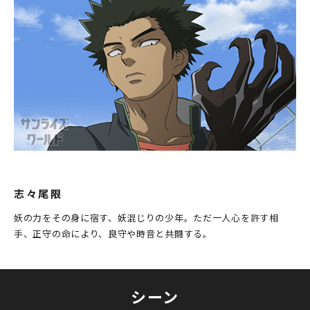
志々尾限
妖の力をその身に宿す、妖混じりの少年。ただ一人心を許す相
手、正守の命により、良守や時音と共闘する。
シーン