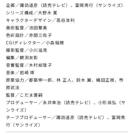
企画／諏訪道彦（読売テレビ）、富岡秀行（サンライズ）
シリーズ構成／大野木 寛
キャラクターデザイン／高谷浩利
美術監督／池田繁美
色彩設計／赤間三佐子
CGIディレクター／小森稲穂
撮影監督／小川滋見
編集／鶴渕友彰
音響監督／木村絵理子
音楽／岩崎 琢
原案協力／都築伸一郎、林 正人、鈴木 翼、縄田正樹、市
原武法
監督／こだま兼嗣
プロデューサー／永井幸治（読売テレビ）、小形尚弘（サ
ンライズ）
チーフプロデューサー／諏訪道彦（読売テレビ）、富岡秀
行（サンライズ）