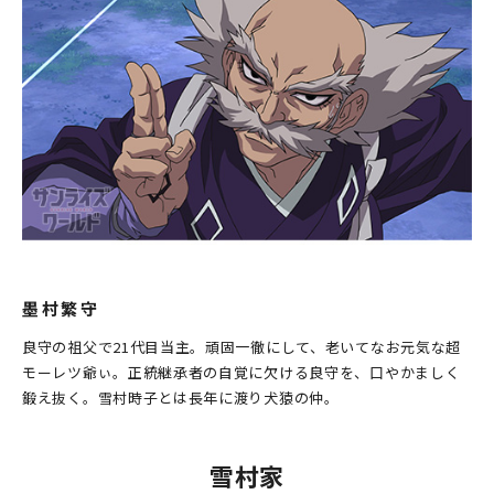
墨村繁守
良守の祖父で21代目当主。頑固一徹にして、老いてなお元気な超
モーレツ爺ぃ。正統継承者の自覚に欠ける良守を、口やかましく
鍛え抜く。雪村時子とは長年に渡り犬猿の仲。
雪村家