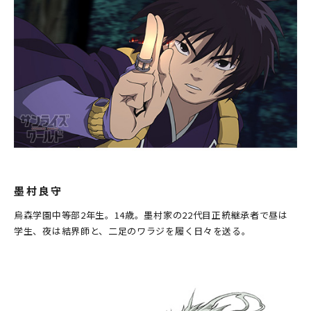
墨村良守
烏森学園中等部2年生。14歳。墨村家の22代目正統継承者で昼は
学生、夜は結界師と、二足のワラジを履く日々を送る。