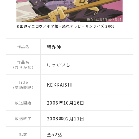
©田辺イエロウ／小学館・読売テレビ・サンライズ 2006
結界師
作品名
作品名
けっかいし
（ひらがな）
Title
KEKKAISHI
（英語表記）
2006年10月16日
放送開始
2008年02月11日
放送終了
全52話
話数