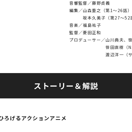
音響監督／藤野貞義
編集／山森重之（第1～26話
坂本久美子（第27～52
音楽／福島祐子
監督／菱田正和
プロデューサー／山川典夫、
笹田直樹（NA
渡辺洋一（サン
ストーリー＆解説
ひろげるアクションアニメ