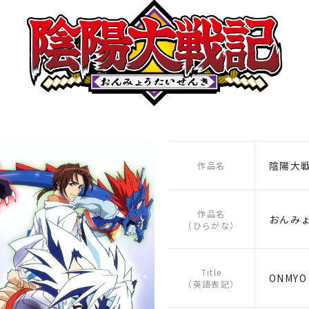
陰陽大
作品名
作品名
おんみ
（ひらがな）
Title
ONMYO 
（英語表記）