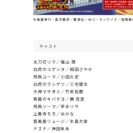
©海童博行・富沢義彦／集英社・WiZ・サンライズ・陰陽製
キャスト
太刀花リク／福山 潤
白虎のコゲンタ／相田さやか
飛鳥ユーマ／小田久史
白虎のランゲツ／三宅健太
大神マサオミ／竹若拓磨
青龍のキバチヨ／勝 杏里
飛鳥ソーマ／早水リサ
上善寺モモ／ゆかな
香美屋リュージ／水島大宙
ナズナ／神田朱未