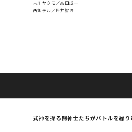
吉川ヤクモ／森田成一
西郷テル／坪井智浩
式神を操る闘神士たちがバトルを繰り