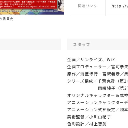
http:/
関連リンク
作委員会
スタッフ
企画／サンライズ、WiZ
企画プロデューサー／宮河恭
原作／海童博行・富沢義彦／
シリーズ構成／千葉克彦（第1
岡崎純子（第27～
オリジナルキャラクター＆式
アニメーションキャラクター
アニメーション式神設定／榎
美術監督／小川由紀子
色彩設計／村上智美