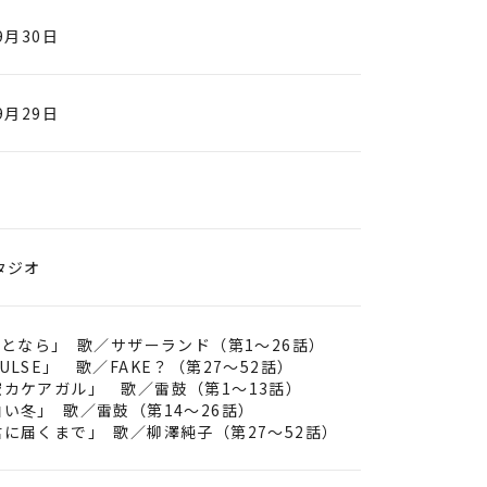
9月30日
9月29日
タジオ
君となら｣ 歌／サザーランド（第1～26話）
SE」 歌／FAKE？（第27～52話）
空カケアガル」 歌／雷鼓（第1～13話）
冬｣ 歌／雷鼓（第14～26話）
届くまで｣ 歌／柳澤純子（第27～52話）