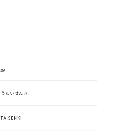
戦記
ょうたいせんき
TAISENKI