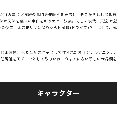
怪が住み着く伏魔殿の鬼門を守護する天流と、そこから漏れ出る
に地流が天流を襲った事件をキッカケに決裂。そして現代、天流は
歳の少年、太刀花リクは偶然から神操機(ドライブ)を手にして、
ビ東京開局40周年記念作品として作られたオリジナルアニメ。
、陰陽道をモチーフとして取りいれ、今までにない新しい世界観
キャラクター