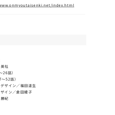
/www.onmyoutaisenki.net/index.html
夫
集英社
～26話）
52話）
神デザイン／福田道生
デザイン／倉田綾子
本勝紀