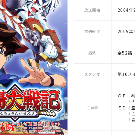
2004年
放送開始
2005年
放送終了
全52話
話数
第10ス
スタジオ
ＯＰ ｢
「PUL
ＥＤ「
主題歌
「白い
「君に