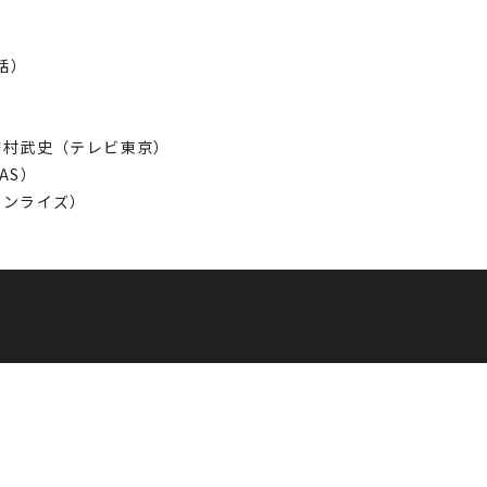
）
話）
笹村武史（テレビ東京）
S）
ライズ）