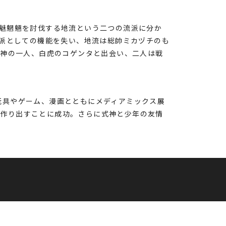
魑魅魍魎を討伐する地流という二つの流派に分か
流派としての機能を失い、地流は総帥ミカヅチのも
式神の一人、白虎のコゲンタと出会い、二人は戦
玩具やゲーム、漫画とともにメディアミックス展
を作り出すことに成功。さらに式神と少年の友情