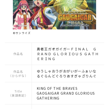
©サンライズ
勇者王ガオガイガーＦＩＮＡＬ Ｇ
ＲＡＮＤ ＧＬＯＲＩＯＵＳ ＧＡＴＨ
作品名
ＥＲＩＮＧ
ゆうしゃおうがおがいがーふぁいな
作品名
（ひらがな）
るぐらんどぐろりあすぎゃざりんぐ
KING OF THE BRAVES
Title
GAOGAIGAR GRAND GLORIOUS
（英語表記）
GATHERING