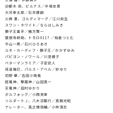
卯都木 命、ピルナス／半場友恵
大河幸太郎／石井康嗣
火麻 激、ゴルディマーグ／江川央生
スワン・ホワイト／ならはしみき
獅子王雷牙／緒方賢一
猿頭寺耕助、トモロ0117 ／柏倉つとむ
牛山一男／石川ひろあき
ルネ・カーディフ・獅子王／かかずゆみ
パピヨン・ノワール／川澄綾子
ベターマンラミア／子安武人
戒道幾巳、パルス・アベル／紗ゆり
初野 華／吉田小南美
超竜神、撃龍神／山田真一
天竜神／田村ゆかり
ボルフォッグ／小西克幸
ソルダートＪ、八木沼範行／真殿光昭
ナレーター、高之橋両輔／小林清志