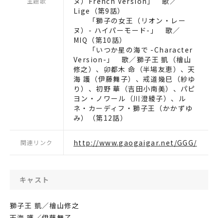
ヌ）French Version」 歌／
主題歌
Lige（第9話）
「獅子の女王（リオン・レー
ヌ）- ハイパーモード-」 歌／
MIQ（第10話）
「いつか星の海で -Character
Version-」 歌／獅子王 凱（檜山
修之）、卯都木 命（半場友恵）、天
海 護（伊藤舞子）、戒道幾巳（紗ゆ
り）、初野 華（吉田小南美）、パピ
ヨン・ノワール（川澄綾子）、ル
ネ・カーディフ・獅子王（かかずゆ
み）（第12話）
http://www.gaogaigar.net/GGG/
関連リンク
キャスト
獅子王 凱／檜山修之
天海 護／伊藤舞子