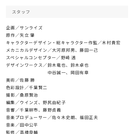
スタッフ
企画／サンライズ
原作／矢立 肇
キャラクターデザイン・総キャラクター作監／木村貴宏
メカニカルデザイン／大河原邦男、藤田一己
スペシャルコンセプター／野崎 透
デザインワークス／鈴木竜也、鈴木卓也
中谷誠一、岡田有章
美術／佐藤 勝
色彩設計／千葉賢二
撮影／桑原賢治
編集／ウインズ、野尻由紀子
音響／千葉耕市、藤野貞義
音楽プロデューサー／佐々木史朗、福田正夫
音楽／田中公平
監修／高橋良輔