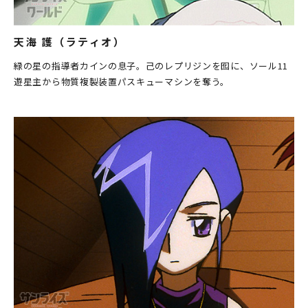
天海 護（ラティオ）
緑の星の指導者カインの息子。己のレプリジンを囮に、ソール11
遊星主から物質複製装置パスキューマシンを奪う。