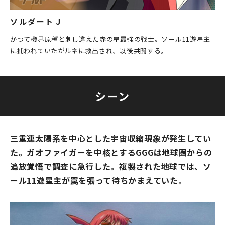
ソルダートＪ
かつて機界原種と刺し違えた赤の星最強の戦士。ソール11遊星主
に捕われていたがルネに救出され、以後共闘する。
シーン
三重連太陽系を中心とした宇宙収縮現象が発生してい
た。ガオファイガーを中核とするGGGは地球圏からの
追放覚悟で調査に急行した。複製された地球では、ソ
ール11遊星主が罠を張って待ちかまえていた。