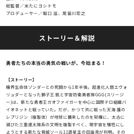
総監督／米たにヨシトモ
プロデューサー／堀口 滋、尾留川宏之
ストーリー＆解説
勇者たちの本当の勇気の戦いが、今始まる！
【ストーリー】
機界生命体ゾンダーとの死闘から1年半後。超進化人類エヴォ
リュダーとなった獅子王 凱と宇宙防衛勇者隊GGG(スリージ
ー)は、新たな勇者王ガオファイガーを中心に国際テロ組織バ
イオネットと戦っていた。だが、かつて共に戦った天海 護の
レプリジン（複製体）が地球に襲来したのを契機に、太古に
滅びた三重連太陽系の文明を複製すべく、現宇宙を犠牲にし
ようとする新たな脅威ソール11遊星主の目論見が判明。その