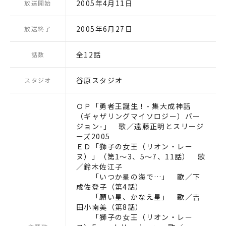
2005年4月11日
放送開始
2005年6月27日
放送終了
全12話
話数
谷原スタジオ
スタジオ
ＯＰ「勇者王誕生！- 集大成神話
（ギャザリングマイソロジー）バー
ジョン-」 歌／遠藤正明とスリージ
ーズ2005
ＥＤ「獅子の女王（リオン・レー
ヌ）」（第1～3、5～7、11話） 歌
／鈴木佐江子
「いつか星の海で…」 歌／下
成佐登子（第4話）
「願い星、かなえ星」 歌／吉
田小南美（第8話）
「獅子の女王（リオン・レー