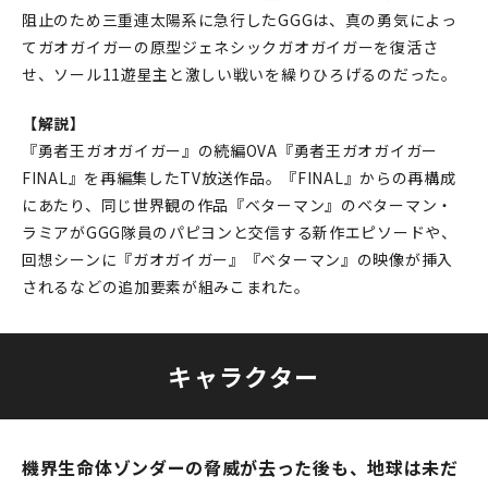
阻止のため三重連太陽系に急行したGGGは、真の勇気によっ
てガオガイガーの原型ジェネシックガオガイガーを復活さ
せ、ソール11遊星主と激しい戦いを繰りひろげるのだった。
【解説】
『勇者王ガオガイガー』の続編OVA『勇者王ガオガイガー
FINAL』を再編集したTV放送作品。『FINAL』からの再構成
にあたり、同じ世界観の作品『ベターマン』のベターマン・
ラミアがGGG隊員のパピヨンと交信する新作エピソードや、
回想シーンに『ガオガイガー』『ベターマン』の映像が挿入
されるなどの追加要素が組みこまれた。
キャラクター
機界生命体ゾンダーの脅威が去った後も、地球は未だ