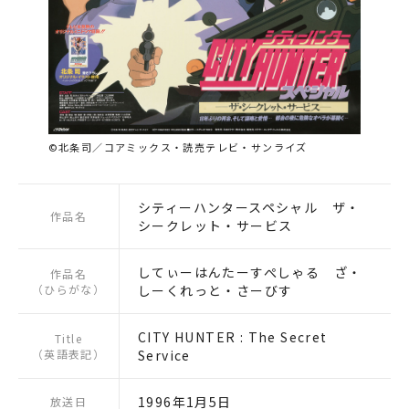
©北条司／コアミックス・読売テレビ・サンライズ
シティーハンタースペシャル ザ・
作品名
シークレット・サービス
してぃーはんたーすぺしゃる ざ・
作品名
（ひらがな）
しーくれっと・さーびす
CITY HUNTER : The Secret
Title
（英語表記）
Service
1996年1月5日
放送日