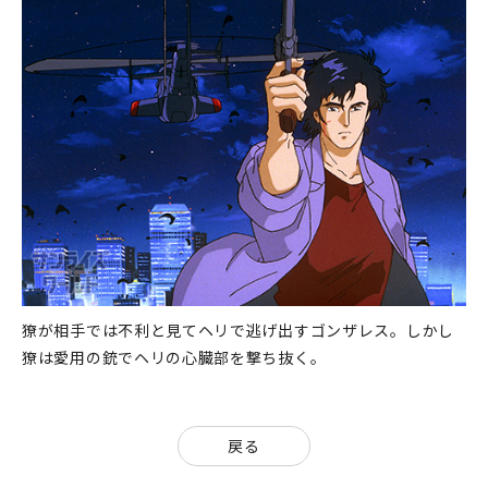
獠が相手では不利と見てヘリで逃げ出すゴンザレス。しかし
獠は愛用の銃でヘリの心臓部を撃ち抜く。
戻る