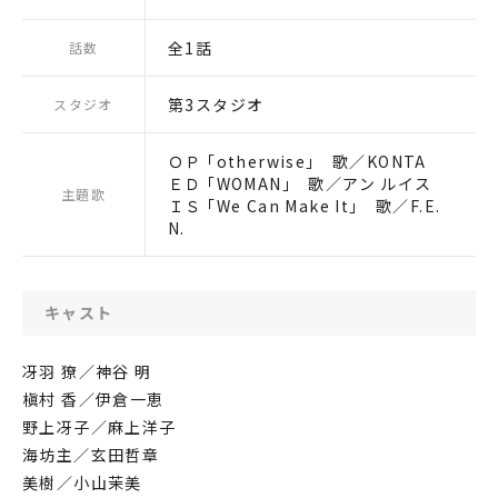
全1話
話数
第3スタジオ
スタジオ
ＯＰ ｢otherwise｣ 歌／KONTA
ＥＤ ｢WOMAN｣ 歌／アン ルイス
主題歌
ＩＳ ｢We Can Make It｣ 歌／F.E.
N.
キャスト
冴羽 獠／神谷 明
槇村 香／伊倉一恵
野上冴子／麻上洋子
海坊主／玄田哲章
美樹／小山茉美