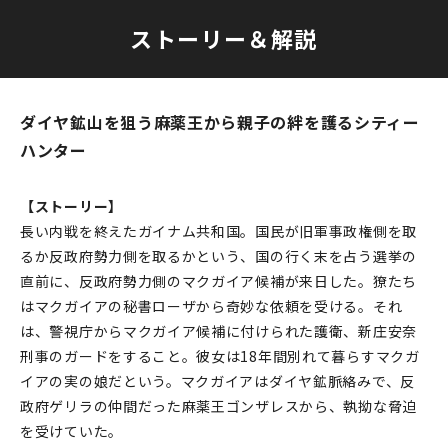
ストーリー＆解説
ダイヤ鉱山を狙う麻薬王から親子の絆を護るシティー
ハンター
【ストーリー】
長い内戦を終えたガイナム共和国。国民が旧軍事政権側を取
るか反政府勢力側を取るかという、国の行く末を占う選挙の
直前に、反政府勢力側のマクガイア候補が来日した。獠たち
はマクガイアの秘書ローザから奇妙な依頼を受ける。それ
は、警視庁からマクガイア候補に付けられた護衛、新庄安奈
刑事のガードをすること。彼女は18年間別れて暮らすマクガ
イアの実の娘だという。マクガイアはダイヤ鉱脈絡みで、反
政府ゲリラの仲間だった麻薬王ゴンザレスから、執拗な脅迫
を受けていた。