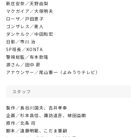
新庄安奈／天野由梨
マクガイア／大塚明夫
ローザ／戸田恵子
ゴンザレス／麦人
ダンケルク／中田和宏
日影／市川 治
SP班長／KONTA
警視総監／有本欽隆
源さん／田中 昴
アナウンサー／尾山憲一（よみうりテレビ）
スタッフ
製作／長谷川国夫、吉井孝幸
企画／杉本昌信、諏訪道彦、植田益朗
原作／北条 司
脚本／遠藤明範、こだま兼嗣