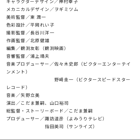
キャラクターデザイン／神村幸子
メカニカルデザイン／ヲギミツム
美術監督／東 潤一
色彩設計／平岡れい子
撮影監督／長谷川洋一
作画監督／北原健雄
編集／鶴渕友彰（鶴渕映画）
音響監督／浦上靖夫
音楽プロデューサー／佐々木史郎（ビクターエンターテイ
ンメント）
野崎圭一（ビクタースピードスター
レコード）
音楽／矢野立美
演出／こだま兼嗣、山口裕司
総監督・ストーリーボード／こだま兼嗣
プロデューサー／諏訪道彦（よみうりテレビ）
指田英司（サンライズ）