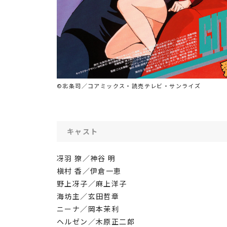
©北条司／コアミックス・読売テレビ・サンライズ
キャスト
冴羽 獠／神谷 明
槇村 香／伊倉一恵
野上冴子／麻上洋子
海坊主／玄田哲章
ニーナ／岡本茉利
ヘルゼン／木原正二郎