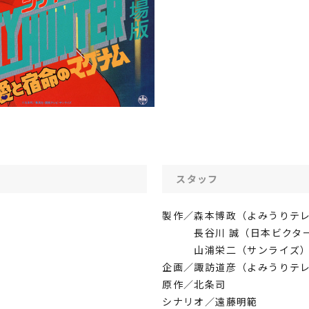
スタッフ
製作／森本博政（よみうりテ
長谷川 誠（日本ビクタ
山浦栄二（サンライズ
企画／諏訪道彦（よみうりテ
原作／北条司
シナリオ／遠藤明範