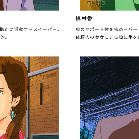
槇村香
を拠点に活動するスイーパー。
獠のサポート役を務めるパー
才的。
依頼人の美女に迫る獠に手を