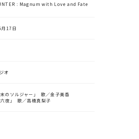
UNTER : Magnum with Love and Fate
6月17日
ジオ
週末のソルジャー｣ 歌／金子美香
十六夜｣ 歌／高橋真梨子