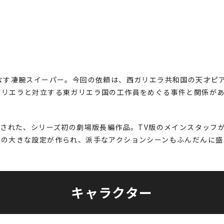
なす凄腕スイーパー。今回の依頼は、西ガリエラ共和国の天才ピ
ガリエラと対立する東ガリエラ国の工作員をめぐる事件と関係が
開された、シリーズ初の劇場版長編作品。TV版のメインスタッフ
ルの大きな設定が作られ、派手なアクションシーンもふんだんに盛
キャラクター