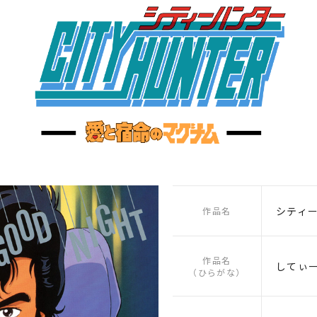
シティ
作品名
作品名
してぃ
（ひらがな）