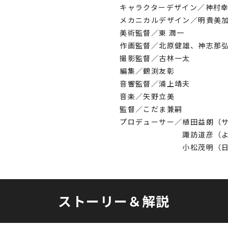
キャラクターデザイン／神村
メカニカルデザイン／明貴美
美術監督／東 潤一
作画監督／北原健雄、神志那
撮影監督／古林一太
編集／鶴渕友彰
音響監督／浦上靖夫
音楽／矢野立美
監督／こだま兼嗣
プロデューサー／植田益朗（
諏訪道彦（よみう
小松茂明（日本ビ
ストーリー＆解説