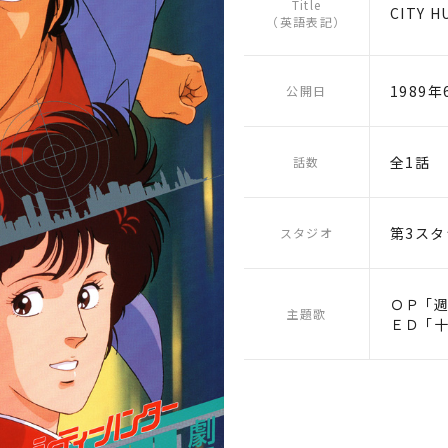
Title
CITY H
（英語表記）
1989年
公開日
全1話
話数
第3スタ
スタジオ
ＯＰ ｢
主題歌
ＥＤ ｢