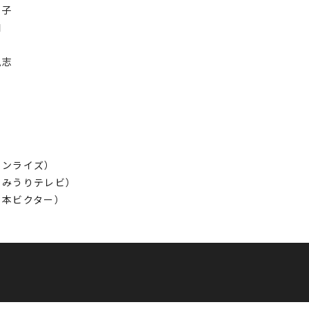
幸子
加
弘志
サンライズ）
りテレビ）
クター）