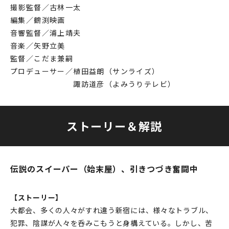
撮影監督／古林一太
編集／鶴渕映画
音響監督／浦上靖夫
音楽／矢野立美
監督／こだま兼嗣
プロデューサー／植田益朗（サンライズ）
諏訪道彦（よみうりテレビ）
ストーリー＆解説
伝説のスイーパー（始末屋）、引きつづき奮闘中
【ストーリー】
大都会、多くの人々がすれ違う新宿には、様々なトラブル、
犯罪、陰謀が人々を呑みこもうと身構えている。しかし、苦