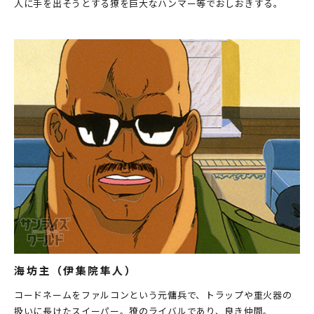
人に手を出そうとする獠を巨大なハンマー等でおしおきする。
海坊主（伊集院隼人）
コードネームをファルコンという元傭兵で、トラップや重火器の
扱いに長けたスイーパー。獠のライバルであり、良き仲間。