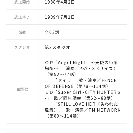
1988年4月2日
放送開始
1989年7月1日
放送終了
全63話
話数
第3スタジオ
スタジオ
ＯＰ ｢Angel Night 〜天使のいる
場所〜｣ 演奏／PSY・S〈サイズ〉
（第52〜77話）
｢セイラ｣ 歌・演奏／FENCE
OF DEFENSE（第78〜114話）
主題歌
ＥＤ ｢Super Girl -CITY HUNTER 2
-｣ 歌／岡村靖幸（第52〜88話）
｢STILL LOVE HER（失われた
風景）｣ 歌・演奏／TM NETWORK
（第89〜114話）