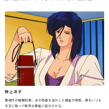
野上冴子
警視庁の敏腕刑事。女の色香を活かした捜査が得意。獠をいつも
手玉に取って無茶な捜査に協力させる。