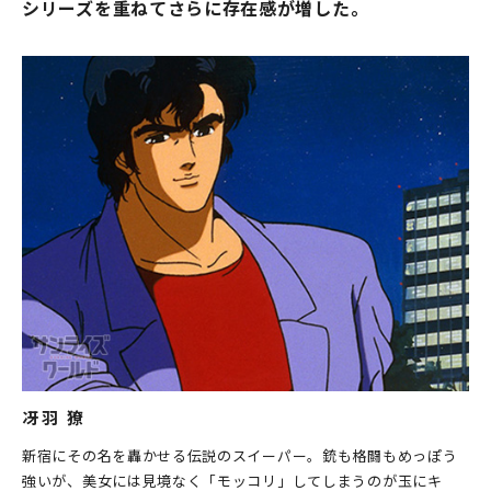
シリーズを重ねてさらに存在感が増した。
冴羽 獠
新宿にその名を轟かせる伝説のスイーパー。銃も格闘もめっぽう
強いが、美女には見境なく「モッコリ」してしまうのが玉にキ