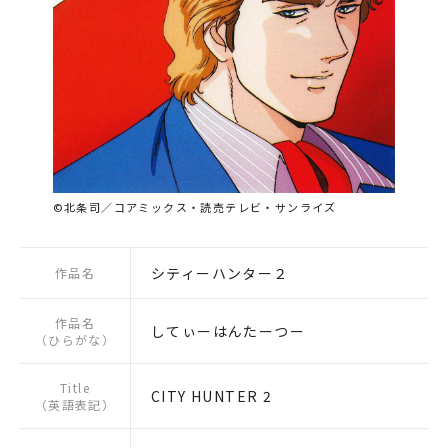
©北条司／コアミックス・読売テレビ・サンライズ
シティーハンター２
作品名
作品名
してぃーはんたーつー
（ひらがな）
Title
CITY HUNTER 2
（英語表記）