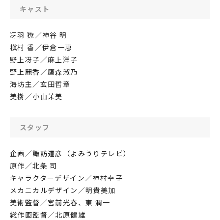
キャスト
冴羽 獠／神谷 明
槇村 香／伊倉一恵
野上冴子／麻上洋子
野上麗香／鷹森淑乃
海坊主／玄田哲章
美樹／小山茉美
スタッフ
企画／諏訪道彦（よみうりテレビ）
原作／北条 司
キャラクターデザイン／神村幸子
メカニカルデザイン／明貴美加
美術監督／宮前光春、東 潤一
総作画監督／北原健雄