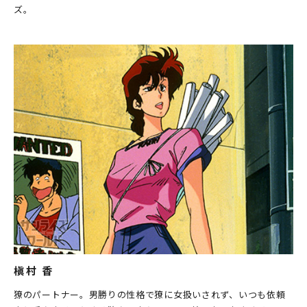
ズ。
槇村 香
獠のパートナー。男勝りの性格で獠に女扱いされず、いつも依頼