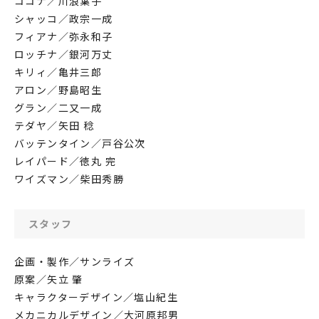
ココナ／川浪葉子
シャッコ／政宗一成
フィアナ／弥永和子
ロッチナ／銀河万丈
キリィ／亀井三郎
アロン／野島昭生
グラン／二又一成
テダヤ／矢田 稔
バッテンタイン／戸谷公次
レイパード／徳丸 完
ワイズマン／柴田秀勝
スタッフ
企画・製作／サンライズ
原案／矢立 肇
キャラクターデザイン／塩山紀生
メカニカルデザイン／大河原邦男