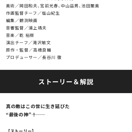
美術／岡田和夫､宮前光春､中山益男､池田繁美
作画監督チーフ／塩山紀生
編集／鶴渕映画
音響監督／浦上靖夫
音楽／乾 裕樹
演出チーフ／滝沢敏文
原作・監督／高橋良輔
プロデューサー／長谷川 徹
ストーリー＆解説
真の敵はこの世に生き延びた
“最後の神”―――！
【ストーリー】