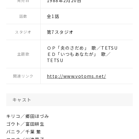
1988年2月20日
発売日
全1話
話数
第7スタジオ
スタジオ
ＯＰ ｢炎のさだめ｣ 歌／TETSU
ＥＤ ｢いつもあなたが｣ 歌／
主題歌
TETSU
http://www.votoms.net/
関連リンク
キャスト
キリコ／郷田ほづみ
ゴウト／富田耕生
バニラ／千葉 繁