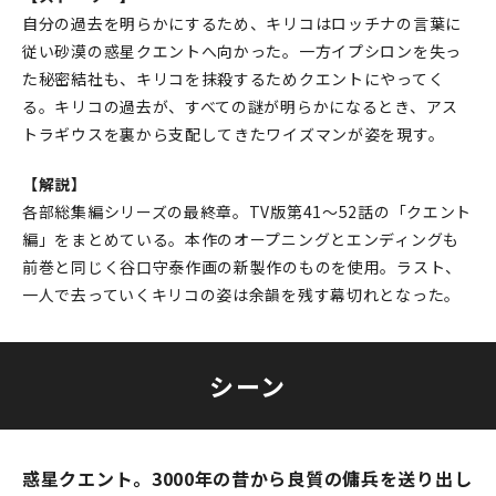
自分の過去を明らかにするため、キリコはロッチナの言葉に
従い砂漠の惑星クエントへ向かった。一方イプシロンを失っ
た秘密結社も、キリコを抹殺するためクエントにやってく
る。キリコの過去が、すべての謎が明らかになるとき、アス
トラギウスを裏から支配してきたワイズマンが姿を現す。
【解説】
各部総集編シリーズの最終章。TV版第41～52話の「クエント
編」をまとめている。本作のオープニングとエンディングも
前巻と同じく谷口守泰作画の新製作のものを使用。ラスト、
一人で去っていくキリコの姿は余韻を残す幕切れとなった。
シーン
惑星クエント。3000年の昔から良質の傭兵を送り出し