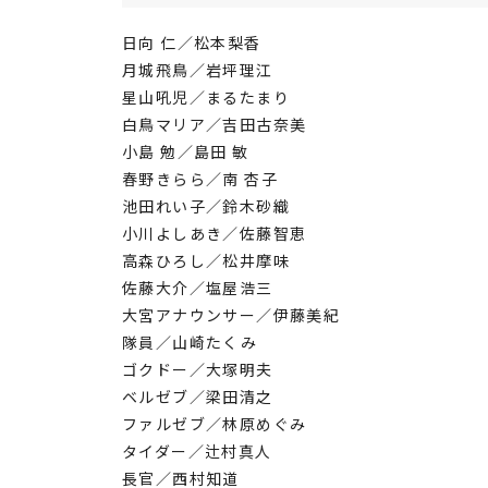
日向 仁／松本梨香
月城飛鳥／岩坪理江
星山吼児／まるたまり
白鳥マリア／吉田古奈美
小島 勉／島田 敏
春野きらら／南 杏子
池田れい子／鈴木砂織
小川よしあき／佐藤智恵
高森ひろし／松井摩味
佐藤大介／塩屋浩三
大宮アナウンサー／伊藤美紀
隊員／山崎たくみ
ゴクドー／大塚明夫
ベルゼブ／梁田清之
ファルゼブ／林原めぐみ
タイダー／辻村真人
長官／西村知道