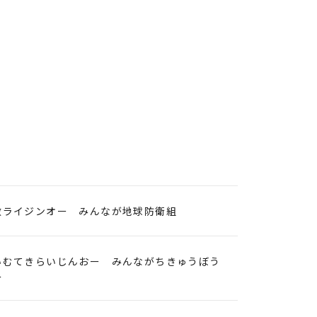
敵ライジンオー みんなが地球防衛組
いむてきらいじんおー みんながちきゅうぼう
み