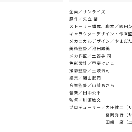
企画／サンライズ
原作／矢立 肇
ストーリー構成、脚本／園田
キャラクターデザイン・作画監
メカニカルデザイン／やまだ
美術監督／池田繁美
メカ作監／土器手 司
色彩設計／甲斐けいこ
撮影監督／土岐浩司
編集／瀬山武司
音響監督／山崎あきら
音楽／田中公平
監督／川瀬敏文
プロデューサー／内田健二（
富岡秀行（サン
田崎 廣（ユーメ