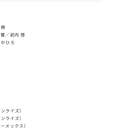
英樹
督／武内 啓
たかひろ
サンライズ）
ライズ）
ックス）