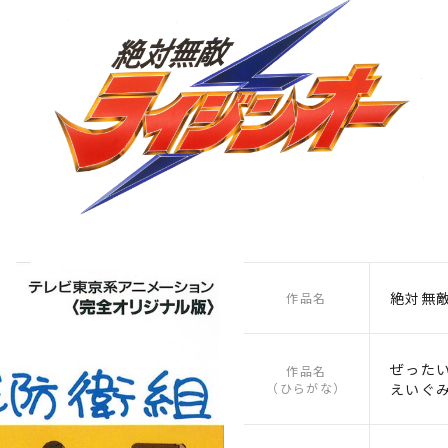
絶対無
作品名
ぜった
作品名
（ひらがな）
えいぐ