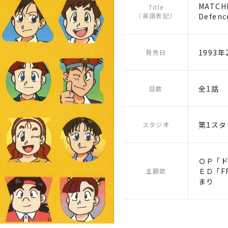
MATCHL
Title
（英語表記）
Defenc
1993年
発売日
全1話
話数
第1スタ
スタジオ
ＯＰ ｢
ＥＤ ｢
主題歌
まり