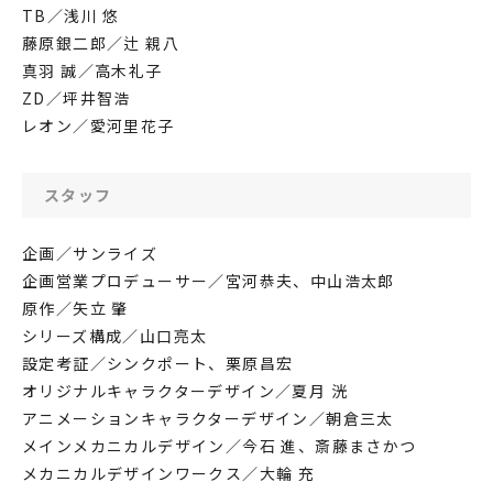
TB／浅川 悠
藤原銀二郎／辻 親八
真羽 誠／高木礼子
ZD／坪井智浩
レオン／愛河里花子
スタッフ
企画／サンライズ
企画営業プロデューサー／宮河恭夫、中山浩太郎
原作／矢立 肇
シリーズ構成／山口亮太
設定考証／シンクポート、栗原昌宏
オリジナルキャラクターデザイン／夏月 洸
アニメーションキャラクターデザイン／朝倉三太
メインメカニカルデザイン／今石 進、斎藤まさかつ
メカニカルデザインワークス／大輪 充