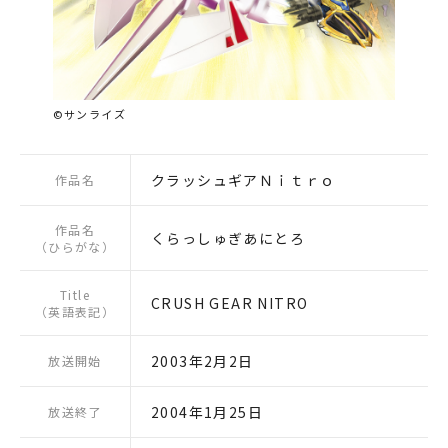
©サンライズ
クラッシュギアＮｉｔｒｏ
作品名
作品名
くらっしゅぎあにとろ
（ひらがな）
Title
CRUSH GEAR NITRO
（英語表記）
2003年2月2日
放送開始
2004年1月25日
放送終了