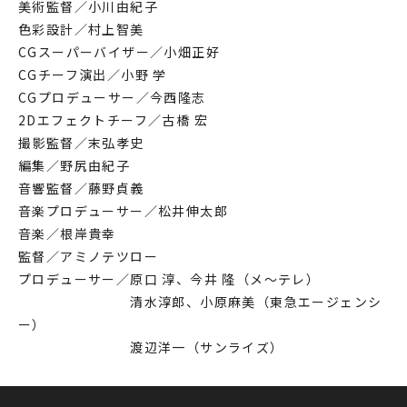
美術監督／小川由紀子
色彩設計／村上智美
CGスーパーバイザー／小畑正好
CGチーフ演出／小野 学
CGプロデューサー／今西隆志
2Dエフェクトチーフ／古橋 宏
撮影監督／末弘孝史
編集／野尻由紀子
音響監督／藤野貞義
音楽プロデューサー／松井伸太郎
音楽／根岸貴幸
監督／アミノテツロー
プロデューサー／原口 淳、今井 隆（メ～テレ）
清水淳郎、小原麻美（東急エージェンシ
ー）
渡辺洋一（サンライズ）