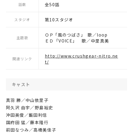
全50話
話数
第10スタジオ
スタジオ
ＯＰ ｢風のつばさ｣ 歌／loop
主題歌
ＥＤ「VOICE」 歌／中里真美
http://www.crushgear-nitro.ne
関連リンク
t/
キャスト
真羽 勝／中山依里子
阿久沢 由宇／野島裕史
沖田英俊／飯田利信
国府田 猛／藤本隆行
前田なつみ／高橋美佳子