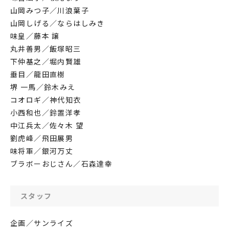
山岡みつ子／川浪葉子
山岡しげる／ならはしみき
味皇／藤本 譲
丸井善男／飯塚昭三
下仲基之／堀内賢雄
垂目／龍田直樹
堺 一馬／鈴木みえ
コオロギ／神代知衣
小西和也／鈴置洋孝
中江兵太／佐々木 望
劉虎峰／飛田展男
味将軍／銀河万丈
ブラボーおじさん／石森達幸
スタッフ
企画／サンライズ