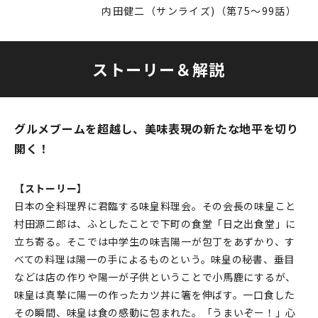
内田健二（サンライズ)（第75〜99話）
ストーリー＆解説
グルメブームを超越し、美味表現の新たな地平を切り
開く！
【ストーリー】
日本の全料理界に君臨する味皇料理会。その会長の味皇こと
村田源二郎は、ふとしたことで下町の食堂「日之出食堂」に
立ち寄る。そこでは中学生の味吉陽一が包丁をあずかり、す
べての料理は陽一の手によるものという。味皇の秘書、垂目
などは店の作りや陽一が子供ということで小馬鹿にするが、
味皇は真摯に陽一の作ったカツ丼に箸を伸ばす。一口食した
その瞬間、味皇は食の感動に包まれた。「うまいぞー！」心