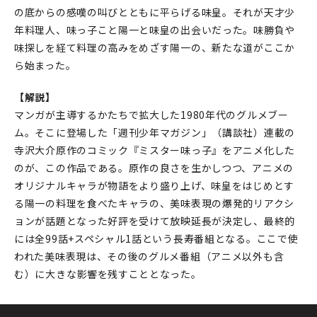
の底からの感嘆の叫びとともに平らげる味皇。それが天才少
年料理人、味っ子こと陽一と味皇の出会いだった。味勝負や
味探しを経て料理の高みをめざす陽一の、新たな道がここか
ら始まった。
【解説】
マンガが主導するかたちで拡大した1980年代のグルメブー
ム。そこに登場した「週刊少年マガジン」（講談社）連載の
寺沢大介原作のコミック『ミスター味っ子』をアニメ化した
のが、この作品である。原作の良さを生かしつつ、アニメの
オリジナルキャラが物語をより盛り上げ、味皇をはじめとす
る陽一の料理を食べたキャラの、美味表現の爆発的リアクシ
ョンが話題となった好評を受けて放映延長が決定し、最終的
には全99話+スペシャル1話という長寿番組となる。ここで使
われた美味表現は、その後のグルメ番組（アニメ以外も含
む）に大きな影響を残すこととなった。