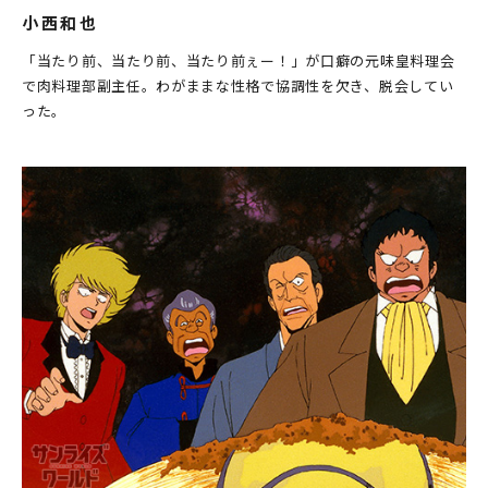
小西和也
「当たり前、当たり前、当たり前ぇー！」が口癖の元味皇料理会
で肉料理部副主任。わがままな性格で協調性を欠き、脱会してい
った。