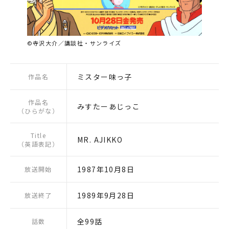
©寺沢大介／講談社・サンライズ
ミスター味っ子
作品名
作品名
みすたーあじっこ
（ひらがな）
Title
MR. AJIKKO
（英語表記）
1987年10月8日
放送開始
1989年9月28日
放送終了
全99話
話数