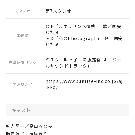
第7スタジオ
スタジオ
ＯＰ ｢ルネッサンス情熱｣ 歌／国安
わたる
主題歌
ＥＤ ｢心のPhotograph｣ 歌／国安
わたる
ミスター味っ子 満腹定食(オリジナ
音楽配信リンク
ルサウンドトラック)
https://www.sunrise-inc.co.jp/aj
関連リンク
ikko/
キャスト
味吉陽一／高山みなみ
味吉法子／横尾まり