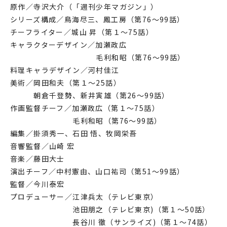
原作／寺沢大介（「週刊少年マガジン」）
シリーズ構成／鳥海尽三、鳳工房（第76〜99話）
チーフライター／城山 昇（第１〜75話）
キャラクターデザイン／加瀬政広
毛利和昭（第76〜99話）
料理キャラデザイン／河村佳江
美術／岡田和夫（第１〜25話）
朝倉千登勢、新井寅雄（第26〜99話）
作画監督チーフ／加瀬政広（第１〜75話）
毛利和昭（第76〜99話）
編集／掛須秀一、石田 悟、牧岡栄吾
音響監督／山崎 宏
音楽／藤田大士
演出チーフ／中村憲由、山口祐司（第51〜99話）
監督／今川泰宏
プロデューサー／江津兵太（テレビ東京）
池田朋之（テレビ東京)（第１〜50話）
長谷川 徹（サンライズ)（第１〜74話）