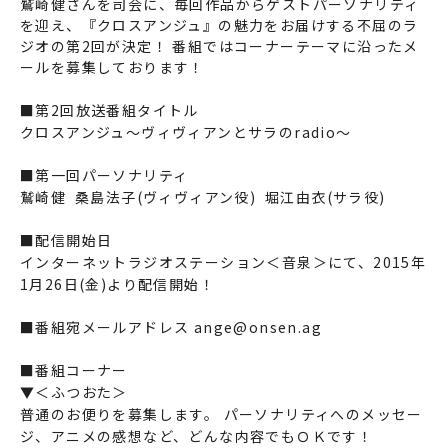
鷲崎健さんを司会に、毎回作品からゲストパーソナリティ
を迎え、『クロスアンジュ』の魅力をお届けする不屈のラ
ジオの第2回が決定！ 番組ではコーナーテーマに沿ったメ
ールを募集しております！
■第2回放送番組タイトル
クロスアンジュ～ヴィヴィアンとサラのradio～
■第一回パーソナリティ
鷲崎健 桑島法子(ヴィヴィアン役) 堀江由衣(サラ役)
■配信開始日
インターネットラジオステーション＜音泉＞にて、2015年
1月26日(金)より配信開始！
■番組宛メールアドレス ange@onsen.ag
■番組コーナー
▼＜ふつおた＞
普通のお便りを募集します。 パーソナリティへのメッセー
ジ、アニメの感想など、どんな内容でもＯＫです！