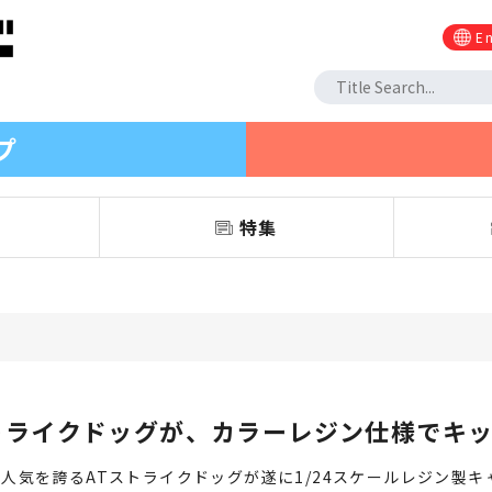
En
プ
信
特集
トライクドッグが、カラーレジン仕様でキ
人気を誇るATストライクドッグが遂に1/24スケールレジン製キ