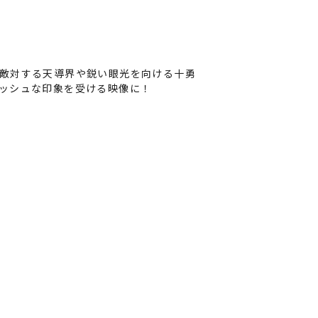
敵対する天導界や鋭い眼光を向ける十勇
ッシュな印象を受ける映像に！