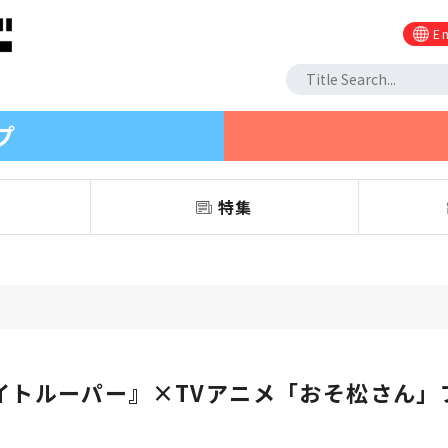
En
プ
信
特集
イトルーパー』×TVアニメ「おそ松さん」