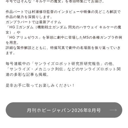
今号ではそんな『キルケーの魔女』を巻頭特集にてお届け。
作品パートでは村瀬修功監督のインタビューや映像の見どころ解説で
作品の魅力を深掘りします。
ガンプラパートでは最新アイテム
「HG Ξガンダム（機動戦士ガンダム 閃光のハサウェイ キルケーの魔
女）」や
「HG アリュゼウス」を筆頭に劇中に登場したMSの各種ガンプラ作例
を用意。
詳細な製作解説とともに、特撮写真で劇中の名場面を振り返っていき
ます。
毎号連載中の「サンライズロボット研究所研究報告」の他、
「サンライズ・メカニック列伝」などのサンライズロボット関
連の多彩な記事も掲載。​
是非お手に取ってお楽しみください！
月刊ホビージャパン2026年8月号