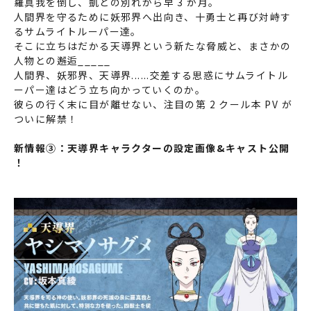
羅真我を倒し、凱との別れから早 3 か月。
人間界を守るために妖邪界へ出向き、十勇士と再び対峙す
るサムライトルーパー達。
そこに立ちはだかる天導界という新たな脅威と、まさかの
人物との邂逅_____
人間界、妖邪界、天導界......交差する思惑にサムライトル
ーパー達はどう立ち向かっていくのか。
彼らの行く末に目が離せない、注目の第 2 クール本 PV が
ついに解禁！
新情報③：天導界キャラクターの設定画像&キャスト公開​
！