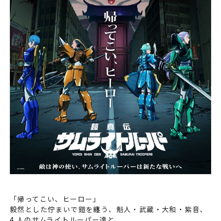
「帰ってこい、ヒーロー」
毅然とした佇まいで鎧を纏う、魁人・武蔵・大和・紫音、
4 人のサムライトルーパー達と、