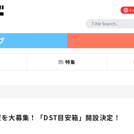
En
プ
信
特集
を大募集！「DST目安箱」開設決定！