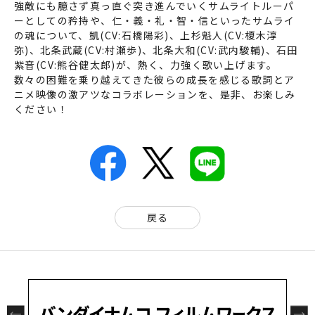
強敵にも臆さず真っ直ぐ突き進んでいくサムライトルーパ
ーとしての矜持や、仁・義・礼・智・信といったサムライ
の魂について、凱(CV:石橋陽彩)、上杉魁人(CV:榎木淳
弥)、北条武蔵(CV:村瀬歩)、北条大和(CV:武内駿輔)、石田
紫音(CV:熊谷健太郎)が、熱く、力強く歌い上げます。
数々の困難を乗り越えてきた彼らの成長を感じる歌詞とア
ニメ映像の激アツなコラボレーションを、是非、お楽しみ
ください！
戻る