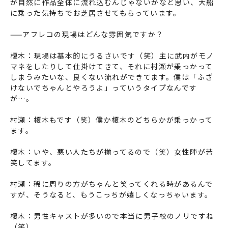
が自然に作品全体に流れ込むんじゃないかなと思い、大船
に乗った気持ちでお芝居させてもらっています。
——アフレコの現場はどんな雰囲気ですか？
榎木：現場は基本的にうるさいです（笑）主に武内がモノ
マネをしたりして仕掛けてきて、それに村瀬が乗っかって
しまうみたいな、良くない流れができてます。僕は「ふざ
けないでちゃんとやろうよ」っていうタイプなんです
が…。
村瀬：榎木もです（笑）僕か榎木のどちらかが乗っかって
ます。
榎木：いや、悪い人たちが揃ってるので（笑）女性陣が苦
笑してます。
村瀬：稀に周りの方がちゃんと笑ってくれる時があるんで
すが、そうなると、もうこっちが嬉しくなっちゃいます。
榎木：男性キャストが多いので本当に男子校のノリですね
（笑）