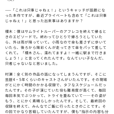
——「これは只事じゃねぇ！」というキャッチが話題にな
った本作ですが、最近プライベートも含めて「これは只事
じゃねぇ！」と思った出来事はありますか？
榎木：僕はサムライトルーパーのアフレコを終えて帰ると
きのエピソードで。終わってひとりで帰ろうとしていた
ら、外は雨が降っていて。小雨なので傘も差さずに歩いて
いたら、後ろから陽彩くんが走ってきて傘をパッて差して
くれて。「榎木さん、濡れてますよ！一緒に駅まで行きま
しょう！」と言ってくれたんです。なんていい子なんだ、
只者じゃないなと思いました。
村瀬：全く別の作品の話になってしまうんですが、そこに
芸歴4・5年くらいのキャストさんがいたんです。その現場
がとにかく時間のかかる収録で、タフなスケジュールだっ
たんです。その子が演じていた役も難易度が高くて、毎回
毎回本気でぶつかって、トライを重ねていて──その姿が
もう、とにかく素晴らしかったんです。そして、最終回の
収録を終えて、みんなでご飯に行ったときのことです。そ
の回でかなり苦戦していたんですが、僕も“指示の内容も分