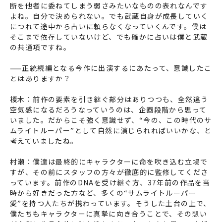
断を他者に委ねてしまう弱さみたいなものの表れなんです
よね。自分で決められない。でも武蔵自身が成長していく
につれて途中から占いに頼らなくなっていくんです。僕は
そこまで依存していないけど、でも確かに占いは僕と武蔵
の共通項ですね。
——正統続編となる今作に出演するにあたって、意識したこ
とはありますか？
榎木：前作の要素を引き継ぐ部分はありつつも、全然違う
空気感になるだろうなっていうのは、企画段階から思って
いました。だからこそ強く意識せず、“今の、この時代のサ
ムライトルーパー”として自然に演じられればいいかな、と
考えていましたね。
村瀬：僕達は最終的にキャラクターに命を吹き込む立場で
すが、その前にスタッフの方々が徹底的に監修してくださ
っています。前作のDNAを受け継ぐ方、37年前の作品を当
時から好きだった方など、多くの“サムライトルーパー
愛”を持つ人たちが携わっています。そうした土台の上で、
僕たちもキャラクターに真摯に向き合うことで、その想い