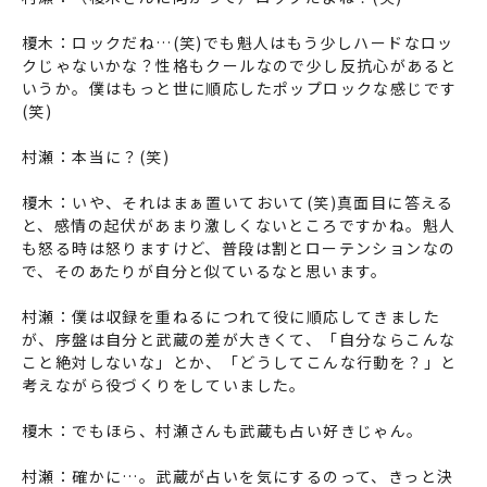
榎木：ロックだね…(笑)でも魁人はもう少しハードなロッ
クじゃないかな？性格もクールなので少し反抗心があると
いうか。僕はもっと世に順応したポップロックな感じです
(笑)
村瀬：本当に？(笑)
榎木：いや、それはまぁ置いておいて(笑)真面目に答える
と、感情の起伏があまり激しくないところですかね。魁人
も怒る時は怒りますけど、普段は割とローテンションなの
で、そのあたりが自分と似ているなと思います。
村瀬：僕は収録を重ねるにつれて役に順応してきました
が、序盤は自分と武蔵の差が大きくて、「自分ならこんな
こと絶対しないな」とか、「どうしてこんな行動を？」と
考えながら役づくりをしていました。
榎木：でもほら、村瀬さんも武蔵も占い好きじゃん。
村瀬：確かに…。武蔵が占いを気にするのって、きっと決