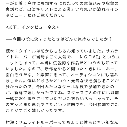
ーが到着！今作に参加するにあたっての意気込みや収録の
裏話など、出演キャストによる激アツな思いが溢れるイン
タビュー、ぜひご覧ください。
<以下、インタビュー全文>
——今回の役に決まったときはどんな気持ちでしたか？
榎木：タイトルは前からもちろん知っていました。サムラ
イトルーパーが当時すごく人気で、「N.G.FIVE」というユ
ニットもあって、本当に伝説的な作品だというのも知って
いました。なので、新作をやると聞いたときには「おー、
面白そうだな」と素直に思って、オーディションにも臨み
ましたね。僕はどちらかというと元気な役を演じることが
多かったので、今回みたいなクールな役で参加できたの
が、新鮮で嬉しかったですね。スタッフさんの中には以前
一緒にお仕事をさせていただいた方もいらっしゃって、そ
の方々とまた再会できたという意味でも、今回参加できた
ことがすごく嬉しかったです。
村瀬：サムライトルーパーってちょうど僕らと同い年なん