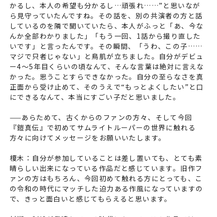
かるし、本人の希望も分かるし…頑張れ……”と思いなが
ら見守っていたんですね。その話を、別の共演者の方と話
しているのを隣で聞いていたら、本人がふっと「あ、今な
んか全部わかりました」「もう一回、1話から撮り直した
いです」と言ったんです。その瞬間、「うわ、この子……
マジで只者じゃない」と鳥肌が立ちました。自分がデビュ
ー4～5年目くらいの頃なんて、そんな言葉は絶対に言えな
かった。思うことすらできなかった。自分の至らなさを真
正面から受け止めて、そのうえで“もっとよくしたい”と口
にできるなんて、本当にすごい子だと思いました。
——あらためて、古くからのファンの方々、そして今回
『鎧真伝』で初めてサムライトルーパーの世界に触れる
方々に向けてメッセージをお願いいたします。
榎木：自分が参加していることは差し置いても、とても素
晴らしい出来になっている作品だと感じています。旧作フ
ァンの方はもちろん、今回初めて触れる方にとっても、こ
の令和の時代にマッチした迫力ある作風になっていますの
で、きっと面白いと感じてもらえると思います。