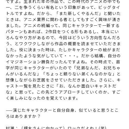
ですよ。生まれた年の作品で、この時代のアニメの中でも
一、二を争うくらい有名という印象があって、ビッグタイ
トルですよね。だから、「また新しくやるんだ」と聞いた
ときは、アニメ業界に関わる者としてもすごく興味が湧き
ました。アニメの続編って、同じキャラクターで一新する
パターンもあれば、2作目をつくる形もあるし、本当にい
ろんなやり方があるので、今回はどういう方向性なんだろ
う、とワクワクしながら作品の概要を読ませていただきま
した。役に決まった時は、たしかキャラクターの絵がまだ
なかったような気がしていて・・・。だから結構、自分の
イマジネーション勝負だったんですよね。その時点で、苗
字が同じキャラクターがいたので「兄弟なんだ、お兄ちゃ
んがいるんだな」「ちょっと頼りない弟くんなのかな」と
想像しながらお芝居をさせていただきました。さらに、キ
ャスト一覧を見たときに「お、なんか面白いキャストだ
な」と思って。この先どうアプローチしていくのか、すご
く楽しみになったのを覚えています。
——演じたキャラクターと自分自身、似ていると思うとこ
ろはありますか？
村瀬：（榎木さんに向かって）ロックだよね！(笑)