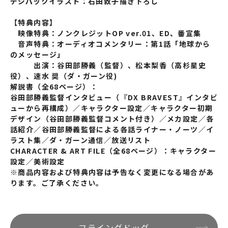
デジパックイラスト：石田敦子描き下ろし
【特典内容】
映像特典：ノンクレジットOP ver.01、ED、番宣集
音声特典：オーディオコメンタリー：第1話「地球から
のメッセージ」
出演：谷田部勝義（監督）、松本梨香（高杉星史
役）、速水 奨（ダ・ガーン役)
解説書（全68ページ）：
谷田部勝義監督インタビュー（『DX BRAVEST』インタビ
ューから再構成）／
キャラクター設定／キャラクター初期
デザイン（谷田部勝義監督コメント付き）／メカ設定／各
話紹介／谷田部勝義監督による各話ライナー・ノーツ／イ
ラスト集／ダ・ガーン通信／放送リスト
CHARACTER & ART FILE
（全68ページ）
：キャラクター
設定／美術設定
※商品内容および特典内容は予告なく変更になる場合があ
ります。ご了承ください。
フライングドッグ