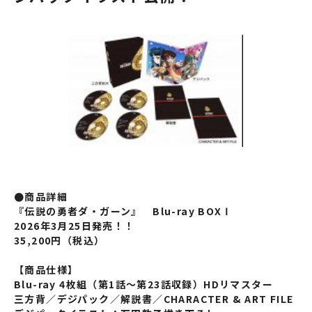
●商品詳細
『伝説の勇者ダ・ガーン』 Blu-ray BOX Ⅰ
2026
年3月25日発売！！
35,200円（税込）
【商品仕様】
Blu-ray 4
枚組（第1話～第23話収録）HDリマスター
三方背／デジパック／解説書／CHARACTER & ART FILE